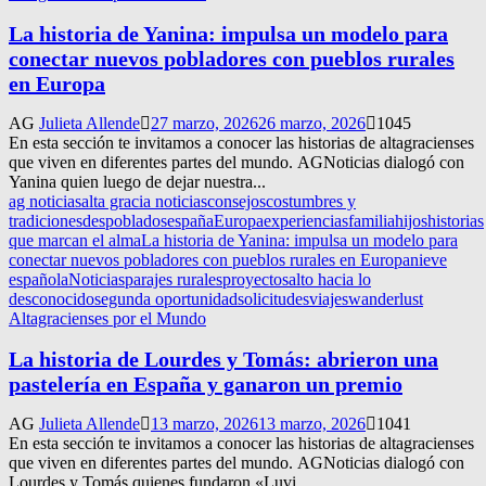
La historia de Yanina: impulsa un modelo para
conectar nuevos pobladores con pueblos rurales
en Europa
AG
Julieta Allende
27 marzo, 2026
26 marzo, 2026
1045
En esta sección te invitamos a conocer las historias de altagracienses
que viven en diferentes partes del mundo. AGNoticias dialogó con
Yanina quien luego de dejar nuestra...
ag noticias
alta gracia noticias
consejos
costumbres y
tradiciones
despoblados
españa
Europa
experiencias
familia
hijos
historias
que marcan el alma
La historia de Yanina: impulsa un modelo para
conectar nuevos pobladores con pueblos rurales en Europa
nieve
española
Noticias
parajes rurales
proyecto
salto hacia lo
desconocido
segunda oportunidad
solicitudes
viajes
wanderlust
Altagracienses por el Mundo
La historia de Lourdes y Tomás: abrieron una
pastelería en España y ganaron un premio
AG
Julieta Allende
13 marzo, 2026
13 marzo, 2026
1041
En esta sección te invitamos a conocer las historias de altagracienses
que viven en diferentes partes del mundo. AGNoticias dialogó con
Lourdes y Tomás quienes fundaron «Luvi...