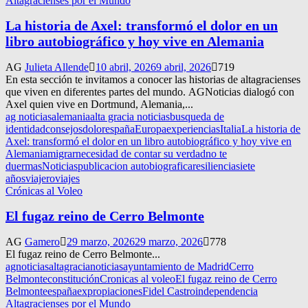
Altagracienses por el Mundo
La historia de Axel: transformó el dolor en un
libro autobiográfico y hoy vive en Alemania
AG
Julieta Allende
10 abril, 2026
9 abril, 2026
719
En esta sección te invitamos a conocer las historias de altagracienses
que viven en diferentes partes del mundo. AGNoticias dialogó con
Axel quien vive en Dortmund, Alemania,...
ag noticias
alemania
alta gracia noticias
busqueda de
identidad
consejos
dolor
españa
Europa
experiencias
Italia
La historia de
Axel: transformó el dolor en un libro autobiográfico y hoy vive en
Alemania
migrar
necesidad de contar su verdad
no te
duermas
Noticias
publicacion autobiografica
resiliencia
siete
años
viajero
viajes
Crónicas al Voleo
El fugaz reino de Cerro Belmonte
AG
Gamero
29 marzo, 2026
29 marzo, 2026
778
El fugaz reino de Cerro Belmonte...
agnoticias
altagracianoticias
ayuntamiento de Madrid
Cerro
Belmonte
constitución
Cronicas al voleo
El fugaz reino de Cerro
Belmonte
españa
expropiaciones
Fidel Castro
independencia
Altagracienses por el Mundo