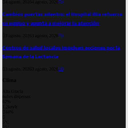
4 agosto, 2026
4 agosto, 2026
0
Cambios puertas adentro: el Hospital Illia refuerza
su equipo y apunta a mejorar la atención
3 agosto, 2026
3 agosto, 2026
0
Centros de salud locales impulsan acciones por la
Semana de la Lactancia
3 agosto, 2026
3 agosto, 2026
0
Clima
Alta Gracia
nubes dispersas
62%
1.2km/h
44%
5
°
C
5
°