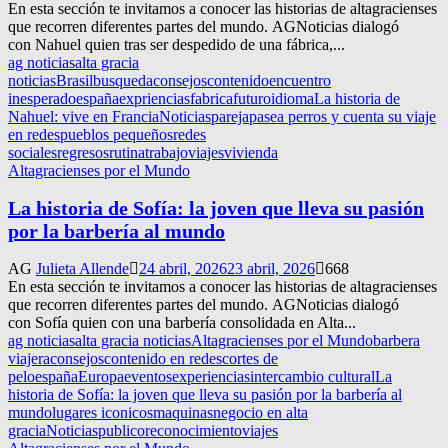
En esta sección te invitamos a conocer las historias de altagracienses
que recorren diferentes partes del mundo. AGNoticias dialogó
con Nahuel quien tras ser despedido de una fábrica,...
ag noticias
alta gracia
noticias
Brasil
busqueda
consejos
contenido
encuentro
inesperado
españa
expriencias
fabrica
futuro
idioma
La historia de
Nahuel: vive en Francia
Noticias
pareja
pasea perros y cuenta su viaje
en redes
pueblos pequeños
redes
sociales
regresos
rutina
trabajo
viajes
vivienda
Altagracienses por el Mundo
La historia de Sofía: la joven que lleva su pasión
por la barbería al mundo
AG
Julieta Allende
24 abril, 2026
23 abril, 2026
668
En esta sección te invitamos a conocer las historias de altagracienses
que recorren diferentes partes del mundo. AGNoticias dialogó
con Sofía quien con una barbería consolidada en Alta...
ag noticias
alta gracia noticias
Altagracienses por el Mundo
barbera
viajera
consejos
contenido en redes
cortes de
pelo
españa
Europa
eventos
experiencias
intercambio cultural
La
historia de Sofía: la joven que lleva su pasión por la barbería al
mundo
lugares iconicos
maquinas
negocio en alta
gracia
Noticias
publico
reconocimiento
viajes