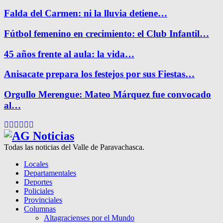
Falda del Carmen: ni la lluvia detiene…
Fútbol femenino en crecimiento: el Club Infantil…
45 años frente al aula: la vida…
Anisacate prepara los festejos por sus Fiestas…
Orgullo Merengue: Mateo Márquez fue convocado
al…
Facebook
Twitter
Instagram
Pinterest
Google
Youtube
Todas las noticias del Valle de Paravachasca.
Locales
Departamentales
Deportes
Policiales
Provinciales
Columnas
Altagracienses por el Mundo