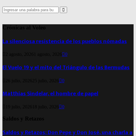
Search
for:
Search
Crónicas al Voleo
La silenciosa resistencia de los pueblos nómadas
2 agosto, 2026
1 agosto, 2026
0
El Vuelo 19 y el mito del Triángulo de las Bermudas
26 julio, 2026
25 julio, 2026
0
Matthias Sindelar, el hombre de papel
19 julio, 2026
18 julio, 2026
0
Saldos y Retazos
Saldos y Retazos: Don Pepe y Don José, una charla a