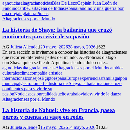
agnoticias
altagracianoticias
Blas De Lezo
Capitán Juan León de
Fandiño
caribe
Cartagena de Indias
españa
Fandiño y una guerra por
una oreja
inglaterra
Piratas
Altagracienses por el Mundo
La historia de Shaya: la bailarina que cruzó
continentes para vivir de su pasión
AG
Julieta Allende
29 mayo, 2026
28 mayo, 2026
623
En esta sección te invitamos a conocer las historias de altagracienses
que recorren diferentes partes del mundo. AGNoticias dialogó
con Shaya quien se fue de Argentina siendo adolescente...
ag noticias
alta gracia noticias
Altagracienses por el Mundo
cambios
culturales
clima
compañia artistica
internacional
consejos
Egipto
españa
Europa
experiencias
familia
galpon
municipal
gastronomia
La historia de Shaya: la bailarina que cruzó
continentes para vivir de su
pasión
Noticias
pasion
realidad
sueños
trabajo
viajes
vivir de la danza
Altagracienses por el Mundo
La historia de Nahuel: vive en Francia, pasea
perros y cuenta su viaje en redes
AG
Julieta Allende
15 mayo, 2026
14 mayo, 2026
1023