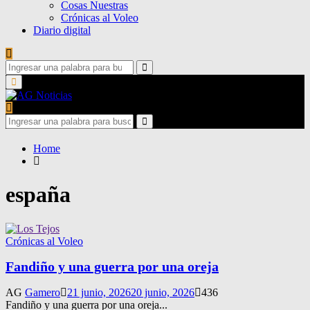
Cosas Nuestras
Crónicas al Voleo
Diario digital
Search
for:
Search
Primary
Menu
Search
for:
Search
Home
españa
Crónicas al Voleo
Fandiño y una guerra por una oreja
AG
Gamero
21 junio, 2026
20 junio, 2026
436
Fandiño y una guerra por una oreja...