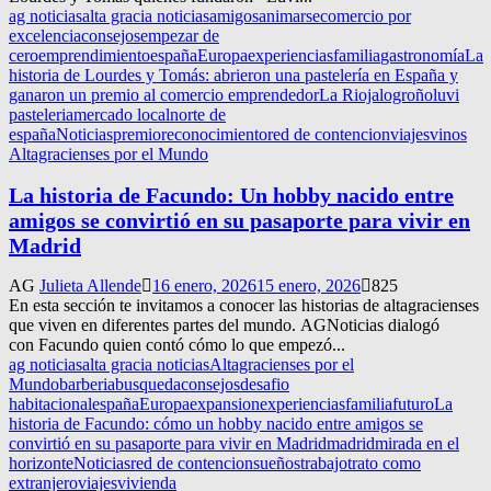
ag noticias
alta gracia noticias
amigos
animarse
comercio por
excelencia
consejos
empezar de
cero
emprendimiento
españa
Europa
experiencias
familia
gastronomía
La
historia de Lourdes y Tomás: abrieron una pastelería en España y
ganaron un premio al comercio emprendedor
La Rioja
logroño
luvi
pasteleria
mercado local
norte de
españa
Noticias
premio
reconocimiento
red de contencion
viajes
vinos
Altagracienses por el Mundo
La historia de Facundo: Un hobby nacido entre
amigos se convirtió en su pasaporte para vivir en
Madrid
AG
Julieta Allende
16 enero, 2026
15 enero, 2026
825
En esta sección te invitamos a conocer las historias de altagracienses
que viven en diferentes partes del mundo. AGNoticias dialogó
con Facundo quien contó cómo lo que empezó...
ag noticias
alta gracia noticias
Altagracienses por el
Mundo
barberia
busqueda
consejos
desafio
habitacional
españa
Europa
expansion
experiencias
familia
futuro
La
historia de Facundo: cómo un hobby nacido entre amigos se
convirtió en su pasaporte para vivir en Madrid
madrid
mirada en el
horizonte
Noticias
red de contencion
sueños
trabajo
trato como
extranjero
viajes
vivienda