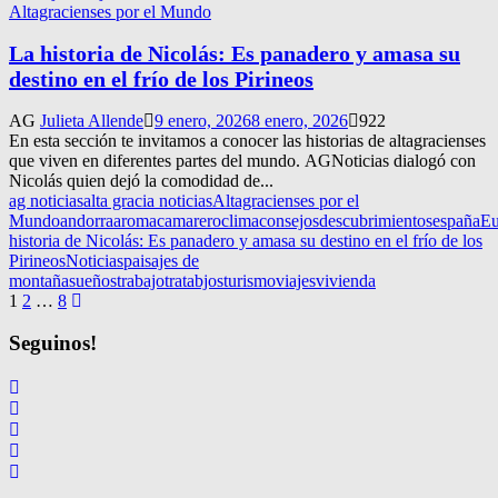
Altagracienses por el Mundo
La historia de Nicolás: Es panadero y amasa su
destino en el frío de los Pirineos
AG
Julieta Allende
9 enero, 2026
8 enero, 2026
922
En esta sección te invitamos a conocer las historias de altagracienses
que viven en diferentes partes del mundo. AGNoticias dialogó con
Nicolás quien dejó la comodidad de...
ag noticias
alta gracia noticias
Altagracienses por el
Mundo
andorra
aroma
camarero
clima
consejos
descubrimientos
españa
Eu
historia de Nicolás: Es panadero y amasa su destino en el frío de los
Pirineos
Noticias
paisajes de
montaña
sueños
trabajo
tratabjos
turismo
viajes
vivienda
Navegación
1
2
…
8
de
Seguinos!
entradas