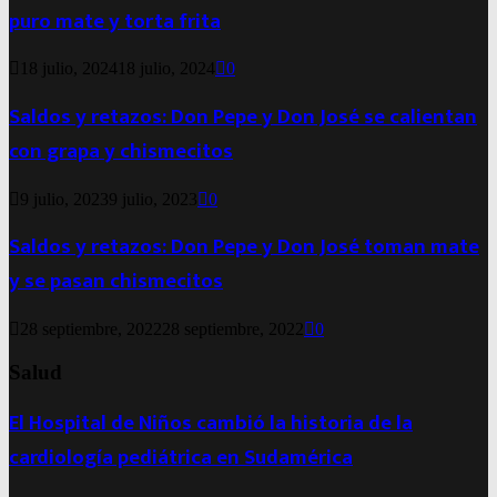
puro mate y torta frita
18 julio, 2024
18 julio, 2024
0
Saldos y retazos: Don Pepe y Don José se calientan
con grapa y chismecitos
9 julio, 2023
9 julio, 2023
0
Saldos y retazos: Don Pepe y Don José toman mate
y se pasan chismecitos
28 septiembre, 2022
28 septiembre, 2022
0
Salud
El Hospital de Niños cambió la historia de la
cardiología pediátrica en Sudamérica