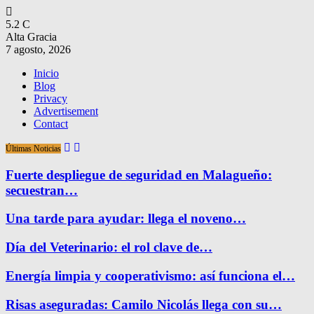
5.2
C
Alta Gracia
7 agosto, 2026
Inicio
Blog
Privacy
Advertisement
Contact
Últimas Noticias
Fuerte despliegue de seguridad en Malagueño:
secuestran…
Una tarde para ayudar: llega el noveno…
Día del Veterinario: el rol clave de…
Energía limpia y cooperativismo: así funciona el…
Risas aseguradas: Camilo Nicolás llega con su…