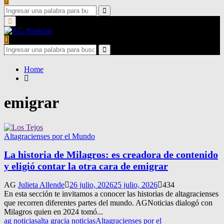
Search
for:
Search
Primary
Menu
Search
for:
Search
Home
emigrar
Altagracienses por el Mundo
La historia de Milagros: es creadora de contenido
y eligió contar la otra cara de emigrar
AG
Julieta Allende
26 julio, 2026
25 julio, 2026
434
En esta sección te invitamos a conocer las historias de altagracienses
que recorren diferentes partes del mundo. AGNoticias dialogó con
Milagros quien en 2024 tomó...
ag noticias
alta gracia noticias
Altagracienses por el