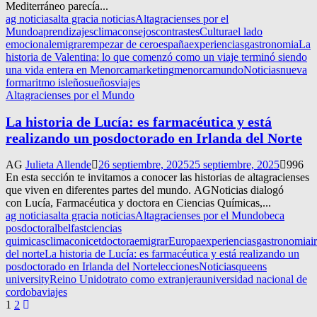
Mediterráneo parecía...
ag noticias
alta gracia noticias
Altagracienses por el
Mundo
aprendizajes
clima
consejos
contrastes
Cultura
el lado
emocional
emigrar
empezar de cero
españa
experiencias
gastronomia
La
historia de Valentina: lo que comenzó como un viaje terminó siendo
una vida entera en Menorca
marketing
menorca
mundo
Noticias
nueva
forma
ritmo isleño
sueños
viajes
Altagracienses por el Mundo
La historia de Lucía: es farmacéutica y está
realizando un posdoctorado en Irlanda del Norte
AG
Julieta Allende
26 septiembre, 2025
25 septiembre, 2025
996
En esta sección te invitamos a conocer las historias de altagracienses
que viven en diferentes partes del mundo. AGNoticias dialogó
con Lucía, Farmacéutica y doctora en Ciencias Químicas,...
ag noticias
alta gracia noticias
Altagracienses por el Mundo
beca
posdoctoral
belfast
ciencias
quimicas
clima
conicet
doctora
emigrar
Europa
experiencias
gastronomia
i
del norte
La historia de Lucía: es farmacéutica y está realizando un
posdoctorado en Irlanda del Norte
lecciones
Noticias
queens
university
Reino Unido
trato como extranjera
universidad nacional de
cordoba
viajes
Navegación
1
2