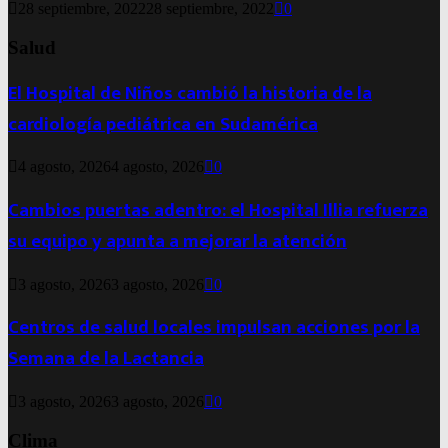
28 septiembre, 2022
28 septiembre, 2022
0
Salud
El Hospital de Niños cambió la historia de la
cardiología pediátrica en Sudamérica
4 agosto, 2026
4 agosto, 2026
0
Cambios puertas adentro: el Hospital Illia refuerza
su equipo y apunta a mejorar la atención
3 agosto, 2026
3 agosto, 2026
0
Centros de salud locales impulsan acciones por la
Semana de la Lactancia
3 agosto, 2026
3 agosto, 2026
0
Clima