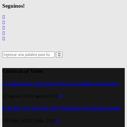
de
Seguinos!
entradas
Search
for:
Search
Crónicas al Voleo
La silenciosa resistencia de los pueblos nómadas
2 agosto, 2026
1 agosto, 2026
0
El Vuelo 19 y el mito del Triángulo de las Bermudas
26 julio, 2026
25 julio, 2026
0