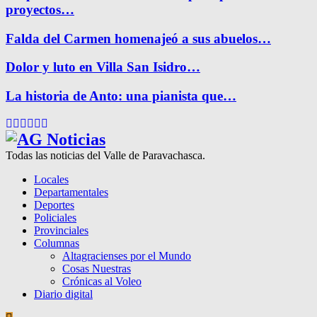
proyectos…
Falda del Carmen homenajeó a sus abuelos…
Dolor y luto en Villa San Isidro…
La historia de Anto: una pianista que…
Facebook
Twitter
Instagram
Pinterest
Google
Youtube
Todas las noticias del Valle de Paravachasca.
Locales
Departamentales
Deportes
Policiales
Provinciales
Columnas
Altagracienses por el Mundo
Cosas Nuestras
Crónicas al Voleo
Diario digital