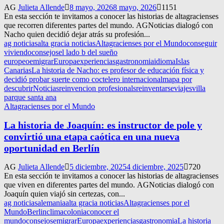
AG
Julieta Allende
8 mayo, 2026
8 mayo, 2026
1151
En esta sección te invitamos a conocer las historias de altagracienses
que recorren diferentes partes del mundo. AGNoticias dialogó con
Nacho quien decidió dejar atrás su profesión...
ag noticias
alta gracia noticias
Altagracienses por el Mundo
conseguir
viviendo
consejos
el lado b del sueño
europeo
emigrar
Europa
experiencias
gastronomia
idioma
Islas
Canarias
La historia de Nacho: es profesor de educación física y
decidió probar suerte como coctelero internacional
mapa por
descubrir
Noticias
reinvencion profesional
sreinventarse
viajes
villa
parque santa ana
Altagracienses por el Mundo
La historia de Joaquín: es instructor de pole y
convirtió una etapa caótica en una nueva
oportunidad en Berlín
AG
Julieta Allende
5 diciembre, 2025
4 diciembre, 2025
720
En esta sección te invitamos a conocer las historias de altagracienses
que viven en diferentes partes del mundo. AGNoticias dialogó con
Joaquín quien viajó sin certezas, con...
ag noticias
alemania
alta gracia noticias
Altagracienses por el
Mundo
Berlin
clima
colonia
conocer el
mundo
consejos
emigrar
Europa
experiencias
gastronomia
La historia