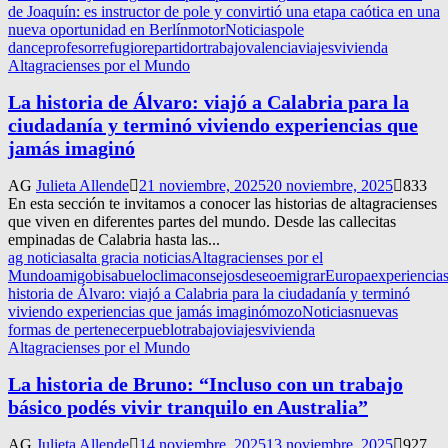
de Joaquín: es instructor de pole y convirtió una etapa caótica en una
nueva oportunidad en Berlín
motor
Noticias
pole
dance
profesor
refugio
repartidor
trabajo
valencia
viajes
vivienda
Altagracienses por el Mundo
La historia de Álvaro: viajó a Calabria para la
ciudadanía y terminó viviendo experiencias que
jamás imaginó
AG
Julieta Allende
21 noviembre, 2025
20 noviembre, 2025
833
En esta sección te invitamos a conocer las historias de altagracienses
que viven en diferentes partes del mundo. Desde las callecitas
empinadas de Calabria hasta las...
ag noticias
alta gracia noticias
Altagracienses por el
Mundo
amigo
bisabuelo
clima
consejos
deseo
emigrar
Europa
experiencia
historia de Álvaro: viajó a Calabria para la ciudadanía y terminó
viviendo experiencias que jamás imaginó
mozo
Noticias
nuevas
formas de pertenecer
pueblo
trabajo
viajes
vivienda
Altagracienses por el Mundo
La historia de Bruno: “Incluso con un trabajo
básico podés vivir tranquilo en Australia”
AG
Julieta Allende
14 noviembre, 2025
13 noviembre, 2025
927