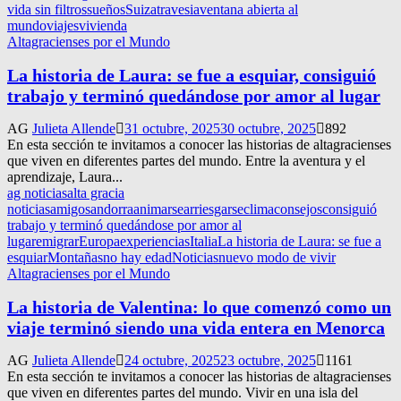
vida sin filtros
sueños
Suiza
travesia
ventana abierta al
mundo
viajes
vivienda
Altagracienses por el Mundo
La historia de Laura: se fue a esquiar, consiguió
trabajo y terminó quedándose por amor al lugar
AG
Julieta Allende
31 octubre, 2025
30 octubre, 2025
892
En esta sección te invitamos a conocer las historias de altagracienses
que viven en diferentes partes del mundo. Entre la aventura y el
aprendizaje, Laura...
ag noticias
alta gracia
noticias
amigos
andorra
animarse
arriesgarse
clima
consejos
consiguió
trabajo y terminó quedándose por amor al
lugar
emigrar
Europa
experiencias
Italia
La historia de Laura: se fue a
esquiar
Montañas
no hay edad
Noticias
nuevo modo de vivir
Altagracienses por el Mundo
La historia de Valentina: lo que comenzó como un
viaje terminó siendo una vida entera en Menorca
AG
Julieta Allende
24 octubre, 2025
23 octubre, 2025
1161
En esta sección te invitamos a conocer las historias de altagracienses
que viven en diferentes partes del mundo. Vivir en una isla del