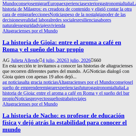
Mundo
consejos
emigrar
Europa
experiencias
exterior
gastronomia
Italia
L
historia de Milagros: es creadora de contenido y eligió contar la otra
cara de emigrar
lecciones
Noticias
peso de la nostalgia
poder de las
decisiones
realidad laboral
redes sociales
resiliencia
sabores
naturales
seguridad
viajes
vivienda
Altagracienses por el Mundo
La historia de Gioia: entre el aroma a café en
Roma y el sueño del bar propio
AG
Julieta Allende
4 julio, 2026
3 julio, 2026
660
En esta sección te invitamos a conocer las historias de altagracienses
que recorren diferentes partes del mundo. AGNoticias dialogó con
Gioia quien con apenas 19 años dejó...
ag noticias
alta gracia noticias
Altagracienses por el Mundo
consejos
el
sueño de emprender
emigrar
experiencias
futuro
gastronomia
Italia
La
historia de Gioia: entre el aroma a café en Roma y el sueño del bar
propio
Noticias
proyectos
sueños
trabajo
viajes
Altagracienses por el Mundo
La historia de Nacho: es profesor de educación
física y dejó atrás la estabilidad para conocer el
mundo