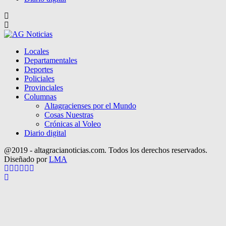
Locales
Departamentales
Deportes
Policiales
Provinciales
Columnas
Altagracienses por el Mundo
Cosas Nuestras
Crónicas al Voleo
Diario digital
@2019 - altagracianoticias.com. Todos los derechos reservados.
Diseñado por
LMA
Facebook
Twitter
Instagram
Pinterest
Google
Youtube