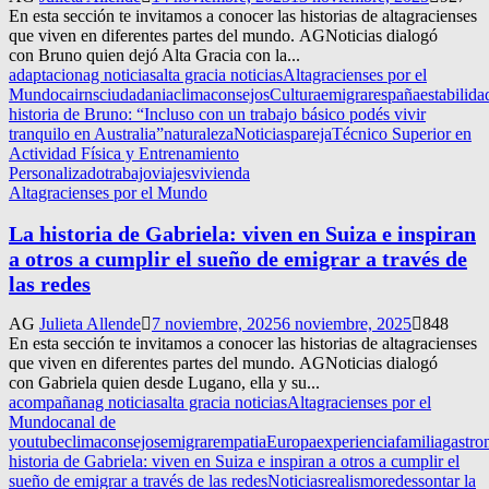
En esta sección te invitamos a conocer las historias de altagracienses
que viven en diferentes partes del mundo. AGNoticias dialogó
con Bruno quien dejó Alta Gracia con la...
adaptacion
ag noticias
alta gracia noticias
Altagracienses por el
Mundo
cairns
ciudadania
clima
consejos
Cultura
emigrar
españa
estabilida
historia de Bruno: “Incluso con un trabajo básico podés vivir
tranquilo en Australia”
naturaleza
Noticias
pareja
Técnico Superior en
Actividad Física y Entrenamiento
Personalizado
trabajo
viajes
vivienda
Altagracienses por el Mundo
La historia de Gabriela: viven en Suiza e inspiran
a otros a cumplir el sueño de emigrar a través de
las redes
AG
Julieta Allende
7 noviembre, 2025
6 noviembre, 2025
848
En esta sección te invitamos a conocer las historias de altagracienses
que viven en diferentes partes del mundo. AGNoticias dialogó
con Gabriela quien desde Lugano, ella y su...
acompañan
ag noticias
alta gracia noticias
Altagracienses por el
Mundo
canal de
youtube
clima
consejos
emigrar
empatia
Europa
experiencia
familia
gastro
historia de Gabriela: viven en Suiza e inspiran a otros a cumplir el
sueño de emigrar a través de las redes
Noticias
realismo
redes
sontar la