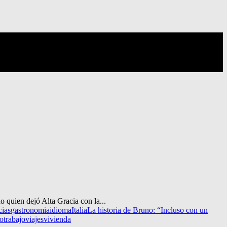
o quien dejó Alta Gracia con la...
cias
gastronomia
idioma
Italia
La historia de Bruno: “Incluso con un
do
trabajo
viajes
vivienda