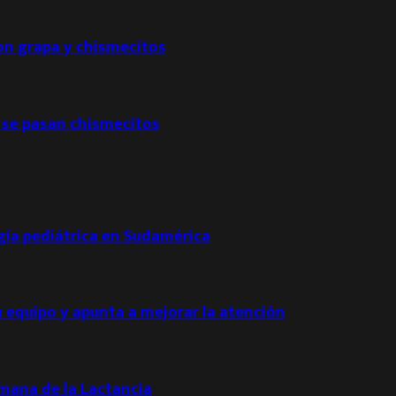
con grapa y chismecitos
 se pasan chismecitos
ogía pediátrica en Sudamérica
u equipo y apunta a mejorar la atención
emana de la Lactancia