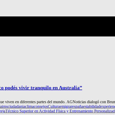
co podés vivir tranquilo en Australia”
s que viven en diferentes partes del mundo. AGNoticias dialogó con Brun
airns
ciudadania
clima
consejos
Cultura
emigrar
españa
estabilidad
experien
reja
Técnico Superior en Actividad Física y Entrenamiento Personaliza