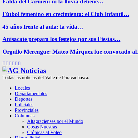
Falda del Carmen: ni la lluvia detiene…
Fútbol femenino en crecimiento: el Club Infantil…
45 años frente al aula: la vida…
Anisacate prepara los festejos por sus Fiestas…
Orgullo Merengue: Mateo Márquez fue convocado a
Facebook
Twitter
Instagram
Pinterest
Google
Youtube
Todas las noticias del Valle de Paravachasca.
Locales
Departamentales
Deportes
Policiales
Provinciales
Columnas
Altagracienses por el Mundo
Cosas Nuestras
Crónicas al Voleo
Diario digital