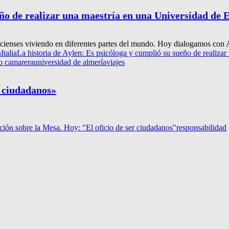
eño de realizar una maestría en una Universidad de 
gracienses viviendo en diferentes partes del mundo. Hoy dialogamos con A
n
Italia
La historia de Aylen: Es psicóloga y cumplió su sueño de realiza
o camarera
universidad de almería
viajes
r ciudadanos»
ión sobre la Mesa. Hoy: "El oficio de ser ciudadanos"
responsabilidad