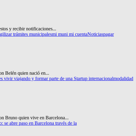
os y recibir notificaciones...
ilizar trámites municipales
mi muni mi cuenta
Noticias
pagar
on Belén quien nació en...
es vivir viajando y formar parte de una Startup internacional
modalidad
con Bruno quien vive en Barcelona...
o: se abre paso en Barcelona través de la