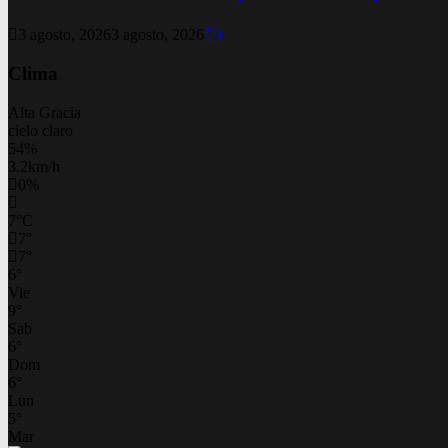
3 agosto, 2026
3 agosto, 2026
0
Clima
Alta Gracia
cielo claro
54%
3.2km/h
0%
7
°
C
7
°
7
°
6
°
Vie
9
°
Sab
6
°
Dom
6
°
Lun
5
°
Mar