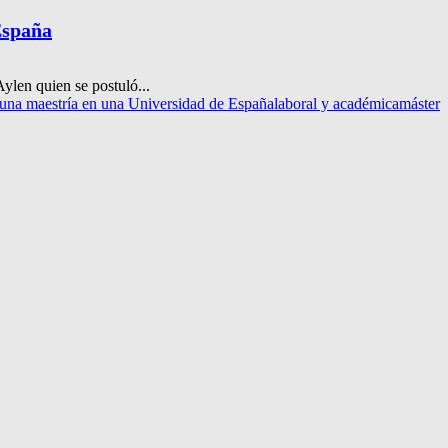
España
ylen quien se postuló...
r una maestría en una Universidad de España
laboral y académica
máster