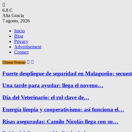
6.8
C
Alta Gracia
7 agosto, 2026
Inicio
Blog
Privacy
Advertisement
Contact
Últimas Noticias
Fuerte despliegue de seguridad en Malagueño: secue
Una tarde para ayudar: llega el noveno…
Día del Veterinario: el rol clave de…
Energía limpia y cooperativismo: así funciona el…
Risas aseguradas: Camilo Nicolás llega con su…