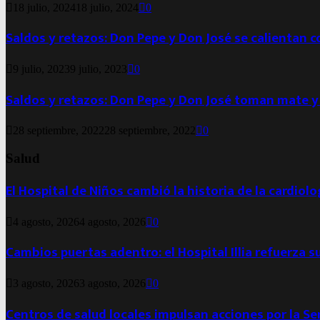
18 julio, 2024
18 julio, 2024
0
Saldos y retazos: Don Pepe y Don José se calientan 
9 julio, 2023
9 julio, 2023
0
Saldos y retazos: Don Pepe y Don José toman mate y
28 septiembre, 2022
28 septiembre, 2022
0
Salud
El Hospital de Niños cambió la historia de la cardiol
4 agosto, 2026
4 agosto, 2026
0
Cambios puertas adentro: el Hospital Illia refuerza s
3 agosto, 2026
3 agosto, 2026
0
Centros de salud locales impulsan acciones por la S