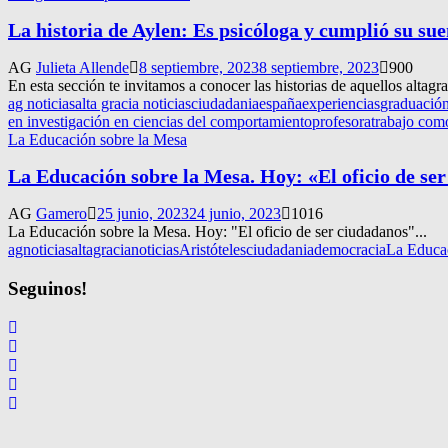
La historia de Aylen: Es psicóloga y cumplió su su
AG
Julieta Allende
8 septiembre, 2023
8 septiembre, 2023
900
En esta sección te invitamos a conocer las historias de aquellos alta
ag noticias
alta gracia noticias
ciudadania
españa
experiencias
graduació
en investigación en ciencias del comportamiento
profesora
trabajo com
La Educación sobre la Mesa
La Educación sobre la Mesa. Hoy: «El oficio de se
AG
Gamero
25 junio, 2023
24 junio, 2023
1016
La Educación sobre la Mesa. Hoy: "El oficio de ser ciudadanos"...
agnoticias
altagracianoticias
Aristóteles
ciudadania
democracia
La Educac
Seguinos!