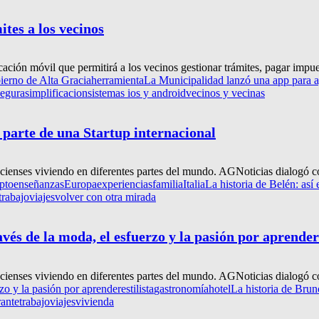
tes a los vecinos
ión móvil que permitirá a los vecinos gestionar trámites, pagar impuest
erno de Alta Gracia
herramienta
La Municipalidad lanzó una app para ag
segura
simplificacion
sistemas ios y android
vecinos y vecinas
r parte de una Startup internacional
gracienses viviendo en diferentes partes del mundo. AGNoticias dialogó c
pto
enseñanzas
Europa
experiencias
familia
Italia
La historia de Belén: así 
trabajo
viajes
volver con otra mirada
vés de la moda, el esfuerzo y la pasión por aprender
gracienses viviendo en diferentes partes del mundo. AGNoticias dialogó 
rzo y la pasión por aprender
estilista
gastronomía
hotel
La historia de Brun
rante
trabajo
viajes
vivienda