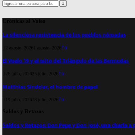
Search
for:
Search
Crónicas al Voleo
La silenciosa resistencia de los pueblos nómadas
2 agosto, 2026
1 agosto, 2026
0
El Vuelo 19 y el mito del Triángulo de las Bermudas
26 julio, 2026
25 julio, 2026
0
Matthias Sindelar, el hombre de papel
19 julio, 2026
18 julio, 2026
0
Saldos y Retazos
Saldos y Retazos: Don Pepe y Don José, una charla a 