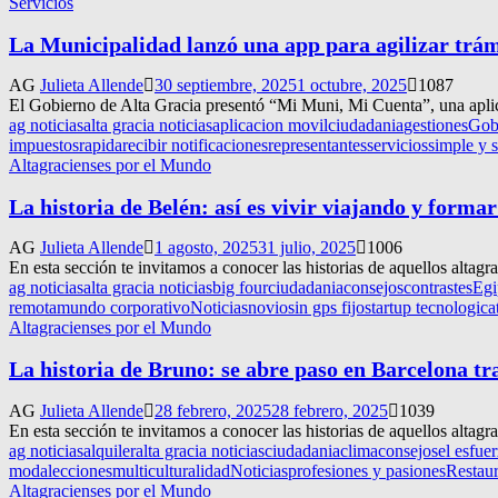
Servicios
La Municipalidad lanzó una app para agilizar trámi
AG
Julieta Allende
30 septiembre, 2025
1 octubre, 2025
1087
El Gobierno de Alta Gracia presentó “Mi Muni, Mi Cuenta”, una aplicac
ag noticias
alta gracia noticias
aplicacion movil
ciudadania
gestiones
Gobi
impuestos
rapida
recibir notificaciones
representantes
servicios
simple y 
Altagracienses por el Mundo
La historia de Belén: así es vivir viajando y forma
AG
Julieta Allende
1 agosto, 2025
31 julio, 2025
1006
En esta sección te invitamos a conocer las historias de aquellos alta
ag noticias
alta gracia noticias
big four
ciudadania
consejos
contrastes
Egi
remota
mundo corporativo
Noticias
novio
sin gps fijo
startup tecnologica
Altagracienses por el Mundo
La historia de Bruno: se abre paso en Barcelona tra
AG
Julieta Allende
28 febrero, 2025
28 febrero, 2025
1039
En esta sección te invitamos a conocer las historias de aquellos alta
ag noticias
alquiler
alta gracia noticias
ciudadania
clima
consejos
el esfue
moda
lecciones
multiculturalidad
Noticias
profesiones y pasiones
Restau
Altagracienses por el Mundo