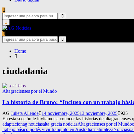
Search
for:
Search
Primary
Menu
Search
for:
Search
Home
ciudadania
Altagracienses por el Mundo
La historia de Bruno: “Incluso con un trabajo bási
AG
Julieta Allende
14 noviembre, 2025
13 noviembre, 2025
925
En esta sección te invitamos a conocer las historias de altagraciense
adaptacion
ag noticias
alta gracia noticias
Altagracienses por el Mundo
c
trabajo básico podés vivir tranquilo en Australia”
naturaleza
Noticias
pa