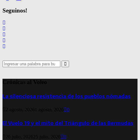
de
Seguinos!
entradas
Search
for:
Search
Crónicas al Voleo
La silenciosa resistencia de los pueblos nómadas
2 agosto, 2026
1 agosto, 2026
0
El Vuelo 19 y el mito del Triángulo de las Bermudas
26 julio, 2026
25 julio, 2026
0