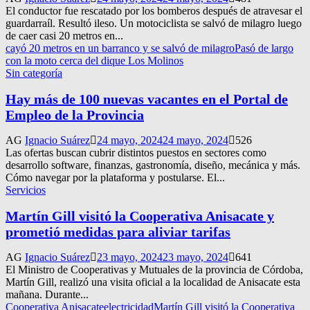
El conductor fue rescatado por los bomberos después de atravesar el
guardarraíl. Resultó ileso. Un motociclista se salvó de milagro luego
de caer casi 20 metros en...
cayó 20 metros en un barranco y se salvó de milagro
Pasó de largo
con la moto cerca del dique Los Molinos
Sin categoría
Hay más de 100 nuevas vacantes en el Portal de
Empleo de la Provincia
AG
Ignacio Suárez
24 mayo, 2024
24 mayo, 2024
526
Las ofertas buscan cubrir distintos puestos en sectores como
desarrollo software, finanzas, gastronomía, diseño, mecánica y más.
Cómo navegar por la plataforma y postularse. El...
Servicios
Martín Gill visitó la Cooperativa Anisacate y
prometió medidas para aliviar tarifas
AG
Ignacio Suárez
23 mayo, 2024
23 mayo, 2024
641
El Ministro de Cooperativas y Mutuales de la provincia de Córdoba,
Martín Gill, realizó una visita oficial a la localidad de Anisacate esta
mañana. Durante...
Cooperativa Anisacate
electricidad
Martín Gill visitó la Cooperativa