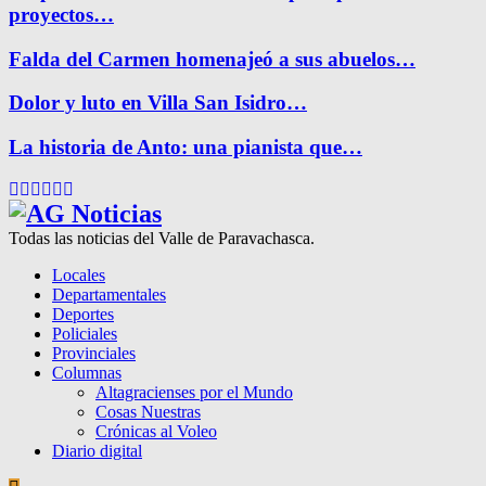
proyectos…
Falda del Carmen homenajeó a sus abuelos…
Dolor y luto en Villa San Isidro…
La historia de Anto: una pianista que…
Facebook
Twitter
Instagram
Pinterest
Google
Youtube
Todas las noticias del Valle de Paravachasca.
Locales
Departamentales
Deportes
Policiales
Provinciales
Columnas
Altagracienses por el Mundo
Cosas Nuestras
Crónicas al Voleo
Diario digital