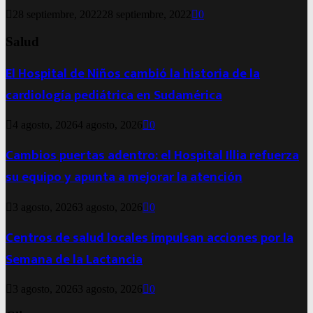
28 septiembre, 2022
28 septiembre, 2022
0
Salud
El Hospital de Niños cambió la historia de la
cardiología pediátrica en Sudamérica
4 agosto, 2026
4 agosto, 2026
0
Cambios puertas adentro: el Hospital Illia refuerza
su equipo y apunta a mejorar la atención
3 agosto, 2026
3 agosto, 2026
0
Centros de salud locales impulsan acciones por la
Semana de la Lactancia
3 agosto, 2026
3 agosto, 2026
0