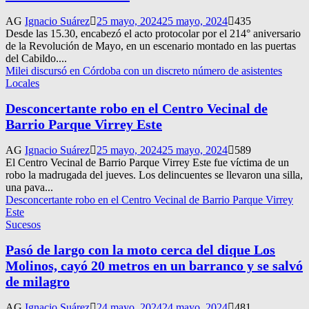
AG
Ignacio Suárez
25 mayo, 2024
25 mayo, 2024
435
Desde las 15.30, encabezó el acto protocolar por el 214° aniversario
de la Revolución de Mayo, en un escenario montado en las puertas
del Cabildo....
Milei discursó en Córdoba con un discreto número de asistentes
Locales
Desconcertante robo en el Centro Vecinal de
Barrio Parque Virrey Este
AG
Ignacio Suárez
25 mayo, 2024
25 mayo, 2024
589
El Centro Vecinal de Barrio Parque Virrey Este fue víctima de un
robo la madrugada del jueves. Los delincuentes se llevaron una silla,
una pava...
Desconcertante robo en el Centro Vecinal de Barrio Parque Virrey
Este
Sucesos
Pasó de largo con la moto cerca del dique Los
Molinos, cayó 20 metros en un barranco y se salvó
de milagro
AG
Ignacio Suárez
24 mayo, 2024
24 mayo, 2024
481