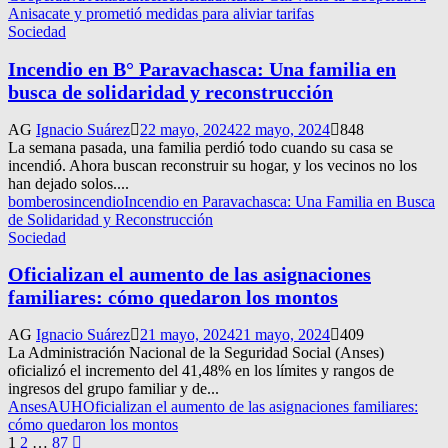
Anisacate y prometió medidas para aliviar tarifas
Sociedad
Incendio en B° Paravachasca: Una familia en
busca de solidaridad y reconstrucción
AG
Ignacio Suárez
22 mayo, 2024
22 mayo, 2024
848
La semana pasada, una familia perdió todo cuando su casa se
incendió. Ahora buscan reconstruir su hogar, y los vecinos no los
han dejado solos....
bomberos
incendio
Incendio en Paravachasca: Una Familia en Busca
de Solidaridad y Reconstrucción
Sociedad
Oficializan el aumento de las asignaciones
familiares: cómo quedaron los montos
AG
Ignacio Suárez
21 mayo, 2024
21 mayo, 2024
409
La Administración Nacional de la Seguridad Social (Anses)
oficializó el incremento del 41,48% en los límites y rangos de
ingresos del grupo familiar y de...
Anses
AUH
Oficializan el aumento de las asignaciones familiares:
cómo quedaron los montos
Navegación
1
2
…
87