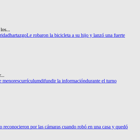
os...
uridad
hartazgo
Le robaron la bicicleta a su hijo y lanzó una fuerte
...
e menores
currículum
difundir la información
durante el turno
.
o reconocieron por las cámaras cuando robó en una casa y quedó