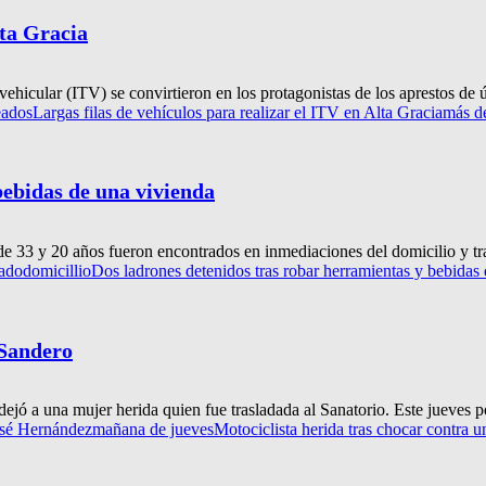
lta Gracia
vehicular (ITV) se convirtieron en los protagonistas de los aprestos de ú
eados
Largas filas de vehículos para realizar el ITV en Alta Gracia
más de
bebidas de una vivienda
e 33 y 20 años fueron encontrados en inmediaciones del domicilio y tra
ado
domicillio
Dos ladrones detenidos tras robar herramientas y bebidas
 Sandero
jó a una mujer herida quien fue trasladada al Sanatorio. Este jueves po
osé Hernández
mañana de jueves
Motociclista herida tras chocar contra 