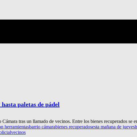
 hasta paletas de pádel
io Cámara tras un llamado de vecinos. Entre los bienes recuperados se e
on herramientas
barrio cámara
bienes recuperados
esta mañana de jueves
licial
vecinos