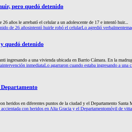
 huir, pero quedó detenido
6 años le arrebató el celular a un adolescente de 17 e intentó huir...
enido de 26 años
intentó huir
le robó el celular
Lo agredió verbalmente
ma
 y quedó detenido
ganti ingresando a una vivienda ubicada en Barrio Cámara. En la madruga
ía
intervención inmediata
Lo agarraron cuando estaba ingresando a una c
l Departamento
 con heridos en diferentes puntos de la ciudad y el Departamento Santa M
accientada con heridos en Alta Gracia y el Departamento
móvil de vitta