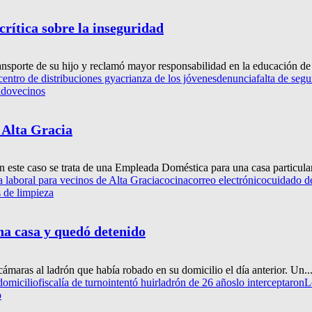
 crítica sobre la inseguridad
sporte de su hijo y reclamó mayor responsabilidad en la educación de l
centro de distribuciones gya
crianza de los jóvenes
denuncia
falta de seg
ado
vecinos
 Alta Gracia
este caso se trata de una Empleada Doméstica para una casa particular
laboral para vecinos de Alta Gracia
cocina
correo electrónico
cuidado d
s de limpieza
na casa y quedó detenido
maras al ladrón que había robado en su domicilio el día anterior. Un..
domicilio
fiscalía de turno
intentó huir
ladrón de 26 años
lo interceptaron
L
o