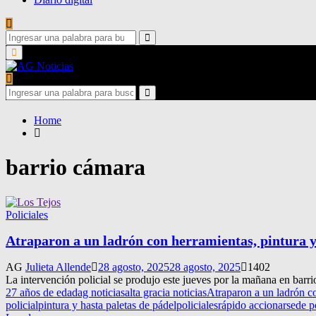
Search
for:
Search
Primary
Menu
Search
for:
Search
Home
barrio cámara
Policiales
Atraparon a un ladrón con herramientas, pintura y
AG
Julieta Allende
28 agosto, 2025
28 agosto, 2025
1402
La intervención policial se produjo este jueves por la mañana en barr
27 años de edad
ag noticias
alta gracia noticias
Atraparon a un ladrón c
policial
pintura y hasta paletas de pádel
policiales
rápido accionar
sede po