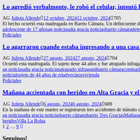
Lo agredió verbalmente, le robó el celular, intentó
AG
Julieta Allende
12 octubre, 2024
12 octubre, 2024
705
El hecho ocurrió esta madrugada en Barrio Cámara. Un delincuente de 2
adolescente de 17 años
ag noticias
alta gracia noticias
barrio cámara
det
Policiales
Lo agarraron cuando estaba ingresando a una casa
AG
Julieta Allende
27 agosto, 2024
27 agosto, 2024
704
Ocurrió esta madrugada. El sujeto tiene 44 años y fue atrapado infra
ag noticias
alta gracia noticias
atrapado infraganti
barrio cámara
comisar
policial
sujeto de 44 años de edad
vecinos
vivienda
Policiales
Mañana accientada con heridos en Alta Gracia y e
AG
Julieta Allende
6 agosto, 2024
6 agosto, 2024
689
En la mañana de este martes se registraron tres accidentes de tránsito
ag noticias
alta gracia noticias
barrio cámara
barrio Tres Gracias
Mañana 
heridos
Villa La Bolsa
Navegación
1
2
…
9
de
Seguinos!