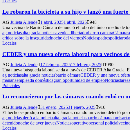
Locales
Le robaron la bicicleta a su hijo y lanzó una fuerte
AG
Julieta Allende
1 abril, 2025
1 abril, 2025
948
Una vecina de Barrio Cámara denunció el robo del único medio de tran
ag noticias
alta gracia noticias
avenida libertador
barrio cámara
Cámaras
crítica sobre la inseguridad
noche del viernes
Noticias
padres
policía
rod
Locales
CEDER y una nueva oferta laboral para vecinos de
AG
Julieta Allende
17 febrero, 2025
17 febrero, 2025
1990
Una nueva búsqueda laboral se da a través de CEDER Alta Gracia. En 
ag noticias
alta gracia noticias
barrio cámara
CEDER y una nueva oferta 
mañana
empleada doméstica
gran oportunidad de empleo
Noticias
tarea
Policiales
Lo reconocieron por las cámaras cuando robó en u
AG
Julieta Allende
31 enero, 2025
31 enero, 2025
916
El hecho se produjo en barrio Cámara, cuando un vecino detectó por cá
ag noticias
alertó a la policía
alta gracia noticias
barrio cámara
comisaría
detenido
noche de ayer jueves
Noticias
operativo
personal policial
vecin
Locales