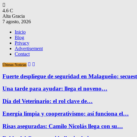
4.6
C
Alta Gracia
7 agosto, 2026
Inicio
Blog
Privacy
Advertisement
Contact
Últimas Noticias
Fuerte despliegue de seguridad en Malagueño: secue
Una tarde para ayudar: llega el noveno…
Día del Veterinario: el rol clave de…
Energía limpia y cooperativismo: así funciona el…
Risas aseguradas: Camilo Nicolás llega con su…