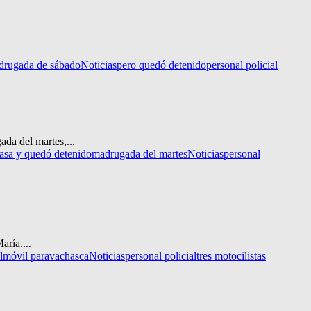
drugada de sábado
Noticias
pero quedó detenido
personal policial
da del martes,...
asa y quedó detenido
madrugada del martes
Noticias
personal
aría....
l
móvil paravachasca
Noticias
personal policial
tres motocilistas