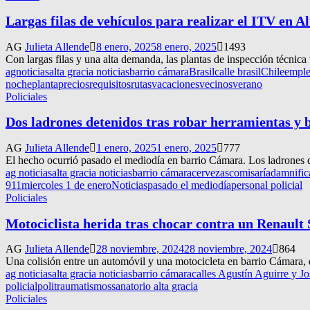
Largas filas de vehículos para realizar el ITV en A
AG
Julieta Allende
8 enero, 2025
8 enero, 2025
1493
Con largas filas y una alta demanda, las plantas de inspección técnica 
agnoticias
alta gracia noticias
barrio cámara
Brasil
calle brasil
Chile
empl
noche
planta
precios
requisitos
rutas
vacaciones
vecinos
verano
Policiales
Dos ladrones detenidos tras robar herramientas y 
AG
Julieta Allende
1 enero, 2025
1 enero, 2025
777
El hecho ocurrió pasado el mediodía en barrio Cámara. Los ladrones d
ag noticias
alta gracia noticias
barrio cámara
cervezas
comisaría
damnific
911
miercoles 1 de enero
Noticias
pasado el mediodía
personal policial
Policiales
Motociclista herida tras chocar contra un Renault
AG
Julieta Allende
28 noviembre, 2024
28 noviembre, 2024
864
Una colisión entre un automóvil y una motocicleta en barrio Cámara, de
ag noticias
alta gracia noticias
barrio cámara
calles Agustín Aguirre y J
policial
politraumatismos
sanatorio alta gracia
Policiales