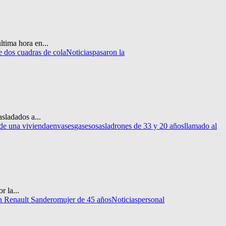
ltima hora en...
 dos cuadras de cola
Noticias
pasaron la
sladados a...
 de una vivienda
envases
gasesosas
ladrones de 33 y 20 años
llamado al
r la...
un Renault Sandero
mujer de 45 años
Noticias
personal