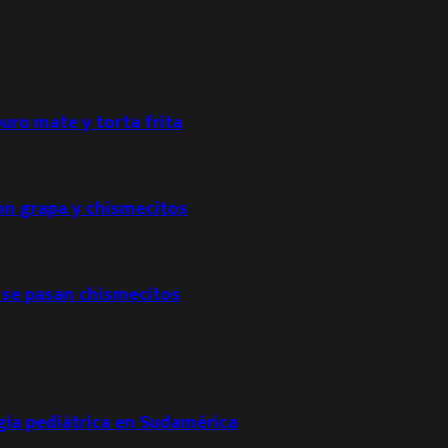
puro mate y torta frita
con grapa y chismecitos
 se pasan chismecitos
ogía pediátrica en Sudamérica