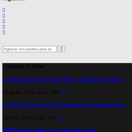
entradas
Search
for:
Search
Crónicas al Voleo
La silenciosa resistencia de los pueblos nómadas
2 agosto, 2026
1 agosto, 2026
0
El Vuelo 19 y el mito del Triángulo de las Bermudas
26 julio, 2026
25 julio, 2026
0
Matthias Sindelar, el hombre de papel