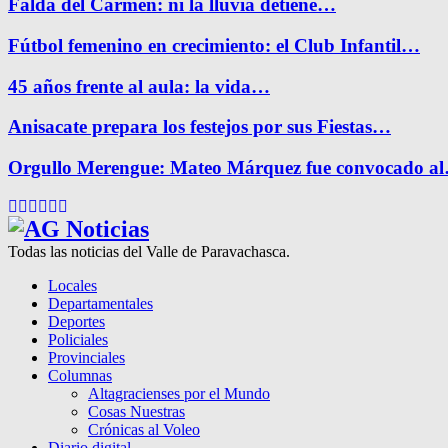
Falda del Carmen: ni la lluvia detiene…
Fútbol femenino en crecimiento: el Club Infantil…
45 años frente al aula: la vida…
Anisacate prepara los festejos por sus Fiestas…
Orgullo Merengue: Mateo Márquez fue convocado a
Facebook
Twitter
Instagram
Pinterest
Google
Youtube
Todas las noticias del Valle de Paravachasca.
Locales
Departamentales
Deportes
Policiales
Provinciales
Columnas
Altagracienses por el Mundo
Cosas Nuestras
Crónicas al Voleo
Diario digital