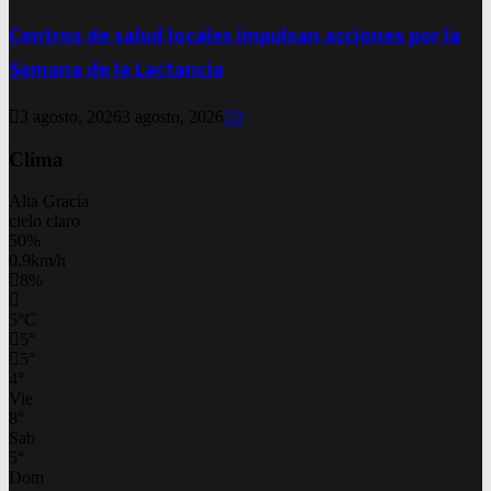
Centros de salud locales impulsan acciones por la
Semana de la Lactancia
3 agosto, 2026
3 agosto, 2026
0
Clima
Alta Gracia
cielo claro
50%
0.9km/h
8%
5
°
C
5
°
5
°
4
°
Vie
8
°
Sab
5
°
Dom