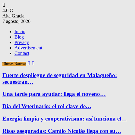
4.6
C
Alta Gracia
7 agosto, 2026
Inicio
Blog
Privacy
Advertisement
Contact
Últimas Noticias
Fuerte despliegue de seguridad en Malagueño:
secuestran…
Una tarde para ayudar: llega el noveno…
Día del Veterinario: el rol clave de…
Energía limpia y cooperativismo: así funciona el…
Risas aseguradas: Camilo Nicolás llega con su…