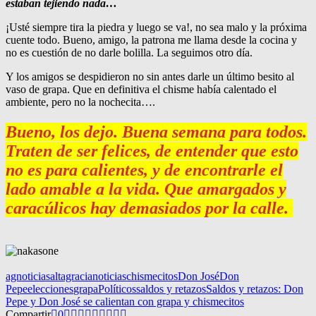
estaban tejiendo nada…
¡Usté siempre tira la piedra y luego se va!, no sea malo y la próxima
cuente todo. Bueno, amigo, la patrona me llama desde la cocina y
no es cuestión de no darle bolilla. La seguimos otro día.
Y los amigos se despidieron no sin antes darle un último besito al
vaso de grapa. Que en definitiva el chisme había calentado el
ambiente, pero no la nochecita….
Bueno, los dejo. Buena semana para todos.
Traten de ser felices, de entender que esto
no es para calientes, y de encontrarle el
lado amable a la vida. Que amargados y
caracúlicos hay demasiados por la calle.
agnoticias
altagracianoticias
chismecitos
Don José
Don
Pepe
elecciones
grapa
Políticos
saldos y retazos
Saldos y retazos: Don
Pepe y Don José se calientan con grapa y chismecitos
Compartir
0