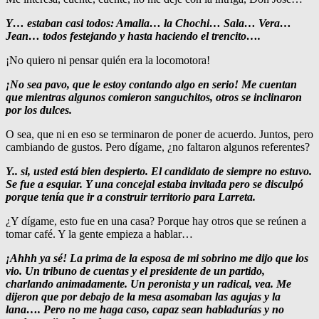
Y… estaban casi todos: Amalia… la Chochi… Sala… Vera…
Jean… todos festejando y hasta haciendo el trencito….
¡No quiero ni pensar quién era la locomotora!
¡No sea pavo, que le estoy contando algo en serio! Me cuentan
que mientras algunos comieron sanguchitos, otros se inclinaron
por los dulces.
O sea, que ni en eso se terminaron de poner de acuerdo. Juntos, pero
cambiando de gustos. Pero dígame, ¿no faltaron algunos referentes?
Y.. si, usted está bien despierto. El candidato de siempre no estuvo.
Se fue a esquiar. Y una concejal estaba invitada pero se disculpó
porque tenía que ir a construir territorio para Larreta.
¿Y dígame, esto fue en una casa? Porque hay otros que se reúnen a
tomar café. Y la gente empieza a hablar…
¡Ahhh ya sé! La prima de la esposa de mi sobrino me dijo que los
vio. Un tribuno de cuentas y el presidente de un partido,
charlando animadamente. Un peronista y un radical, vea. Me
dijeron que por debajo de la mesa asomaban las agujas y la
lana…. Pero no me haga caso, capaz sean habladurías y no