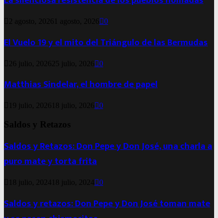
La silenciosa resistencia de los pueblos nómadas
2 agosto, 2026
1 agosto, 2026
0
El Vuelo 19 y el mito del Triángulo de las Bermudas
26 julio, 2026
25 julio, 2026
0
Matthias Sindelar, el hombre de papel
19 julio, 2026
18 julio, 2026
0
Saldos y Retazos
Saldos y Retazos: Don Pepe y Don José, una charla a
puro mate y torta frita
18 julio, 2024
18 julio, 2024
0
Saldos y retazos: Don Pepe y Don José toman mate