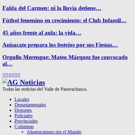
Falda del Carmen: ni la lluvia detiene…
Fútbol femenino en crecimiento: el Club Infantil…
45 años frente al aula: la vida…
Anisacate prepara los festejos por sus Fiestas…
Orgullo Merengue: Mateo Márquez fue convocado
al…
Facebook
Twitter
Instagram
Pinterest
Google
Youtube
Todas las noticias del Valle de Paravachasca.
Locales
Departamentales
Deportes
Policiales
Provinciales
Columnas
Altagracienses por el Mundo