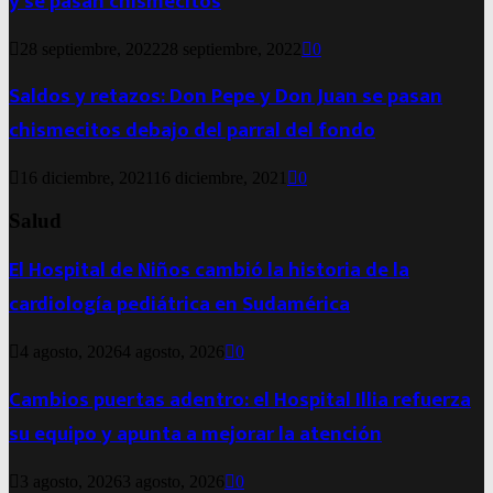
y se pasan chismecitos
28 septiembre, 2022
28 septiembre, 2022
0
Saldos y retazos: Don Pepe y Don Juan se pasan
chismecitos debajo del parral del fondo
16 diciembre, 2021
16 diciembre, 2021
0
Salud
El Hospital de Niños cambió la historia de la
cardiología pediátrica en Sudamérica
4 agosto, 2026
4 agosto, 2026
0
Cambios puertas adentro: el Hospital Illia refuerza
su equipo y apunta a mejorar la atención
3 agosto, 2026
3 agosto, 2026
0