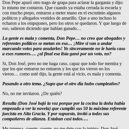
Don Pepe apuró otro trago de grapa para aclarar la garganta y dijo:
lo mismo me contaron. Que cuando ya estaba cerrada la escuela y
con mucho prepo, entraron a meter mano en el escrutinio algunos
políticos y allegados vestidos de amarillo. Que a uno incluso lo
echaron a los empujones, pero los otros se quedaron. Y que luego de
eso, salieron diciendo que habían ganado…
La gente es mala y comenta, Don Pepe… no creo que abogados y
referentes políticos se metan en esa… ¡Mire si van a andar
marcando votos para anularlos! Yo sinceramente no le haría caso
a esos rumores…. ¿al final esa lista ganó por un voto, no?
Si, Don José, pero no me haga caso, capaz que todo fue mentira y
que los que entraron no entraron y los que los vieron no los
vieron… como usté dijo, la gente está al vicio, es mala y comenta.
Pasando a otro tema. ¿Supo que el otro día hubo cumpleaños?
No, no me invitaron. ¿De quién?
Resulta (Don José bajó la voz porque por la cocina la doña había
empezado a ver la novela) que cumplió sus 50 la máxima referente
juecista en Alta Gracia. Y por supuesto, invitó a todos sus
compañeros de alianza. Estaban casi todos….
Me interesa, cuente, cuente, no me deje con la intriga, Don José…