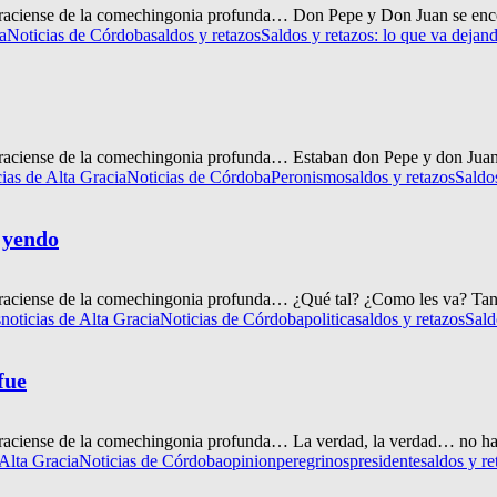
raciense de la comechingonia profunda… Don Pepe y Don Juan se encont
a
Noticias de Córdoba
saldos y retazos
Saldos y retazos: lo que va dejan
graciense de la comechingonia profunda… Estaban don Pepe y don Juan
cias de Alta Gracia
Noticias de Córdoba
Peronismo
saldos y retazos
Saldo
á yendo
agraciense de la comechingonia profunda… ¿Qué tal? ¿Como les va? Ta
s
noticias de Alta Gracia
Noticias de Córdoba
politica
saldos y retazos
Sald
fue
graciense de la comechingonia profunda… La verdad, la verdad… no ha
 Alta Gracia
Noticias de Córdoba
opinion
peregrinos
presidente
saldos y re