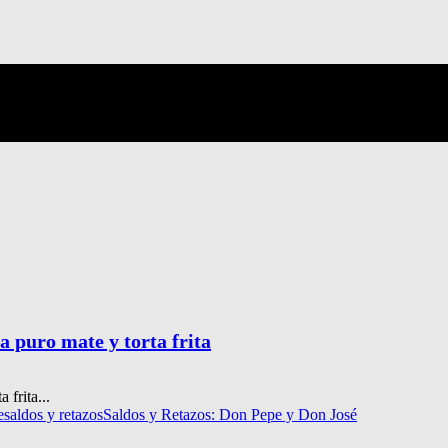
a puro mate y torta frita
frita...
e
saldos y retazos
Saldos y Retazos: Don Pepe y Don José