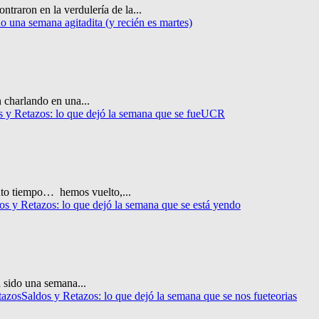
raron en la verdulería de la...
do una semana agitadita (y recién es martes)
 charlando en una...
s y Retazos: lo que dejó la semana que se fue
UCR
nto tiempo… hemos vuelto,...
os y Retazos: lo que dejó la semana que se está yendo
 sido una semana...
tazos
Saldos y Retazos: lo que dejó la semana que se nos fue
teorias