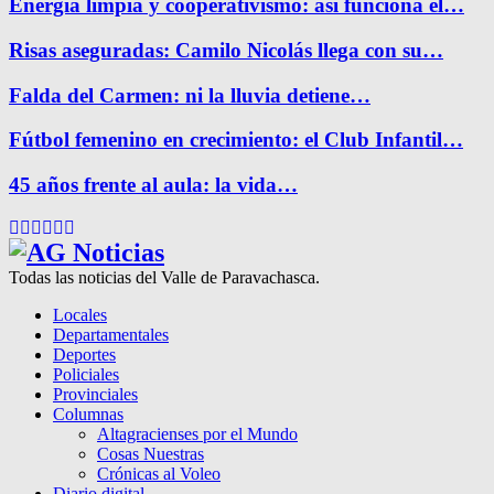
Energía limpia y cooperativismo: así funciona el…
Risas aseguradas: Camilo Nicolás llega con su…
Falda del Carmen: ni la lluvia detiene…
Fútbol femenino en crecimiento: el Club Infantil…
45 años frente al aula: la vida…
Facebook
Twitter
Instagram
Pinterest
Google
Youtube
Todas las noticias del Valle de Paravachasca.
Locales
Departamentales
Deportes
Policiales
Provinciales
Columnas
Altagracienses por el Mundo
Cosas Nuestras
Crónicas al Voleo
Diario digital