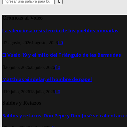
Search
for:
Search
Crónicas al Voleo
La silenciosa resistencia de los pueblos nómadas
2 agosto, 2026
1 agosto, 2026
0
El Vuelo 19 y el mito del Triángulo de las Bermudas
26 julio, 2026
25 julio, 2026
0
Matthias Sindelar, el hombre de papel
19 julio, 2026
18 julio, 2026
0
Saldos y Retazos
Saldos y retazos: Don Pepe y Don José se calientan 