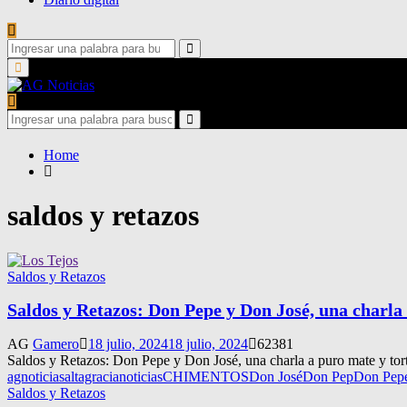
Search
for:
Search
Primary
Menu
Search
for:
Search
Home
saldos y retazos
Saldos y Retazos
Saldos y Retazos: Don Pepe y Don José, una charla 
AG
Gamero
18 julio, 2024
18 julio, 2024
62381
Saldos y Retazos: Don Pepe y Don José, una charla a puro mate y torta 
agnoticias
altagracianoticias
CHIMENTOS
Don José
Don Pep
Don Pep
Saldos y Retazos