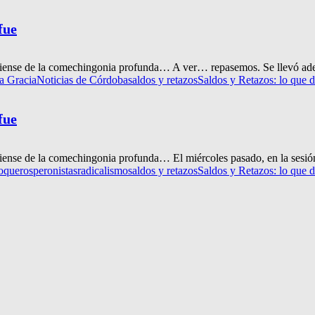
fue
iense de la comechingonia profunda… A ver… repasemos. Se llevó adelan
ta Gracia
Noticias de Córdoba
saldos y retazos
Saldos y Retazos: lo que d
fue
iense de la comechingonia profunda… El miércoles pasado, en la sesión
oqueros
peronistas
radicalismo
saldos y retazos
Saldos y Retazos: lo que d