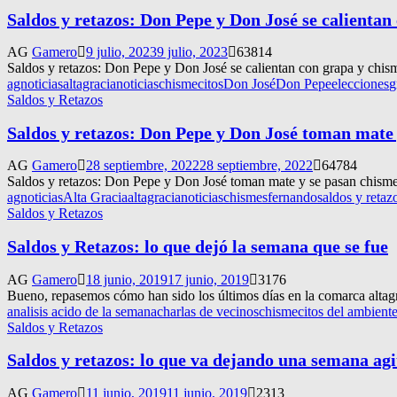
Saldos y retazos: Don Pepe y Don José se calientan
AG
Gamero
9 julio, 2023
9 julio, 2023
63814
Saldos y retazos: Don Pepe y Don José se calientan con grapa y chism
agnoticias
altagracianoticias
chismecitos
Don José
Don Pepe
elecciones
g
Saldos y Retazos
Saldos y retazos: Don Pepe y Don José toman mate 
AG
Gamero
28 septiembre, 2022
28 septiembre, 2022
64784
Saldos y retazos: Don Pepe y Don José toman mate y se pasan chismec
agnoticias
Alta Gracia
altagracianoticias
chismes
fernando
saldos y retaz
Saldos y Retazos
Saldos y Retazos: lo que dejó la semana que se fue
AG
Gamero
18 junio, 2019
17 junio, 2019
3176
Bueno, repasemos cómo han sido los últimos días en la comarca alta
analisis acido de la semana
charlas de vecinos
chismecitos del ambient
Saldos y Retazos
Saldos y retazos: lo que va dejando una semana agit
AG
Gamero
11 junio, 2019
11 junio, 2019
2313