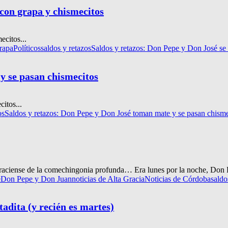
 con grapa y chismecitos
ecitos...
rapa
Políticos
saldos y retazos
Saldos y retazos: Don Pepe y Don José se 
y se pasan chismecitos
itos...
os
Saldos y retazos: Don Pepe y Don José toman mate y se pasan chisme
graciense de la comechingonia profunda… Era lunes por la noche, Don 
e
Don Pepe y Don Juan
noticias de Alta Gracia
Noticias de Córdoba
saldo
adita (y recién es martes)