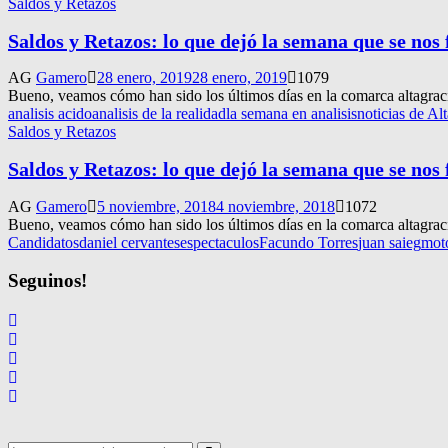
Saldos y Retazos
Saldos y Retazos: lo que dejó la semana que se nos 
AG
Gamero
28 enero, 2019
28 enero, 2019
1079
Bueno, veamos cómo han sido los últimos días en la comarca altagrac
analisis acido
analisis de la realidad
la semana en analisis
noticias de Al
Saldos y Retazos
Saldos y Retazos: lo que dejó la semana que se nos 
AG
Gamero
5 noviembre, 2018
4 noviembre, 2018
1072
Bueno, veamos cómo han sido los últimos días en la comarca altagrac
Candidatos
daniel cervantes
espectaculos
Facundo Torres
juan saieg
mot
Seguinos!