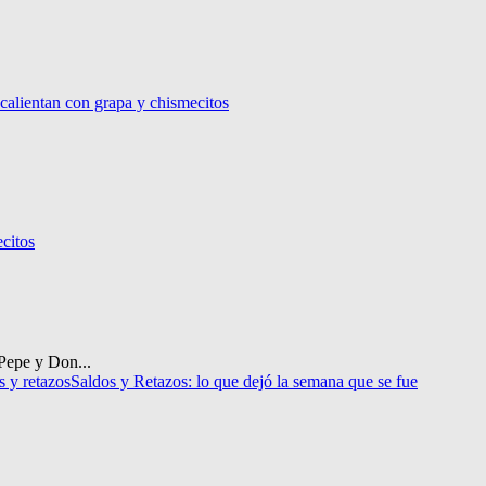
calientan con grapa y chismecitos
citos
Pepe y Don...
s y retazos
Saldos y Retazos: lo que dejó la semana que se fue