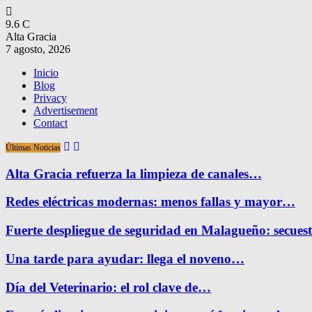
9.6
C
Alta Gracia
7 agosto, 2026
Inicio
Blog
Privacy
Advertisement
Contact
Últimas Noticias
Alta Gracia refuerza la limpieza de canales…
Redes eléctricas modernas: menos fallas y mayor…
Fuerte despliegue de seguridad en Malagueño: secue
Una tarde para ayudar: llega el noveno…
Día del Veterinario: el rol clave de…