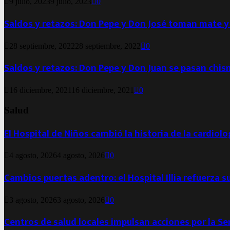
9 julio, 2023
9 julio, 2023
0
Saldos y retazos: Don Pepe y Don José toman mate y
28 septiembre, 2022
28 septiembre, 2022
0
Saldos y retazos: Don Pepe y Don Juan se pasan chis
16 diciembre, 2021
16 diciembre, 2021
0
Salud
El Hospital de Niños cambió la historia de la cardiol
4 agosto, 2026
4 agosto, 2026
0
Cambios puertas adentro: el Hospital Illia refuerza s
3 agosto, 2026
3 agosto, 2026
0
Centros de salud locales impulsan acciones por la S