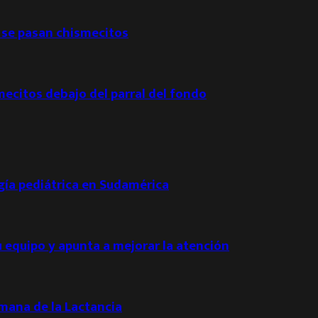
 se pasan chismecitos
mecitos debajo del parral del fondo
ogía pediátrica en Sudamérica
u equipo y apunta a mejorar la atención
emana de la Lactancia