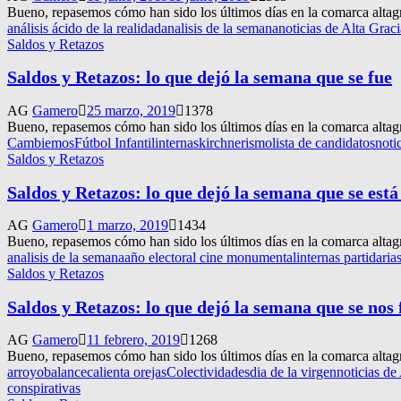
Bueno, repasemos cómo han sido los últimos días en la comarca altag
análisis ácido de la realidad
analisis de la semana
noticias de Alta Graci
Saldos y Retazos
Saldos y Retazos: lo que dejó la semana que se fue
AG
Gamero
25 marzo, 2019
1378
Bueno, repasemos cómo han sido los últimos días en la comarca alta
Cambiemos
Fútbol Infantil
internas
kirchnerismo
lista de candidatos
noti
Saldos y Retazos
Saldos y Retazos: lo que dejó la semana que se est
AG
Gamero
1 marzo, 2019
1434
Bueno, repasemos cómo han sido los últimos días en la comarca alt
analisis de la semana
año electoral cine monumental
internas partidaria
Saldos y Retazos
Saldos y Retazos: lo que dejó la semana que se nos 
AG
Gamero
11 febrero, 2019
1268
Bueno, repasemos cómo han sido los últimos días en la comarca alta
arroyo
balance
calienta orejas
Colectividades
dia de la virgen
noticias de
conspirativas