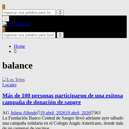
Search
for:
Search
Primary
Menu
Search
for:
Search
Home
balance
Locales
Más de 100 personas participaron de una exitosa
campaña de donación de sangre
AG
Julieta Allende
19 abril, 2026
19 abril, 2026
563
La Fundación Banco Central de Sangre llevó adelante ayer sábado
una campaña solidaria en el Colegio Anglo Americano, donde más
de un centenar de vecinos...