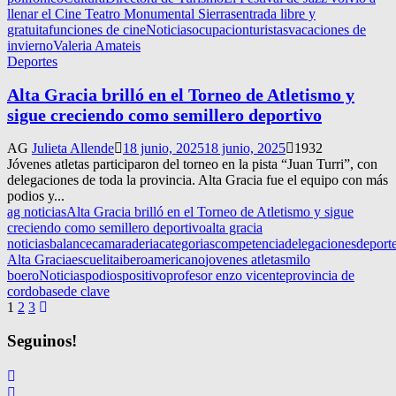
llenar el Cine Teatro Monumental Sierras
entrada libre y
gratuita
funciones de cine
Noticias
ocupacion
turistas
vacaciones de
invierno
Valeria Amateis
Deportes
Alta Gracia brilló en el Torneo de Atletismo y
sigue creciendo como semillero deportivo
AG
Julieta Allende
18 junio, 2025
18 junio, 2025
1932
Jóvenes atletas participaron del torneo en la pista “Juan Turri”, con
delegaciones de toda la provincia. Alta Gracia fue el equipo con más
podios y...
ag noticias
Alta Gracia brilló en el Torneo de Atletismo y sigue
creciendo como semillero deportivo
alta gracia
noticias
balance
camaraderia
categorias
competencia
delegaciones
deport
Alta Gracia
escuelita
iberoamericano
jovenes atletas
milo
boero
Noticias
podios
positivo
profesor enzo vicente
provincia de
cordoba
sede clave
Navegación
1
2
3
de
Seguinos!
entradas