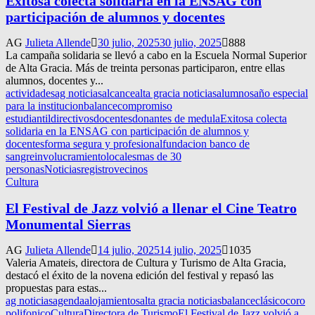
Exitosa colecta solidaria en la ENSAG con
participación de alumnos y docentes
AG
Julieta Allende
30 julio, 2025
30 julio, 2025
888
La campaña solidaria se llevó a cabo en la Escuela Normal Superior
de Alta Gracia. Más de treinta personas participaron, entre ellas
alumnos, docentes y...
actividades
ag noticias
alcance
alta gracia noticias
alumnos
año especial
para la institucion
balance
compromiso
estudiantil
directivos
docentes
donantes de medula
Exitosa colecta
solidaria en la ENSAG con participación de alumnos y
docentes
forma segura y profesional
fundacion banco de
sangre
involucramiento
locales
mas de 30
personas
Noticias
registro
vecinos
Cultura
El Festival de Jazz volvió a llenar el Cine Teatro
Monumental Sierras
AG
Julieta Allende
14 julio, 2025
14 julio, 2025
1035
Valeria Amateis, directora de Cultura y Turismo de Alta Gracia,
destacó el éxito de la novena edición del festival y repasó las
propuestas para estas...
ag noticias
agenda
alojamientos
alta gracia noticias
balance
clásico
coro
polifonico
Cultura
Directora de Turismo
El Festival de Jazz volvió a