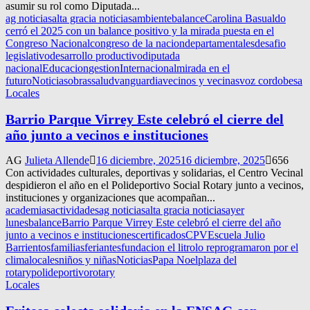
asumir su rol como Diputada...
ag noticias
alta gracia noticias
ambiente
balance
Carolina Basualdo
cerró el 2025 con un balance positivo y la mirada puesta en el
Congreso Nacional
congreso de la nacion
departamentales
desafio
legislativo
desarrollo productivo
diputada
nacional
Educacion
gestion
Internacional
mirada en el
futuro
Noticias
obras
salud
vanguardia
vecinos y vecinas
voz cordobesa
Locales
Barrio Parque Virrey Este celebró el cierre del
año junto a vecinos e instituciones
AG
Julieta Allende
16 diciembre, 2025
16 diciembre, 2025
656
Con actividades culturales, deportivas y solidarias, el Centro Vecinal
despidieron el año en el Polideportivo Social Rotary junto a vecinos,
instituciones y organizaciones que acompañan...
academias
actividades
ag noticias
alta gracia noticias
ayer
lunes
balance
Barrio Parque Virrey Este celebró el cierre del año
junto a vecinos e instituciones
certificados
CPV
Escuela Julio
Barrientos
familias
feriantes
fundacion el litro
lo reprogramaron por el
clima
locales
niños y niñas
Noticias
Papa Noel
plaza del
rotary
polideportivo
rotary
Locales