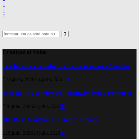
Search
for:
Search
Crónicas al Voleo
La silenciosa resistencia de los pueblos nómadas
2 agosto, 2026
1 agosto, 2026
0
El Vuelo 19 y el mito del Triángulo de las Bermudas
26 julio, 2026
25 julio, 2026
0
Matthias Sindelar, el hombre de papel
19 julio, 2026
18 julio, 2026
0