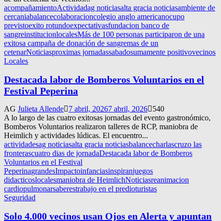
acompañamiento
Actividad
ag noticias
alta gracia noticias
ambiente de
cercania
balance
colaboracion
colegio anglo americano
cupo
previsto
exito rotundo
expectativas
fundacion banco de
sangre
institucion
locales
Más de 100 personas participaron de una
exitosa campaña de donación de sangre
mas de un
cetenar
Noticias
proximas jornadas
sabado
sumamente positivo
vecinos
Locales
Destacada labor de Bomberos Voluntarios en el
Festival Peperina
AG
Julieta Allende
7 abril, 2026
7 abril, 2026
540
A lo largo de las cuatro exitosas jornadas del evento gastronómico,
Bomberos Voluntarios realizaron talleres de RCP, maniobra de
Heimlich y actividades lúdicas. El encuentro...
actividades
ag noticias
alta gracia noticias
balance
charlas
cruzo las
fronteras
cuatro dias de jornada
Destacada labor de Bomberos
Voluntarios en el Festival
Peperina
grandes
Impacto
infancias
inspiran
juegos
didacticos
locales
maniobra de Heimlich
Noticias
reanimacion
cardiopulmonar
saberes
trabajo en el predio
turistas
Seguridad
Solo 4.000 vecinos usan Ojos en Alerta y apuntan