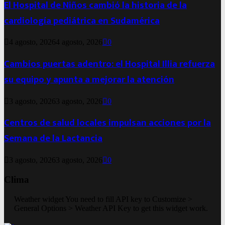
El Hospital de Niños cambió la historia de la
cardiología pediátrica en Sudamérica
4 agosto, 2026
4 agosto, 2026
0
Cambios puertas adentro: el Hospital Illia refuerza
su equipo y apunta a mejorar la atención
3 agosto, 2026
3 agosto, 2026
0
Centros de salud locales impulsan acciones por la
Semana de la Lactancia
3 agosto, 2026
3 agosto, 2026
0
Clima
Weather widget
You need to fill API key to Customize >
General Options > Weather API Key to get this widget work.