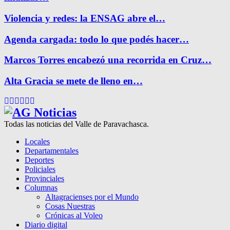
Violencia y redes: la ENSAG abre el…
Agenda cargada: todo lo que podés hacer…
Marcos Torres encabezó una recorrida en Cruz…
Alta Gracia se mete de lleno en…
Facebook
Twitter
Instagram
Pinterest
Google
Youtube
Todas las noticias del Valle de Paravachasca.
Locales
Departamentales
Deportes
Policiales
Provinciales
Columnas
Altagracienses por el Mundo
Cosas Nuestras
Crónicas al Voleo
Diario digital