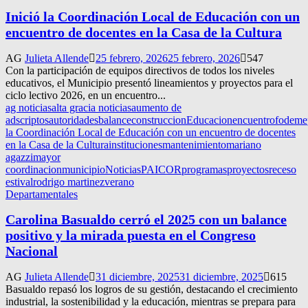
Inició la Coordinación Local de Educación con un
encuentro de docentes en la Casa de la Cultura
AG
Julieta Allende
25 febrero, 2026
25 febrero, 2026
547
Con la participación de equipos directivos de todos los niveles
educativos, el Municipio presentó lineamientos y proyectos para el
ciclo lectivo 2026, en un encuentro...
ag noticias
alta gracia noticias
aumento de
adscriptos
autoridades
balance
construccion
Educacion
encuentro
fodeme
la Coordinación Local de Educación con un encuentro de docentes
en la Casa de la Cultura
instituciones
mantenimiento
mariano
agazzi
mayor
coordinacion
municipio
Noticias
PAICOR
programas
proyectos
receso
estival
rodrigo martinez
verano
Departamentales
Carolina Basualdo cerró el 2025 con un balance
positivo y la mirada puesta en el Congreso
Nacional
AG
Julieta Allende
31 diciembre, 2025
31 diciembre, 2025
615
Basualdo repasó los logros de su gestión, destacando el crecimiento
industrial, la sostenibilidad y la educación, mientras se prepara para