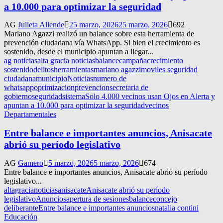
a 10.000 para optimizar la seguridad
AG
Julieta Allende
25 marzo, 2026
25 marzo, 2026
692
Mariano Agazzi realizó un balance sobre esta herramienta de
prevención ciudadana vía WhatsApp. Si bien el crecimiento es
sostenido, desde el municipio apuntan a llegar...
ag noticias
alta gracia noticias
balance
campaña
crecimiento
sostenido
delitos
herramientas
mariano agazzi
moviles seguridad
ciudadana
municipio
Noticias
numero de
whatsapp
oprimizacion
prevencion
secretaria de
gobierno
seguridad
sistema
Solo 4.000 vecinos usan Ojos en Alerta y
apuntan a 10.000 para optimizar la seguridad
vecinos
Departamentales
Entre balance e importantes anuncios, Anisacate
abrió su período legislativo
AG
Gamero
5 marzo, 2026
5 marzo, 2026
674
Entre balance e importantes anuncios, Anisacate abrió su período
legislativo...
altagracianoticias
anisacate
Anisacate abrió su período
legislativo
Anuncios
apertura de sesiones
balance
concejo
deliberante
Entre balance e importantes anuncios
natalia contini
Educación