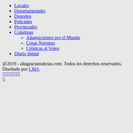
Locales
Departamentales
Deportes
Policiales
Provinciales
Columnas
Altagracienses por el Mundo
Cosas Nuestras
Crónicas al Voleo
Diario digital
@2019 - altagracianoticias.com. Todos los derechos reservados.
Diseñado por
LMA
Facebook
Twitter
Instagram
Pinterest
Google
Youtube