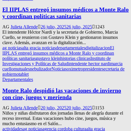
El IIPLAS entregó insumos médicos a Monte Ralo
y coordinan políticas sanitarias
AG
Julieta Allende
26 julio, 2025
26 julio, 2025
1243
El intendente Héctor Nardi y la secretaria de Gobierno, Marcia
Cuello, se reunieron con Gustavo Klein y gestionaron insumos
clave. Además, avanzan en la digitalización...
ag noticias
alta gracia noticias
departamentales
digitalizacion
El
IIPLAS entregó insumos médicos a Monte Ralo y coordinan
políticas sanitarias
gustavo klein
historias clinicas
Instituto de
Investigaciones y Políticas de Salud
intendente hector nardi
marcia
cuello
mutuales
nebulizador
Noticias
oximetro
presidente
secretaria de
gobierno
tablet
Departamentales
Monte Ralo despidió las vacaciones de invierno
con cine, juegos y merienda
AG
Julieta Allende
20 julio, 2025
20 julio, 2025
1153
Niños y niñas disfrutaron dos jornadas llenas de alegría durante el
receso invernal. Estas vacaciones hubo cine, juegos, música y
mucho entusiasmo en el Salón...
actividades
ag noticias
agencia cordoba cultura
alta gracia