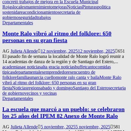
concretó trabajos de mejora en la Escuela Municipal
Rojas
locales
mantenimiento
mejoras
Noticias
Pinturas
politica
sostenida
reacondicionamiento
secretaria de
gobierno
seguridad
trabajos
Departamentales
Monte Ralo vibró al ritmo del folklore: 650
personas en su gran fiesta
AG
Julieta Allende
12 noviembre, 2025
12 noviembre, 2025
651
El pasado fin de semana la localidad de Monte Ralo logró reunir a
14 academias de danza de la región y de Santiago del Estero,...
academias
ag noticias
alta gracia noticias
buffet
canto
comidas
tipicas
departamentales
emprendedores
encuentro de
folklore
familias
marcia cuello
monte ralo canta y baila
Monte Ralo
vibró al ritmo del folklore: 650 personas en su gran
fiesta
Noticias
region
sabado y domingo
Santiago del Estero
secretaria
de gobierno
vecinos y vecinas
Departamentales
La escuela que marcó a un pueblo: se celebraron
los 25 años del IPEM 82 Anexo de Monte Ralo
AG
Julieta Allende
5 noviembre, 2025
5 noviembre, 2025
581