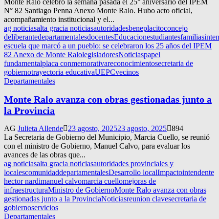
Monte Ralo celebró la semana pasada el 25° aniversario del IPEM
N° 82 Santiago Penna Anexo Monte Ralo. Hubo acto oficial,
acompañamiento institucional y el...
ag noticias
alta gracia noticias
autoridades
beneplacito
concejo
deliberante
departamentales
docentes
Educacion
estudiantes
familias
inte
escuela que marcó a un pueblo: se celebraron los 25 años del IPEM
82 Anexo de Monte Ralo
legisladores
Noticias
papel
fundamental
placa conmemorativa
reconocimiento
secretaria de
gobierno
trayectoria educativa
UEPC
vecinos
Departamentales
Monte Ralo avanza con obras gestionadas junto a
la Provincia
AG
Julieta Allende
23 agosto, 2025
23 agosto, 2025
894
La Secretaria de Gobierno del Municipio, Marcia Cuello, se reunió
con el ministro de Gobierno, Manuel Calvo, para evaluar los
avances de las obras que...
ag noticias
alta gracia noticias
autoridades provinciales y
locales
comunidad
departamentales
Desarrollo local
Impacto
intendente
hector nardi
manuel calvo
marcia cuello
mejoras de
infraestructura
Ministro de Gobierno
Monte Ralo avanza con obras
gestionadas junto a la Provincia
Noticias
reunion clave
secretaria de
gobierno
servicios
Departamentales