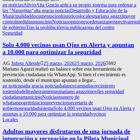
ag noticias
Alivio
Alta Gracia aplica su propio sistema para ordenar a
los "Naranjitas"
alta gracia noticias
Desarrollo y Educación de la
Municipalidad
documentacion
historicos
locales
mariano agazzi
mayor
control
medidas
municipio
Noticias
opiniones
ordenanza
perspectiva
regu
de gobierno
Tras la prohibición
via publica
zona del centro
Seguridad
Solo 4.000 vecinos usan Ojos en Alerta y apuntan
a 10.000 para optimizar la seguridad
AG
Julieta Allende
25 marzo, 2026
25 marzo, 2026
692
Mariano Agazzi realizó un balance sobre esta herramienta de
prevención ciudadana vía WhatsApp. Si bien el crecimiento es
sostenido, desde el municipio apuntan a llegar...
ag noticias
alta gracia noticias
balance
campaña
crecimiento
sostenido
delitos
herramientas
mariano agazzi
moviles seguridad
ciudadana
municipio
Noticias
numero de
whatsapp
oprimizacion
prevencion
secretaria de
gobierno
seguridad
sistema
Solo 4.000 vecinos usan Ojos en Alerta y
apuntan a 10.000 para optimizar la seguridad
vecinos
Locales
Adultos mayores disfrutaron de una jornada de
integración y recreación en la Pileta Municipal