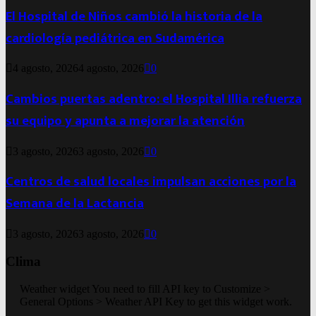
El Hospital de Niños cambió la historia de la
cardiología pediátrica en Sudamérica
4 agosto, 2026
4 agosto, 2026
0
Cambios puertas adentro: el Hospital Illia refuerza
su equipo y apunta a mejorar la atención
3 agosto, 2026
3 agosto, 2026
0
Centros de salud locales impulsan acciones por la
Semana de la Lactancia
3 agosto, 2026
3 agosto, 2026
0
Clima
Weather widget
You need to fill API key to Customize >
General Options > Weather API Key to get this widget work.