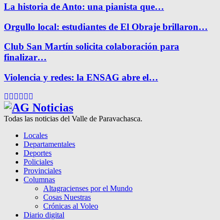
La historia de Anto: una pianista que…
Orgullo local: estudiantes de El Obraje brillaron…
Club San Martín solicita colaboración para
finalizar…
Violencia y redes: la ENSAG abre el…
Facebook
Twitter
Instagram
Pinterest
Google
Youtube
Todas las noticias del Valle de Paravachasca.
Locales
Departamentales
Deportes
Policiales
Provinciales
Columnas
Altagracienses por el Mundo
Cosas Nuestras
Crónicas al Voleo
Diario digital