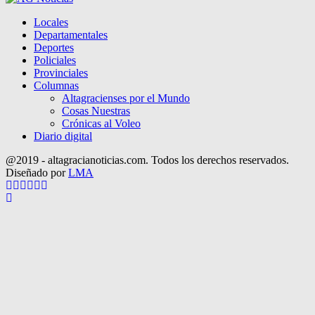
Locales
Departamentales
Deportes
Policiales
Provinciales
Columnas
Altagracienses por el Mundo
Cosas Nuestras
Crónicas al Voleo
Diario digital
@2019 - altagracianoticias.com. Todos los derechos reservados.
Diseñado por
LMA
Facebook
Twitter
Instagram
Pinterest
Google
Youtube