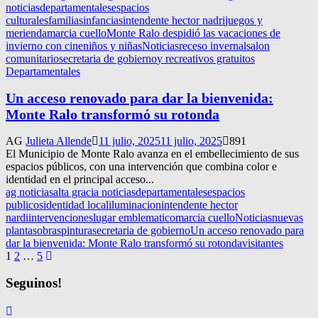
noticias
departamentales
espacios
culturales
familias
infancias
intendente hector nadri
juegos y
merienda
marcia cuello
Monte Ralo despidió las vacaciones de
invierno con cine
niños y niñas
Noticias
receso invernal
salon
comunitario
secretaria de gobierno
y recreativos gratuitos
Departamentales
Un acceso renovado para dar la bienvenida:
Monte Ralo transformó su rotonda
AG
Julieta Allende
11 julio, 2025
11 julio, 2025
891
El Municipio de Monte Ralo avanza en el embellecimiento de sus
espacios públicos, con una intervención que combina color e
identidad en el principal acceso...
ag noticias
alta gracia noticias
departamentales
espacios
publicos
identidad local
iluminacion
intendente hector
nardi
intervenciones
lugar emblematico
marcia cuello
Noticias
nuevas
plantas
obras
pintura
secretaria de gobierno
Un acceso renovado para
dar la bienvenida: Monte Ralo transformó su rotonda
visitantes
Navegación
1
2
…
5
de
Seguinos!
entradas