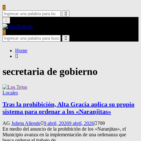
Search
for:
Search
Primary
Menu
Search
for:
Search
Home
secretaria de gobierno
Locales
Tras la prohibición, Alta Gracia aplica su propio
sistema para ordenar a los «Naranjitas»
AG
Julieta Allende
9 abril, 2026
9 abril, 2026
709
En medio del anuncio de la prohibición de los «Naranjitas», el
Municipio avanza en la implementación de una ordenanza que
busca ordenar el trabajo de...