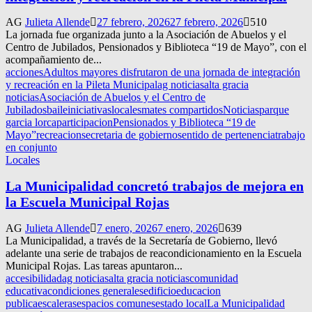
AG
Julieta Allende
27 febrero, 2026
27 febrero, 2026
510
La jornada fue organizada junto a la Asociación de Abuelos y el
Centro de Jubilados, Pensionados y Biblioteca “19 de Mayo”, con el
acompañamiento de...
acciones
Adultos mayores disfrutaron de una jornada de integración
y recreación en la Pileta Municipal
ag noticias
alta gracia
noticias
Asociación de Abuelos y el Centro de
Jubilados
baile
iniciativas
locales
mates compartidos
Noticias
parque
garcia lorca
participacion
Pensionados y Biblioteca “19 de
Mayo”
recreacion
secretaria de gobierno
sentido de pertenencia
trabajo
en conjunto
Locales
La Municipalidad concretó trabajos de mejora en
la Escuela Municipal Rojas
AG
Julieta Allende
7 enero, 2026
7 enero, 2026
639
La Municipalidad, a través de la Secretaría de Gobierno, llevó
adelante una serie de trabajos de reacondicionamiento en la Escuela
Municipal Rojas. Las tareas apuntaron...
accesibilidad
ag noticias
alta gracia noticias
comunidad
educativa
condiciones generales
edificio
educacion
publica
escaleras
espacios comunes
estado local
La Municipalidad