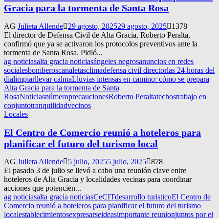
Gracia para la tormenta de Santa Rosa
AG
Julieta Allende
29 agosto, 2025
29 agosto, 2025
1378
El director de Defensa Civil de Alta Gracia, Roberto Peralta,
confirmó que ya se activaron los protocolos preventivos ante la
tormenta de Santa Rosa. Pidió...
ag noticias
alta gracia noticias
ángeles negros
anuncios en redes
sociales
bomberos
canaletas
clima
defensa civil director
las 24 horas del
dia
limpiar
llevar calma
Lluvias intensas en camino: cómo se prepara
Alta Gracia para la tormenta de Santa
Rosa
Noticias
número
precauciones
Roberto Peralta
techos
trabajo en
conjunto
tranquilidad
vecinos
Locales
El Centro de Comercio reunió a hoteleros para
planificar el futuro del turismo local
AG
Julieta Allende
5 julio, 2025
5 julio, 2025
878
El pasado 3 de julio se llevó a cabo una reunión clave entre
hoteleros de Alta Gracia y localidades vecinas para coordinar
acciones que potencien...
ag noticias
alta gracia noticias
CeCIT
desarrollo turistico
El Centro de
Comercio reunió a hoteleros para planificar el futuro del turismo
local
establecimientos
expresarse
ideas
importante reunion
juntos por el