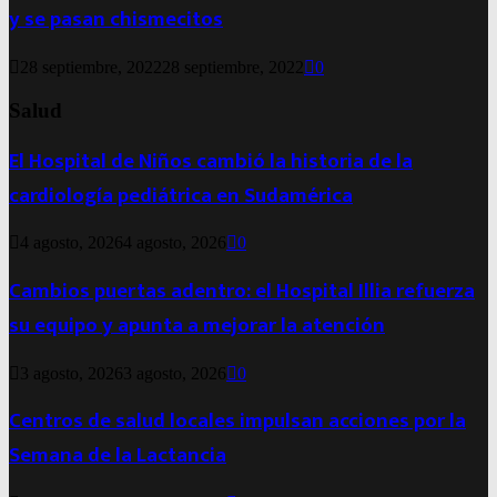
y se pasan chismecitos
28 septiembre, 2022
28 septiembre, 2022
0
Salud
El Hospital de Niños cambió la historia de la
cardiología pediátrica en Sudamérica
4 agosto, 2026
4 agosto, 2026
0
Cambios puertas adentro: el Hospital Illia refuerza
su equipo y apunta a mejorar la atención
3 agosto, 2026
3 agosto, 2026
0
Centros de salud locales impulsan acciones por la
Semana de la Lactancia