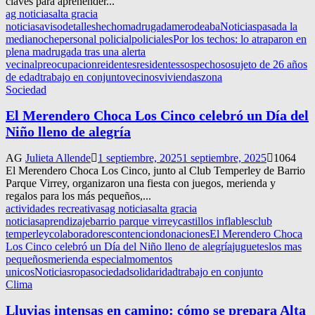
claves para aprehender...
ag noticias
alta gracia
noticias
aviso
detalles
hecho
madrugada
merodeaba
Noticias
pasada la
medianoche
personal policial
policiales
Por los techos: lo atraparon en
plena madrugada tras una alerta
vecinal
preocupacion
reidentes
residentes
sospechoso
sujeto de 26 años
de edad
trabajo en conjunto
vecinos
viviendas
zona
Sociedad
El Merendero Choca Los Cinco celebró un Día del
Niño lleno de alegría
AG
Julieta Allende
1 septiembre, 2025
1 septiembre, 2025
1064
El Merendero Choca Los Cinco, junto al Club Temperley de Barrio
Parque Virrey, organizaron una fiesta con juegos, merienda y
regalos para los más pequeños,...
actividades recreativas
ag noticias
alta gracia
noticias
aprendizaje
barrio parque virrey
castillos inflables
club
temperley
colaboradores
contencion
donaciones
El Merendero Choca
Los Cinco celebró un Día del Niño lleno de alegría
juguetes
los mas
pequeños
merienda especial
momentos
unicos
Noticias
ropa
sociedad
solidaridad
trabajo en conjunto
Clima
Lluvias intensas en camino: cómo se prepara Alta