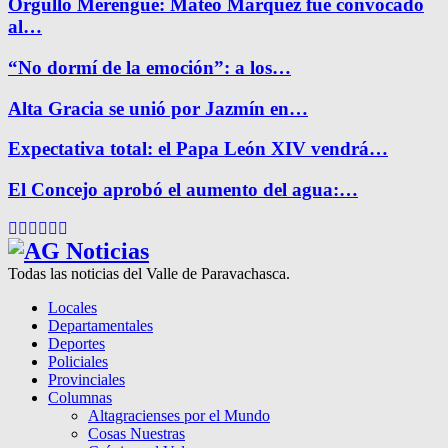
Orgullo Merengue: Mateo Márquez fue convocado
al…
“No dormí de la emoción”: a los…
Alta Gracia se unió por Jazmín en…
Expectativa total: el Papa León XIV vendrá…
El Concejo aprobó el aumento del agua:…
Facebook
Twitter
Instagram
Pinterest
Google
Youtube
Todas las noticias del Valle de Paravachasca.
Locales
Departamentales
Deportes
Policiales
Provinciales
Columnas
Altagracienses por el Mundo
Cosas Nuestras