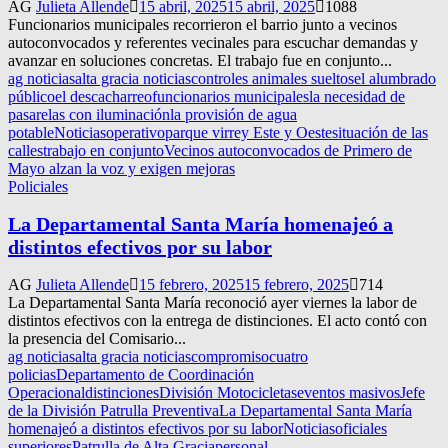
AG
Julieta Allende
15 abril, 2025
15 abril, 2025
1088
Funcionarios municipales recorrieron el barrio junto a vecinos
autoconvocados y referentes vecinales para escuchar demandas y
avanzar en soluciones concretas. El trabajo fue en conjunto...
ag noticias
alta gracia noticias
controles animales sueltos
el alumbrado
público
el descacharreo
funcionarios municipales
la necesidad de
pasarelas con iluminación
la provisión de agua
potable
Noticias
operativo
parque virrey Este y Oeste
situación de las
calles
trabajo en conjunto
Vecinos autoconvocados de Primero de
Mayo alzan la voz y exigen mejoras
Policiales
La Departamental Santa María homenajeó a
distintos efectivos por su labor
AG
Julieta Allende
15 febrero, 2025
15 febrero, 2025
714
La Departamental Santa María reconoció ayer viernes la labor de
distintos efectivos con la entrega de distinciones. El acto contó con
la presencia del Comisario...
ag noticias
alta gracia noticias
compromiso
cuatro
policias
Departamento de Coordinación
Operacional
distinciones
División Motocicletas
eventos masivos
Jefe
de la División Patrulla Preventiva
La Departamental Santa María
homenajeó a distintos efectivos por su labor
Noticias
oficiales
superiores
Patrulla de Alta Gracia
personal