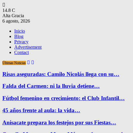
14.8
C
Alta Gracia
6 agosto, 2026
Inicio
Blog
Privacy
Advertisement
Contact
Últimas Noticias
Risas aseguradas: Camilo Nicolás llega con su…
Falda del Carmen: ni la lluvia detiene…
Fútbol femenino en crecimiento: el Club Infantil…
45 años frente al aula: la vida…
Anisacate prepara los festejos por sus Fiestas…