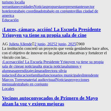
turismo local
la
serranita
necesidades
Noticias
propuestas
representantes
sector
hotelero
trabajo coordinado
trabajo en conjunto
villas ciudad de
america
Educación
¡Luces, cámara, acción! La Escuela Presidente
Yrigoyen ya tiene su propia sala de cine
AG
Julieta Allende
2 junio, 2025
2 junio, 2025
969
La institución concretó un proyecto que venía gestándose hace años,
con el objetivo de innovar en las prácticas educativas y fortalecer el
vínculo con las...
¡Luces
acción! La Escuela Presidente Yrigoyen ya tiene su propia
sala de cine
ag noticias
alta gracia noticias
alumnos y
alumnas
aprendizaje
cámara
directora silvia
palacios
Educacion
familias
funcionarios municipales
Intendente
Marcos Torres
material audiovisual
Noticias
proyecciones
mensuales
trabajo en conjunto
Locales
Vecinos autoconvocados de Primero de Mayo
alzan la voz y exigen mejoras