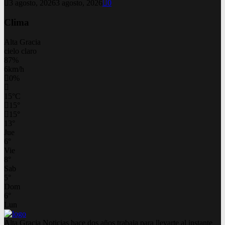
3 agosto, 2026
3 agosto, 2026
0
Clima
Alta Gracia
cielo claro
87%
6km/h
0%
15
°
C
15
°
15
°
13
°
Jue
6
°
Vie
8
°
Sab
5
°
Dom
6
°
Lun
Alta Gracia Noticias hace dos años trabaja para llevarte al instante