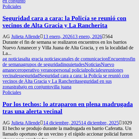
en conjunto
Policiales
Seguridad cara a cara: la Policía se reunió con
vecinos de Alta Gracia y La Rancherita
AG
Julieta Allende
13 enero, 2026
13 enero, 2026
564
Durante el fin de semana se realizaron encuentros en los barrios
Nuevo Amanecer y Villa Juana de Alta Gracia, y en la localidad de
La...
ag noticias
alta gracia noticias
canales de comunicacion
Encuentros
fin
de semana
grupos de seguridad
inquietudes
Noticias
Nuevo
amanecer
operativo verano
personal policial
policiales
reuniones
vecinales
seguridad
Seguridad cara a cara: la Policía se reunió con
vecinos de Alta Gracia y La Rancherita
seguridad en sus
zonas
trabajo en conjunto
villa juana
Policiales
Por los techos: lo atraparon en plena madrugada
tras una alerta vecinal
AG
Julieta Allende
14 diciembre, 2025
14 diciembre, 2025
1029
El hecho se produjo durante la madrugada en barrio Caferatta. Un
llamado oportuno de un vecino y el rápido accionar policial fueron