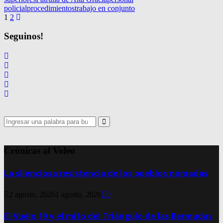
policial
procedimientos
trabajo en conjunto
Navegación
1
2
de
Seguinos!
entradas
Search
for:
Search
Crónicas al Voleo
La silenciosa resistencia de los pueblos nómadas
2 agosto, 2026
1 agosto, 2026
0
El Vuelo 19 y el mito del Triángulo de las Bermudas