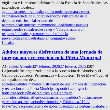
vigilancia y la reciente habilitación de la Escuela de Suboficiales, las
autoridades locales...
ag noticias
agustin saieg
alta gracia noticias
camaras
centros
vecinales
escuela de suboficiales
hector villagra
jefe de la
departamental
Justicia
Lectores de
patentes
locales
microclima
municipalidad
Noticias
nuevos
regursos
redes sociales
roles
Saieg y Villagra: aclararon
responsabilidades y remarcaron el rol de la
prevención
seguridad
trabajo en conjunto
vecinos
Locales
Adultos mayores disfrutaron de una jornada de
integración y recreación en la Pileta Municipal
AG
Julieta Allende
27 febrero, 2026
27 febrero, 2026
507
La jornada fue organizada junto a la Asociación de Abuelos y el
Centro de Jubilados, Pensionados y Biblioteca “19 de Mayo”, con el
acompañamiento de...
acciones
Adultos mayores disfrutaron de una jornada de integración
y recreación en la Pileta Municipal
ag noticias
alta gracia
noticias
Asociación de Abuelos y el Centro de
Jubilados
baile
iniciativas
locales
mates compartidos
Noticias
parque
garcia lorca
participacion
Pensionados y Biblioteca “19 de
Mayo”
recreacion
secretaria de gobierno
sentido de pertenencia
trabajo