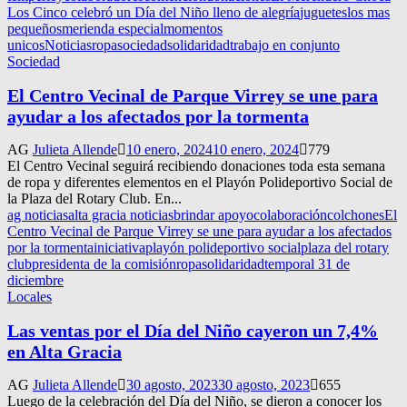
Los Cinco celebró un Día del Niño lleno de alegría
juguetes
los mas
pequeños
merienda especial
momentos
unicos
Noticias
ropa
sociedad
solidaridad
trabajo en conjunto
Sociedad
El Centro Vecinal de Parque Virrey se une para
ayudar a los afectados por la tormenta
AG
Julieta Allende
10 enero, 2024
10 enero, 2024
779
El Centro Vecinal seguirá recibiendo donaciones toda esta semana
de ropa y diferentes elementos en el Playón Polideportivo Social de
la Plaza del Rotary Club. En...
ag noticias
alta gracia noticias
brindar apoyo
colaboración
colchones
El
Centro Vecinal de Parque Virrey se une para ayudar a los afectados
por la tormenta
iniciativa
playón polideportivo social
plaza del rotary
club
presidenta de la comisión
ropa
solidaridad
temporal 31 de
diciembre
Locales
Las ventas por el Día del Niño cayeron un 7,4%
en Alta Gracia
AG
Julieta Allende
30 agosto, 2023
30 agosto, 2023
655
Luego de la celebración del Día del Niño, se dieron a conocer los