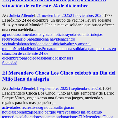
situación de calle este 24 de diciembre
AG
Julieta Allende
21 noviembre, 2025
21 noviembre, 2025
777
El próximo 24 de diciembre, un grupo de vecinos llevará adelante
“Luz y Amor al Mundo”. Una iniciativa solidaria que busca ofrecer
una cena navideña...
ag noticias
alimentos
alta gracia noticias
ayuda voluntaria
bajos
recursos
barrio Sabattini
cena navideña
centro
vecinal
colaboracion
donaciones
iniciativa
luz y amor al
mundo
Navidad
Noticias
Preparan una cena solidaria para personas en
situación de calle este 24 de
diciembre
ropa
sociedad
solidaridad
sponsors
Sociedad
El Merendero Choca Los Cinco celebró un Día del
Niño lleno de alegría
AG
Julieta Allende
1 septiembre, 2025
1 septiembre, 2025
1064
El Merendero Choca Los Cinco, junto al Club Temperley de Barrio
Parque Virrey, organizaron una fiesta con juegos, merienda y
regalos para los más pequeños,...
actividades recreativas
ag noticias
alta gracia
noticias
aprendizaje
barrio parque virrey
castillos inflables
club
temperley
colaboradores
contencion
donaciones
El Merendero Choca