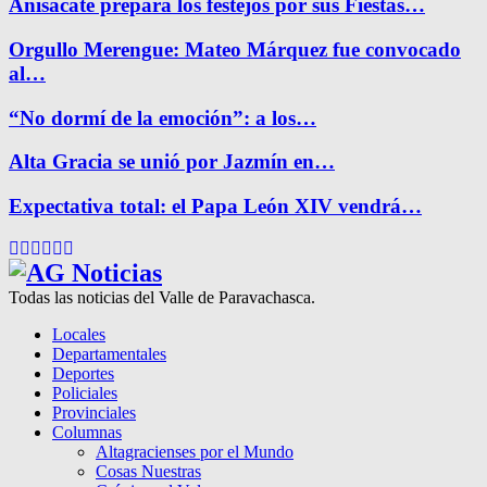
Anisacate prepara los festejos por sus Fiestas…
Orgullo Merengue: Mateo Márquez fue convocado
al…
“No dormí de la emoción”: a los…
Alta Gracia se unió por Jazmín en…
Expectativa total: el Papa León XIV vendrá…
Facebook
Twitter
Instagram
Pinterest
Google
Youtube
Todas las noticias del Valle de Paravachasca.
Locales
Departamentales
Deportes
Policiales
Provinciales
Columnas
Altagracienses por el Mundo
Cosas Nuestras