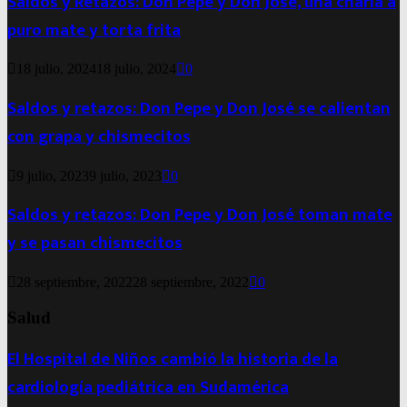
Saldos y Retazos: Don Pepe y Don José, una charla a
puro mate y torta frita
18 julio, 2024
18 julio, 2024
0
Saldos y retazos: Don Pepe y Don José se calientan
con grapa y chismecitos
9 julio, 2023
9 julio, 2023
0
Saldos y retazos: Don Pepe y Don José toman mate
y se pasan chismecitos
28 septiembre, 2022
28 septiembre, 2022
0
Salud
El Hospital de Niños cambió la historia de la
cardiología pediátrica en Sudamérica