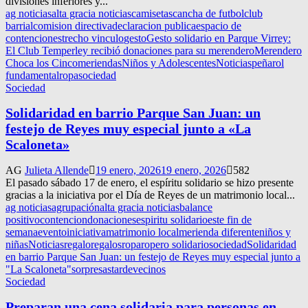
divisiones inferiores y...
ag noticias
alta gracia noticias
camisetas
cancha de futbol
club
barrial
comision directiva
declaracion publica
espacio de
contencion
estrecho vinculo
gesto
Gesto solidario en Parque Virrey:
El Club Temperley recibió donaciones para su merendero
Merendero
Choca los Cinco
meriendas
Niños y Adolescentes
Noticias
peña
rol
fundamental
ropa
sociedad
Sociedad
Solidaridad en barrio Parque San Juan: un
festejo de Reyes muy especial junto a «La
Scaloneta»
AG
Julieta Allende
19 enero, 2026
19 enero, 2026
582
El pasado sábado 17 de enero, el espíritu solidario se hizo presente
gracias a la iniciativa por el Día de Reyes de un matrimonio local...
ag noticias
agrupación
alta gracia noticias
balance
positivo
contencion
donaciones
espiritu solidario
este fin de
semana
evento
iniciativa
matrimonio local
merienda diferente
niños y
niñas
Noticias
regalo
regalos
ropa
ropero solidario
sociedad
Solidaridad
en barrio Parque San Juan: un festejo de Reyes muy especial junto a
"La Scaloneta"
sorpresas
tarde
vecinos
Sociedad
Preparan una cena solidaria para personas en