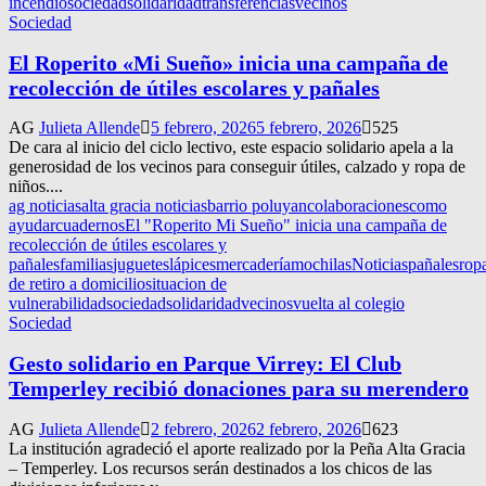
incendio
sociedad
solidaridad
transferencias
vecinos
Sociedad
El Roperito «Mi Sueño» inicia una campaña de
recolección de útiles escolares y pañales
AG
Julieta Allende
5 febrero, 2026
5 febrero, 2026
525
De cara al inicio del ciclo lectivo, este espacio solidario apela a la
generosidad de los vecinos para conseguir útiles, calzado y ropa de
niños....
ag noticias
alta gracia noticias
barrio poluyan
colaboraciones
como
ayudar
cuadernos
El "Roperito Mi Sueño" inicia una campaña de
recolección de útiles escolares y
pañales
familias
juguetes
lápices
mercadería
mochilas
Noticias
pañales
rop
de retiro a domicilio
situacion de
vulnerabilidad
sociedad
solidaridad
vecinos
vuelta al colegio
Sociedad
Gesto solidario en Parque Virrey: El Club
Temperley recibió donaciones para su merendero
AG
Julieta Allende
2 febrero, 2026
2 febrero, 2026
623
La institución agradeció el aporte realizado por la Peña Alta Gracia
– Temperley. Los recursos serán destinados a los chicos de las