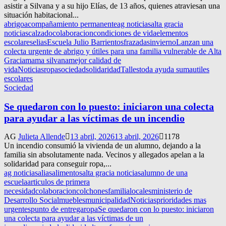
asistir a Silvana y a su hijo Elías, de 13 años, quienes atraviesan una
situación habitacional...
abrigo
acompañamiento permanente
ag noticias
alta gracia
noticias
calzado
colaboracion
condiciones de vida
elementos
escolares
elias
Escuela Julio Barrientos
frazadas
invierno
Lanzan una
colecta urgente de abrigo y útiles para una familia vulnerable de Alta
Gracia
mama silvana
mejor calidad de
vida
Noticias
ropa
sociedad
solidaridad
Talles
toda ayuda suma
utiles
escolares
Sociedad
Se quedaron con lo puesto: iniciaron una colecta
para ayudar a las víctimas de un incendio
AG
Julieta Allende
13 abril, 2026
13 abril, 2026
1178
Un incendio consumió la vivienda de un alumno, dejando a la
familia sin absolutamente nada. Vecinos y allegados apelan a la
solidaridad para conseguir ropa,...
ag noticias
alias
alimentos
alta gracia noticias
alumno de una
escuela
articulos de primera
necesidad
colaboracion
colchones
familia
locales
ministerio de
Desarrollo Social
muebles
municipalidad
Noticias
prioridades mas
urgentes
punto de entrega
ropa
Se quedaron con lo puesto: iniciaron
una colecta para ayudar a las víctimas de un