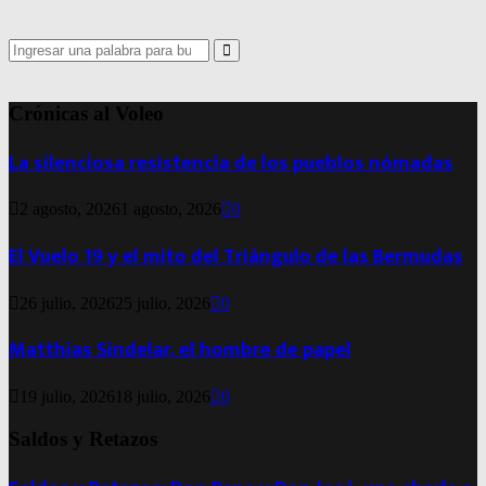
Search
for:
Search
Crónicas al Voleo
La silenciosa resistencia de los pueblos nómadas
2 agosto, 2026
1 agosto, 2026
0
El Vuelo 19 y el mito del Triángulo de las Bermudas
26 julio, 2026
25 julio, 2026
0
Matthias Sindelar, el hombre de papel
19 julio, 2026
18 julio, 2026
0
Saldos y Retazos