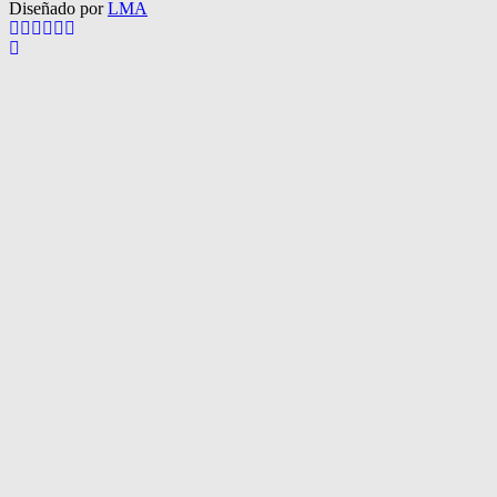
Diseñado por
LMA
Facebook
Twitter
Instagram
Pinterest
Google
Youtube