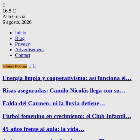
16.8
C
Alta Gracia
6 agosto, 2026
Inicio
Blog
Privacy
Advertisement
Contact
Últimas Noticias
Energía limpia y cooperativismo: así funciona el…
Risas aseguradas: Camilo Nicolás llega con su…
Falda del Carmen: ni la lluvia detiene…
Fútbol femenino en crecimiento: el Club Infantil…
45 años frente al aula: la vida…