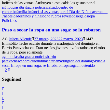
índices de las ventas. Atribuyen a esta caída los gastos por el...
ag noticias
alta gracia noticias
calzado
centro de
comercio
familias
infancias
Las ventas por el Día del Niño cayeron un
7
necesidades
niños y niñas
ocho rubros revelados
regalos
ropa
Policiales
Puso a secar la ropa en una soga: se la robaron
AG
Julieta Allende
27 marzo, 2023
27 marzo, 2023
1447
El insólito hecho ocurrió durante la madrugada del domingo en
Barrio Paravachasca. Eran tres los jóvenes involucrados en el robo
de la ropa, pero solamente...
ag noticias
alta gracia noticias
barrio
paravachasca
domicilio
indumentaria
madrugada del domingo
Puso a
secar la ropa en una soga: se la robaron
ropa
soga
un detenido
Navegación
1
2
de
Seguinos!
entradas