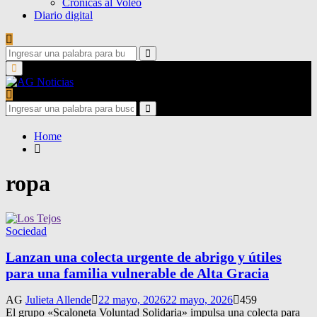
Crónicas al Voleo
Diario digital
Search
for:
Search
Primary
Menu
Search
for:
Search
Home
ropa
Sociedad
Lanzan una colecta urgente de abrigo y útiles
para una familia vulnerable de Alta Gracia
AG
Julieta Allende
22 mayo, 2026
22 mayo, 2026
459
El grupo «Scaloneta Voluntad Solidaria» impulsa una colecta para