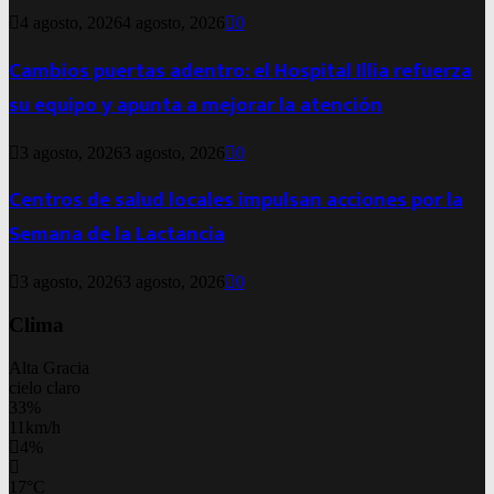
4 agosto, 2026
4 agosto, 2026
0
Cambios puertas adentro: el Hospital Illia refuerza
su equipo y apunta a mejorar la atención
3 agosto, 2026
3 agosto, 2026
0
Centros de salud locales impulsan acciones por la
Semana de la Lactancia
3 agosto, 2026
3 agosto, 2026
0
Clima
Alta Gracia
cielo claro
33%
11km/h
4%
17
°
C