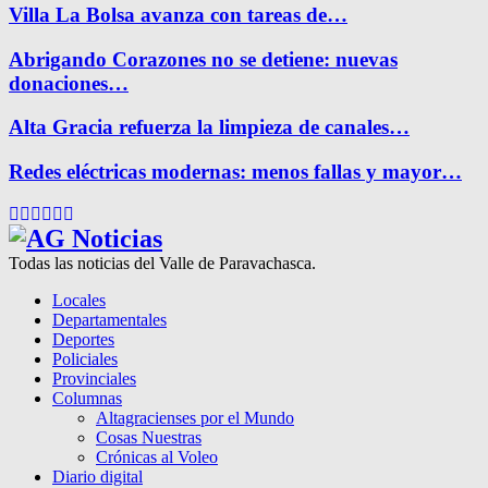
Villa La Bolsa avanza con tareas de…
Abrigando Corazones no se detiene: nuevas
donaciones…
Alta Gracia refuerza la limpieza de canales…
Redes eléctricas modernas: menos fallas y mayor…
Facebook
Twitter
Instagram
Pinterest
Google
Youtube
Todas las noticias del Valle de Paravachasca.
Locales
Departamentales
Deportes
Policiales
Provinciales
Columnas
Altagracienses por el Mundo
Cosas Nuestras
Crónicas al Voleo
Diario digital