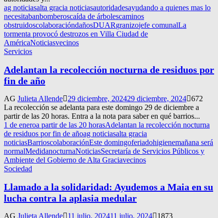
ag noticias
alta gracia noticias
autoridades
ayudando a quienes mas lo
necesitaban
bomberos
caída de árboles
caminos
obstruidos
colaboración
daños
DUAR
granizo
jefe comunal
La
tormenta provocó destrozos en Villa Ciudad de
América
Noticias
vecinos
Servicios
Adelantan la recolección nocturna de residuos por
fin de año
AG
Julieta Allende
29 diciembre, 2024
29 diciembre, 2024
672
La recolección se adelanta para este domingo 29 de diciembre a
partir de las 20 horas. Entra a la nota para saber en qué barrios...
1 de enero
a partir de las 20 horas
Adelantan la recolección nocturna
de residuos por fin de año
ag noticias
alta gracia
noticias
Barrios
colaboración
Este domingo
feriado
higiene
mañana será
normal
Medida
nocturna
Noticias
Secretaría de Servicios Públicos y
Ambiente del Gobierno de Alta Gracia
vecinos
Sociedad
Llamado a la solidaridad: Ayudemos a Maia en su
lucha contra la aplasia medular
AG
Julieta Allende
11 julio, 2024
11 julio, 2024
1873