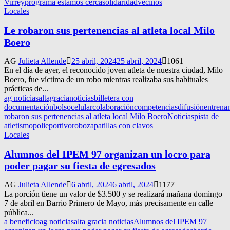
Virrey
programa estamos cerca
solidaridad
vecinos
Locales
Le robaron sus pertenencias al atleta local Milo
Boero
AG
Julieta Allende
25 abril, 2024
25 abril, 2024
1061
En el día de ayer, el reconocido joven atleta de nuestra ciudad, Milo
Boero, fue víctima de un robo mientras realizaba sus habituales
prácticas de...
ag noticias
altagracianoticias
billetera con
documentación
bolso
celular
colaboración
competencias
difusión
entrena
robaron sus pertenencias al atleta local Milo Boero
Noticias
pista de
atletismo
polieportivo
robo
zapatillas con clavos
Locales
Alumnos del IPEM 97 organizan un locro para
poder pagar su fiesta de egresados
AG
Julieta Allende
6 abril, 2024
6 abril, 2024
1177
La porción tiene un valor de $3.500 y se realizará mañana domingo
7 de abril en Barrio Primero de Mayo, más precisamente en calle
pública...
a beneficio
ag noticias
alta gracia noticias
Alumnos del IPEM 97