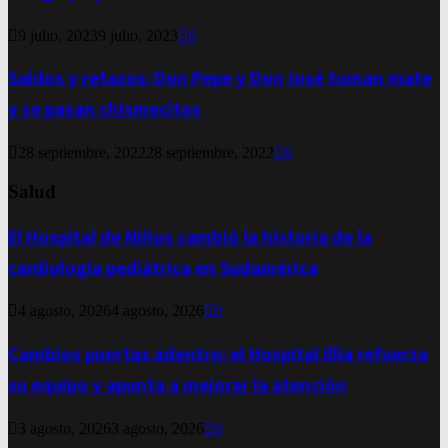
9 julio, 2023
9 julio, 2023
0
Saldos y retazos: Don Pepe y Don José toman mate
y se pasan chismecitos
28 septiembre, 2022
28 septiembre, 2022
0
Salud
El Hospital de Niños cambió la historia de la
cardiología pediátrica en Sudamérica
4 agosto, 2026
4 agosto, 2026
0
Cambios puertas adentro: el Hospital Illia refuerza
su equipo y apunta a mejorar la atención
3 agosto, 2026
3 agosto, 2026
0