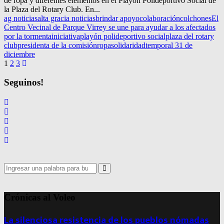
de ropa y diferentes elementos en el Playón Polideportivo Social de
la Plaza del Rotary Club. En...
ag noticias
alta gracia noticias
brindar apoyo
colaboración
colchones
El
Centro Vecinal de Parque Virrey se une para ayudar a los afectados
por la tormenta
iniciativa
playón polideportivo social
plaza del rotary
club
presidenta de la comisión
ropa
solidaridad
temporal 31 de
diciembre
Navegación
1
2
3
de
Seguinos!
entradas
Search
for:
Search
Crónicas al Voleo
La silenciosa resistencia de los pueblos nómadas