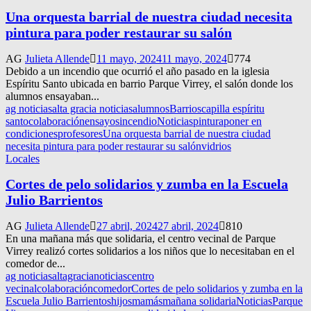
Una orquesta barrial de nuestra ciudad necesita
pintura para poder restaurar su salón
AG
Julieta Allende
11 mayo, 2024
11 mayo, 2024
774
Debido a un incendio que ocurrió el año pasado en la iglesia
Espíritu Santo ubicada en barrio Parque Virrey, el salón donde los
alumnos ensayaban...
ag noticias
alta gracia noticias
alumnos
Barrios
capilla espíritu
santo
colaboración
ensayos
incendio
Noticias
pintura
poner en
condiciones
profesores
Una orquesta barrial de nuestra ciudad
necesita pintura para poder restaurar su salón
vidrios
Locales
Cortes de pelo solidarios y zumba en la Escuela
Julio Barrientos
AG
Julieta Allende
27 abril, 2024
27 abril, 2024
810
En una mañana más que solidaria, el centro vecinal de Parque
Virrey realizó cortes solidarios a los niños que lo necesitaban en el
comedor de...
ag noticias
altagracianoticias
centro
vecinal
colaboración
comedor
Cortes de pelo solidarios y zumba en la
Escuela Julio Barrientos
hijos
mamás
mañana solidaria
Noticias
Parque