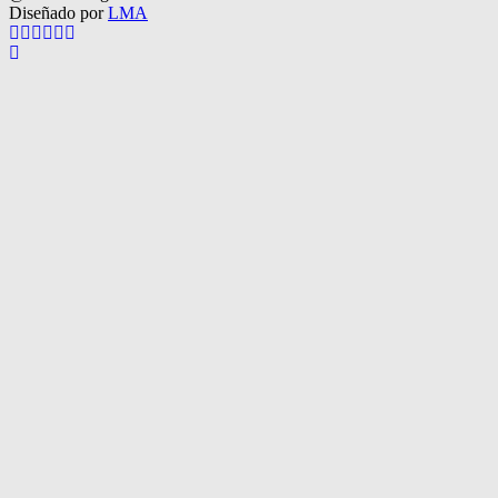
Diseñado por
LMA
Facebook
Twitter
Instagram
Pinterest
Google
Youtube