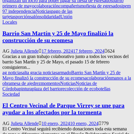
organizan un locro para poder pagar su fiesta de egresados
barrio
primero de mayo
colaboración
compañerismo
fiesta de egresados
ipem
97 independencia
Noticias
pago de las
tarjetas
porción
salón
solidaridad
Unión
Locales
Barrio San Martín y 25 de Mayo finalizó la
construcción de su ecomesa
AG
Julieta Allende
17 febrero, 2024
17 febrero, 2024
624
Gracias a un gran trabajo colaborativo junto a todos los vecinos del
barrio San Martín y 25 de Mayo, el pasado 15 de febrero
consiguieron...
ag noticias
alta gracia noticias
armado
Barrio San Martín y 25 de
Mayo finalizó la construcción de su ecomesa
colaboración
manos a la
obra
mesa de ajedrez
momentos
Noticias
Noticias de
Córdoba
pintura
plaza del barrio
recolección de ecobotellas
Sociedad
El Centro Vecinal de Parque Virrey se une para
ayudar a los afectados por la tormenta
AG
Julieta Allende
10 enero, 2024
10 enero, 2024
779
El Centro Vecinal seguirá recibiendo donaciones toda esta semana