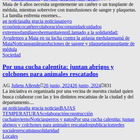
Maia de 6 años necesita urgentemente un catéter o un trasplante de
médula, mientras sobrevive con transfusiones de sangre y plaquetas.
La familia enfrenta enormes...
ag noticias
alta gracia noticias
apoyo
económico
catéter
colaboración
comunidad
cuidados
extremos
familiares
hermanita
jenni
Llamado a la solidaridad:
Ayudemos a Maia en su lucha contra la aplasia medular
mamá de
Maia
Noticias
papá
transfuciones de sangre y plaquetas
transplante de
médula
Sociedad
Por una cucha calentita: juntan abrigos y
colchones para animales rescatados
AG
Julieta Allende
26 junio, 2024
26 junio, 2024
831
La iniciativa es organizada por una vecina de nuestra ciudad quien
busca colaborar con las y los distintos rescatistas de la ciudad y del
departamento....
ag noticias
alta gracia noticias
BAJAS
TEMPERATURAS
colaboración
construcción
cucha
invierno
Noticias
perros y gatos
Por una cucha calentita: juntan
abrigos y colchones para animales rescatados
publicacion
redes
sociales
rescatistas
solidaridad
Locales