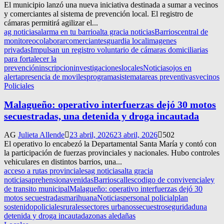
El municipio lanzó una nueva iniciativa destinada a sumar a vecinos
y comerciantes al sistema de prevención local. El registro de
cámaras permitirá agilizar el...
ag noticias
alarma en tu barrio
alta gracia noticias
Barrios
central de
monitoreo
colaborar
comerciantes
guardia local
imagenes
privadas
Impulsan un registro voluntario de cámaras domiciliarias
para fortalecer la
prevención
inscripcion
investigaciones
locales
Noticias
ojos en
alerta
presencia de moviles
programa
sistema
tareas preventivas
vecinos
Policiales
Malagueño: operativo interfuerzas dejó 30 motos
secuestradas, una detenida y droga incautada
AG
Julieta Allende
23 abril, 2026
23 abril, 2026
502
El operativo lo encabezó la Departamental Santa María y contó con
la participación de fuerzas provinciales y nacionales. Hubo controles
vehiculares en distintos barrios, una...
acceso a rutas provinciales
ag noticias
alta gracia
noticias
aprehension
avenidas
Barrios
calles
codigo de convivencia
ley
de transito municipal
Malagueño: operativo interfuerzas dejó 30
motos secuestradas
marihuana
Noticias
personal policial
plan
sostenido
policiales
rurales
sectores urbanos
secuestro
seguridad
una
detenida y droga incautada
zonas aledañas