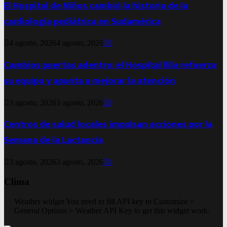
El Hospital de Niños cambió la historia de la
cardiología pediátrica en Sudamérica
4 agosto, 2026
4 agosto, 2026
0
Cambios puertas adentro: el Hospital Illia refuerza
su equipo y apunta a mejorar la atención
3 agosto, 2026
3 agosto, 2026
0
Centros de salud locales impulsan acciones por la
Semana de la Lactancia
3 agosto, 2026
3 agosto, 2026
0
Clima
Weather widget
You need to fill API key to Customize >
General Options > Weather API Key to get this widget work.