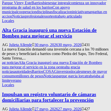
Parque Virrey Este
Barrios
bienestar integral
comienza un innovador
programa de salud en los barrios
Con apoyo
municipal
cooperacion
disciplinas
fiscalizacion
iniciativa
margaritas en
accion
Noticias
profesionales
sorteo
trabajo articulado
Locales
Alta Gracia inauguró una nueva Estación de
Bombeo para mejorar el servicio
AG
Julieta Allende
30 mayo, 2026
30 mayo, 2026
431
La nueva Estación demandó una inversión cercana a los 70 millones
de pesos y beneficiará a barrios como Piedra del Sapo, Tiro Federal,
Santa Teresa,...
ag noticias
Alta Gracia inauguró una nueva Estación de Bombeo
para mejorar el servicio en la zona oeste
alta gracia
noticias
autoridades
Barrios
COSAG
inversion
locales
meses de mayor
consumo
millones de pesos
Noticias
parque garcia lorca
trabajaba al
limite
verano
Locales
Impulsan un registro voluntario de cámaras
domiciliarias para fortalecer la prevención
AG
Julieta Allende
27 mayo, 2026
27 mayo, 2026
427