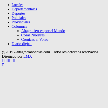
Locales
Departamentales
Deportes
Policiales
Provinciales
Columnas
Altagracienses por el Mundo
Cosas Nuestras
Crónicas al Voleo
Diario digital
@2019 - altagracianoticias.com. Todos los derechos reservados.
Diseñado por
LMA
Facebook
Twitter
Instagram
Pinterest
Google
Youtube