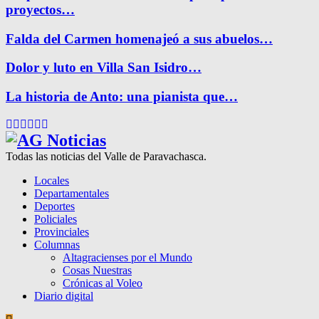
proyectos…
Falda del Carmen homenajeó a sus abuelos…
Dolor y luto en Villa San Isidro…
La historia de Anto: una pianista que…
Facebook
Twitter
Instagram
Pinterest
Google
Youtube
Todas las noticias del Valle de Paravachasca.
Locales
Departamentales
Deportes
Policiales
Provinciales
Columnas
Altagracienses por el Mundo
Cosas Nuestras
Crónicas al Voleo
Diario digital