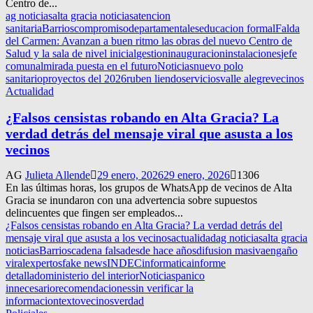
Centro de...
ag noticias
alta gracia noticias
atencion
sanitaria
Barrios
compromiso
departamentales
educacion formal
Falda
del Carmen: Avanzan a buen ritmo las obras del nuevo Centro de
Salud y la sala de nivel inicial
gestion
inauguracion
instalaciones
jefe
comunal
mirada puesta en el futuro
Noticias
nuevo polo
sanitario
proyectos del 2026
ruben liendo
servicios
valle alegre
vecinos
Actualidad
¿Falsos censistas robando en Alta Gracia? La
verdad detrás del mensaje viral que asusta a los
vecinos
AG
Julieta Allende
29 enero, 2026
29 enero, 2026
1306
En las últimas horas, los grupos de WhatsApp de vecinos de Alta
Gracia se inundaron con una advertencia sobre supuestos
delincuentes que fingen ser empleados...
¿Falsos censistas robando en Alta Gracia? La verdad detrás del
mensaje viral que asusta a los vecinos
actualidad
ag noticias
alta gracia
noticias
Barrios
cadena falsa
desde hace años
difusion masiva
engaño
viral
expertos
fake news
INDEC
informatica
informe
detallado
ministerio del interior
Noticias
panico
innecesario
recomendaciones
sin verificar la
informacion
texto
vecinos
verdad