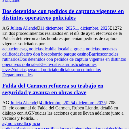
Policiales
Dos detenidos con pedidos de captura vigentes en
distintos operativos policiales
AG
Julieta Allende
11 diciembre, 2025
11 diciembre, 2025
1272
En dos procedimientos realizados en el día de ayer, efectivos de la
Policía detuvieron a dos hombres que tenían pedidos de captura
vigentes solicitados por...
actuaciones
ag noticias
alcaldia local
alta gracia noticias
amenazas
calificadas
bariro don bosco
barrio parque casino
Barrios
controles
rutinarios
Dos detenidos con pedidos de captura vigentes en distintos
operativos policiales
Efectivos
fiscalia
Justicia
lesiones
leves
Noticias
personal policial
policiales
procedimientos
Departamentales
Falda del Carmen refuerza su trabajo en
seguridad y avanza en obras clave
AG
Julieta Allende
4 diciembre, 2025
4 diciembre, 2025
708
El jefe comunal de Falda del Carmen, Rubén Liendo, detalló en
diálogo con AGNoticias las acciones que se llevan adelante junto a
vecinos y Policía,...
ag noticias
alta gracia
noticias
Barrios
camaras
certificados
crecimiento
departamentales
Educac