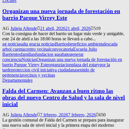
Locales
Organizan una nueva jornada de forestación en
barrio Parque Virrey Este
AG
Julieta Allende
21 abril, 2026
21 abril, 2026
519
Con la consigna de hacer del barrio un lugar más verde y amigable,
este 24 de abril a las 18:00 horas se llevará a cabo...
ag noticias
alta gracia noticias
Barrios
beneficios ambientales
cada
arbol cuenta
centro vecinal
convocatoria
Escuela Julio
Barrientos
familias
fundacion garabato
generar
conciencia
Noticias
Organizan una nueva jornada de forestación en
barrio Parque Virrey Este
organziacion
plaza del rotary
por la
tarde
proteccion civil iniciativa ciudadana
sentido de
pertenencia
vecinos y vecinas
Departamentales
Falda del Carmen: Avanzan a buen ritmo las
obras del nuevo Centro de Salud y la sala de nivel
inicial
AG
Julieta Allende
7 febrero, 2026
7 febrero, 2026
650
La gestión comunal de Falda del Carmen se prepara para inaugurar
una nueva sala de nivel inicial y la primera etapa del moderno