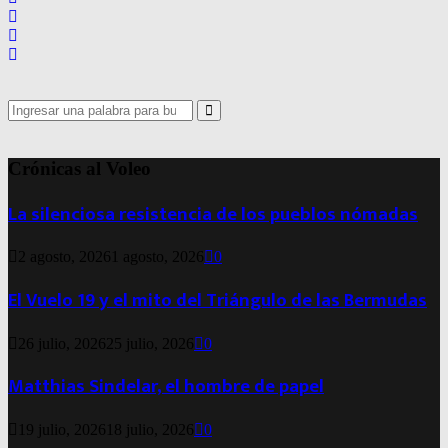
Search
for:
Search
Crónicas al Voleo
La silenciosa resistencia de los pueblos nómadas
2 agosto, 2026
1 agosto, 2026
0
El Vuelo 19 y el mito del Triángulo de las Bermudas
26 julio, 2026
25 julio, 2026
0
Matthias Sindelar, el hombre de papel
19 julio, 2026
18 julio, 2026
0