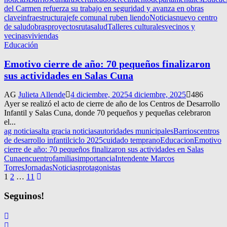
del Carmen refuerza su trabajo en seguridad y avanza en obras
clave
infraestructura
jefe comunal ruben liendo
Noticias
nuevo centro
de salud
obras
proyectos
ruta
salud
Talleres culturales
vecinos y
vecinas
viviendas
Educación
Emotivo cierre de año: 70 pequeños finalizaron
sus actividades en Salas Cuna
AG
Julieta Allende
4 diciembre, 2025
4 diciembre, 2025
486
Ayer se realizó el acto de cierre de año de los Centros de Desarrollo
Infantil y Salas Cuna, donde 70 pequeños y pequeñas celebraron
el...
ag noticias
alta gracia noticias
autoridades municipales
Barrios
centros
de desarrollo infantil
ciclo 2025
cuidado temprano
Educacion
Emotivo
cierre de año: 70 pequeños finalizaron sus actividades en Salas
Cuna
encuentro
familias
importancia
Intendente Marcos
Torres
Jornadas
Noticias
protagonistas
Navegación
1
2
…
11
de
Seguinos!
entradas