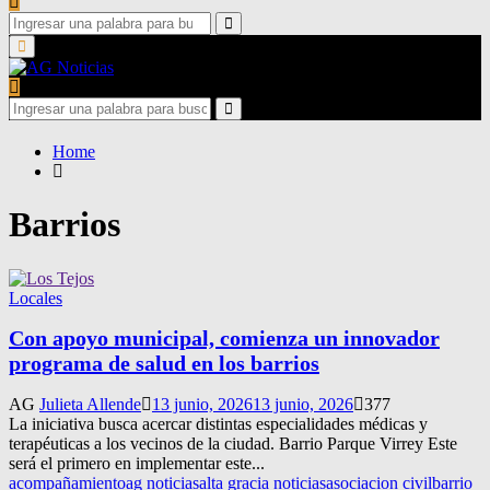
Search
for:
Search
Primary
Menu
Search
for:
Search
Home
Barrios
Locales
Con apoyo municipal, comienza un innovador
programa de salud en los barrios
AG
Julieta Allende
13 junio, 2026
13 junio, 2026
377
La iniciativa busca acercar distintas especialidades médicas y
terapéuticas a los vecinos de la ciudad. Barrio Parque Virrey Este
será el primero en implementar este...
acompañamiento
ag noticias
alta gracia noticias
asociacion civil
barrio