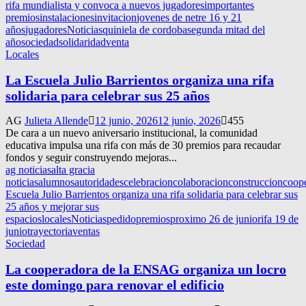
rifa mundialista y convoca a nuevos jugadores
importantes
premios
instalaciones
invitacion
jovenes de netre 16 y 21
años
jugadores
Noticias
quiniela de cordoba
segunda mitad del
año
sociedad
solidaridad
venta
Locales
La Escuela Julio Barrientos organiza una rifa
solidaria para celebrar sus 25 años
AG
Julieta Allende
12 junio, 2026
12 junio, 2026
455
De cara a un nuevo aniversario institucional, la comunidad
educativa impulsa una rifa con más de 30 premios para recaudar
fondos y seguir construyendo mejoras...
ag noticias
alta gracia
noticias
alumnos
autoridades
celebracion
colaboracion
construccion
coop
Escuela Julio Barrientos organiza una rifa solidaria para celebrar sus
25 años y mejorar sus
espacios
locales
Noticias
pedido
premios
proximo 26 de junio
rifa 19 de
junio
trayectoria
ventas
Sociedad
La cooperadora de la ENSAG organiza un locro
este domingo para renovar el edificio