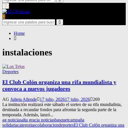
for:
Search
Primary
Menu
Search
for:
Search
Home
instalaciones
Deportes
El Club Colón organiza una rifa mundialista y
convoca a nuevos jugadores
AG
Julieta Allende
17 julio, 2026
17 julio, 2026
269
La institución realizará este sábado el sorteo de su rifa mundialista,
destinada a recaudar fondos para afrontar la segunda parte de la
temporada. Además, lanzó...
ag noticias
alta gracia noticias
basquet
campaña
solidaria
categorias
colaboracion
deportes
El Club Colón organiza una