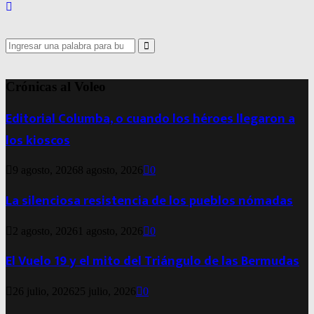
Search
for:
Search
Crónicas al Voleo
Editorial Columba, o cuando los héroes llegaron a
los kioscos
9 agosto, 2026
8 agosto, 2026
0
La silenciosa resistencia de los pueblos nómadas
2 agosto, 2026
1 agosto, 2026
0
El Vuelo 19 y el mito del Triángulo de las Bermudas
26 julio, 2026
25 julio, 2026
0