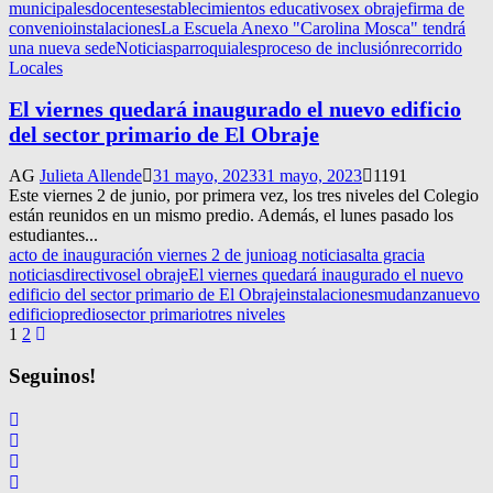
municipales
docentes
establecimientos educativos
ex obraje
firma de
convenio
instalaciones
La Escuela Anexo "Carolina Mosca" tendrá
una nueva sede
Noticias
parroquiales
proceso de inclusión
recorrido
Locales
El viernes quedará inaugurado el nuevo edificio
del sector primario de El Obraje
AG
Julieta Allende
31 mayo, 2023
31 mayo, 2023
1191
Este viernes 2 de junio, por primera vez, los tres niveles del Colegio
están reunidos en un mismo predio. Además, el lunes pasado los
estudiantes...
acto de inauguración viernes 2 de junio
ag noticias
alta gracia
noticias
directivos
el obraje
El viernes quedará inaugurado el nuevo
edificio del sector primario de El Obraje
instalaciones
mudanza
nuevo
edificio
predio
sector primario
tres niveles
Navegación
1
2
de
Seguinos!
entradas