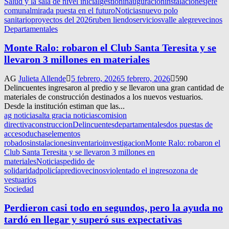
Salud y la sala de nivel inicial
gestion
inauguracion
instalaciones
jefe
comunal
mirada puesta en el futuro
Noticias
nuevo polo
sanitario
proyectos del 2026
ruben liendo
servicios
valle alegre
vecinos
Departamentales
Monte Ralo: robaron el Club Santa Teresita y se
llevaron 3 millones en materiales
AG
Julieta Allende
5 febrero, 2026
5 febrero, 2026
590
Delincuentes ingresaron al predio y se llevaron una gran cantidad de
materiales de construcción destinados a los nuevos vestuarios.
Desde la institución estiman que las...
ag noticias
alta gracia noticias
comision
directiva
construccion
Delincuentes
departamentales
dos puestas de
acceso
duchas
elementos
robados
instalaciones
inventario
investigacion
Monte Ralo: robaron el
Club Santa Teresita y se llevaron 3 millones en
materiales
Noticias
pedido de
solidaridad
policía
predio
vecinos
violentado el ingreso
zona de
vestuarios
Sociedad
Perdieron casi todo en segundos, pero la ayuda no
tardó en llegar y superó sus expectativas