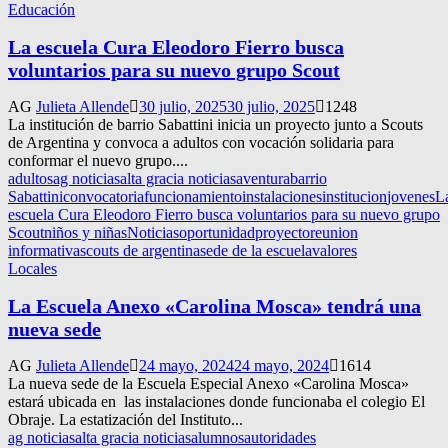
Educación
La escuela Cura Eleodoro Fierro busca
voluntarios para su nuevo grupo Scout
AG
Julieta Allende
30 julio, 2025
30 julio, 2025
1248
La institución de barrio Sabattini inicia un proyecto junto a Scouts
de Argentina y convoca a adultos con vocación solidaria para
conformar el nuevo grupo....
adultos
ag noticias
alta gracia noticias
aventura
barrio
Sabattini
convocatoria
funcionamiento
instalaciones
institucion
jovenes
L
escuela Cura Eleodoro Fierro busca voluntarios para su nuevo grupo
Scout
niños y niñas
Noticias
oportunidad
proyecto
reunion
informativa
scouts de argentina
sede de la escuela
valores
Locales
La Escuela Anexo «Carolina Mosca» tendrá una
nueva sede
AG
Julieta Allende
24 mayo, 2024
24 mayo, 2024
1614
La nueva sede de la Escuela Especial Anexo «Carolina Mosca»
estará ubicada en las instalaciones donde funcionaba el colegio El
Obraje. La estatización del Instituto...
ag noticias
alta gracia noticias
alumnos
autoridades