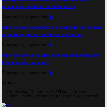
cardiología pediátrica en Sudamérica
4 agosto, 2026
4 agosto, 2026
0
Cambios puertas adentro: el Hospital Illia refuerza
su equipo y apunta a mejorar la atención
3 agosto, 2026
3 agosto, 2026
0
Centros de salud locales impulsan acciones por la
Semana de la Lactancia
3 agosto, 2026
3 agosto, 2026
0
Clima
Weather widget
You need to fill API key to Customize >
General Options > Weather API Key to get this widget work.