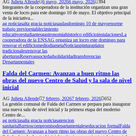
AG
Julieta Allende
6 mayo, 2026
6 mayo, 2026
394
Integrantes de la cooperadora de la institución organizan una gran
venta de locro para este domingo 10 de mayo. El objetivo principal
de la iniciativa...
ag noticias
alta gracia noticias
aulas
domingo 10 de mayo
enorme
trabajo previo
establecimiento
educativo
estudiantes
gastronomia
historico edificio
instalaciones
La
cooperadora de la ENSAG organiza un locro este domingo para
renovar el edificio
mediodia
meta
Noticias
pintura
platos
tradicionales
renovar las
aberturas
Reservas
sociedad
solidaridad
transferencias
Departamentales
Falda del Carmen: Avanzan a buen ritmo las
obras del nuevo Centro de Salud y la sala de nivel
inicial
AG
Julieta Allende
7 febrero, 2026
7 febrero, 2026
652
La gestión comunal de Falda del Carmen se prepara para inaugurar
una nueva sala de nivel inicial y la primera etapa del moderno
Centro de...
ag noticias
alta gracia noticias
atencion
sanitaria
Barrios
compromiso
departamentales
educacion formal
Falda
del Carmen: Avanzan a buen ritmo las obras del nuevo Centro de