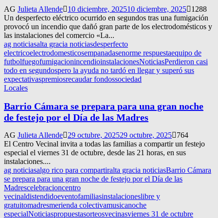
AG
Julieta Allende
10 diciembre, 2025
10 diciembre, 2025
1288
Un desperfecto eléctrico ocurrido en segundos tras una fumigación
provocó un incendio que dañó gran parte de los electrodomésticos y
las instalaciones del comercio «La...
ag noticias
alta gracia noticias
desperfecto
electrico
electrodomesticos
empanadas
enorme respuesta
equipo de
futbol
fuego
fumigacion
incendio
instalaciones
Noticias
Perdieron casi
todo en segundos
pero la ayuda no tardó en llegar y superó sus
expectativas
premios
recaudar fondos
sociedad
Locales
Barrio Cámara se prepara para una gran noche
de festejo por el Día de las Madres
AG
Julieta Allende
29 octubre, 2025
29 octubre, 2025
764
El Centro Vecinal invita a todas las familias a compartir un festejo
especial el viernes 31 de octubre, desde las 21 horas, en sus
instalaciones....
ag noticias
algo rico para compartir
alta gracia noticias
Barrio Cámara
se prepara para una gran noche de festejo por el Día de las
Madres
celebracion
centro
vecinal
distendido
evento
familias
instalaciones
libre y
gratuito
madres
merienda colectiva
musica
noche
especial
Noticias
propuesta
sorteos
vecinas
viernes 31 de octubre