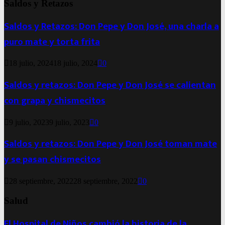
Saldos y Retazos
Saldos y Retazos: Don Pepe y Don José, una charla a
puro mate y torta frita
18 julio, 2024
18 julio, 2024
0
Saldos y retazos: Don Pepe y Don José se calientan
con grapa y chismecitos
9 julio, 2023
9 julio, 2023
0
Saldos y retazos: Don Pepe y Don José toman mate
y se pasan chismecitos
28 septiembre, 2022
28 septiembre, 2022
0
Salud
El Hospital de Niños cambió la historia de la