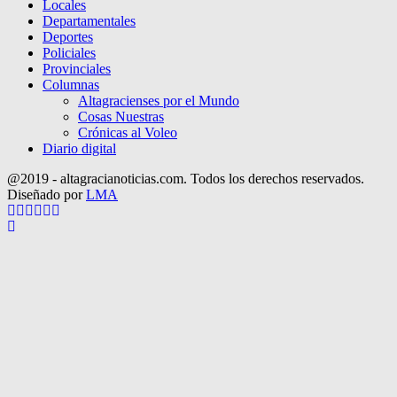
Locales
Departamentales
Deportes
Policiales
Provinciales
Columnas
Altagracienses por el Mundo
Cosas Nuestras
Crónicas al Voleo
Diario digital
@2019 - altagracianoticias.com. Todos los derechos reservados.
Diseñado por
LMA
Facebook
Twitter
Instagram
Pinterest
Google
Youtube