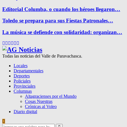
Editorial Columba, o cuando los héroes llegaron…
Toledo se prepara para sus Fiestas Patronales…
La música se defiende con solidaridad: organizan…
Facebook
Twitter
Instagram
Pinterest
Google
Youtube
Todas las noticias del Valle de Paravachasca.
Locales
Departamentales
Deportes
Policiales
Provinciales
Columnas
Altagracienses por el Mundo
Cosas Nuestras
Crónicas al Voleo
Diario digital
Search