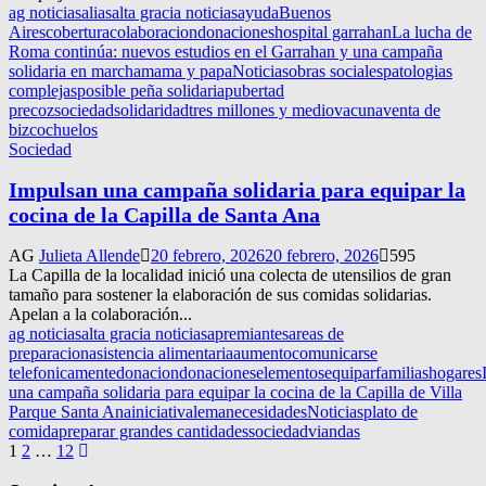
ag noticias
alias
alta gracia noticias
ayuda
Buenos
Aires
cobertura
colaboracion
donaciones
hospital garrahan
La lucha de
Roma continúa: nuevos estudios en el Garrahan y una campaña
solidaria en marcha
mama y papa
Noticias
obras sociales
patologias
complejas
posible peña solidaria
pubertad
precoz
sociedad
solidaridad
tres millones y medio
vacuna
venta de
bizcochuelos
Sociedad
Impulsan una campaña solidaria para equipar la
cocina de la Capilla de Santa Ana
AG
Julieta Allende
20 febrero, 2026
20 febrero, 2026
595
La Capilla de la localidad inició una colecta de utensilios de gran
tamaño para sostener la elaboración de sus comidas solidarias.
Apelan a la colaboración...
ag noticias
alta gracia noticias
apremiantes
areas de
preparacion
asistencia alimentaria
aumento
comunicarse
telefonicamente
donacion
donaciones
elementos
equipar
familias
hogares
una campaña solidaria para equipar la cocina de la Capilla de Villa
Parque Santa Ana
iniciativa
lema
necesidades
Noticias
plato de
comida
preparar grandes cantidades
sociedad
viandas
Navegación
1
2
…
12
de