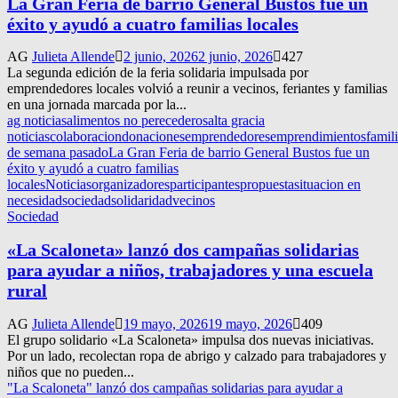
La Gran Feria de barrio General Bustos fue un
éxito y ayudó a cuatro familias locales
AG
Julieta Allende
2 junio, 2026
2 junio, 2026
427
La segunda edición de la feria solidaria impulsada por
emprendedores locales volvió a reunir a vecinos, feriantes y familias
en una jornada marcada por la...
ag noticias
alimentos no perecederos
alta gracia
noticias
colaboracion
donaciones
emprendedores
emprendimientos
famil
de semana pasado
La Gran Feria de barrio General Bustos fue un
éxito y ayudó a cuatro familias
locales
Noticias
organizadores
participantes
propuesta
situacion en
necesidad
sociedad
solidaridad
vecinos
Sociedad
«La Scaloneta» lanzó dos campañas solidarias
para ayudar a niños, trabajadores y una escuela
rural
AG
Julieta Allende
19 mayo, 2026
19 mayo, 2026
409
El grupo solidario «La Scaloneta» impulsa dos nuevas iniciativas.
Por un lado, recolectan ropa de abrigo y calzado para trabajadores y
niños que no pueden...
"La Scaloneta" lanzó dos campañas solidarias para ayudar a