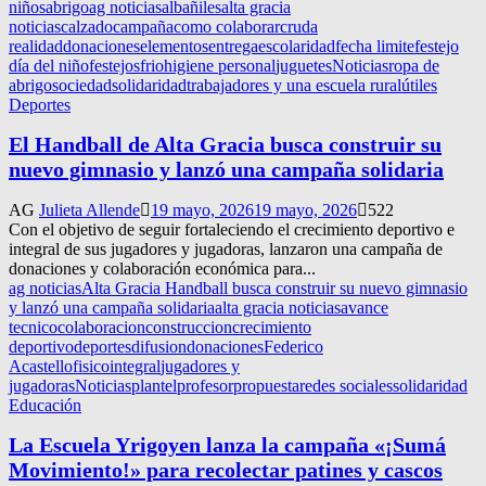
niños
abrigo
ag noticias
albañiles
alta gracia
noticias
calzado
campaña
como colaborar
cruda
realidad
donaciones
elementos
entrega
escolaridad
fecha limite
festejo
día del niño
festejos
frio
higiene personal
juguetes
Noticias
ropa de
abrigo
sociedad
solidaridad
trabajadores y una escuela rural
útiles
Deportes
El Handball de Alta Gracia busca construir su
nuevo gimnasio y lanzó una campaña solidaria
AG
Julieta Allende
19 mayo, 2026
19 mayo, 2026
522
Con el objetivo de seguir fortaleciendo el crecimiento deportivo e
integral de sus jugadores y jugadoras, lanzaron una campaña de
donaciones y colaboración económica para...
ag noticias
Alta Gracia Handball busca construir su nuevo gimnasio
y lanzó una campaña solidaria
alta gracia noticias
avance
tecnico
colaboracion
construccion
crecimiento
deportivo
deportes
difusion
donaciones
Federico
Acastello
fisico
integral
jugadores y
jugadoras
Noticias
plantel
profesor
propuesta
redes sociales
solidaridad
Educación
La Escuela Yrigoyen lanza la campaña «¡Sumá
Movimiento!» para recolectar patines y cascos