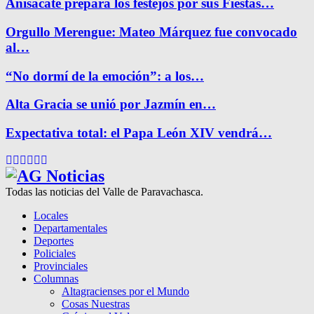
Anisacate prepara los festejos por sus Fiestas…
Orgullo Merengue: Mateo Márquez fue convocado
al…
“No dormí de la emoción”: a los…
Alta Gracia se unió por Jazmín en…
Expectativa total: el Papa León XIV vendrá…
Facebook
Twitter
Instagram
Pinterest
Google
Youtube
Todas las noticias del Valle de Paravachasca.
Locales
Departamentales
Deportes
Policiales
Provinciales
Columnas
Altagracienses por el Mundo
Cosas Nuestras