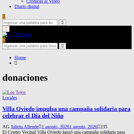
Crónicas al Voleo
Diario digital
Search
for:
Search
Primary
Menu
Search
for:
Search
Home
donaciones
Locales
Villa Oviedo impulsa una campaña solidaria para
celebrar el Día del Niño
AG
Julieta Allende
1 agosto, 2026
1 agosto, 2026
235
El Centro Vecinal Villa Oviedo lanzó una campaña solidaria para