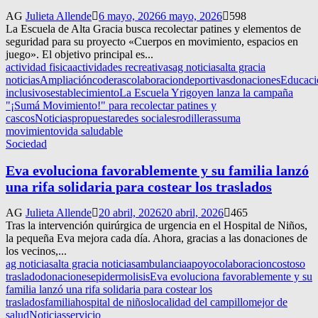
AG
Julieta Allende
6 mayo, 2026
6 mayo, 2026
598
La Escuela de Alta Gracia busca recolectar patines y elementos de
seguridad para su proyecto «Cuerpos en movimiento, espacios en
juego». El objetivo principal es...
actividad fisica
actividades recreativas
ag noticias
alta gracia
noticias
Ampliación
coderas
colaboracion
deportivas
donaciones
Educaci
inclusivos
establecimiento
La Escuela Yrigoyen lanza la campaña
"¡Sumá Movimiento!" para recolectar patines y
cascos
Noticias
propuesta
redes sociales
rodilleras
suma
movimiento
vida saludable
Sociedad
Eva evoluciona favorablemente y su familia lanzó
una rifa solidaria para costear los traslados
AG
Julieta Allende
20 abril, 2026
20 abril, 2026
465
Tras la intervención quirúrgica de urgencia en el Hospital de Niños,
la pequeña Eva mejora cada día. Ahora, gracias a las donaciones de
los vecinos,...
ag noticias
alta gracia noticias
ambulancia
apoyo
colaboracion
costoso
traslado
donaciones
epidermolisis
Eva evoluciona favorablemente y su
familia lanzó una rifa solidaria para costear los
traslados
familia
hospital de niños
localidad del campillo
mejor de
salud
Noticias
servicio