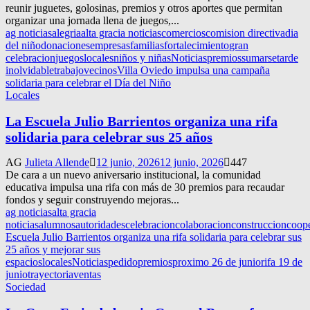
reunir juguetes, golosinas, premios y otros aportes que permitan
organizar una jornada llena de juegos,...
ag noticias
alegria
alta gracia noticias
comercios
comision directiva
dia
del niño
donaciones
empresas
familias
fortalecimiento
gran
celebracion
juegos
locales
niños y niñas
Noticias
premios
sumarse
tarde
inolvidable
trabajo
vecinos
Villa Oviedo impulsa una campaña
solidaria para celebrar el Día del Niño
Locales
La Escuela Julio Barrientos organiza una rifa
solidaria para celebrar sus 25 años
AG
Julieta Allende
12 junio, 2026
12 junio, 2026
447
De cara a un nuevo aniversario institucional, la comunidad
educativa impulsa una rifa con más de 30 premios para recaudar
fondos y seguir construyendo mejoras...
ag noticias
alta gracia
noticias
alumnos
autoridades
celebracion
colaboracion
construccion
coop
Escuela Julio Barrientos organiza una rifa solidaria para celebrar sus
25 años y mejorar sus
espacios
locales
Noticias
pedido
premios
proximo 26 de junio
rifa 19 de
junio
trayectoria
ventas
Sociedad