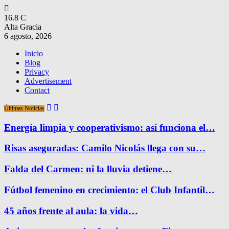
16.8
C
Alta Gracia
6 agosto, 2026
Inicio
Blog
Privacy
Advertisement
Contact
Últimas Noticias
Energía limpia y cooperativismo: así funciona el…
Risas aseguradas: Camilo Nicolás llega con su…
Falda del Carmen: ni la lluvia detiene…
Fútbol femenino en crecimiento: el Club Infantil…
45 años frente al aula: la vida…