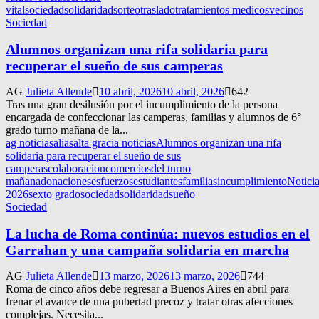
vital
sociedad
solidaridad
sorteo
traslado
tratamientos medicos
vecinos
Sociedad
Alumnos organizan una rifa solidaria para
recuperar el sueño de sus camperas
AG
Julieta Allende
10 abril, 2026
10 abril, 2026
642
Tras una gran desilusión por el incumplimiento de la persona
encargada de confeccionar las camperas, familias y alumnos de 6°
grado turno mañana de la...
ag noticias
alias
alta gracia noticias
Alumnos organizan una rifa
solidaria para recuperar el sueño de sus
camperas
colaboracion
comercios
del turno
mañana
donaciones
esfuerzos
estudiantes
familias
incumplimiento
Notici
2026
sexto grado
sociedad
solidaridad
sueño
Sociedad
La lucha de Roma continúa: nuevos estudios en el
Garrahan y una campaña solidaria en marcha
AG
Julieta Allende
13 marzo, 2026
13 marzo, 2026
744
Roma de cinco años debe regresar a Buenos Aires en abril para
frenar el avance de una pubertad precoz y tratar otras afecciones
complejas. Necesita...