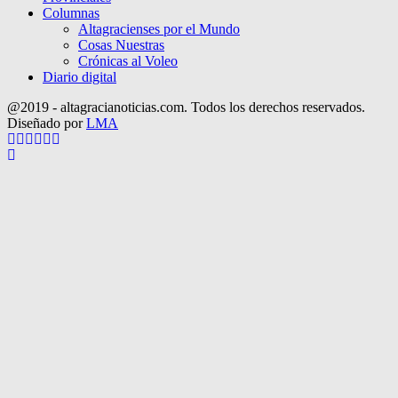
Columnas
Altagracienses por el Mundo
Cosas Nuestras
Crónicas al Voleo
Diario digital
@2019 - altagracianoticias.com. Todos los derechos reservados.
Diseñado por
LMA
Facebook
Twitter
Instagram
Pinterest
Google
Youtube