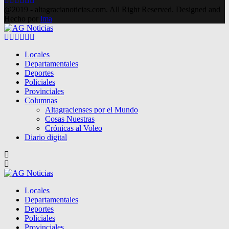
@2019 - altagracianoticias.com. All Right Reserved. Designed and
Hecho por
lma
Facebook
Twitter
Instagram
Pinterest
Google
Youtube
Locales
Departamentales
Deportes
Policiales
Provinciales
Columnas
Altagracienses por el Mundo
Cosas Nuestras
Crónicas al Voleo
Diario digital
Locales
Departamentales
Deportes
Policiales
Provinciales