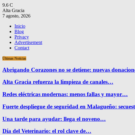
9.6
C
Alta Gracia
7 agosto, 2026
Inicio
Blog
Privacy
Advertisement
Contact
Últimas Noticias
Abrigando Corazones no se detiene: nuevas donacio
Alta Gracia refuerza la limpieza de canales…
Redes eléctricas modernas: menos fallas y mayor…
Fuerte despliegue de seguridad en Malagueño: secue
Una tarde para ayudar: llega el noveno…
Día del Veterinario: el rol clave de…