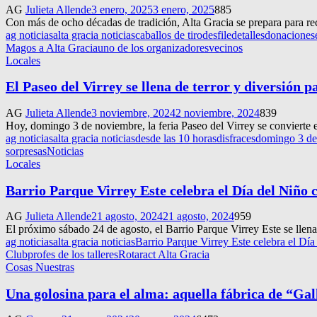
AG
Julieta Allende
3 enero, 2025
3 enero, 2025
885
Con más de ocho décadas de tradición, Alta Gracia se prepara para re
ag noticias
alta gracia noticias
caballos de tiro
desfile
detalles
donaciones
Magos a Alta Gracia
uno de los organizadores
vecinos
Locales
El Paseo del Virrey se llena de terror y diversión 
AG
Julieta Allende
3 noviembre, 2024
2 noviembre, 2024
839
Hoy, domingo 3 de noviembre, la feria Paseo del Virrey se convierte en
ag noticias
alta gracia noticias
desde las 10 horas
disfraces
domingo 3 de
sorpresas
Noticias
Locales
Barrio Parque Virrey Este celebra el Día del Niño 
AG
Julieta Allende
21 agosto, 2024
21 agosto, 2024
959
El próximo sábado 24 de agosto, el Barrio Parque Virrey Este se llenar
ag noticias
alta gracia noticias
Barrio Parque Virrey Este celebra el Día
Club
profes de los talleres
Rotaract Alta Gracia
Cosas Nuestras
Una golosina para el alma: aquella fábrica de “Gal