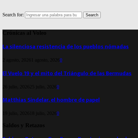
Search for:
Search
Crónicas al Voleo
La silenciosa resistencia de los pueblos nómadas
2 agosto, 2026
1 agosto, 2026
0
El Vuelo 19 y el mito del Triángulo de las Bermudas
26 julio, 2026
25 julio, 2026
0
Matthias Sindelar, el hombre de papel
19 julio, 2026
18 julio, 2026
0
Saldos y Retazos