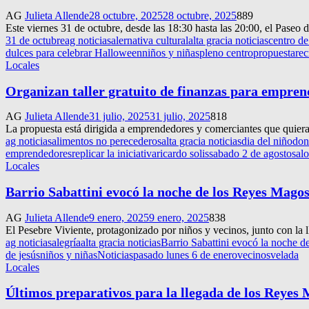
AG
Julieta Allende
28 octubre, 2025
28 octubre, 2025
889
Este viernes 31 de octubre, desde las 18:30 hasta las 20:00, el Paseo d
31 de octubre
ag noticias
alernativa cultural
alta gracia noticias
centro d
dulces para celebrar Halloween
niños y niñas
pleno centro
propuesta
rec
Locales
Organizan taller gratuito de finanzas para empre
AG
Julieta Allende
31 julio, 2025
31 julio, 2025
818
La propuesta está dirigida a emprendedores y comerciantes que quiera
ag noticias
alimentos no perecederos
alta gracia noticias
dia del niño
don
emprendedores
replicar la iniciativa
ricardo solis
sabado 2 de agosto
salo
Locales
Barrio Sabattini evocó la noche de los Reyes Mago
AG
Julieta Allende
9 enero, 2025
9 enero, 2025
838
El Pesebre Viviente, protagonizado por niños y vecinos, junto con la l
ag noticias
alegría
alta gracia noticias
Barrio Sabattini evocó la noche 
de jesús
niños y niñas
Noticias
pasado lunes 6 de enero
vecinos
velada
Locales
Últimos preparativos para la llegada de los Reyes