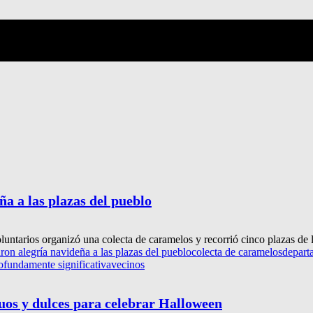
a a las plazas del pueblo
untarios organizó una colecta de caramelos y recorrió cinco plazas de 
n alegría navideña a las plazas del pueblo
colecta de caramelos
depart
ofundamente significativa
vecinos
ruos y dulces para celebrar Halloween