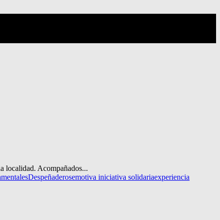
la localidad. Acompañados...
amentales
Despeñaderos
emotiva iniciativa solidaria
experiencia