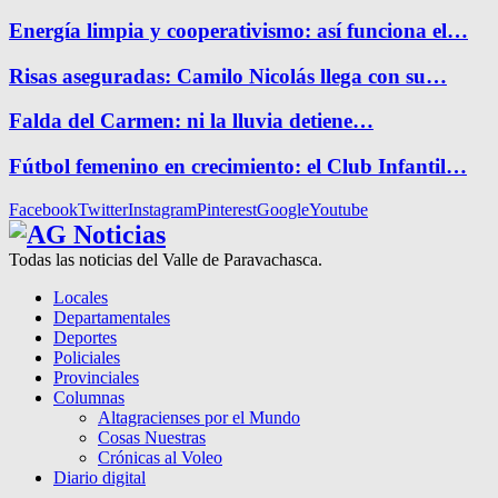
Energía limpia y cooperativismo: así funciona el…
Risas aseguradas: Camilo Nicolás llega con su…
Falda del Carmen: ni la lluvia detiene…
Fútbol femenino en crecimiento: el Club Infantil…
Facebook
Twitter
Instagram
Pinterest
Google
Youtube
Todas las noticias del Valle de Paravachasca.
Locales
Departamentales
Deportes
Policiales
Provinciales
Columnas
Altagracienses por el Mundo
Cosas Nuestras
Crónicas al Voleo
Diario digital