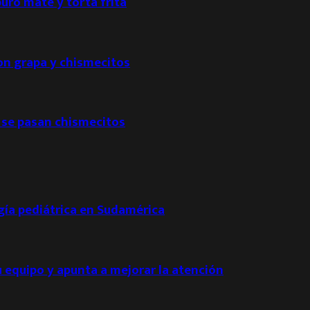
puro mate y torta frita
con grapa y chismecitos
 se pasan chismecitos
ogía pediátrica en Sudamérica
u equipo y apunta a mejorar la atención