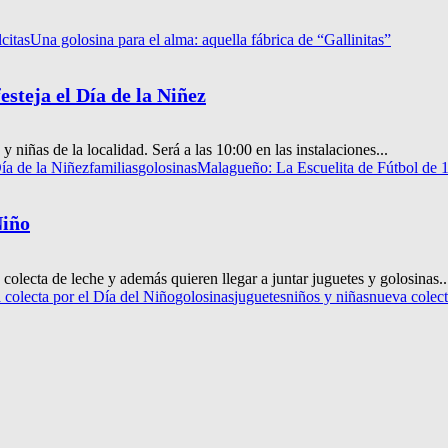
citas
Una golosina para el alma: aquella fábrica de “Gallinitas”
steja el Día de la Niñez
 niñas de la localidad. Será a las 10:00 en las instalaciones...
ía de la Niñez
familias
golosinas
Malagueño: La Escuelita de Fútbol de 1
Niño
colecta de leche y además quieren llegar a juntar juguetes y golosinas..
 colecta por el Día del Niño
golosinas
juguetes
niños y niñas
nueva colec