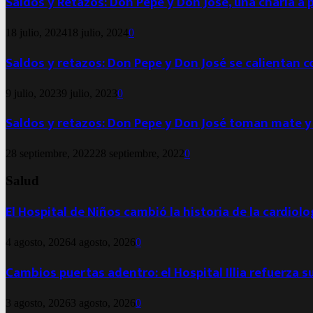
Saldos y Retazos: Don Pepe y Don José, una charla a 
18 julio, 2024
18 julio, 2024
0
Saldos y retazos: Don Pepe y Don José se calientan 
9 julio, 2023
9 julio, 2023
0
Saldos y retazos: Don Pepe y Don José toman mate y
28 septiembre, 2022
28 septiembre, 2022
0
Salud
El Hospital de Niños cambió la historia de la cardiol
4 agosto, 2026
4 agosto, 2026
0
Cambios puertas adentro: el Hospital Illia refuerza s
3 agosto, 2026
3 agosto, 2026
0