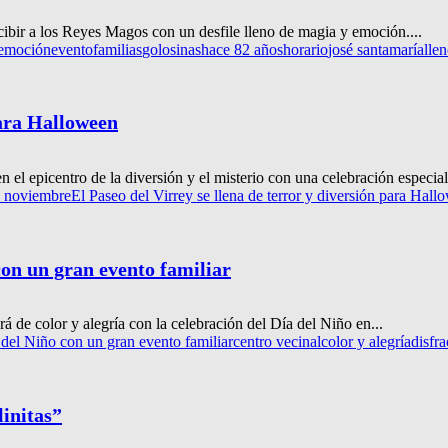
cibir a los Reyes Magos con un desfile lleno de magia y emoción....
emoción
evento
familias
golosinas
hace 82 años
horario
josé santamaría
lle
para Halloween
 el epicentro de la diversión y el misterio con una celebración especial.
 noviembre
El Paseo del Virrey se llena de terror y diversión para Hall
con un gran evento familiar
á de color y alegría con la celebración del Día del Niño en...
 del Niño con un gran evento familiar
centro vecinal
color y alegría
disfra
linitas”