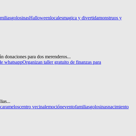
amilias
golosinas
Halloween
locales
magica y divertida
monstruos y
rán donaciones para dos merenderos...
de whatsapp
Organizan taller gratuito de finanzas para
ias...
caramelos
centro vecinal
emoción
evento
familias
golosinas
nacimiento