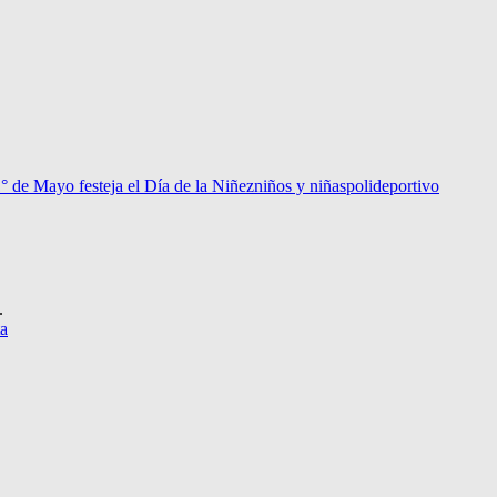
° de Mayo festeja el Día de la Niñez
niños y niñas
polideportivo
.
ta