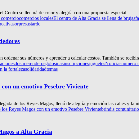
el Centro se llenará de color y alegría con una propuesta especial...
e comercio
comercios locales
El centro de Alta Gracia se llena de brujas
f
reativa
sorpresas
tarde
ndedores
n ordenar sus números y aprender a calcular costos. También se recibi
aciones
dos merenderos
golosinas
inscripciones
juguetes
Noticias
numero 
n la fortaleza
solidaridad
temas
s con un emotivo Pesebre Viviente
legada de los Reyes Magos, llenó de alegría y emoción las calles y famil
de los Reyes Magos con un emotivo Pesebre Viviente
brindis comunitario
 Magos a Alta Gracia