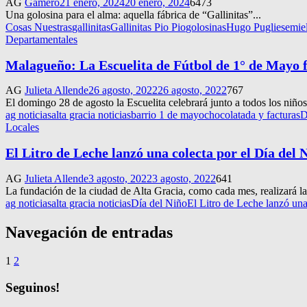
AG
Gamero
21 enero, 2024
20 enero, 2024
6473
Una golosina para el alma: aquella fábrica de “Gallinitas”...
Cosas Nuestras
gallinitas
Gallinitas Pio Pio
golosinas
Hugo Pugliese
miel
Departamentales
Malagueño: La Escuelita de Fútbol de 1° de Mayo fe
AG
Julieta Allende
26 agosto, 2022
26 agosto, 2022
767
El domingo 28 de agosto la Escuelita celebrará junto a todos los niños y
ag noticias
alta gracia noticias
barrio 1 de mayo
chocolatada y facturas
D
Locales
El Litro de Leche lanzó una colecta por el Día del 
AG
Julieta Allende
3 agosto, 2022
3 agosto, 2022
641
La fundación de la ciudad de Alta Gracia, como cada mes, realizará la 
ag noticias
alta gracia noticias
Día del Niño
El Litro de Leche lanzó una
Navegación de entradas
1
2
Seguinos!