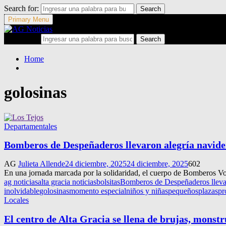
Search for:
Search
Primary Menu
Search for:
Search
Home
golosinas
Departamentales
Bomberos de Despeñaderos llevaron alegría navideñ
AG
Julieta Allende
24 diciembre, 2025
24 diciembre, 2025
602
En una jornada marcada por la solidaridad, el cuerpo de Bomberos Vol
ag noticias
alta gracia noticias
bolsitas
Bomberos de Despeñaderos llevaro
inolvidable
golosinas
momento especial
niños y niñas
pequeños
plazas
pr
Locales
El centro de Alta Gracia se llena de brujas, monst