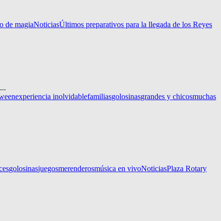
no de magia
Noticias
Últimos preparativos para la llegada de los Reyes
..
oween
experiencia inolvidable
familias
golosinas
grandes y chicos
muchas
ces
golosinas
juegos
merenderos
música en vivo
Noticias
Plaza Rotary