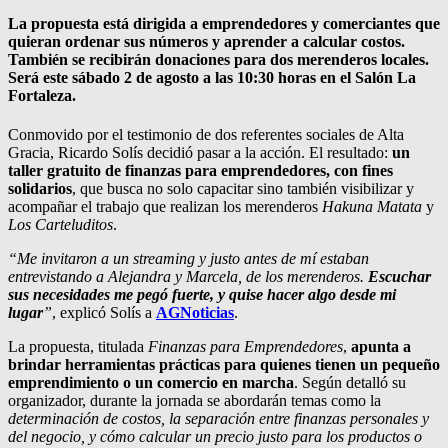
La propuesta está dirigida a emprendedores y comerciantes que
quieran ordenar sus números y aprender a calcular costos.
También se recibirán donaciones para dos merenderos locale
s.
Será este sábado 2 de agosto a las 10:30 horas en el Salón La
Fortaleza.
Conmovido por el testimonio de dos referentes sociales de Alta
Gracia, Ricardo Solís decidió pasar a la acción. El resultado:
un
taller gratuito de finanzas para emprendedores, con fines
solidarios
, que busca no solo capacitar sino también visibilizar y
acompañar el trabajo que realizan los merenderos
Hakuna Matata
y
Los Carteluditos
.
“Me invitaron a un streaming y justo antes de mí estaban
entrevistando a Alejandra y Marcela, de los merenderos.
Escuchar
sus necesidades me pegó fuerte, y quise hacer algo desde mi
lugar
”
, explicó Solís a
AGNoticias
.
La propuesta, titulada
Finanzas para Emprendedores
,
apunta a
brindar herramientas prácticas para quienes tienen un pequeño
emprendimiento o un comercio en marcha
. Según detalló su
organizador, durante la jornada se abordarán temas como la
determinación de costos, la separación entre finanzas personales y
del negocio, y cómo calcular un precio justo para los productos o