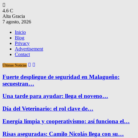
4.6
C
Alta Gracia
7 agosto, 2026
Inicio
Blog
Privacy
Advertisement
Contact
Últimas Noticias
Fuerte despliegue de seguridad en Malagueño:
secuestran…
Una tarde para ayudar: llega el noveno…
Día del Veterinario: el rol clave de…
Energía limpia y cooperativismo: así funciona el…
Risas aseguradas: Camilo Nicolás llega con su…