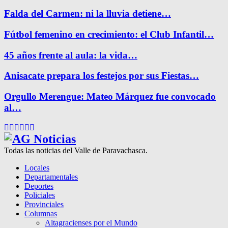
Falda del Carmen: ni la lluvia detiene…
Fútbol femenino en crecimiento: el Club Infantil…
45 años frente al aula: la vida…
Anisacate prepara los festejos por sus Fiestas…
Orgullo Merengue: Mateo Márquez fue convocado
al…
Facebook
Twitter
Instagram
Pinterest
Google
Youtube
Todas las noticias del Valle de Paravachasca.
Locales
Departamentales
Deportes
Policiales
Provinciales
Columnas
Altagracienses por el Mundo