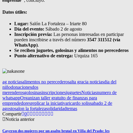
emprende
”
, concluyó.
Datos útiles:
Lugar:
Salón La Fortaleza – Iriarte 80
Día del evento:
Sábado 2 de agosto
Inscripción previa:
Las personas interesadas en participar
pueden inscribirse a través del número
3547 311512 (vía
WhatsApp)
.
Se reciben juguetes, golosinas y alimentos no perecederos
Punto alternativo de entrega:
Urquiza 165
ag noticias
alimentos no perecederos
alta gracia noticias
dia del
niño
donaciones
dos
merenderos
golosinas
inscripciones
juguetes
Noticias
numero de
whatsapp
Organizan taller gratuito de finanzas para
emprendedores
replicar la iniciativa
ricardo solis
sabado 2 de
agosto
salon la fortaleza
solidaridad
temas
Compartir
0
Noticia anterior
Cayeron dos mujeres por un asalto brutal en Villa del Prado: les