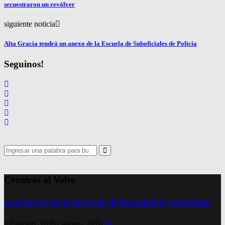
secuestraron un revólver
siguiente noticia
Alta Gracia tendrá un anexo de la Escuela de Suboficiales de Policía
Seguinos!
Search
for:
Search
Crónicas al Voleo
La silenciosa resistencia de los pueblos nómadas
2 agosto, 2026
1 agosto, 2026
0