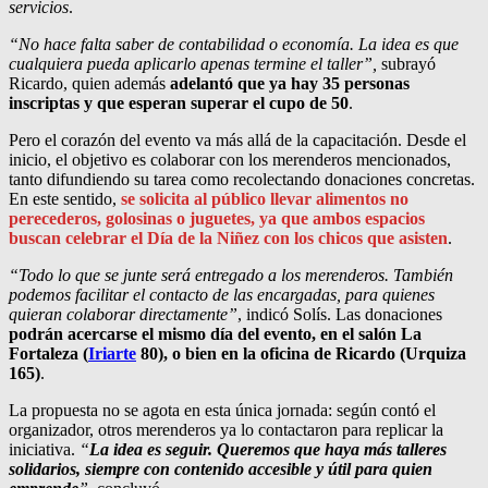
servicios
.
“No hace falta saber de contabilidad o economía. La idea es que
cualquiera pueda aplicarlo apenas termine el taller”,
subrayó
Ricardo, quien además
adelantó que ya hay 35 personas
inscriptas y que esperan superar el cupo de 50
.
Pero el corazón del evento va más allá de la capacitación. Desde el
inicio, el objetivo es colaborar con los merenderos mencionados,
tanto difundiendo su tarea como recolectando donaciones concretas.
En este sentido,
se solicita al público llevar alimentos no
perecederos, golosinas o juguetes, ya que ambos espacios
buscan celebrar el Día de la Niñez con los chicos que asisten
.
“Todo lo que se junte será entregado a los merenderos. También
podemos facilitar el contacto de las encargadas, para quienes
quieran colaborar directamente”
, indicó Solís. Las donaciones
podrán acercarse el mismo día del evento, en el salón La
Fortaleza (
Iriarte
80), o bien en la oficina de Ricardo (Urquiza
165)
.
La propuesta no se agota en esta única jornada: según contó el
organizador, otros merenderos ya lo contactaron para replicar la
iniciativa.
“
La idea es seguir. Queremos que haya más talleres
solidarios, siempre con contenido accesible y útil para quien