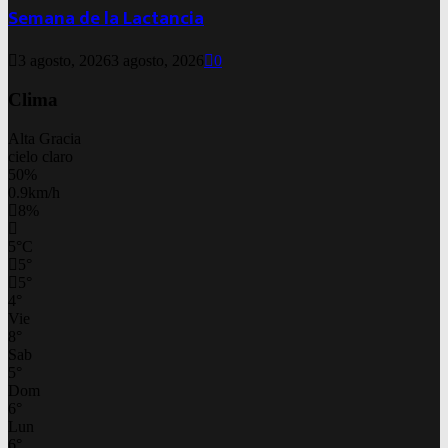
Semana de la Lactancia
3 agosto, 2026
3 agosto, 2026
0
Clima
Alta Gracia
cielo claro
50%
0.9km/h
8%
5
°
C
5
°
5
°
4
°
Vie
8
°
Sab
5
°
Dom
6
°
Lun
6
°