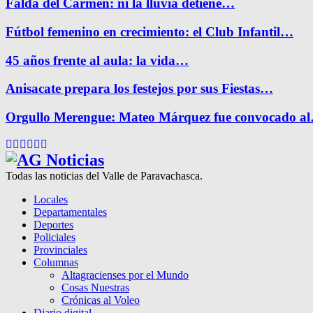
Falda del Carmen: ni la lluvia detiene…
Fútbol femenino en crecimiento: el Club Infantil…
45 años frente al aula: la vida…
Anisacate prepara los festejos por sus Fiestas…
Orgullo Merengue: Mateo Márquez fue convocado a
Facebook
Twitter
Instagram
Pinterest
Google
Youtube
Todas las noticias del Valle de Paravachasca.
Locales
Departamentales
Deportes
Policiales
Provinciales
Columnas
Altagracienses por el Mundo
Cosas Nuestras
Crónicas al Voleo
Diario digital