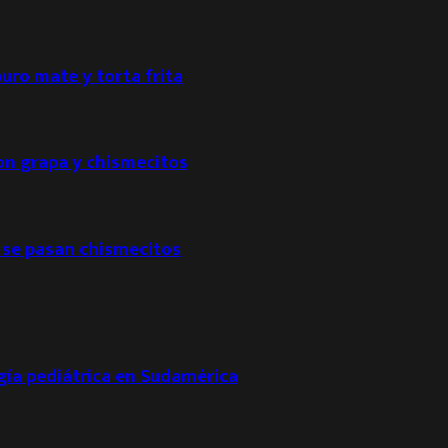
puro mate y torta frita
con grapa y chismecitos
 se pasan chismecitos
ogía pediátrica en Sudamérica