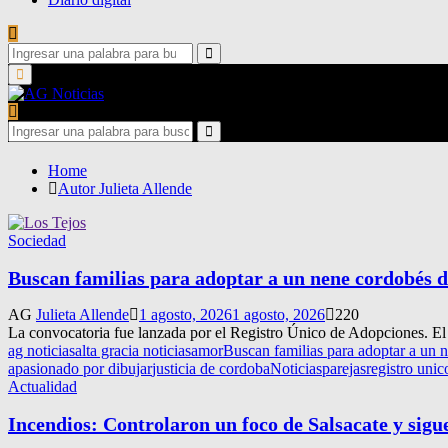
Search
for:
Search
Primary
Menu
Search
for:
Search
Home
Autor
Julieta Allende
Sociedad
Buscan familias para adoptar a un nene cordobés d
AG
Julieta Allende
1 agosto, 2026
1 agosto, 2026
220
La convocatoria fue lanzada por el Registro Único de Adopciones. El
ag noticias
alta gracia noticias
amor
Buscan familias para adoptar a un 
apasionado por dibujar
justicia de cordoba
Noticias
parejas
registro uni
Actualidad
Incendios: Controlaron un foco de Salsacate y sig