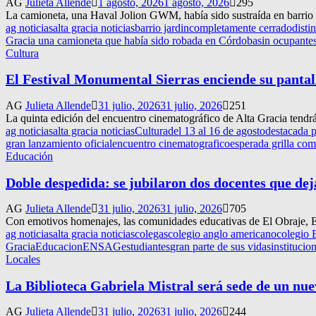
AG
Julieta Allende
1 agosto, 2026
1 agosto, 2026
295
La camioneta, una Haval Jolion GWM, había sido sustraída en barrio Ja
ag noticias
alta gracia noticias
barrio jardin
completamente cerrado
disti
Gracia una camioneta que había sido robada en Córdoba
sin ocupante
Cultura
El Festival Monumental Sierras enciende su pantall
AG
Julieta Allende
31 julio, 2026
31 julio, 2026
251
La quinta edición del encuentro cinematográfico de Alta Gracia tendrá 
ag noticias
alta gracia noticias
Cultura
del 13 al 16 de agosto
destacada p
gran lanzamiento oficial
encuentro cinematografico
esperada grilla com
Educación
Doble despedida: se jubilaron dos docentes que de
AG
Julieta Allende
31 julio, 2026
31 julio, 2026
705
Con emotivos homenajes, las comunidades educativas de El Obraje, 
ag noticias
alta gracia noticias
colegas
colegio anglo americano
colegio 
Gracia
Educacion
ENSAG
estudiantes
gran parte de sus vidas
institucio
Locales
La Biblioteca Gabriela Mistral será sede de un nu
AG
Julieta Allende
31 julio, 2026
31 julio, 2026
244