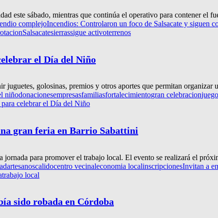
dad este sábado, mientras que continúa el operativo para contener el fue
cendio complejo
Incendios: Controlaron un foco de Salsacate y siguen c
rotacion
Salsacate
sierras
sigue activo
terrenos
elebrar el Día del Niño
r juguetes, golosinas, premios y otros aportes que permitan organizar un
el niño
donaciones
empresas
familias
fortalecimiento
gran celebracion
jueg
para celebrar el Día del Niño
na gran feria en Barrio Sabattini
a jornada para promover el trabajo local. El evento se realizará el próx
dad
artesanos
calido
centro vecinal
economia local
inscripciones
Invitan a e
a
trabajo local
bía sido robada en Córdoba