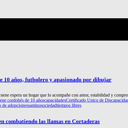
e 10 años, futbolero y apasionado por dibujar
 nene espera un hogar que lo acompañe con amor, estabilidad y comprom
nene cordobés de 10 años
capacidades
Certificado Unico de Discapacida
co de adopciones
santino
sociedad
tiempos libres
uen combatiendo las llamas en Cortaderas