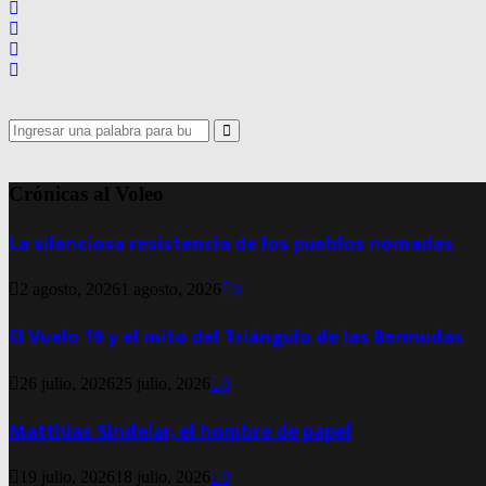
Search
for:
Search
Crónicas al Voleo
La silenciosa resistencia de los pueblos nómadas
2 agosto, 2026
1 agosto, 2026
0
El Vuelo 19 y el mito del Triángulo de las Bermudas
26 julio, 2026
25 julio, 2026
0
Matthias Sindelar, el hombre de papel
19 julio, 2026
18 julio, 2026
0