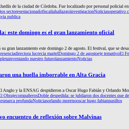
rdín de la ciudad de Córdoba. Fue localizado por personal policial en l
ntos sectores
estacionado
fiscalia
hallazgo
investigacion
Noticias
operativo c
s
via publica
a: este domingo es el gran lanzamiento oficial
su gran lanzamiento este domingo 2 de agosto. El festival, que se desarr
resencia
directora lucrecia martel
Domingo 2 de agosto
eje temativo
El Fe
pleta
inventando nuestro futuro
lanzamiento
Noticias
jaron una huella imborrable en Alta Gracia
El Anglo y la ENSAG despidieron a Oscar Hugo Fabián y Orlando More
El Obraje
compañeros
Doble despedida: se jubilaron dos docentes que de
nes
marca profunda
Noticias
orlando moreno
oscar hugo fabian
pasillos
evo encuentro de reflexión sobre Malvinas