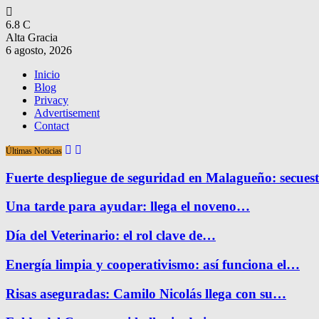
6.8
C
Alta Gracia
6 agosto, 2026
Inicio
Blog
Privacy
Advertisement
Contact
Últimas Noticias
Fuerte despliegue de seguridad en Malagueño: secue
Una tarde para ayudar: llega el noveno…
Día del Veterinario: el rol clave de…
Energía limpia y cooperativismo: así funciona el…
Risas aseguradas: Camilo Nicolás llega con su…