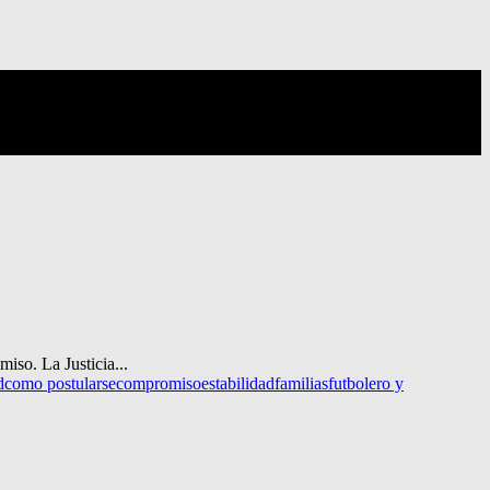
iso. La Justicia...
d
como postularse
compromiso
estabilidad
familias
futbolero y