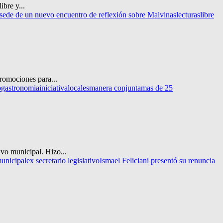
bre y...
á sede de un nuevo encuentro de reflexión sobre Malvinas
lecturas
libre
romociones para...
o
gastronomia
iniciativa
locales
manera conjunta
mas de 25
ivo municipal. Hizo...
municipal
ex secretario legislativo
Ismael Feliciani presentó su renuncia