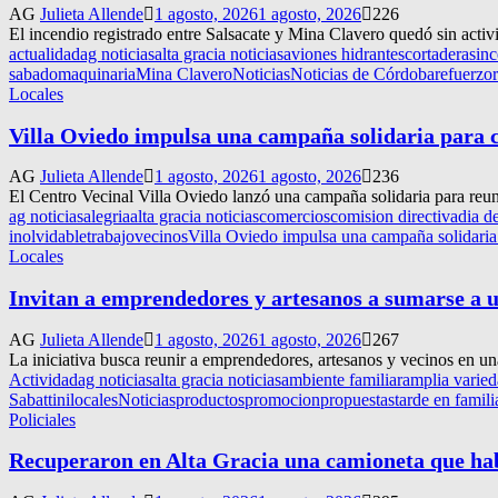
AG
Julieta Allende
1 agosto, 2026
1 agosto, 2026
226
El incendio registrado entre Salsacate y Mina Clavero quedó sin activi
actualidad
ag noticias
alta gracia noticias
aviones hidrantes
cortaderas
in
sabado
maquinaria
Mina Clavero
Noticias
Noticias de Córdoba
refuerzo
Locales
Villa Oviedo impulsa una campaña solidaria para c
AG
Julieta Allende
1 agosto, 2026
1 agosto, 2026
236
El Centro Vecinal Villa Oviedo lanzó una campaña solidaria para reuni
ag noticias
alegria
alta gracia noticias
comercios
comision directiva
dia d
inolvidable
trabajo
vecinos
Villa Oviedo impulsa una campaña solidaria 
Locales
Invitan a emprendedores y artesanos a sumarse a u
AG
Julieta Allende
1 agosto, 2026
1 agosto, 2026
267
La iniciativa busca reunir a emprendedores, artesanos y vecinos en un
Actividad
ag noticias
alta gracia noticias
ambiente familiar
amplia varie
Sabattini
locales
Noticias
productos
promocion
propuestas
tarde en famili
Policiales
Recuperaron en Alta Gracia una camioneta que ha