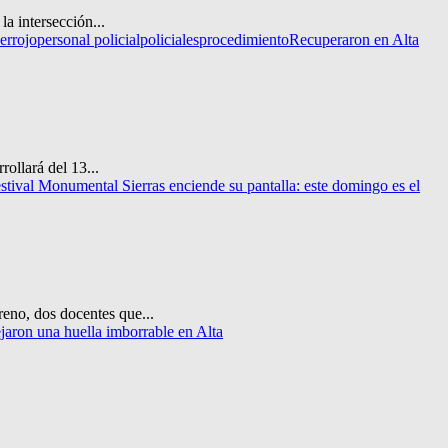
a intersección...
errojo
personal policial
policiales
procedimiento
Recuperaron en Alta
ollará del 13...
stival Monumental Sierras enciende su pantalla: este domingo es el
no, dos docentes que...
jaron una huella imborrable en Alta