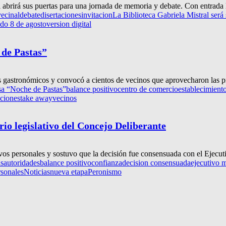
 abrirá sus puertas para una jornada de memoria y debate. Con entrada li
vecinal
debate
disertaciones
invitacion
La Biblioteca Gabriela Mistral ser
do 8 de agosto
version digital
 de Pastas”
 gastronómicos y convocó a cientos de vecinos que aprovecharon las p
osa “Noche de Pastas”
balance positivo
centro de comercio
establecimient
ciones
take away
vecinos
rio legislativo del Concejo Deliberante
ivos personales y sostuvo que la decisión fue consensuada con el Ejecut
as
autoridades
balance positivo
confianza
decision consensuada
ejecutivo 
rsonales
Noticias
nueva etapa
Peronismo