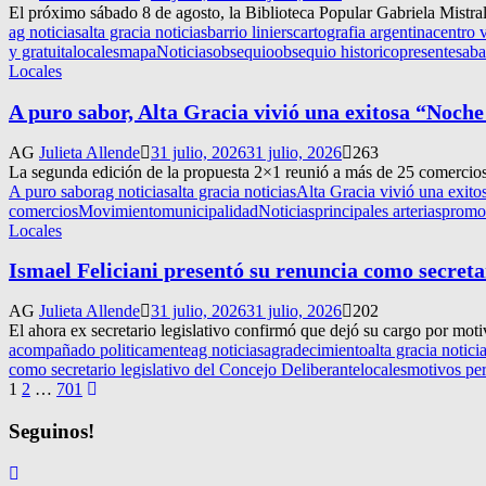
El próximo sábado 8 de agosto, la Biblioteca Popular Gabriela Mistral
ag noticias
alta gracia noticias
barrio liniers
cartografia argentina
centro 
y gratuita
locales
mapa
Noticias
obsequio
obsequio historico
presente
saba
Locales
A puro sabor, Alta Gracia vivió una exitosa “Noche
AG
Julieta Allende
31 julio, 2026
31 julio, 2026
263
La segunda edición de la propuesta 2×1 reunió a más de 25 comercios
A puro sabor
ag noticias
alta gracia noticias
Alta Gracia vivió una exit
comercios
Movimiento
municipalidad
Noticias
principales arterias
promo
Locales
Ismael Feliciani presentó su renuncia como secreta
AG
Julieta Allende
31 julio, 2026
31 julio, 2026
202
El ahora ex secretario legislativo confirmó que dejó su cargo por mot
acompañado politicamente
ag noticias
agradecimiento
alta gracia notici
como secretario legislativo del Concejo Deliberante
locales
motivos pe
Navegación
1
2
…
701
de
Seguinos!
entradas