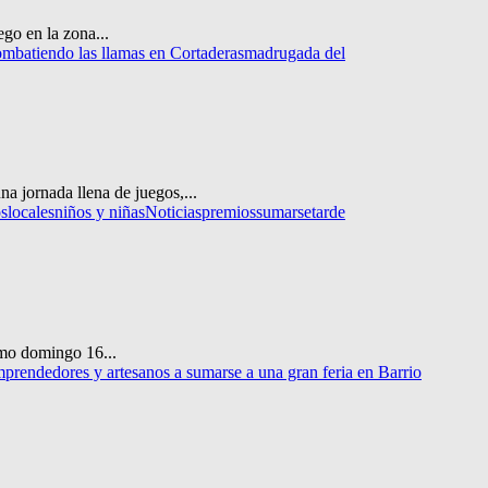
go en la zona...
ombatiendo las llamas en Cortaderas
madrugada del
a jornada llena de juegos,...
os
locales
niños y niñas
Noticias
premios
sumarse
tarde
imo domingo 16...
mprendedores y artesanos a sumarse a una gran feria en Barrio