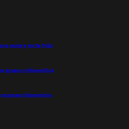
puro mate y torta frita
con grapa y chismecitos
 se pasan chismecitos