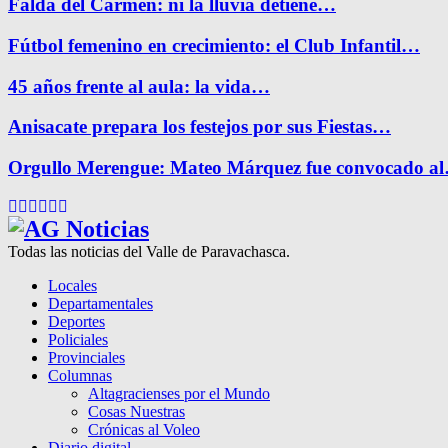
Falda del Carmen: ni la lluvia detiene…
Fútbol femenino en crecimiento: el Club Infantil…
45 años frente al aula: la vida…
Anisacate prepara los festejos por sus Fiestas…
Orgullo Merengue: Mateo Márquez fue convocado a
Facebook
Twitter
Instagram
Pinterest
Google
Youtube
Todas las noticias del Valle de Paravachasca.
Locales
Departamentales
Deportes
Policiales
Provinciales
Columnas
Altagracienses por el Mundo
Cosas Nuestras
Crónicas al Voleo
Diario digital