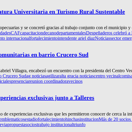
atura Universitaria en Turismo Rural Sustentable
pecuarias y se concretó gracias al trabajo conjunto con el municipio y e
idades
CAF
capacitacion
decano
departamentales
Despeñaderos celebró a 
nto internacional
fortalecimiento
intendente ariel diaz
Noticias
sector emer
omunitarias en barrio Crucero Sud
briel Villagra, encabezó un encuentro con la presidenta del Centro Vec
io Crucero Sud
ag noticias
agilizar
alta gracia noticias
centro vecinal
comisa
iciales
presencia
reunion coordinadora
vecinos
xperiencias exclusivas junto a Talleres
do de experiencias exclusivas que les permitieron conocer de cerca la int
 emblematicos
estadio
fortalecimiento
hinchas
institucion
Más de 20 socios d
evia
propuesta
socios
trabajo institucional
triunfo