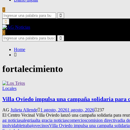
Search
for:
Search
Primary
Menu
Search
for:
Search
Home
fortalecimiento
Locales
Villa Oviedo impulsa una campaña solidaria para c
AG
Julieta Allende
1 agosto, 2026
1 agosto, 2026
237
El Centro Vecinal Villa Oviedo lanzó una campaña solidaria para reuni
ag noticias
alegria
alta gracia noticias
comercios
comision directiva
dia d
inolvidable
trabajo
vecinos
Villa Oviedo impulsa una campaña solidaria 