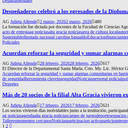
Departamentales
Despeñaderos celebró a los egresados de la Diplom
AG
Julieta Allende
2 marzo, 2026
2 marzo, 2026
480
La formación fue dictada por docentes de la Facultad de Ciencias Agro
acto de entrega
ag noticias
alta gracia noticias
area de cultura local
autor
Sustentable
diputada nacional carolina basualdo
Educacion
financiamie
Policiales
Acuerdan reforzar la seguridad y sumar alarmas c
AG
Julieta Allende
28 febrero, 2026
28 febrero, 2026
617
El Director de la Departamental Santa María, Crio. My. Lic. Héctor Ga
Acuerdan reforzar la seguridad y sumar alarmas comunitarias en barr
de seguridad
herramienta clave
inseguridad
Noticias
personal policial
pol
Deportes
Más de 20 socios de la filial Alta Gracia vivieron e
AG
Julieta Allende
17 febrero, 2026
17 febrero, 2026
621
Los socios vivieron días inolvidables junto a la institución, participan
ag noticias
agenda
alta gracia noticias
campo de juego
deportes
espacios
Talleres
momentos cercanos
Noticias
participacion activa
participantes
pr
Navegación
1
2