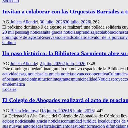
Sociedad
Invitan a colaborar con las Orquestas Barriales a t
AG
Julieta Allende
30 julio, 2026
30 julio, 2026
262
El próximo domingo 9 de agosto se realizará una pollada solidaria cuya 
20 mil pesos
ag noticias
alta gracia noticias
aprendizaje
colaboracion
est
domingo 9 de agosto
Reservas
sociedad
solidaridad
valor de la porcion
v
Cultura
Un paso histórico: la Biblioteca Sarmiento abre su
AG
Julieta Allende
2 julio, 2026
2 julio, 2026
348
Este domingo quedará inaugurado un nuevo espacio de la Biblioteca Po
actividades
ag noticias
alta gracia noticias
avance
cooperativa
Cultura
des
años
inauguracion
institucion
integrantes
municipalidad
Noticias
proyecto
emblemática
Locales
El Colegio de Abogados realizará el acto de procl
AG
Belen Montoya
18 junio, 2026
18 junio, 2026
447
La Delegación Alta Gracia del Colegio de Abogados de Córdoba llevará
acto
ag noticias
alta gracia noticias
comunidad juridica local
cuerpos de v
sus nuevas autoridades
fortalecimiento
gestion
informacion difundida
in