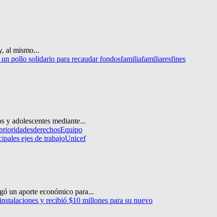
y, al mismo...
 un pollo solidario para recaudar fondos
familia
familiares
fines
s y adolescentes mediante...
prioridades
derechos
Equipo
cipales ejes de trabajo
Unicef
gó un aporte económico para...
instalaciones y recibió $10 millones para su nuevo