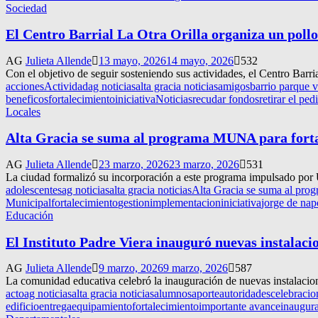
Sociedad
El Centro Barrial La Otra Orilla organiza un pollo
AG
Julieta Allende
13 mayo, 2026
14 mayo, 2026
532
Con el objetivo de seguir sosteniendo sus actividades, el Centro Barria
acciones
Actividad
ag noticias
alta gracia noticias
amigos
barrio parque v
beneficos
fortalecimiento
iniciativa
Noticias
recudar fondos
retirar el ped
Locales
Alta Gracia se suma al programa MUNA para fortale
AG
Julieta Allende
23 marzo, 2026
23 marzo, 2026
531
La ciudad formalizó su incorporación a este programa impulsado por 
adolescentes
ag noticias
alta gracia noticias
Alta Gracia se suma al prog
Municipal
fortalecimiento
gestion
implementacion
iniciativa
jorge de nap
Educación
El Instituto Padre Viera inauguró nuevas instalacio
AG
Julieta Allende
9 marzo, 2026
9 marzo, 2026
587
La comunidad educativa celebró la inauguración de nuevas instalacio
acto
ag noticias
alta gracia noticias
alumnos
aporte
autoridades
celebracio
edificio
entrega
equipamiento
fortalecimiento
importante avance
inaugur