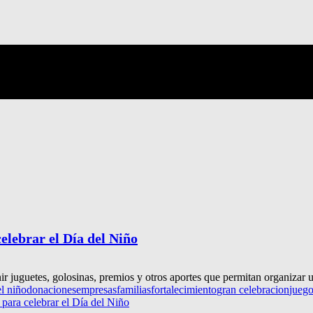
elebrar el Día del Niño
r juguetes, golosinas, premios y otros aportes que permitan organizar un
el niño
donaciones
empresas
familias
fortalecimiento
gran celebracion
jueg
para celebrar el Día del Niño