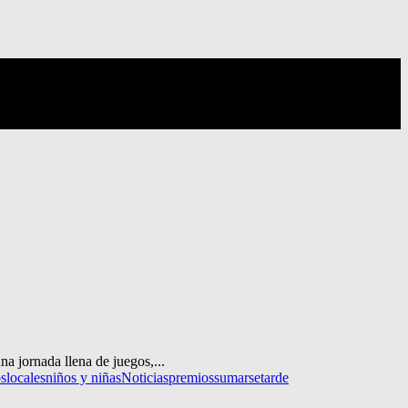
a jornada llena de juegos,...
os
locales
niños y niñas
Noticias
premios
sumarse
tarde