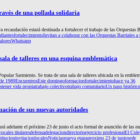
ravés de una pollada solidaria
recaudación estará destinada a fortalecer el trabajo de las Orquestas Ba
udiantes
fortalecimiento
Invitan a colaborar con las Orquestas Barriales a 
alores
Whatsapp
 sala de talleres en una esquina emblemática
pular Sarmiento. Se trata de una sala de talleres ubicada en la emblem
de 1989
Encuentros
Este domingo
formacion
fortalecimiento
hace ya 36
s
tener vida propia
trabajo colectivo
trabajo comunitario
Un paso histórico
amación de sus nuevas autoridades
 adelante el próximo 23 de junio el acto formal de asunción de las nu
ocales titulares
defensa
delegacion
directorio
ejercicio profesional
El Cole
stitucion
invitacion
locales
Noticias
nueva etapa
proximo 23 de junio
sede