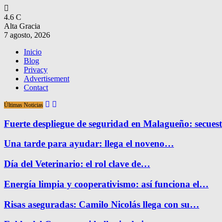
4.6
C
Alta Gracia
7 agosto, 2026
Inicio
Blog
Privacy
Advertisement
Contact
Últimas Noticias
Fuerte despliegue de seguridad en Malagueño: secue
Una tarde para ayudar: llega el noveno…
Día del Veterinario: el rol clave de…
Energía limpia y cooperativismo: así funciona el…
Risas aseguradas: Camilo Nicolás llega con su…