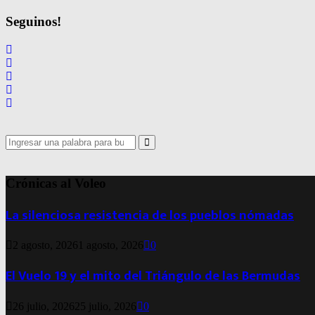
de
Seguinos!
entradas
Search
for:
Search
Crónicas al Voleo
La silenciosa resistencia de los pueblos nómadas
2 agosto, 2026
1 agosto, 2026
0
El Vuelo 19 y el mito del Triángulo de las Bermudas
26 julio, 2026
25 julio, 2026
0