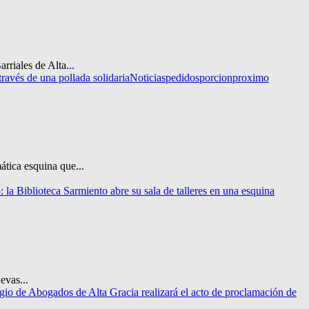
rriales de Alta...
través de una pollada solidaria
Noticias
pedidos
porcion
proximo
ática esquina que...
: la Biblioteca Sarmiento abre su sala de talleres en una esquina
evas...
gio de Abogados de Alta Gracia realizará el acto de proclamación de