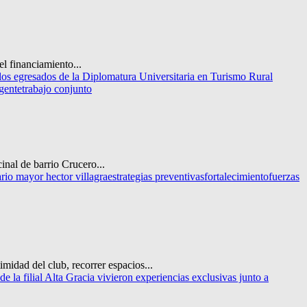
l financiamiento...
los egresados de la Diplomatura Universitaria en Turismo Rural
gente
trabajo conjunto
inal de barrio Crucero...
rio mayor hector villagra
estrategias preventivas
fortalecimiento
fuerzas
imidad del club, recorrer espacios...
e la filial Alta Gracia vivieron experiencias exclusivas junto a