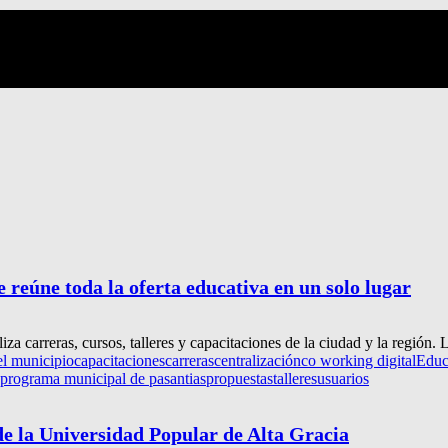
 reúne toda la oferta educativa en un solo lugar
 carreras, cursos, talleres y capacitaciones de la ciudad y la región. La
el municipio
capacitaciones
carreras
centralización
co working digital
Educ
programa municipal de pasantias
propuestas
talleres
usuarios
de la Universidad Popular de Alta Gracia