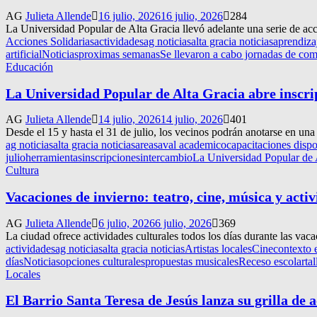
AG
Julieta Allende
16 julio, 2026
16 julio, 2026
284
La Universidad Popular de Alta Gracia llevó adelante una serie de acci
Acciones Solidarias
actividades
ag noticias
alta gracia noticias
aprendiza
artificial
Noticias
proximas semanas
Se llevaron a cabo jornadas de com
Educación
La Universidad Popular de Alta Gracia abre inscri
AG
Julieta Allende
14 julio, 2026
14 julio, 2026
401
Desde el 15 y hasta el 31 de julio, los vecinos podrán anotarse en una 
ag noticias
alta gracia noticias
areas
aval academico
capacitaciones dispo
julio
herramientas
inscripciones
intercambio
La Universidad Popular de A
Cultura
Vacaciones de invierno: teatro, cine, música y activ
AG
Julieta Allende
6 julio, 2026
6 julio, 2026
369
La ciudad ofrece actividades culturales todos los días durante las vacac
actividades
ag noticias
alta gracia noticias
Artistas locales
Cine
contexto
días
Noticias
opciones culturales
propuestas musicales
Receso escolar
tal
Locales
El Barrio Santa Teresa de Jesús lanza su grilla de a