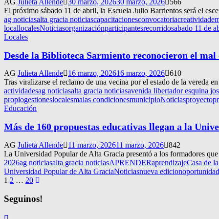
AG
Julieta Allende
30 marzo, 2026
30 marzo, 2026
566
El próximo sábado 11 de abril, la Escuela Julio Barrientos será el esce
ag noticias
alta gracia noticias
capacitaciones
convocatoria
creatividad
em
local
locales
Noticias
organización
participantes
recorrido
sabado 11 de ab
Locales
Desde la Biblioteca Sarmiento reconocieron el mal 
AG
Julieta Allende
16 marzo, 2026
16 marzo, 2026
610
Tras viralizarse el reclamo de una vecina por el estado de la vereda 
actividades
ag noticias
alta gracia noticias
avenida libertador esquina jo
propio
gestiones
locales
malas condiciones
municipio
Noticias
proyecto
pr
Educación
Más de 160 propuestas educativas llegan a la Univ
AG
Julieta Allende
11 marzo, 2026
11 marzo, 2026
842
La Universidad Popular de Alta Gracia presentó a los formadores que e
2026
ag noticias
alta gracia noticias
APRENDER
aprendizaje
Casa de la
Universidad Popular de Alta Gracia
Noticias
nueva edicion
oportunida
Navegación
1
2
…
20
de
Seguinos!
entradas