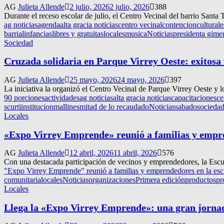
AG
Julieta Allende
2 julio, 2026
2 julio, 2026
388
Durante el receso escolar de julio, el Centro Vecinal del barrio Santa 
ag noticias
agenda
alta gracia noticias
centro vecinal
contencion
culturale
barrial
infancias
libres y gratuitas
locales
musica
Noticias
presidenta gimen
Sociedad
Cruzada solidaria en Parque Virrey Oeste: exitosa 
AG
Julieta Allende
25 mayo, 2026
24 mayo, 2026
397
La iniciativa la organizó el Centro Vecinal de Parque Virrey Oeste y l
90 porciones
actividades
ag noticias
alta gracia noticias
capacitaciones
ce
scurti
institucion
mallines
mitad de lo recaudado
Noticias
sabado
socieda
Locales
«Expo Virrey Emprende» reunió a familias y empre
AG
Julieta Allende
12 abril, 2026
11 abril, 2026
576
Con una destacada participación de vecinos y emprendedores, la Escue
"Expo Virrey Emprende" reunió a familias y emprendedores en la escu
comunitaria
locales
Noticias
organizaciones
Primera edición
productos
pr
Locales
Llega la «Expo Virrey Emprende»: una gran jornada