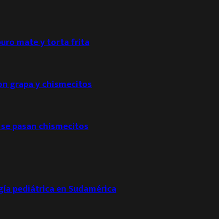
puro mate y torta frita
con grapa y chismecitos
 se pasan chismecitos
ogía pediátrica en Sudamérica