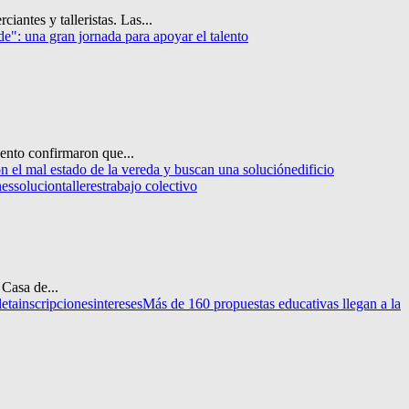
iantes y talleristas. Las...
": una gran jornada para apoyar el talento
iento confirmaron que...
n el mal estado de la vereda y buscan una solución
edificio
nes
solucion
talleres
trabajo colectivo
 Casa de...
leta
inscripciones
intereses
Más de 160 propuestas educativas llegan a la