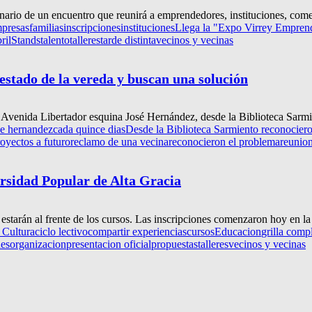
nario de un encuentro que reunirá a emprendedores, instituciones, comerc
presas
familias
inscripciones
instituciones
Llega la "Expo Virrey Emprende
ril
Stands
talento
talleres
tarde distinta
vecinos y vecinas
estado de la vereda y buscan una solución
en Avenida Libertador esquina José Hernández, desde la Biblioteca Sarm
se hernandez
cada quince dias
Desde la Biblioteca Sarmiento reconociero
oyectos a futuro
reclamo de una vecina
reconocieron el problema
reunio
ersidad Popular de Alta Gracia
starán al frente de los cursos. Las inscripciones comenzaron hoy en la
 Cultura
ciclo lectivo
compartir experiencias
cursos
Educacion
grilla comp
des
organizacion
presentacion oficial
propuestas
talleres
vecinos y vecinas