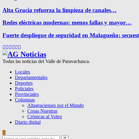
Alta Gracia refuerza la limpieza de canales…
Redes eléctricas modernas: menos fallas y mayor…
Fuerte despliegue de seguridad en Malagueño: secue
Facebook
Twitter
Instagram
Pinterest
Google
Youtube
Todas las noticias del Valle de Paravachasca.
Locales
Departamentales
Deportes
Policiales
Provinciales
Columnas
Altagracienses por el Mundo
Cosas Nuestras
Crónicas al Voleo
Diario digital
Search