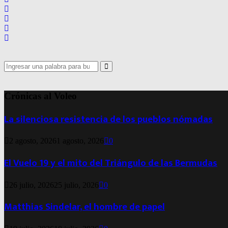
Search
for:
Search
Crónicas al Voleo
La silenciosa resistencia de los pueblos nómadas
2 agosto, 2026
1 agosto, 2026
0
El Vuelo 19 y el mito del Triángulo de las Bermudas
26 julio, 2026
25 julio, 2026
0
Matthias Sindelar, el hombre de papel