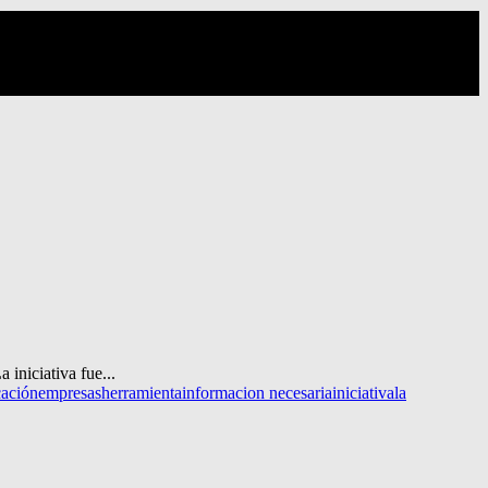
 iniciativa fue...
ación
empresas
herramienta
informacion necesaria
iniciativa
la