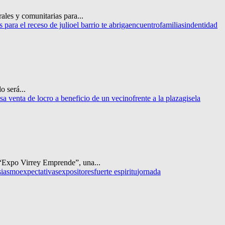
ales y comunitarias para...
s para el receso de julio
el barrio te abriga
encuentro
familias
indentidad
o será...
sa venta de locro a beneficio de un vecino
frente a la plaza
gisela
e “Expo Virrey Emprende”, una...
siasmo
expectativas
expositores
fuerte espiritu
jornada