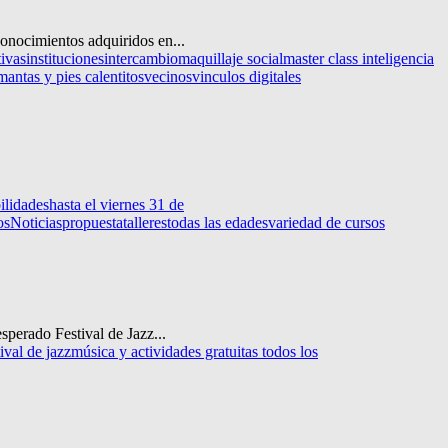
conocimientos adquiridos en...
tivas
instituciones
intercambio
maquillaje social
master class inteligencia
mantas y pies calentitos
vecinos
vinculos digitales
ilidades
hasta el viernes 31 de
os
Noticias
propuesta
talleres
todas las edades
variedad de cursos
esperado Festival de Jazz...
tival de jazz
música y actividades gratuitas todos los