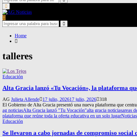
for:
Search
Primary
Menu
Search
for:
Search
Home
talleres
Educación
Alta Gracia lanzó «Tu Vocación», la plataforma que
AG
Julieta Allende
17 julio, 2026
17 julio, 2026
318
El Gobierno de Alta Gracia presentó una nueva plataforma que centraliza
ag noticias
Alta Gracia lanzó "Tu Vocación"
alta gracia noticias
areas d
plataforma que reúne toda la oferta educativa en un solo lugar
Noticias
Educación
Se llevaron a cabo jornadas de compromiso social 