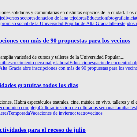
ones solidarias y comunitarias en distintos espacios de la ciudad. Los 
je
diversos sectores
donacion de lana tejedoras
Educacion
fotografia
inicia
promiso social de la Universidad Popular de Alta Gracia
talleres
tejidos 
pciones con más de 90 propuestas para los vecinos
amplia variedad de cursos y talleres de la Universidad Popular....
nibles
crecimiento personal y laboral
Educacion
espacio de encuentro
hab
lta Gracia abre inscripciones con más de 90 propuestas para los vecin
idades gratuitas todos los días
iones. Habrá espectáculos teatrales, cine, música en vivo, talleres y el 
 economico complejo
Cultura
direccion de cultura
dos semanas
familias
fes
leres
Temporada
Vacaciones de invierno: teatro
vecinos
ctividades para el receso de julio