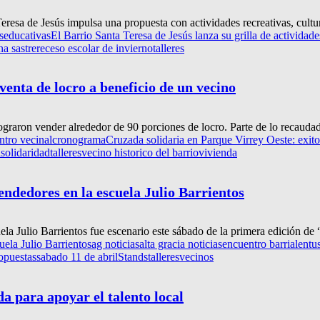
Teresa de Jesús impulsa una propuesta con actividades recreativas, cultur
s
educativas
El Barrio Santa Teresa de Jesús lanza su grilla de actividade
a sastre
receso escolar de invierno
talleres
venta de locro a beneficio de un vecino
ograron vender alrededor de 90 porciones de locro. Parte de lo recaudad
ntro vecinal
cronograma
Cruzada solidaria en Parque Virrey Oeste: exito
d
solidaridad
talleres
vecino historico del barrio
vivienda
ndedores en la escuela Julio Barrientos
la Julio Barrientos fue escenario este sábado de la primera edición d
ela Julio Barrientos
ag noticias
alta gracia noticias
encuentro barrial
entu
opuestas
sabado 11 de abril
Stands
talleres
vecinos
 para apoyar el talento local