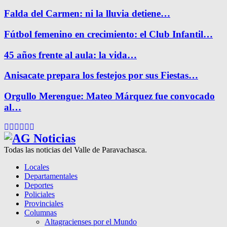
Falda del Carmen: ni la lluvia detiene…
Fútbol femenino en crecimiento: el Club Infantil…
45 años frente al aula: la vida…
Anisacate prepara los festejos por sus Fiestas…
Orgullo Merengue: Mateo Márquez fue convocado
al…
Facebook
Twitter
Instagram
Pinterest
Google
Youtube
Todas las noticias del Valle de Paravachasca.
Locales
Departamentales
Deportes
Policiales
Provinciales
Columnas
Altagracienses por el Mundo