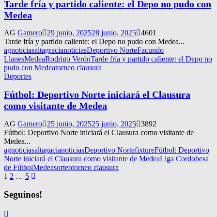
Tarde fría y partido caliente: el Depo no pudo con
Medea
AG
Gamero
29 junio, 2025
28 junio, 2025
4601
Tarde fría y partido caliente: el Depo no pudo con Medea...
agnoticias
altagracianoticias
Deportivo Norte
Facundo
Llanes
Medea
Rodrigo Verón
Tarde fría y partido caliente: el Depo no
pudo con Medea
torneo clausura
Deportes
Fútbol: Deportivo Norte iniciará el Clausura
como visitante de Medea
AG
Gamero
25 junio, 2025
25 junio, 2025
3892
Fútbol: Deportivo Norte iniciará el Clausura como visitante de
Medea...
agnoticias
altagacianoticias
Deportivo Norte
fixture
Fútbol: Deportivo
Norte iniciará el Clausura como visitante de Medea
Liga Cordobesa
de Fútbol
Medea
sorteo
torneo clausura
Navegación
1
2
…
5
de
Seguinos!
entradas