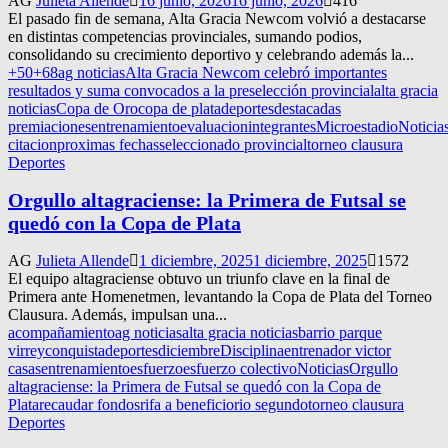
AG
Julieta Allende
16 junio, 2026
16 junio, 2026
416
El pasado fin de semana, Alta Gracia Newcom volvió a destacarse
en distintas competencias provinciales, sumando podios,
consolidando su crecimiento deportivo y celebrando además la...
+50
+68
ag noticias
Alta Gracia Newcom celebró importantes
resultados y suma convocados a la preselección provincial
alta gracia
noticias
Copa de Oro
copa de plata
deportes
destacadas
premiaciones
entrenamiento
evaluacion
integrantes
Microestadio
Noticia
citacion
proximas fechas
seleccionado provincial
torneo clausura
Deportes
Orgullo altagraciense: la Primera de Futsal se
quedó con la Copa de Plata
AG
Julieta Allende
1 diciembre, 2025
1 diciembre, 2025
1572
El equipo altagraciense obtuvo un triunfo clave en la final de
Primera ante Homenetmen, levantando la Copa de Plata del Torneo
Clausura. Además, impulsan una...
acompañamiento
ag noticias
alta gracia noticias
barrio parque
virrey
conquista
deportes
diciembre
Disciplina
entrenador victor
casas
entrenamiento
esfuerzo
esfuerzo colectivo
Noticias
Orgullo
altagraciense: la Primera de Futsal se quedó con la Copa de
Plata
recaudar fondos
rifa a beneficio
rio segundo
torneo clausura
Deportes