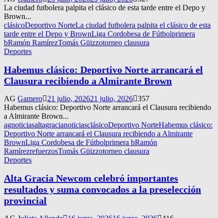
La ciudad futbolera palpita el clásico de esta tarde entre el Depo y
Brown...
clásico
Deportivo Norte
La ciudad futbolera palpita el clásico de esta
tarde entre el Depo y Brown
Liga Cordobesa de Fútbol
primera
b
Ramón Ramírez
Tomás Güizzo
torneo clausura
Deportes
Habemus clásico: Deportivo Norte arrancará el
Clausura recibiendo a Almirante Brown
AG
Gamero
21 julio, 2026
21 julio, 2026
357
Habemus clásico: Deportivo Norte arrancará el Clausura recibiendo
a Almirante Brown...
agnoticias
altagracianoticias
clásico
Deportivo Norte
Habemus clásico:
Deportivo Norte arrancará el Clausura recibiendo a Almirante
Brown
Liga Cordobesa de Fútbol
primera b
Ramón
Ramírez
refuerzos
Tomás Güizzo
torneo clausura
Deportes
Alta Gracia Newcom celebró importantes
resultados y suma convocados a la preselección
provincial