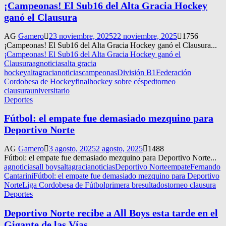
¡Campeonas! El Sub16 del Alta Gracia Hockey
ganó el Clausura
AG
Gamero
23 noviembre, 2025
22 noviembre, 2025
1756
¡Campeonas! El Sub16 del Alta Gracia Hockey ganó el Clausura...
¡Campeonas! El Sub16 del Alta Gracia Hockey ganó el
Clausura
agnoticias
alta gracia
hockey
altagracianoticias
campeonas
División B1
Federación
Cordobesa de Hockey
final
hockey sobre césped
torneo
clausura
universitario
Deportes
Fútbol: el empate fue demasiado mezquino para
Deportivo Norte
AG
Gamero
3 agosto, 2025
2 agosto, 2025
1488
Fútbol: el empate fue demasiado mezquino para Deportivo Norte...
agnoticias
all boys
altagracianoticias
Deportivo Norte
empate
Fernando
Cantarini
Fútbol: el empate fue demasiado mezquino para Deportivo
Norte
Liga Cordobesa de Fútbol
primera b
resultados
torneo clausura
Deportes
Deportivo Norte recibe a All Boys esta tarde en el
Gigante de las Vías