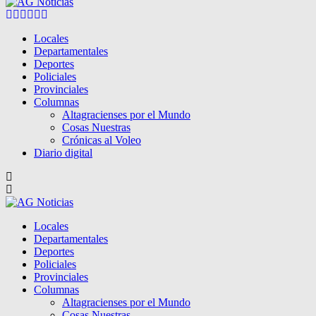
Facebook
Twitter
Instagram
Pinterest
Google
Youtube
Locales
Departamentales
Deportes
Policiales
Provinciales
Columnas
Altagracienses por el Mundo
Cosas Nuestras
Crónicas al Voleo
Diario digital
Locales
Departamentales
Deportes
Policiales
Provinciales
Columnas
Altagracienses por el Mundo
Cosas Nuestras