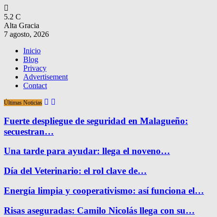
5.2
C
Alta Gracia
7 agosto, 2026
Inicio
Blog
Privacy
Advertisement
Contact
Últimas Noticias
Fuerte despliegue de seguridad en Malagueño:
secuestran…
Una tarde para ayudar: llega el noveno…
Día del Veterinario: el rol clave de…
Energía limpia y cooperativismo: así funciona el…
Risas aseguradas: Camilo Nicolás llega con su…