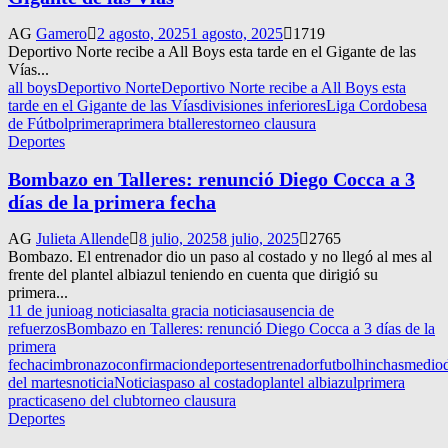
AG
Gamero
2 agosto, 2025
1 agosto, 2025
1719
Deportivo Norte recibe a All Boys esta tarde en el Gigante de las
Vías...
all boys
Deportivo Norte
Deportivo Norte recibe a All Boys esta
tarde en el Gigante de las Vías
divisiones inferiores
Liga Cordobesa
de Fútbol
primera
primera b
talleres
torneo clausura
Deportes
Bombazo en Talleres: renunció Diego Cocca a 3
días de la primera fecha
AG
Julieta Allende
8 julio, 2025
8 julio, 2025
2765
Bombazo. El entrenador dio un paso al costado y no llegó al mes al
frente del plantel albiazul teniendo en cuenta que dirigió su
primera...
11 de junio
ag noticias
alta gracia noticias
ausencia de
refuerzos
Bombazo en Talleres: renunció Diego Cocca a 3 días de la
primera
fecha
cimbronazo
confirmacion
deportes
entrenador
futbol
hinchas
mediod
del martes
noticia
Noticias
paso al costado
plantel albiazul
primera
practica
seno del club
torneo clausura
Deportes