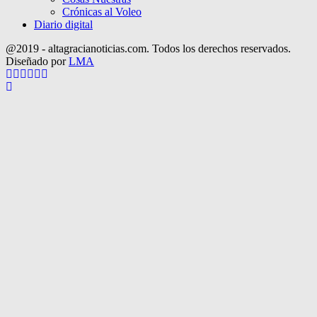
Crónicas al Voleo
Diario digital
@2019 - altagracianoticias.com. Todos los derechos reservados.
Diseñado por
LMA
Facebook
Twitter
Instagram
Pinterest
Google
Youtube