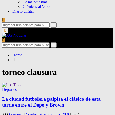
Cosas Nuestras
Crónicas al Voleo
Diario digital
Search
for:
Search
Primary
Menu
Search
for:
Search
Home
torneo clausura
Deportes
La ciudad futbolera palpita el clásico de esta
tarde entre el Depo y Brown
AG
Gamero
25 julio, 2026
25 julio, 2026
327