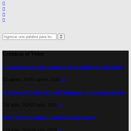
Search
for:
Search
Crónicas al Voleo
La silenciosa resistencia de los pueblos nómadas
2 agosto, 2026
1 agosto, 2026
0
El Vuelo 19 y el mito del Triángulo de las Bermudas
26 julio, 2026
25 julio, 2026
0
Matthias Sindelar, el hombre de papel
19 julio, 2026
18 julio, 2026
0