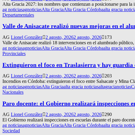
Alta Gracia 2027: los nombres que comienzan a posicionarse para la inte
ag noticias
agnoticias
Alta Gracia
Alta Gracia Córdoba
alta gracia notici
Departamentales
Valle de Anisacate realizó nuevas mejoras en el a
AG
Lionel González
2 agosto, 2026
2 agosto, 2026
173
Valle de Anisacate realizó 18 intervenciones en el alumbrado público,
ag noticias
agnoticias
Alta Gracia
Alta Gracia Córdoba
alta gracia notici
Provinciales
Extinguieron el foco en Traslasierra y hay guardia
AG
Lionel González
2 agosto, 2026
2 agosto, 2026
203
Incendios en Córdoba: extinguieron el foco entre Salsacate y Mina Cla
ag noticias
agnoticias
Alta Gracia
alta gracia noticias
altagracianoticias
C
Nacionales
Paro docente: el Gobierno realizará inspecciones en
AG
Lionel González
2 agosto, 2026
2 agosto, 2026
290
El Gobierno realizará inspecciones en escuelas durante el paro docent
ag noticias
agnoticias
Alta Gracia
Alta Gracia Córdoba
alta gracia notici
Sociedad