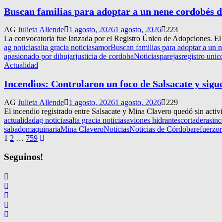
Buscan familias para adoptar a un nene cordobés d
AG
Julieta Allende
1 agosto, 2026
1 agosto, 2026
223
La convocatoria fue lanzada por el Registro Único de Adopciones. El
ag noticias
alta gracia noticias
amor
Buscan familias para adoptar a un 
apasionado por dibujar
justicia de cordoba
Noticias
parejas
registro uni
Actualidad
Incendios: Controlaron un foco de Salsacate y sig
AG
Julieta Allende
1 agosto, 2026
1 agosto, 2026
229
El incendio registrado entre Salsacate y Mina Clavero quedó sin activi
actualidad
ag noticias
alta gracia noticias
aviones hidrantes
cortaderas
in
sabado
maquinaria
Mina Clavero
Noticias
Noticias de Córdoba
refuerzo
Navegación
1
2
…
759
de
Seguinos!
entradas