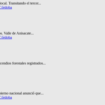
cal. Transitando el tercer...
 Córdoba
. Valle de Anisacate...
 Córdoba
ndios forestales registrados...
bierno nacional anunció que...
 Córdoba