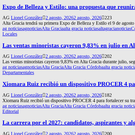
Expo de Belleza y Estilo: una propuesta que reunir
AG
Lionel González
2 agosto, 2026
2 agosto, 2026
223
Alta Gracia tendrá su primera Expo de Belleza y Estilo el 9 de agosto e
ag noticias
agnoticias
Alta Gracia
alta gracia noticias
altagracianoticias
C
Locales
Las ventas minoristas cayeron 9,83% en julio en A
AG
Lionel González
2 agosto, 2026
2 agosto, 2026
202
Las ventas minoristas cayeron 9,83% en Alta Gracia durante julio, s
ag noticias
agnoticias
Alta Gracia
Alta Gracia Córdoba
alta gracia notici
Departamentales
Xiomara Ruiz recibió un dispositivo PROCER 4 para
AG
Lionel González
2 agosto, 2026
2 agosto, 2026
182
Xiomara Ruiz recibió un dispositivo PROCER 4 para fortalecer su tray
ag noticias
agnoticias
Alta Gracia
Alta Gracia Córdoba
alta gracia notici
Editorial
La carrera por el 2027: candidatos, aspirantes y al
AG
Lionel González
2 agosto, 2026
2 agosto, 2026
200