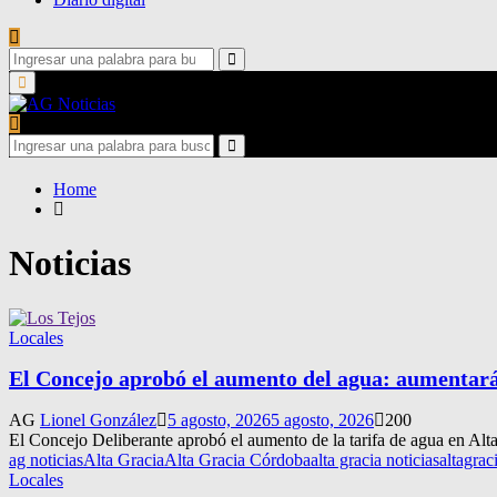
Search
for:
Search
Primary
Menu
Search
for:
Search
Home
Noticias
Locales
El Concejo aprobó el aumento del agua: aumentar
AG
Lionel González
5 agosto, 2026
5 agosto, 2026
200
El Concejo Deliberante aprobó el aumento de la tarifa de agua en Alta
ag noticias
Alta Gracia
Alta Gracia Córdoba
alta gracia noticias
altagrac
Locales