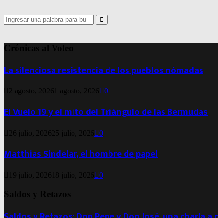
Search
for:
Search
Crónicas al Voleo
La silenciosa resistencia de los pueblos nómadas
2 agosto, 2026
1 agosto, 2026
0
El Vuelo 19 y el mito del Triángulo de las Bermudas
26 julio, 2026
25 julio, 2026
0
Matthias Sindelar, el hombre de papel
19 julio, 2026
18 julio, 2026
0
Saldos y Retazos
Saldos y Retazos: Don Pepe y Don José, una charla a 