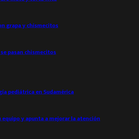
con grapa y chismecitos
 se pasan chismecitos
ogía pediátrica en Sudamérica
u equipo y apunta a mejorar la atención