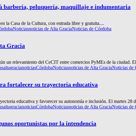
á barbería, peluquería, maquillaje e indumentaria
n la Casa de la Cultura, con entrada libre y gratuita....
órdoba
Noticias
noticias de Alta Gracia
Noticias de Córdoba
lta Gracia
egún un relevamiento del CeCIT entre comercios PyMEs de la ciudad. El
as
altagracianoticias
Córdoba
Noticias
noticias de Alta Gracia
Noticias de
 fortalecer su trayectoria educativa
ectoria educativa y favorecer su autonomía e inclusión. El martes 28 d
as
altagracianoticias
Córdoba
Noticias
noticias de Alta Gracia
Noticias de
gunos oportunistas por la intendencia