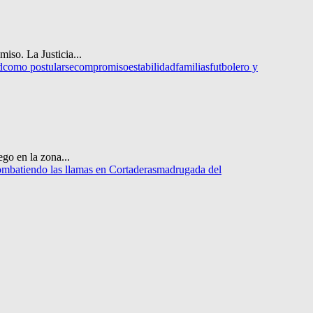
iso. La Justicia...
d
como postularse
compromiso
estabilidad
familias
futbolero y
go en la zona...
ombatiendo las llamas en Cortaderas
madrugada del