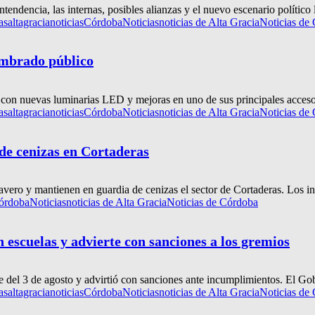
ndencia, las internas, posibles alianzas y el nuevo escenario político lo
as
altagracianoticias
Córdoba
Noticias
noticias de Alta Gracia
Noticias de
lumbrado público
 con nuevas luminarias LED y mejoras en uno de sus principales accesos
as
altagracianoticias
Córdoba
Noticias
noticias de Alta Gracia
Noticias de
 de cenizas en Cortaderas
vero y mantienen en guardia de cenizas el sector de Cortaderas. Los ince
órdoba
Noticias
noticias de Alta Gracia
Noticias de Córdoba
 escuelas y advierte con sanciones a los gremios
e del 3 de agosto y advirtió con sanciones ante incumplimientos. El Go
as
altagracianoticias
Córdoba
Noticias
noticias de Alta Gracia
Noticias de