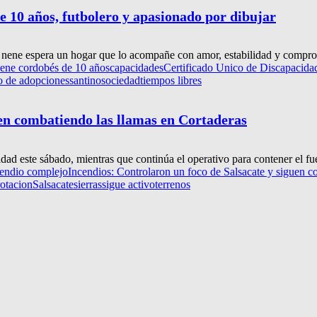
e 10 años, futbolero y apasionado por dibujar
 nene espera un hogar que lo acompañe con amor, estabilidad y comprom
nene cordobés de 10 años
capacidades
Certificado Unico de Discapacida
co de adopciones
santino
sociedad
tiempos libres
uen combatiendo las llamas en Cortaderas
dad este sábado, mientras que continúa el operativo para contener el fue
cendio complejo
Incendios: Controlaron un foco de Salsacate y siguen c
rotacion
Salsacate
sierras
sigue activo
terrenos