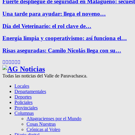
Fuerte despliegue de seguridad en Malagueño: secue
Una tarde para ayudar: llega el noveno…
Día del Veterinario: el rol clave de…
Energía limpia y cooperativismo: así funciona el…
Risas aseguradas: Camilo Nicolás llega con su…
Facebook
Twitter
Instagram
Pinterest
Google
Youtube
Todas las noticias del Valle de Paravachasca.
Locales
Departamentales
Deportes
Policiales
Provinciales
Columnas
Altagracienses por el Mundo
Cosas Nuestras
Crónicas al Voleo
Diario digital