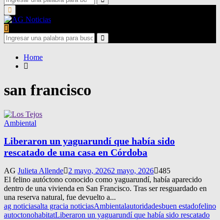
for:
Search
Primary
Menu
Search
for:
Search
Home
san francisco
Ambiental
Liberaron un yaguarundí que había sido
rescatado de una casa en Córdoba
AG
Julieta Allende
2 mayo, 2026
2 mayo, 2026
485
El felino autóctono conocido como yaguarundí, había aparecido
dentro de una vivienda en San Francisco. Tras ser resguardado en
una reserva natural, fue devuelto a...
ag noticias
alta gracia noticias
Ambiental
autoridades
buen estado
felino
autoctono
habitat
Liberaron un yaguarundí que había sido rescatado