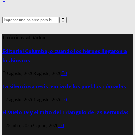
Search
for:
Search
Crónicas al Voleo
Editorial Columba, o cuando los héroes llegaron a
los kioscos
9 agosto, 2026
8 agosto, 2026
0
La silenciosa resistencia de los pueblos nómadas
2 agosto, 2026
1 agosto, 2026
0
El Vuelo 19 y el mito del Triángulo de las Bermudas
26 julio, 2026
25 julio, 2026
0