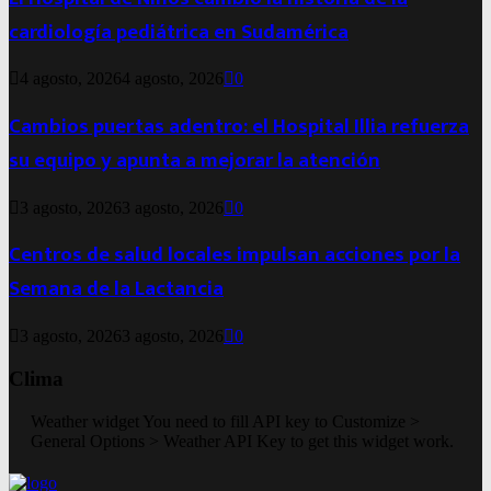
cardiología pediátrica en Sudamérica
4 agosto, 2026
4 agosto, 2026
0
Cambios puertas adentro: el Hospital Illia refuerza
su equipo y apunta a mejorar la atención
3 agosto, 2026
3 agosto, 2026
0
Centros de salud locales impulsan acciones por la
Semana de la Lactancia
3 agosto, 2026
3 agosto, 2026
0
Clima
Weather widget
You need to fill API key to Customize >
General Options > Weather API Key to get this widget work.