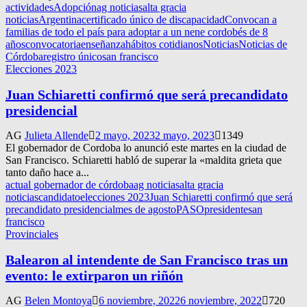
actividades
Adopción
ag noticias
alta gracia
noticias
Argentina
certificado único de discapacidad
Convocan a
familias de todo el país para adoptar a un nene cordobés de 8
años
convocatoria
enseñanza
hábitos cotidianos
Noticias
Noticias de
Córdoba
registro único
san francisco
Elecciones 2023
Juan Schiaretti confirmó que será precandidato
presidencial
AG
Julieta Allende
2 mayo, 2023
2 mayo, 2023
1349
El gobernador de Cordoba lo anunció este martes en la ciudad de
San Francisco. Schiaretti habló de superar la «maldita grieta que
tanto daño hace a...
actual gobernador de córdoba
ag noticias
alta gracia
noticias
candidato
elecciones 2023
Juan Schiaretti confirmó que será
precandidato presidencial
mes de agosto
PASO
presidente
san
francisco
Provinciales
Balearon al intendente de San Francisco tras un
evento: le extirparon un riñón
AG
Belen Montoya
6 noviembre, 2022
6 noviembre, 2022
720