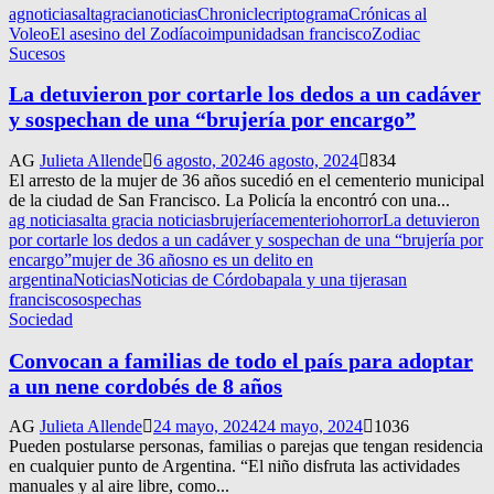
agnoticias
altagracianoticias
Chronicle
criptograma
Crónicas al
Voleo
El asesino del Zodíaco
impunidad
san francisco
Zodiac
Sucesos
La detuvieron por cortarle los dedos a un cadáver
y sospechan de una “brujería por encargo”
AG
Julieta Allende
6 agosto, 2024
6 agosto, 2024
834
El arresto de la mujer de 36 años sucedió en el cementerio municipal
de la ciudad de San Francisco. La Policía la encontró con una...
ag noticias
alta gracia noticias
brujería
cementerio
horror
La detuvieron
por cortarle los dedos a un cadáver y sospechan de una “brujería por
encargo”
mujer de 36 años
no es un delito en
argentina
Noticias
Noticias de Córdoba
pala y una tijera
san
francisco
sospechas
Sociedad
Convocan a familias de todo el país para adoptar
a un nene cordobés de 8 años
AG
Julieta Allende
24 mayo, 2024
24 mayo, 2024
1036
Pueden postularse personas, familias o parejas que tengan residencia
en cualquier punto de Argentina. “El niño disfruta las actividades
manuales y al aire libre, como...