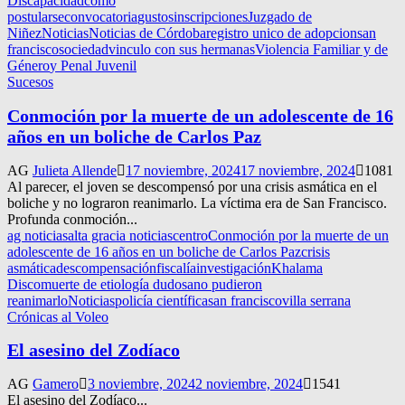
Discapacidad
como
postularse
convocatoria
gustos
inscripciones
Juzgado de
Niñez
Noticias
Noticias de Córdoba
registro unico de adopcion
san
francisco
sociedad
vinculo con sus hermanas
Violencia Familiar y de
Género
y Penal Juvenil
Sucesos
Conmoción por la muerte de un adolescente de 16
años en un boliche de Carlos Paz
AG
Julieta Allende
17 noviembre, 2024
17 noviembre, 2024
1081
Al parecer, el joven se descompensó por una crisis asmática en el
boliche y no lograron reanimarlo. La víctima era de San Francisco.
Profunda conmoción...
ag noticias
alta gracia noticias
centro
Conmoción por la muerte de un
adolescente de 16 años en un boliche de Carlos Paz
crisis
asmática
descompensación
fiscalía
investigación
Khalama
Disco
muerte de etiología dudosa
no pudieron
reanimarlo
Noticias
policía científica
san francisco
villa serrana
Crónicas al Voleo
El asesino del Zodíaco
AG
Gamero
3 noviembre, 2024
2 noviembre, 2024
1541
El asesino del Zodíaco...