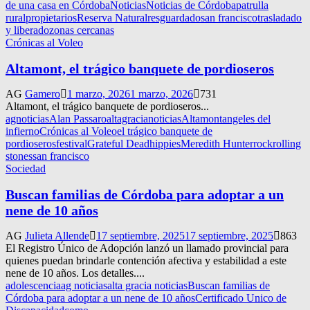
de una casa en Córdoba
Noticias
Noticias de Córdoba
patrulla
rural
propietarios
Reserva Natural
resguardado
san francisco
trasladado
y liberado
zonas cercanas
Crónicas al Voleo
Altamont, el trágico banquete de pordioseros
AG
Gamero
1 marzo, 2026
1 marzo, 2026
731
Altamont, el trágico banquete de pordioseros...
agnoticias
Alan Passaro
altagracianoticias
Altamont
angeles del
infierno
Crónicas al Voleo
el trágico banquete de
pordioseros
festival
Grateful Dead
hippies
Meredith Hunter
rock
rolling
stones
san francisco
Sociedad
Buscan familias de Córdoba para adoptar a un
nene de 10 años
AG
Julieta Allende
17 septiembre, 2025
17 septiembre, 2025
863
El Registro Único de Adopción lanzó un llamado provincial para
quienes puedan brindarle contención afectiva y estabilidad a este
nene de 10 años. Los detalles....
adolescencia
ag noticias
alta gracia noticias
Buscan familias de
Córdoba para adoptar a un nene de 10 años
Certificado Unico de