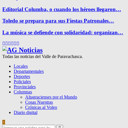
Editorial Columba, o cuando los héroes llegaron…
Toledo se prepara para sus Fiestas Patronales…
La música se defiende con solidaridad: organizan…
Facebook
Twitter
Instagram
Pinterest
Google
Youtube
Todas las noticias del Valle de Paravachasca.
Locales
Departamentales
Deportes
Policiales
Provinciales
Columnas
Altagracienses por el Mundo
Cosas Nuestras
Crónicas al Voleo
Diario digital
Search