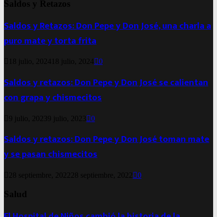
Saldos y Retazos
Saldos y Retazos: Don Pepe y Don José, una charla a
puro mate y torta frita
18 julio, 2024
18 julio, 2024
0
Saldos y retazos: Don Pepe y Don José se calientan
con grapa y chismecitos
9 julio, 2023
9 julio, 2023
0
Saldos y retazos: Don Pepe y Don José toman mate
y se pasan chismecitos
28 septiembre, 2022
28 septiembre, 2022
0
Salud
El Hospital de Niños cambió la historia de la