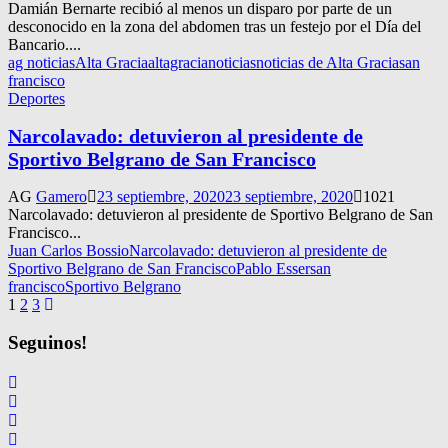
Damián Bernarte recibió al menos un disparo por parte de un
desconocido en la zona del abdomen tras un festejo por el Día del
Bancario....
ag noticias
Alta Gracia
altagracianoticias
noticias de Alta Gracia
san
francisco
Deportes
Narcolavado: detuvieron al presidente de
Sportivo Belgrano de San Francisco
AG
Gamero
23 septiembre, 2020
23 septiembre, 2020
1021
Narcolavado: detuvieron al presidente de Sportivo Belgrano de San
Francisco...
Juan Carlos Bossio
Narcolavado: detuvieron al presidente de
Sportivo Belgrano de San Francisco
Pablo Esser
san
francisco
Sportivo Belgrano
Navegación
1
2
3
de
Seguinos!
entradas