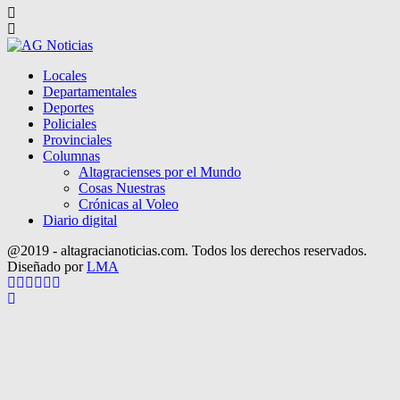
Locales
Departamentales
Deportes
Policiales
Provinciales
Columnas
Altagracienses por el Mundo
Cosas Nuestras
Crónicas al Voleo
Diario digital
@2019 - altagracianoticias.com. Todos los derechos reservados.
Diseñado por
LMA
Facebook
Twitter
Instagram
Pinterest
Google
Youtube