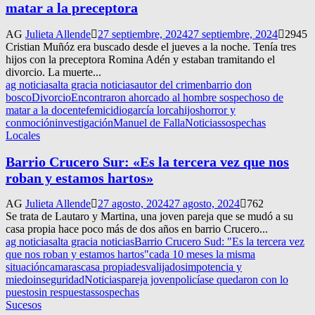
matar a la preceptora
AG
Julieta Allende
27 septiembre, 2024
27 septiembre, 2024
2945
Cristian Muñóz era buscado desde el jueves a la noche. Tenía tres
hijos con la preceptora Romina Adén y estaban tramitando el
divorcio. La muerte...
ag noticias
alta gracia noticias
autor del crimen
barrio don
bosco
Divorcio
Encontraron ahorcado al hombre sospechoso de
matar a la docente
femicidio
garcía lorca
hijos
horror y
conmoción
investigación
Manuel de Falla
Noticias
sospechas
Locales
Barrio Crucero Sur: «Es la tercera vez que nos
roban y estamos hartos»
AG
Julieta Allende
27 agosto, 2024
27 agosto, 2024
762
Se trata de Lautaro y Martina, una joven pareja que se mudó a su
casa propia hace poco más de dos años en barrio Crucero...
ag noticias
alta gracia noticias
Barrio Crucero Sud: "Es la tercera vez
que nos roban y estamos hartos"
cada 10 meses la misma
situación
camaras
casa propia
desvalijados
impotencia y
miedo
inseguridad
Noticias
pareja joven
policía
se quedaron con lo
puesto
sin respuestas
sospechas
Sucesos