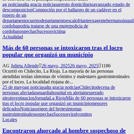
ag noticias
alta gracia noticias
arresto domiciliario
avanzado estado de
descomposicion
Conmoción por el hallazgo de un cadáver en el
ropero de un
departamento
cuerpo
departamento
escalofriante
exagente
hermano
inqui
cordoba
podria tratarse de una mujer
policia de
cordoba
sospechas
Sucesos
victima
Actualidad
Más de 60 personas se intoxicaron tras el locro
popular que organizó un municipio
AG
Julieta Allende
26 mayo, 2025
26 mayo, 2025
1186
Ocurrió en Chilecito, La Rioja. La mayoría de las personas
atendidas tenían síntomas de vómitos y malestares gastrointestinales
por el locro. La localidad riojana de...
25 de mayo
ag noticias
alta gracia noticias
Chilecito
decena de
personas afectadas
guardia
hospital en alerta
inesperado
giro
investigacion
Jornada
La Rioja
Más de 60 personas se intoxicaron
tras el locro popular que organizó un municipio
menores
delicados
Noticias
origen del brote
sintomas
gastrointestinales
sospechas
Sucesos
viral
vomitos
Locales
Encontraron ahorcado al hombre sospechoso de