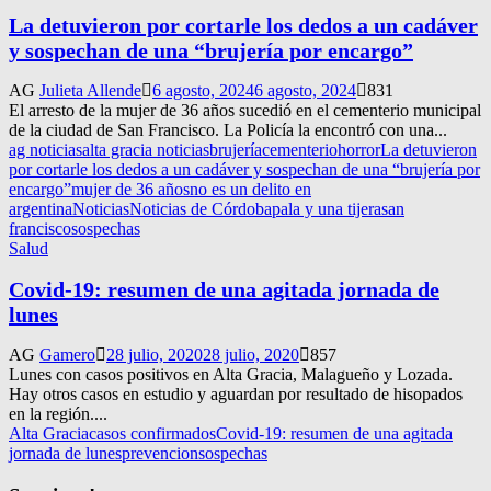
La detuvieron por cortarle los dedos a un cadáver
y sospechan de una “brujería por encargo”
AG
Julieta Allende
6 agosto, 2024
6 agosto, 2024
831
El arresto de la mujer de 36 años sucedió en el cementerio municipal
de la ciudad de San Francisco. La Policía la encontró con una...
ag noticias
alta gracia noticias
brujería
cementerio
horror
La detuvieron
por cortarle los dedos a un cadáver y sospechan de una “brujería por
encargo”
mujer de 36 años
no es un delito en
argentina
Noticias
Noticias de Córdoba
pala y una tijera
san
francisco
sospechas
Salud
Covid-19: resumen de una agitada jornada de
lunes
AG
Gamero
28 julio, 2020
28 julio, 2020
857
Lunes con casos positivos en Alta Gracia, Malagueño y Lozada.
Hay otros casos en estudio y aguardan por resultado de hisopados
en la región....
Alta Gracia
casos confirmados
Covid-19: resumen de una agitada
jornada de lunes
prevencion
sospechas