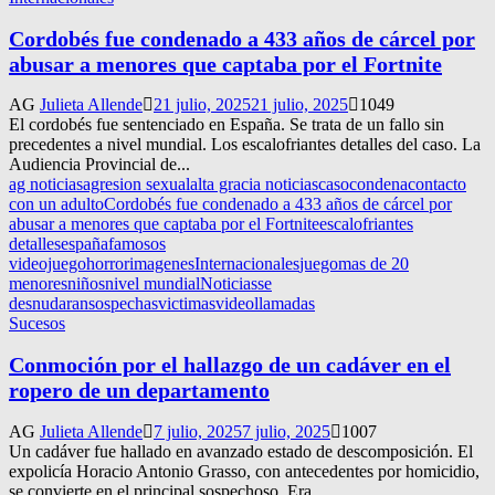
Cordobés fue condenado a 433 años de cárcel por
abusar a menores que captaba por el Fortnite
AG
Julieta Allende
21 julio, 2025
21 julio, 2025
1049
El cordobés fue sentenciado en España. Se trata de un fallo sin
precedentes a nivel mundial. Los escalofriantes detalles del caso. La
Audiencia Provincial de...
ag noticias
agresion sexual
alta gracia noticias
caso
condena
contacto
con un adulto
Cordobés fue condenado a 433 años de cárcel por
abusar a menores que captaba por el Fortnite
escalofriantes
detalles
españa
famosos
videojuego
horror
imagenes
Internacionales
juego
mas de 20
menores
niños
nivel mundial
Noticias
se
desnudaran
sospechas
victimas
videollamadas
Sucesos
Conmoción por el hallazgo de un cadáver en el
ropero de un departamento
AG
Julieta Allende
7 julio, 2025
7 julio, 2025
1007
Un cadáver fue hallado en avanzado estado de descomposición. El
expolicía Horacio Antonio Grasso, con antecedentes por homicidio,
se convierte en el principal sospechoso. Era...