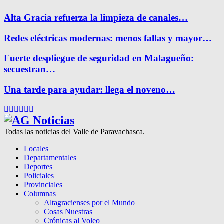
Alta Gracia refuerza la limpieza de canales…
Redes eléctricas modernas: menos fallas y mayor…
Fuerte despliegue de seguridad en Malagueño:
secuestran…
Una tarde para ayudar: llega el noveno…
Facebook
Twitter
Instagram
Pinterest
Google
Youtube
Todas las noticias del Valle de Paravachasca.
Locales
Departamentales
Deportes
Policiales
Provinciales
Columnas
Altagracienses por el Mundo
Cosas Nuestras
Crónicas al Voleo