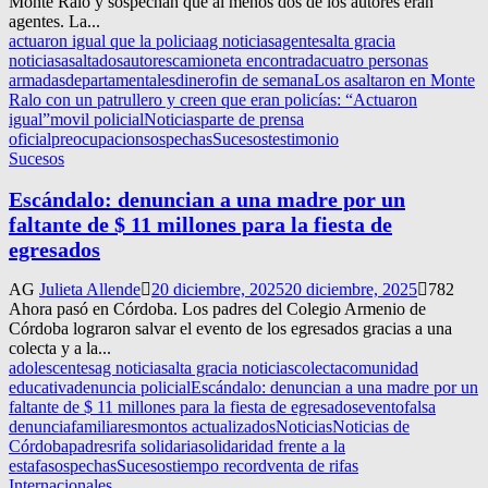
Monte Ralo y sospechan que al menos dos de los autores eran
agentes. La...
actuaron igual que la policia
ag noticias
agentes
alta gracia
noticias
asaltados
autores
camioneta encontrada
cuatro personas
armadas
departamentales
dinero
fin de semana
Los asaltaron en Monte
Ralo con un patrullero y creen que eran policías: “Actuaron
igual”
movil policial
Noticias
parte de prensa
oficial
preocupacion
sospechas
Sucesos
testimonio
Sucesos
Escándalo: denuncian a una madre por un
faltante de $ 11 millones para la fiesta de
egresados
AG
Julieta Allende
20 diciembre, 2025
20 diciembre, 2025
782
Ahora pasó en Córdoba. Los padres del Colegio Armenio de
Córdoba lograron salvar el evento de los egresados gracias a una
colecta y a la...
adolescentes
ag noticias
alta gracia noticias
colecta
comunidad
educativa
denuncia policial
Escándalo: denuncian a una madre por un
faltante de $ 11 millones para la fiesta de egresados
evento
falsa
denuncia
familiares
montos actualizados
Noticias
Noticias de
Córdoba
padres
rifa solidaria
solidaridad frente a la
estafa
sospechas
Sucesos
tiempo record
venta de rifas
Internacionales