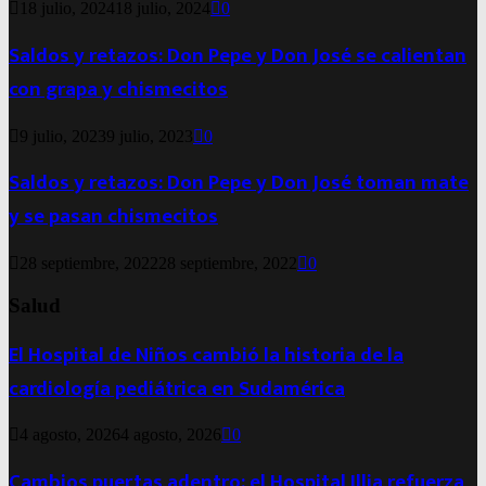
18 julio, 2024
18 julio, 2024
0
Saldos y retazos: Don Pepe y Don José se calientan
con grapa y chismecitos
9 julio, 2023
9 julio, 2023
0
Saldos y retazos: Don Pepe y Don José toman mate
y se pasan chismecitos
28 septiembre, 2022
28 septiembre, 2022
0
Salud
El Hospital de Niños cambió la historia de la
cardiología pediátrica en Sudamérica
4 agosto, 2026
4 agosto, 2026
0
Cambios puertas adentro: el Hospital Illia refuerza