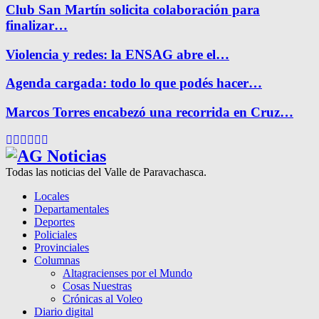
Club San Martín solicita colaboración para
finalizar…
Violencia y redes: la ENSAG abre el…
Agenda cargada: todo lo que podés hacer…
Marcos Torres encabezó una recorrida en Cruz…
Facebook
Twitter
Instagram
Pinterest
Google
Youtube
Todas las noticias del Valle de Paravachasca.
Locales
Departamentales
Deportes
Policiales
Provinciales
Columnas
Altagracienses por el Mundo
Cosas Nuestras
Crónicas al Voleo
Diario digital