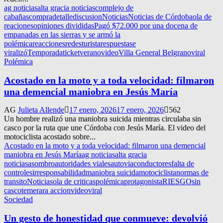
ag noticias
alta gracia noticias
complejo de
cabañas
compra
detalle
discusion
Noticias
Noticias de Córdoba
ola de
reaciones
opiniones divididas
Pagó $72.000 por una docena de
empanadas en las sierras y se armó la
polémica
reacciones
redesturista
respuesta
se
viralizó
Temporada
ticket
verano
video
Villa General Belgrano
viral
Polémica
Acostado en la moto y a toda velocidad: filmaron
una demencial maniobra en Jesús María
AG
Julieta Allende
17 enero, 2026
17 enero, 2026
562
Un hombre realizó una maniobra suicida mientras circulaba sin
casco por la ruta que une Córdoba con Jesús María. El video del
motociclista acostado sobre...
Acostado en la moto y a toda velocidad: filmaron una demencial
maniobra en Jesús María
ag noticias
alta gracia
noticias
asombro
autoridades viales
autovia
conductores
falta de
controles
irresponsabilidad
maniobra suicida
motociclista
normas de
transito
Noticias
ola de criticas
polémica
protagonista
RIESGO
sin
casco
temerara accion
video
viral
Sociedad
Un gesto de honestidad que conmueve: devolvió