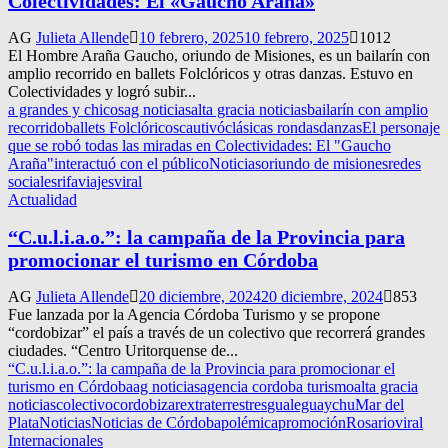
Colectividades: El «Gaucho Araña»
AG
Julieta Allende
10 febrero, 2025
10 febrero, 2025
1012
El Hombre Araña Gaucho, oriundo de Misiones, es un bailarín con
amplio recorrido en ballets Folclóricos y otras danzas. Estuvo en
Colectividades y logró subir...
a grandes y chicos
ag noticias
alta gracia noticias
bailarín con amplio
recorrido
ballets Folclóricos
cautivó
clásicas rondas
danzas
El personaje
que se robó todas las miradas en Colectividades: El "Gaucho
Araña"
interactuó con el público
Noticias
oriundo de misiones
redes
sociales
rifa
viajes
viral
Actualidad
“C.u.l.i.a.o.”: la campaña de la Provincia para
promocionar el turismo en Córdoba
AG
Julieta Allende
20 diciembre, 2024
20 diciembre, 2024
853
Fue lanzada por la Agencia Córdoba Turismo y se propone
“cordobizar” el país a través de un colectivo que recorrerá grandes
ciudades. “Centro Uritorquense de...
“C.u.l.i.a.o.”: la campaña de la Provincia para promocionar el
turismo en Córdoba
ag noticias
agencia cordoba turismo
alta gracia
noticias
colectivo
cordobizar
extraterrestres
gualeguaychu
Mar del
Plata
Noticias
Noticias de Córdoba
polémica
promoción
Rosario
viral
Internacionales