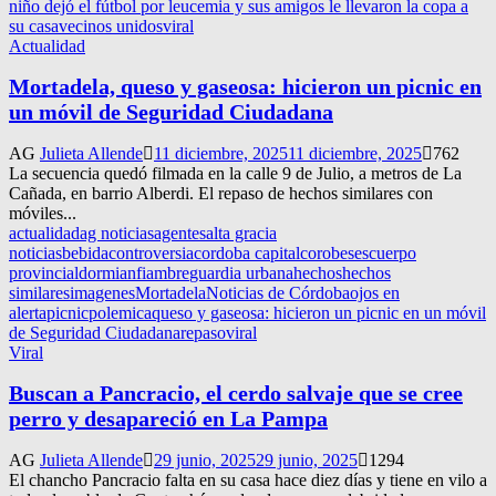
niño dejó el fútbol por leucemia y sus amigos le llevaron la copa a
su casa
vecinos unidos
viral
Actualidad
Mortadela, queso y gaseosa: hicieron un picnic en
un móvil de Seguridad Ciudadana
AG
Julieta Allende
11 diciembre, 2025
11 diciembre, 2025
762
La secuencia quedó filmada en la calle 9 de Julio, a metros de La
Cañada, en barrio Alberdi. El repaso de hechos similares con
móviles...
actualidad
ag noticias
agentes
alta gracia
noticias
bebida
controversia
cordoba capital
corobeses
cuerpo
provincial
dormian
fiambre
guardia urbana
hechos
hechos
similares
imagenes
Mortadela
Noticias de Córdoba
ojos en
alerta
picnic
polemica
queso y gaseosa: hicieron un picnic en un móvil
de Seguridad Ciudadana
repaso
viral
Viral
Buscan a Pancracio, el cerdo salvaje que se cree
perro y desapareció en La Pampa
AG
Julieta Allende
29 junio, 2025
29 junio, 2025
1294
El chancho Pancracio falta en su casa hace diez días y tiene en vilo a