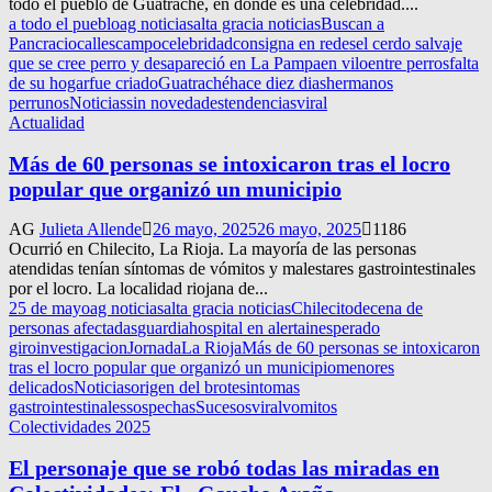
todo el pueblo de Guatraché, en donde es una celebridad....
a todo el pueblo
ag noticias
alta gracia noticias
Buscan a
Pancracio
calles
campo
celebridad
consigna en redes
el cerdo salvaje
que se cree perro y desapareció en La Pampa
en vilo
entre perros
falta
de su hogar
fue criado
Guatraché
hace diez dias
hermanos
perrunos
Noticias
sin novedades
tendencias
viral
Actualidad
Más de 60 personas se intoxicaron tras el locro
popular que organizó un municipio
AG
Julieta Allende
26 mayo, 2025
26 mayo, 2025
1186
Ocurrió en Chilecito, La Rioja. La mayoría de las personas
atendidas tenían síntomas de vómitos y malestares gastrointestinales
por el locro. La localidad riojana de...
25 de mayo
ag noticias
alta gracia noticias
Chilecito
decena de
personas afectadas
guardia
hospital en alerta
inesperado
giro
investigacion
Jornada
La Rioja
Más de 60 personas se intoxicaron
tras el locro popular que organizó un municipio
menores
delicados
Noticias
origen del brote
sintomas
gastrointestinales
sospechas
Sucesos
viral
vomitos
Colectividades 2025
El personaje que se robó todas las miradas en