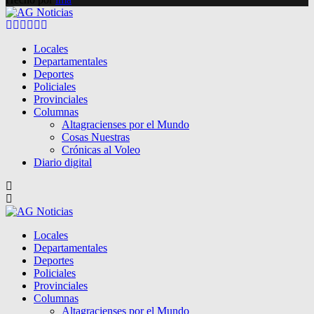
Facebook
Twitter
Instagram
Pinterest
Google
Youtube
Locales
Departamentales
Deportes
Policiales
Provinciales
Columnas
Altagracienses por el Mundo
Cosas Nuestras
Crónicas al Voleo
Diario digital
Locales
Departamentales
Deportes
Policiales
Provinciales
Columnas
Altagracienses por el Mundo