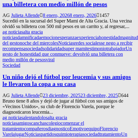
una billetera con medio millón de pesos
AG
Julieta Allende
8 enero, 2026
8 enero, 2026
1457
Sucedió en la sucursal del Super Mami de Alta Gracia. Una vecina
olvidó su billetera con 500 mil pesos en un carrito y, al regresar,...
ag noticias
alta gracia
noticias
damnificada
emocion
esperanza
experiencia
honestidad
magnitud
del gesto
noche del miercoles
Noticias
redes sociales
se nego a recibir
recompensa
sociedad
solidaridad
super mami
testimonio
trabajador
Un
gesto de honestidad que conmueve: devolvió una billetera con
medio millón de pesos
viral
Sociedad
Un niño dejó el fútbol por leucemia y sus amigos
le llevaron la copa a su casa
AG
Julieta Allende
23 diciembre, 2025
23 diciembre, 2025
644
Bruno tiene 8 años y dejó de jugar al fútbol con sus amigos de
«Vecinos Unidos», su club de Florencio Varela, porque le
diagnosticaron leucemia...
ag noticias
alentandolos
alta gracia
noticias
amigos
canchas
colegio
comenzar el
tratamiento
compañeros
diagnostico
Emotivo
equipo
Florencio
Varela
jugar
Noticias
partidos
quimioterapia
sociedad
tratamiento
Un