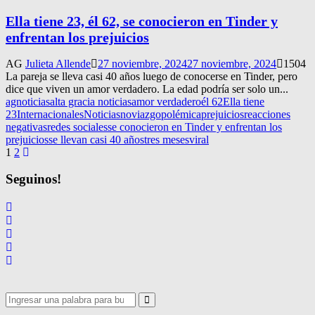
Ella tiene 23, él 62, se conocieron en Tinder y
enfrentan los prejuicios
AG
Julieta Allende
27 noviembre, 2024
27 noviembre, 2024
1504
La pareja se lleva casi 40 años luego de conocerse en Tinder, pero
dice que viven un amor verdadero. La edad podría ser solo un...
agnoticias
alta gracia noticias
amor verdadero
él 62
Ella tiene
23
Internacionales
Noticias
noviazgo
polémica
prejuicios
reacciones
negativas
redes sociales
se conocieron en Tinder y enfrentan los
prejuicios
se llevan casi 40 años
tres meses
viral
Navegación
1
2
de
Seguinos!
entradas
Search
for:
Search