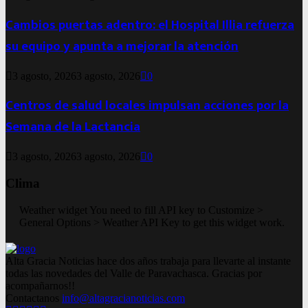
Cambios puertas adentro: el Hospital Illia refuerza
su equipo y apunta a mejorar la atención
3 agosto, 2026
3 agosto, 2026
0
Centros de salud locales impulsan acciones por la
Semana de la Lactancia
3 agosto, 2026
3 agosto, 2026
0
Clima
Weather widget
You need to fill API key to Customize >
General Options > Weather API Key to get this widget work.
Alta Gracia Noticias hace dos años trabaja para llevarte al instante
todas las novedades del Valle de Paravachasca. Gracias por
acompañarnos!!
Contactanos
info@altagracianoticias.com