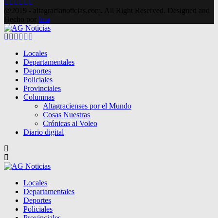
Facebook
Twitter
Instagram
Pinterest
Google
Youtube
@2019 - altagracianoticias.com. All Right Reserved. Designed and
Hecho por
lma
Facebook
Twitter
Instagram
Pinterest
Google
Youtube
Locales
Departamentales
Deportes
Policiales
Provinciales
Columnas
Altagracienses por el Mundo
Cosas Nuestras
Crónicas al Voleo
Diario digital
Locales
Departamentales
Deportes
Policiales
Provinciales