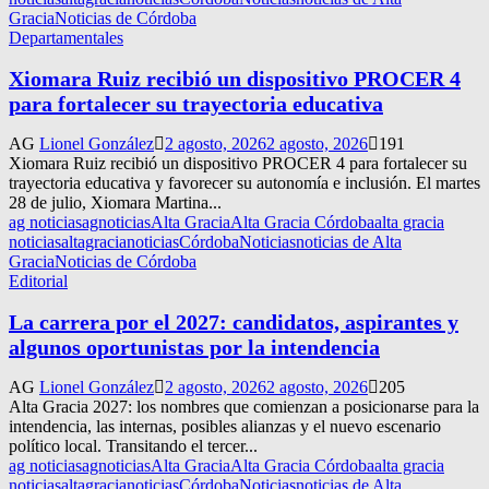
Gracia
Noticias de Córdoba
Departamentales
Xiomara Ruiz recibió un dispositivo PROCER 4
para fortalecer su trayectoria educativa
AG
Lionel González
2 agosto, 2026
2 agosto, 2026
191
Xiomara Ruiz recibió un dispositivo PROCER 4 para fortalecer su
trayectoria educativa y favorecer su autonomía e inclusión. El martes
28 de julio, Xiomara Martina...
ag noticias
agnoticias
Alta Gracia
Alta Gracia Córdoba
alta gracia
noticias
altagracianoticias
Córdoba
Noticias
noticias de Alta
Gracia
Noticias de Córdoba
Editorial
La carrera por el 2027: candidatos, aspirantes y
algunos oportunistas por la intendencia
AG
Lionel González
2 agosto, 2026
2 agosto, 2026
205
Alta Gracia 2027: los nombres que comienzan a posicionarse para la
intendencia, las internas, posibles alianzas y el nuevo escenario
político local. Transitando el tercer...
ag noticias
agnoticias
Alta Gracia
Alta Gracia Córdoba
alta gracia
noticias
altagracianoticias
Córdoba
Noticias
noticias de Alta