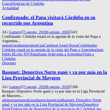
Gracia
Noticias de Córdoba
Actualidad
Confirmado: el Papa visitará Córdoba en su
recorrido por Argentina
AG
Gamero
5 agosto, 2026
6 agosto, 2026
411
Confirmado: Córdoba estará en la agenda de la visita del Papa a
Argentina...
agnoticias
altagracianoticias
Cardenal Angel Rossi
Confirmado:
Córdoba estará en la agenda de la visita del Papa a Argentina
Juan
Pablo II
León XIV
Papa
Santa Sede
visita a Argentina
Visita a
Córdoba
Deportes
Basquet: Deportivo Norte ganó y va por más en la
Liga Provincial de Mayores
AG
Gamero
5 agosto, 2026
6 agosto, 2026
266
Basquet: Deportivo Norte ganó y va por más en la Liga Provincial
de Mayores...
adnbasquet
agnoticias
altagracianoticias
Basquet: Deportivo Norte
ganó y va por más en la Liga Provincial de Mayores
Deportivo
Norte
Federación de Basquetbol de la provincia de Córdoba
Liga