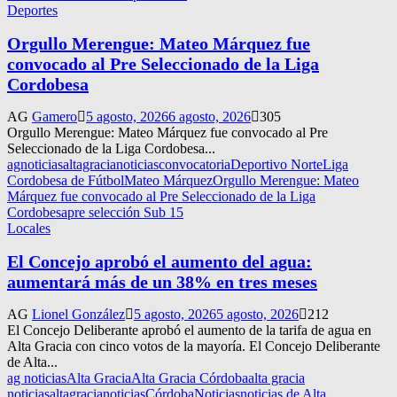
Deportes
Orgullo Merengue: Mateo Márquez fue
convocado al Pre Seleccionado de la Liga
Cordobesa
AG
Gamero
5 agosto, 2026
6 agosto, 2026
305
Orgullo Merengue: Mateo Márquez fue convocado al Pre
Seleccionado de la Liga Cordobesa...
agnoticias
altagracianoticias
convocatoria
Deportivo Norte
Liga
Cordobesa de Fútbol
Mateo Márquez
Orgullo Merengue: Mateo
Márquez fue convocado al Pre Seleccionado de la Liga
Cordobesa
pre selección Sub 15
Locales
El Concejo aprobó el aumento del agua:
aumentará más de un 38% en tres meses
AG
Lionel González
5 agosto, 2026
5 agosto, 2026
212
El Concejo Deliberante aprobó el aumento de la tarifa de agua en
Alta Gracia con cinco votos de la mayoría. El Concejo Deliberante
de Alta...
ag noticias
Alta Gracia
Alta Gracia Córdoba
alta gracia
noticias
altagracianoticias
Córdoba
Noticias
noticias de Alta