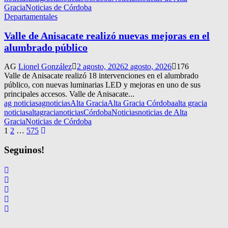
Gracia
Noticias de Córdoba
Departamentales
Valle de Anisacate realizó nuevas mejoras en el
alumbrado público
AG
Lionel González
2 agosto, 2026
2 agosto, 2026
176
Valle de Anisacate realizó 18 intervenciones en el alumbrado
público, con nuevas luminarias LED y mejoras en uno de sus
principales accesos. Valle de Anisacate...
ag noticias
agnoticias
Alta Gracia
Alta Gracia Córdoba
alta gracia
noticias
altagracianoticias
Córdoba
Noticias
noticias de Alta
Gracia
Noticias de Córdoba
Navegación
1
2
…
575
de
Seguinos!
entradas