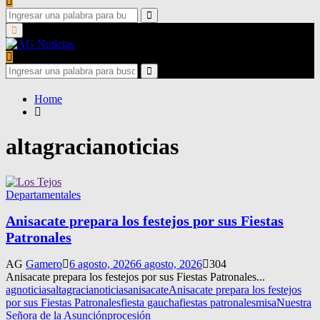
Search
for:
Search
Primary
Menu
Search
for:
Search
Home
altagracianoticias
Departamentales
Anisacate prepara los festejos por sus Fiestas
Patronales
AG
Gamero
6 agosto, 2026
6 agosto, 2026
304
Anisacate prepara los festejos por sus Fiestas Patronales...
agnoticias
altagracianoticias
anisacate
Anisacate prepara los festejos
por sus Fiestas Patronales
fiesta gaucha
fiestas patronales
misa
Nuestra
Señora de la Asunción
procesión