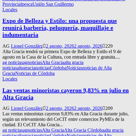
Provincial
pesca
Unión San Guillermo
Locales
Expo de Belleza y Estilo: una propuesta que
reunirá barbería, peluquería, maquillaje e
indumentaria
AG
Lionel González
2 agosto, 2026
2 agosto, 2026
229
Alta Gracia tendrá su primera Expo de Belleza y Estilo el 9 de
agosto en la Casa de la Cultura, con entrada libre y gratuita....
ag noticias
agnoticias
Alta Gracia
alta gracia
noticias
altagracianoticias
Córdoba
Noticias
noticias de Alta
Gracia
Noticias de Córdoba
Locales
Las ventas minoristas cayeron 9,83% en julio en
Alta Gracia
AG
Lionel González
2 agosto, 2026
2 agosto, 2026
209
Las ventas minoristas cayeron 9,83% en Alta Gracia durante julio,
según un relevamiento del CeCIT entre comercios PyMEs de la
ciudad. El CeCIT Alta Gracia...
ag noticias
agnoticias
Alta Gracia
Alta Gracia Córdoba
alta gracia
noticias
altagracianoticias
Córdoba
Noticias
noticias de Alta