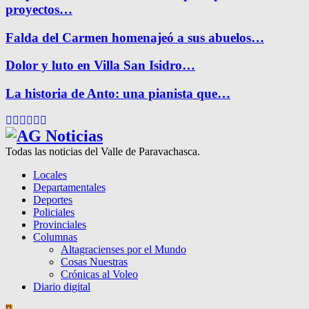
proyectos…
Falda del Carmen homenajeó a sus abuelos…
Dolor y luto en Villa San Isidro…
La historia de Anto: una pianista que…
Facebook
Twitter
Instagram
Pinterest
Google
Youtube
Todas las noticias del Valle de Paravachasca.
Locales
Departamentales
Deportes
Policiales
Provinciales
Columnas
Altagracienses por el Mundo
Cosas Nuestras
Crónicas al Voleo
Diario digital