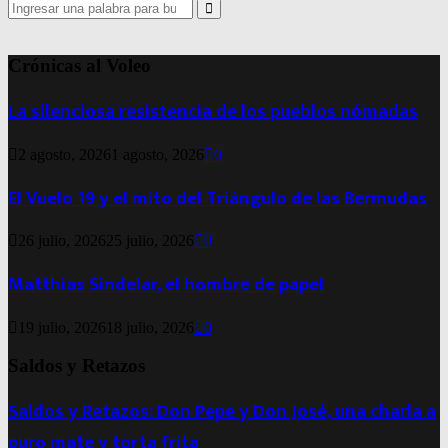
Search
for:
Search
Crónicas al Voleo
La silenciosa resistencia de los pueblos nómadas
2 agosto, 2026
1 agosto, 2026
0
El Vuelo 19 y el mito del Triángulo de las Bermudas
26 julio, 2026
25 julio, 2026
0
Matthias Sindelar, el hombre de papel
19 julio, 2026
18 julio, 2026
0
Saldos y Retazos
Saldos y Retazos: Don Pepe y Don José, una charla a
puro mate y torta frita