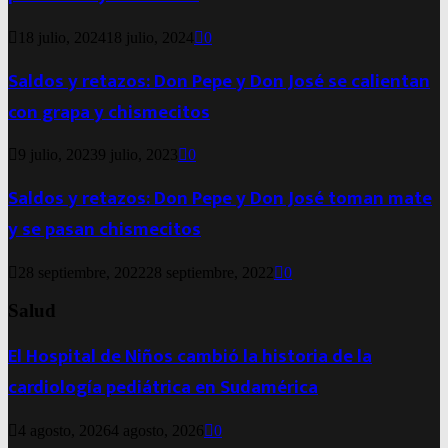
18 julio, 2024
18 julio, 2024
0
Saldos y retazos: Don Pepe y Don José se calientan
con grapa y chismecitos
9 julio, 2023
9 julio, 2023
0
Saldos y retazos: Don Pepe y Don José toman mate
y se pasan chismecitos
28 septiembre, 2022
28 septiembre, 2022
0
Salud
El Hospital de Niños cambió la historia de la
cardiología pediátrica en Sudamérica
4 agosto, 2026
4 agosto, 2026
0