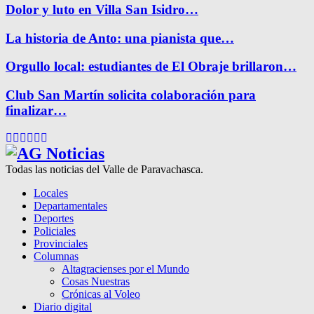
Dolor y luto en Villa San Isidro…
La historia de Anto: una pianista que…
Orgullo local: estudiantes de El Obraje brillaron…
Club San Martín solicita colaboración para
finalizar…
Facebook
Twitter
Instagram
Pinterest
Google
Youtube
Todas las noticias del Valle de Paravachasca.
Locales
Departamentales
Deportes
Policiales
Provinciales
Columnas
Altagracienses por el Mundo
Cosas Nuestras
Crónicas al Voleo
Diario digital