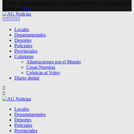
@2019 - altagracianoticias.com. All Right Reserved. Designed and
Hecho por
lma
Facebook
Twitter
Instagram
Pinterest
Google
Youtube
Locales
Departamentales
Deportes
Policiales
Provinciales
Columnas
Altagracienses por el Mundo
Cosas Nuestras
Crónicas al Voleo
Diario digital
Locales
Departamentales
Deportes
Policiales
Provinciales