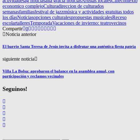
actividades
ag noticias
alta gracia noticias
Artistas locales
Cine
contexto
economico complejo
Cultura
direccion de cultura
dos
semanas
familias
festival de jazz
música y actividades gratuitas todos
los días
Noticias
opciones culturales
propuestas musicales
Receso
escolar
talleres
Temporada
Vacaciones de invierno: teatro
vecinos
Compartir
0
Noticia anterior
El barrio Santa Teresa de Jesús invita a disfrutar una auténtica fiesta patria
siguiente noticia
Villa La Bolsa: aprobaron el balance en la asamblea anual, con
participación y reclamos vecinales
Seguinos!