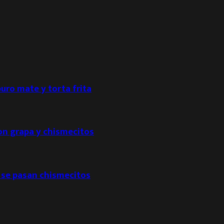
puro mate y torta frita
con grapa y chismecitos
 se pasan chismecitos