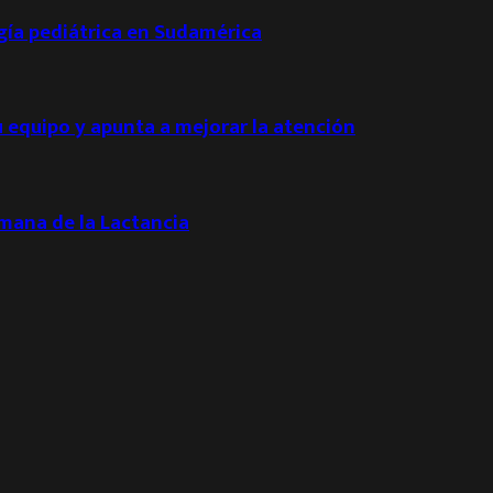
ogía pediátrica en Sudamérica
u equipo y apunta a mejorar la atención
emana de la Lactancia