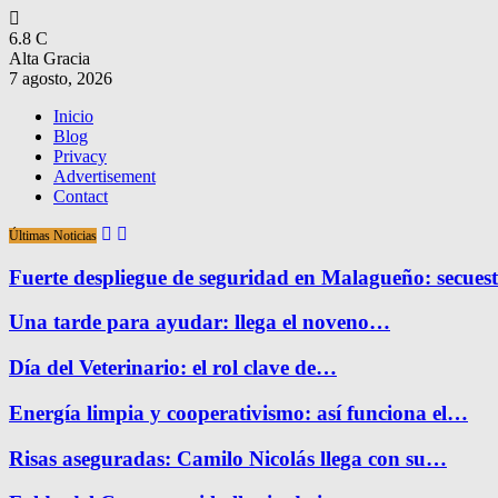
6.8
C
Alta Gracia
7 agosto, 2026
Inicio
Blog
Privacy
Advertisement
Contact
Últimas Noticias
Fuerte despliegue de seguridad en Malagueño: secue
Una tarde para ayudar: llega el noveno…
Día del Veterinario: el rol clave de…
Energía limpia y cooperativismo: así funciona el…
Risas aseguradas: Camilo Nicolás llega con su…