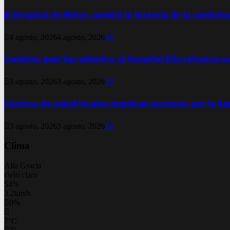
El Hospital de Niños cambió la historia de la cardiol
4 agosto, 2026
4 agosto, 2026
0
Cambios puertas adentro: el Hospital Illia refuerza s
3 agosto, 2026
3 agosto, 2026
0
Centros de salud locales impulsan acciones por la S
3 agosto, 2026
3 agosto, 2026
0
Clima
Alta Gracia
cielo claro
54%
3.2km/h
0%
7
°
C