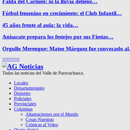
Falda del Carmen: ni la lluvia detiene…
Fútbol femenino en crecimiento: el Club Infantil…
45 años frente al aula: la vida…
Anisacate prepara los festejos por sus Fiestas…
Orgullo Merengue: Mateo Márquez fue convocado a
Facebook
Twitter
Instagram
Pinterest
Google
Youtube
Todas las noticias del Valle de Paravachasca.
Locales
Departamentales
Deportes
Policiales
Provinciales
Columnas
Altagracienses por el Mundo
Cosas Nuestras
Crónicas al Voleo
Diario digital