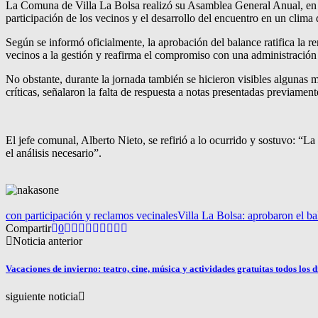
La Comuna de Villa La Bolsa realizó su Asamblea General Anual, en l
participación de los vecinos y el desarrollo del encuentro en un clima 
Según se informó oficialmente, la aprobación del balance ratifica la re
vecinos a la gestión y reafirma el compromiso con una administración
No obstante, durante la jornada también se hicieron visibles algunas 
críticas, señalaron la falta de respuesta a notas presentadas previame
El jefe comunal, Alberto Nieto, se refirió a lo ocurrido y sostuvo: “
el análisis necesario”.
con participación y reclamos vecinales
Villa La Bolsa: aprobaron el ba
Compartir
0
Noticia anterior
Vacaciones de invierno: teatro, cine, música y actividades gratuitas todos los d
siguiente noticia