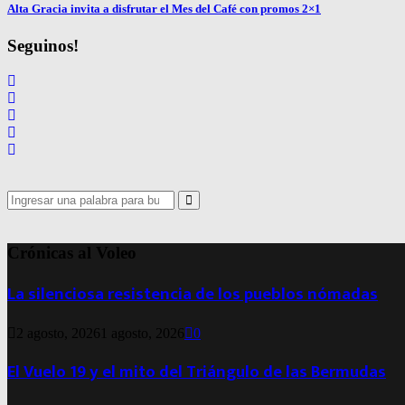
Alta Gracia invita a disfrutar el Mes del Café con promos 2×1
Seguinos!
Search
for:
Search
Crónicas al Voleo
La silenciosa resistencia de los pueblos nómadas
2 agosto, 2026
1 agosto, 2026
0
El Vuelo 19 y el mito del Triángulo de las Bermudas