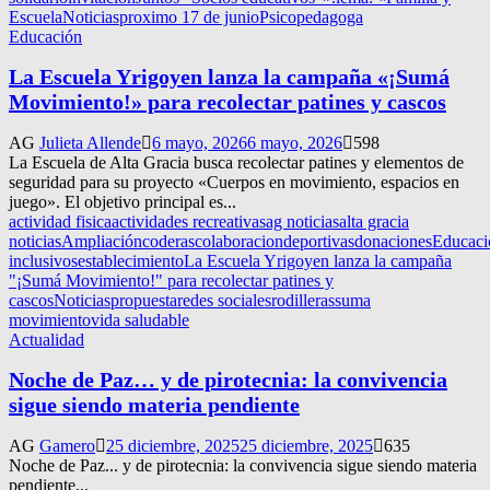
Escuela
Noticias
proximo 17 de junio
Psicopedagoga
Educación
La Escuela Yrigoyen lanza la campaña «¡Sumá
Movimiento!» para recolectar patines y cascos
AG
Julieta Allende
6 mayo, 2026
6 mayo, 2026
598
La Escuela de Alta Gracia busca recolectar patines y elementos de
seguridad para su proyecto «Cuerpos en movimiento, espacios en
juego». El objetivo principal es...
actividad fisica
actividades recreativas
ag noticias
alta gracia
noticias
Ampliación
coderas
colaboracion
deportivas
donaciones
Educaci
inclusivos
establecimiento
La Escuela Yrigoyen lanza la campaña
"¡Sumá Movimiento!" para recolectar patines y
cascos
Noticias
propuesta
redes sociales
rodilleras
suma
movimiento
vida saludable
Actualidad
Noche de Paz… y de pirotecnia: la convivencia
sigue siendo materia pendiente
AG
Gamero
25 diciembre, 2025
25 diciembre, 2025
635
Noche de Paz... y de pirotecnia: la convivencia sigue siendo materia
pendiente...