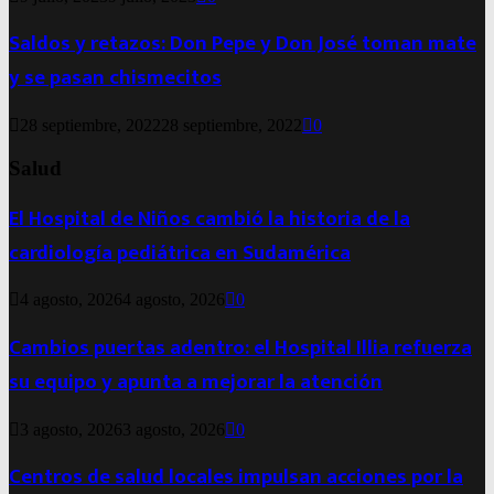
Saldos y retazos: Don Pepe y Don José toman mate
y se pasan chismecitos
28 septiembre, 2022
28 septiembre, 2022
0
Salud
El Hospital de Niños cambió la historia de la
cardiología pediátrica en Sudamérica
4 agosto, 2026
4 agosto, 2026
0
Cambios puertas adentro: el Hospital Illia refuerza
su equipo y apunta a mejorar la atención
3 agosto, 2026
3 agosto, 2026
0
Centros de salud locales impulsan acciones por la