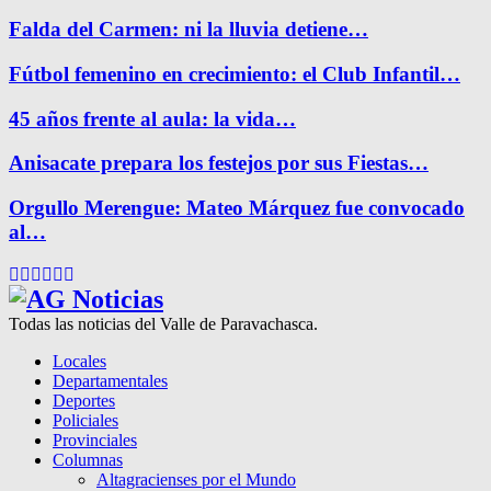
Falda del Carmen: ni la lluvia detiene…
Fútbol femenino en crecimiento: el Club Infantil…
45 años frente al aula: la vida…
Anisacate prepara los festejos por sus Fiestas…
Orgullo Merengue: Mateo Márquez fue convocado
al…
Facebook
Twitter
Instagram
Pinterest
Google
Youtube
Todas las noticias del Valle de Paravachasca.
Locales
Departamentales
Deportes
Policiales
Provinciales
Columnas
Altagracienses por el Mundo