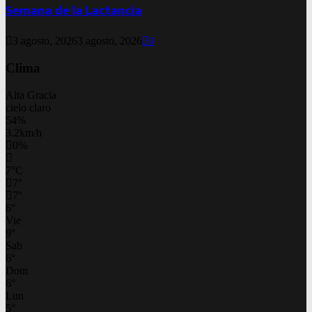
Semana de la Lactancia
3 agosto, 2026
3 agosto, 2026
0
Clima
Alta Gracia
cielo claro
54%
3.2km/h
0%
7
°
C
7
°
7
°
6
°
Vie
9
°
Sab
6
°
Dom
6
°
Lun
5
°