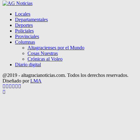
Locales
Departamentales
Deportes
Policiales
Provinciales
Columnas
Altagracienses por el Mundo
Cosas Nuestras
Crónicas al Voleo
Diario digital
@2019 - altagracianoticias.com. Todos los derechos reservados.
Diseñado por
LMA
Facebook
Twitter
Instagram
Pinterest
Google
Youtube