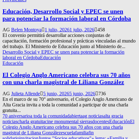
Educación, Desarrollo Social y EPEC se unen
para potenciar la formación laboral en Córdoba
AG
Belen Montoya
1 julio, 2026
1 julio, 2026
458
El convenio permitirá desarrollar acciones conjuntas de
capacitación, formación profesional y prácticas vinculadas al mundo
del trabajo. El Ministerio de Educación junto al Ministerio de...
Desarrollo Social y EPEC se unen para potenciar la formación
laboral en Córdoba
Educación
Educación
El Colegio Anglo Americano celebra sus 70 años
con una charla magistral de Liliana González
AG
Julieta Allende
5 junio, 2026
5 junio, 2026
736
En el marco de su 70° aniversario, el Colegio Anglo Americano de
Alta Gracia invita a toda la comunidad a participar de una charla
gratuita...
70 aniversario
a toda la comunidad
abierta
ag noticias
alta gracia
noticias
charla gratuita
cine monumental sierras
docentes
Educación
El
Colegio Anglo Americano celebra sus 70 años con una charla
magistral de Liliana González
escuela
familia
fin
solidario
invitacion
Juntos "Socios educativos"».
lema: «Familia y