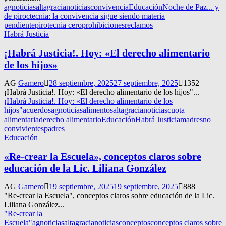
agnoticias
altagracianoticias
convivencia
Educación
Noche de Paz... y
de piroctecnia: la convivencia sigue siendo materia
pendiente
pirotecnia cero
prohibiciones
reclamos
Habrá Justicia
¡Habrá Justicia!. Hoy: «El derecho alimentario
de los hijos»
AG
Gamero
28 septiembre, 2025
27 septiembre, 2025
1352
¡Habrá Justicia!. Hoy: «El derecho alimentario de los hijos"...
¡Habrá Justicia!. Hoy: «El derecho alimentario de los
hijos"
acuerdos
agnoticias
alimentos
altagracianoticias
cuota
alimentaria
derecho alimentario
Educación
Habrá Justicia
madres
no
convivientes
padres
Educación
«Re-crear la Escuela», conceptos claros sobre
educación de la Lic. Liliana González
AG
Gamero
19 septiembre, 2025
19 septiembre, 2025
888
"Re-crear la Escuela", conceptos claros sobre educación de la Lic.
Liliana González...
"Re-crear la
Escuela"
agnoticias
altagracianoticias
conceptos
conceptos claros sobre