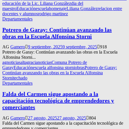
educación de la Lic. Liliana González
dia del
maestro
Educación
escuela
homenaje
Liliana González
relacion entre
docentes y alumnos
rodrigo martinez
Departamentales
Potrero de Garay: Continúan avanzando las
obras en la Escuela Alfonsina Storni
AG
Gamero
9 septiembre, 2025
9 septiembre, 2025
918
Potrero de Garay: Continúan avanzando las obras en la Escuela
Alfonsina Storni...
agnoticias
altagracianoticias
Comuna Potrero de
Garay
Educación
escuela alfonsina storni
obras
Potrero de Garay:
Continúan avanzando las obras en la Escuela Alfonsina
Storni
techado
Departamentales
Falda del Carmen sigue apostando a la
capacitación tecnológica de emprendedores y
comerciantes
AG
Gamero
27 agosto, 2025
27 agosto, 2025
804
Falda del Carmen sigue apostando a la capacitación tecnológica de
emprendedores y comerciantes...