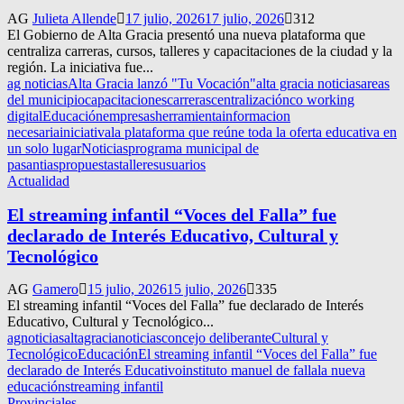
AG
Julieta Allende
17 julio, 2026
17 julio, 2026
312
El Gobierno de Alta Gracia presentó una nueva plataforma que
centraliza carreras, cursos, talleres y capacitaciones de la ciudad y la
región. La iniciativa fue...
ag noticias
Alta Gracia lanzó "Tu Vocación"
alta gracia noticias
areas
del municipio
capacitaciones
carreras
centralización
co working
digital
Educación
empresas
herramienta
informacion
necesaria
iniciativa
la plataforma que reúne toda la oferta educativa en
un solo lugar
Noticias
programa municipal de
pasantias
propuestas
talleres
usuarios
Actualidad
El streaming infantil “Voces del Falla” fue
declarado de Interés Educativo, Cultural y
Tecnológico
AG
Gamero
15 julio, 2026
15 julio, 2026
335
El streaming infantil “Voces del Falla” fue declarado de Interés
Educativo, Cultural y Tecnológico...
agnoticias
altagracianoticias
concejo deliberante
Cultural y
Tecnológico
Educación
El streaming infantil “Voces del Falla” fue
declarado de Interés Educativo
instituto manuel de falla
la nueva
educación
streaming infantil
Provinciales