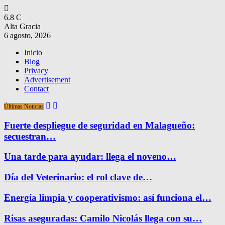
6.8
C
Alta Gracia
6 agosto, 2026
Inicio
Blog
Privacy
Advertisement
Contact
Últimas Noticias
Fuerte despliegue de seguridad en Malagueño:
secuestran…
Una tarde para ayudar: llega el noveno…
Día del Veterinario: el rol clave de…
Energía limpia y cooperativismo: así funciona el…
Risas aseguradas: Camilo Nicolás llega con su…