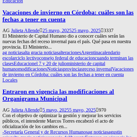
Educación
Vacaciones de invierno en Córdoba: cuáles son las
fechas a tener en cuenta
AG
Julieta Allende
25 mayo, 2025
25 mayo, 2025
3337
El Ministerio de Capital Humano dio a conocer cuáles serán las
nuevas fechas del receso invernal para el país. Qué pasa en nuestra
provincia. El Ministerio...
ag noticias
alta gracia noticias
alteraciones
Argentina
calendario
escolar
ciclo lectivo
consejo federal de educacion
cuando terminan las
clases
Educacion
el 7 y 20 de julio
ministerio de capital
humano
modificaciones
Noticias
provincias
receso invernal
Vacaciones
de invierno en Córdoba: cuáles son las fechas a tener en cuenta
Locales
Entraron en vigencia las modificaciones al
Organigrama Municipal
AG
Julieta Allende
5 mayo, 2025
5 mayo, 2025
970
Con el objetivo de optimizar la gestión y mejorar los servicios
públicos, el intendente Marcos Torres encabezó el acto de
oficialización de los cambios en...
-Secretaría General y de Recursos Humanos
ag noticias
agustin