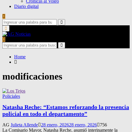
Crónicas al Voleo
Diario digital
Search
for:
Search
Primary
Menu
Search
for:
Search
Home
modificaciones
Policiales
Natasha Reche: “Estamos reforzando la presencia
policial en todo el departamento”
AG
Julieta Allende
28 enero, 2026
28 enero, 2026
756
La Comisario Mayor, Natasha Reche, asumió interinamente la