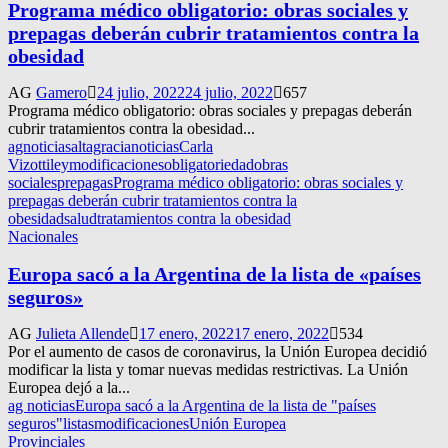
Programa médico obligatorio: obras sociales y
prepagas deberán cubrir tratamientos contra la
obesidad
AG
Gamero
24 julio, 2022
24 julio, 2022
657
Programa médico obligatorio: obras sociales y prepagas deberán
cubrir tratamientos contra la obesidad...
agnoticias
altagracianoticias
Carla
Vizotti
ley
modificaciones
obligatoriedad
obras
sociales
prepagas
Programa médico obligatorio: obras sociales y
prepagas deberán cubrir tratamientos contra la
obesidad
salud
tratamientos contra la obesidad
Nacionales
Europa sacó a la Argentina de la lista de «países
seguros»
AG
Julieta Allende
17 enero, 2022
17 enero, 2022
534
Por el aumento de casos de coronavirus, la Unión Europea decidió
modificar la lista y tomar nuevas medidas restrictivas. La Unión
Europea dejó a la...
ag noticias
Europa sacó a la Argentina de la lista de "países
seguros"
listas
modificaciones
Unión Europea
Provinciales