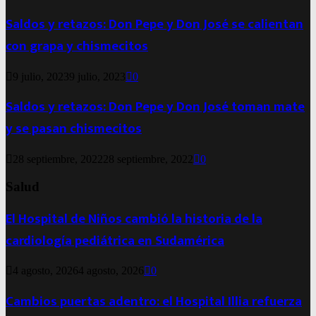
Saldos y retazos: Don Pepe y Don José se calientan
con grapa y chismecitos
9 julio, 2023
9 julio, 2023
0
Saldos y retazos: Don Pepe y Don José toman mate
y se pasan chismecitos
28 septiembre, 2022
28 septiembre, 2022
0
Salud
El Hospital de Niños cambió la historia de la
cardiología pediátrica en Sudamérica
4 agosto, 2026
4 agosto, 2026
0
Cambios puertas adentro: el Hospital Illia refuerza