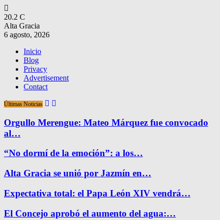
20.2
C
Alta Gracia
6 agosto, 2026
Inicio
Blog
Privacy
Advertisement
Contact
Últimas Noticias
Orgullo Merengue: Mateo Márquez fue convocado
al…
“No dormí de la emoción”: a los…
Alta Gracia se unió por Jazmín en…
Expectativa total: el Papa León XIV vendrá…
El Concejo aprobó el aumento del agua:…