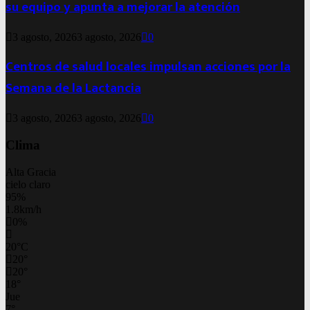
su equipo y apunta a mejorar la atención
3 agosto, 2026
3 agosto, 2026
0
Centros de salud locales impulsan acciones por la
Semana de la Lactancia
3 agosto, 2026
3 agosto, 2026
0
Clima
Alta Gracia
cielo claro
95%
1.8km/h
0%
20
°
C
20
°
20
°
18
°
Jue
7
°