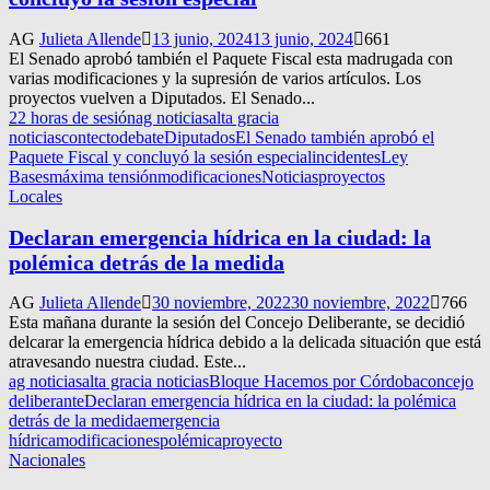
AG
Julieta Allende
13 junio, 2024
13 junio, 2024
661
El Senado aprobó también el Paquete Fiscal esta madrugada con
varias modificaciones y la supresión de varios artículos. Los
proyectos vuelven a Diputados. El Senado...
22 horas de sesión
ag noticias
alta gracia
noticias
contecto
debate
Diputados
El Senado también aprobó el
Paquete Fiscal y concluyó la sesión especial
incidentes
Ley
Bases
máxima tensión
modificaciones
Noticias
proyectos
Locales
Declaran emergencia hídrica en la ciudad: la
polémica detrás de la medida
AG
Julieta Allende
30 noviembre, 2022
30 noviembre, 2022
766
Esta mañana durante la sesión del Concejo Deliberante, se decidió
delcarar la emergencia hídrica debido a la delicada situación que está
atravesando nuestra ciudad. Este...
ag noticias
alta gracia noticias
Bloque Hacemos por Córdoba
concejo
deliberante
Declaran emergencia hídrica en la ciudad: la polémica
detrás de la medida
emergencia
hídrica
modificaciones
polémica
proyecto
Nacionales