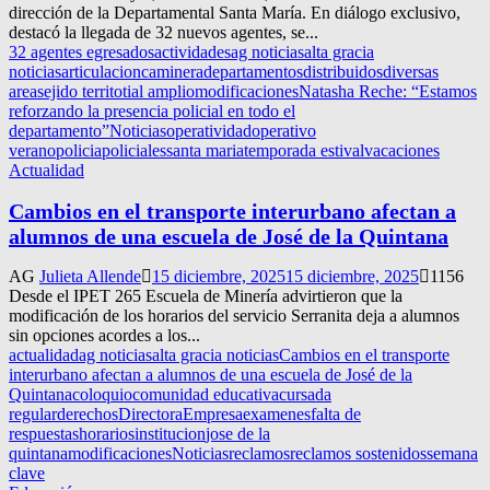
dirección de la Departamental Santa María. En diálogo exclusivo,
destacó la llegada de 32 nuevos agentes, se...
32 agentes egresados
actividades
ag noticias
alta gracia
noticias
articulacion
caminera
departamentos
distribuidos
diversas
areas
ejido territotial amplio
modificaciones
Natasha Reche: “Estamos
reforzando la presencia policial en todo el
departamento”
Noticias
operatividad
operativo
verano
policia
policiales
santa maria
temporada estival
vacaciones
Actualidad
Cambios en el transporte interurbano afectan a
alumnos de una escuela de José de la Quintana
AG
Julieta Allende
15 diciembre, 2025
15 diciembre, 2025
1156
Desde el IPET 265 Escuela de Minería advirtieron que la
modificación de los horarios del servicio Serranita deja a alumnos
sin opciones acordes a los...
actualidad
ag noticias
alta gracia noticias
Cambios en el transporte
interurbano afectan a alumnos de una escuela de José de la
Quintana
coloquio
comunidad educativa
cursada
regular
derechos
Directora
Empresa
examenes
falta de
respuestas
horarios
institucion
jose de la
quintana
modificaciones
Noticias
reclamos
reclamos sostenidos
semana
clave