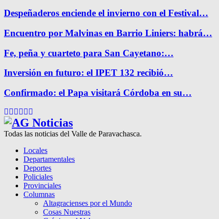
Despeñaderos enciende el invierno con el Festival…
Encuentro por Malvinas en Barrio Liniers: habrá…
Fe, peña y cuarteto para San Cayetano:…
Inversión en futuro: el IPET 132 recibió…
Confirmado: el Papa visitará Córdoba en su…
Facebook
Twitter
Instagram
Pinterest
Google
Youtube
Todas las noticias del Valle de Paravachasca.
Locales
Departamentales
Deportes
Policiales
Provinciales
Columnas
Altagracienses por el Mundo
Cosas Nuestras