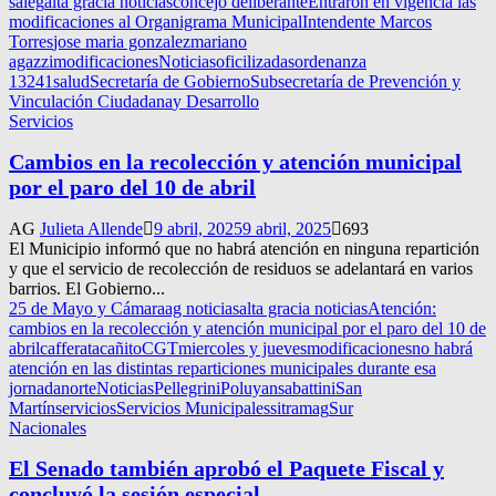
saieg
alta gracia noticias
concejo deliberante
Entraron en vigencia las
modificaciones al Organigrama Municipal
Intendente Marcos
Torres
jose maria gonzalez
mariano
agazzi
modificaciones
Noticias
oficilizadas
ordenanza
13241
salud
Secretaría de Gobierno
Subsecretaría de Prevención y
Vinculación Ciudadana
y Desarrollo
Servicios
Cambios en la recolección y atención municipal
por el paro del 10 de abril
AG
Julieta Allende
9 abril, 2025
9 abril, 2025
693
El Municipio informó que no habrá atención en ninguna repartición
y que el servicio de recolección de residuos se adelantará en varios
barrios. El Gobierno...
25 de Mayo y Cámara
ag noticias
alta gracia noticias
Atención:
cambios en la recolección y atención municipal por el paro del 10 de
abril
cafferata
cañito
CGT
miercoles y jueves
modificaciones
no habrá
atención en las distintas reparticiones municipales durante esa
jornada
norte
Noticias
Pellegrini
Poluyan
sabattini
San
Martín
servicios
Servicios Municipales
sitramag
Sur
Nacionales
El Senado también aprobó el Paquete Fiscal y
concluyó la sesión especial