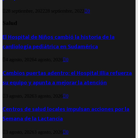
28 septiembre, 2022
28 septiembre, 2022
0
Salud
El Hospital de Niños cambió la historia de la
cardiología pediátrica en Sudamérica
4 agosto, 2026
4 agosto, 2026
0
Cambios puertas adentro: el Hospital Illia refuerza
su equipo y apunta a mejorar la atención
3 agosto, 2026
3 agosto, 2026
0
Centros de salud locales impulsan acciones por la
Semana de la Lactancia
3 agosto, 2026
3 agosto, 2026
0