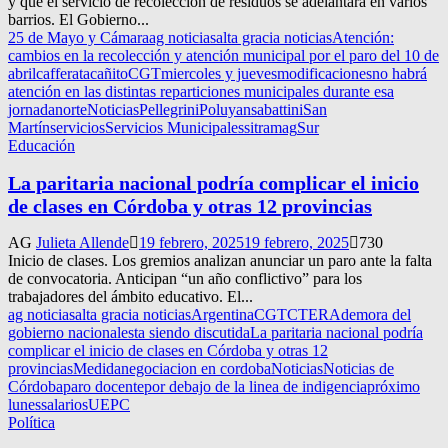
y que el servicio de recolección de residuos se adelantará en varios
barrios. El Gobierno...
25 de Mayo y Cámara
ag noticias
alta gracia noticias
Atención:
cambios en la recolección y atención municipal por el paro del 10 de
abril
cafferata
cañito
CGT
miercoles y jueves
modificaciones
no habrá
atención en las distintas reparticiones municipales durante esa
jornada
norte
Noticias
Pellegrini
Poluyan
sabattini
San
Martín
servicios
Servicios Municipales
sitramag
Sur
Educación
La paritaria nacional podría complicar el inicio
de clases en Córdoba y otras 12 provincias
AG
Julieta Allende
19 febrero, 2025
19 febrero, 2025
730
Inicio de clases. Los gremios analizan anunciar un paro ante la falta
de convocatoria. Anticipan “un año conflictivo” para los
trabajadores del ámbito educativo. El...
ag noticias
alta gracia noticias
Argentina
CGT
CTERA
demora del
gobierno nacional
esta siendo discutida
La paritaria nacional podría
complicar el inicio de clases en Córdoba y otras 12
provincias
Medida
negociacion en cordoba
Noticias
Noticias de
Córdoba
paro docente
por debajo de la linea de indigencia
próximo
lunes
salarios
UEPC
Política