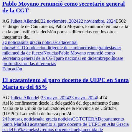
Pablo Moyano renunció como secretario general
de la CGT
AG
Julieta Allende
22 noviembre, 2024
22 noviembre, 2024
562
El dirigente de Camioneros, Pablo Moyano, lo anunció en una carta
en la que justificó la decisión por sus diferencias con los otros
integrantes de...
ag noticias
alta gracia noticias
carta
central
obrera
CGT
Conducción
dirigente de camioneros
integrantes
javier
milei
medida de fuerza
Noticias
Pablo Moyano renunció como
secretario general de la CGT
paro nacional en diciembre
política
se
profundizaron las diferencias
Educación
El acatamiento al paro docente de UEPC en Santa
María es del 65%
AG
Julieta Allende
23 mayo, 2024
23 mayo, 2024
474
Así lo confirmaron desde la delegación del departamento Santa
María de la Unión de Educadores de la Provincia de Córdoba
(UEPC). La medida de fuerza por 24...
24 horas
ag noticias
alta gracia noticias
CGT
CTERA
Departamento
Santa María
El acatamiento al paro docente de UEPC en Alta Gracia
es del 65%
escuelas
Gremios docentes
huelga
medida de