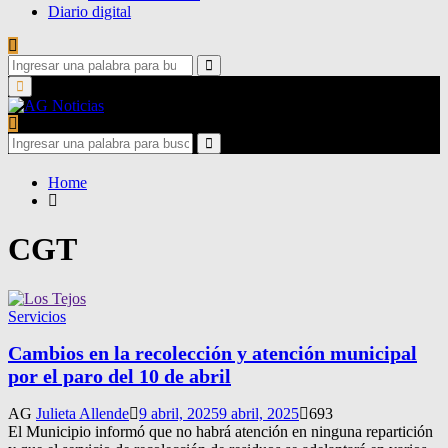
Diario digital
Search
for:
Search
Primary
Menu
Search
for:
Search
Home
CGT
Servicios
Cambios en la recolección y atención municipal
por el paro del 10 de abril
AG
Julieta Allende
9 abril, 2025
9 abril, 2025
693
El Municipio informó que no habrá atención en ninguna repartición