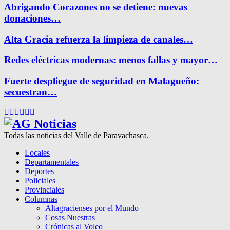
Abrigando Corazones no se detiene: nuevas
donaciones…
Alta Gracia refuerza la limpieza de canales…
Redes eléctricas modernas: menos fallas y mayor…
Fuerte despliegue de seguridad en Malagueño:
secuestran…
Facebook
Twitter
Instagram
Pinterest
Google
Youtube
Todas las noticias del Valle de Paravachasca.
Locales
Departamentales
Deportes
Policiales
Provinciales
Columnas
Altagracienses por el Mundo
Cosas Nuestras
Crónicas al Voleo