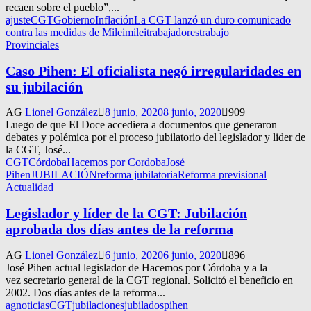
recaen sobre el pueblo”,...
ajuste
CGT
Gobierno
Inflación
La CGT lanzó un duro comunicado
contra las medidas de Milei
milei
trabajadores
trabajo
Provinciales
Caso Pihen: El oficialista negó irregularidades en
su jubilación
AG
Lionel González
8 junio, 2020
8 junio, 2020
909
Luego de que El Doce accediera a documentos que generaron
debates y polémica por el proceso jubilatorio del legislador y lider de
la CGT, José...
CGT
Córdoba
Hacemos por Cordoba
José
Pihen
JUBILACIÓN
reforma jubilatoria
Reforma previsional
Actualidad
Legislador y líder de la CGT: Jubilación
aprobada dos días antes de la reforma
AG
Lionel González
6 junio, 2020
6 junio, 2020
896
José Pihen actual legislador de Hacemos por Córdoba y a la
vez secretario general de la CGT regional. Solicitó el beneficio en
2002. Dos días antes de la reforma...
agnoticias
CGT
jubilaciones
jubilados
pihen