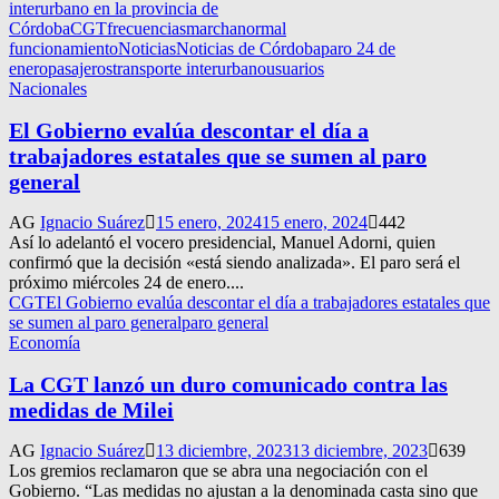
interurbano en la provincia de
Córdoba
CGT
frecuencias
marcha
normal
funcionamiento
Noticias
Noticias de Córdoba
paro 24 de
enero
pasajeros
transporte interurbano
usuarios
Nacionales
El Gobierno evalúa descontar el día a
trabajadores estatales que se sumen al paro
general
AG
Ignacio Suárez
15 enero, 2024
15 enero, 2024
442
Así lo adelantó el vocero presidencial, Manuel Adorni, quien
confirmó que la decisión «está siendo analizada». El paro será el
próximo miércoles 24 de enero....
CGT
El Gobierno evalúa descontar el día a trabajadores estatales que
se sumen al paro general
paro general
Economía
La CGT lanzó un duro comunicado contra las
medidas de Milei
AG
Ignacio Suárez
13 diciembre, 2023
13 diciembre, 2023
639
Los gremios reclamaron que se abra una negociación con el
Gobierno. “Las medidas no ajustan a la denominada casta sino que