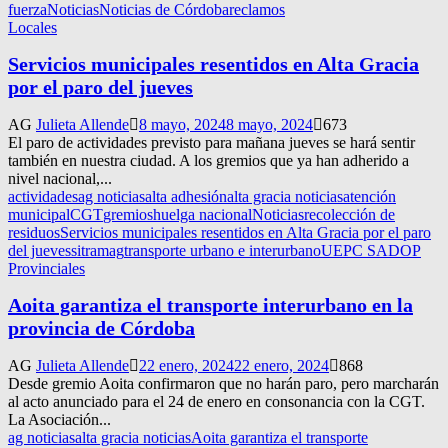
fuerza
Noticias
Noticias de Córdoba
reclamos
Locales
Servicios municipales resentidos en Alta Gracia
por el paro del jueves
AG
Julieta Allende
8 mayo, 2024
8 mayo, 2024
673
El paro de actividades previsto para mañana jueves se hará sentir
también en nuestra ciudad. A los gremios que ya han adherido a
nivel nacional,...
actividades
ag noticias
alta adhesión
alta gracia noticias
atención
municipal
CGT
gremios
huelga nacional
Noticias
recolección de
residuos
Servicios municipales resentidos en Alta Gracia por el paro
del jueves
sitramag
transporte urbano e interurbano
UEPC SADOP
Provinciales
Aoita garantiza el transporte interurbano en la
provincia de Córdoba
AG
Julieta Allende
22 enero, 2024
22 enero, 2024
868
Desde gremio Aoita confirmaron que no harán paro, pero marcharán
al acto anunciado para el 24 de enero en consonancia con la CGT.
La Asociación...
ag noticias
alta gracia noticias
Aoita garantiza el transporte