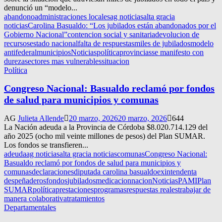
denunció un “modelo...
abandono
administraciones locales
ag noticias
alta gracia
noticias
Carolina Basualdo: “Los jubilados están abandonados por el
Gobierno Nacional”
contencion social y sanitaria
devolucion de
recursos
estado nacional
falta de respuestas
miles de jubilados
modelo
antifederal
municipios
Noticias
política
provincias
se manifesto con
dureza
sectores mas vulnerables
situacion
Política
Congreso Nacional: Basualdo reclamó por fondos
de salud para municipios y comunas
AG
Julieta Allende
20 marzo, 2026
20 marzo, 2026
644
La Nación adeuda a la Provincia de Córdoba $8.020.714.129 del
año 2025 (ocho mil veinte millones de pesos) del Plan SUMAR.
Los fondos se transfieren...
adeuda
ag noticias
alta gracia noticias
comunas
Congreso Nacional:
Basualdo reclamó por fondos de salud para municipios y
comunas
declaraciones
diputada carolina basualdo
exintendenta
despeñaderos
fondos
jubilados
medicacion
nacion
Noticias
PAMI
Plan
SUMAR
política
prestaciones
programas
respuestas reales
trabajar de
manera colaborativa
tratamientos
Departamentales