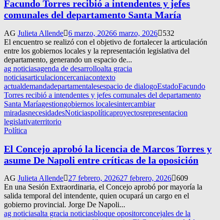
Facundo Torres recibió a intendentes y jefes
comunales del departamento Santa María
AG
Julieta Allende
6 marzo, 2026
6 marzo, 2026
532
El encuentro se realizó con el objetivo de fortalecer la articulación
entre los gobiernos locales y la representación legislativa del
departamento, generando un espacio de...
ag noticias
agenda de desarrollo
alta gracia
noticias
articulacion
cercania
contexto
actual
demanda
departamentales
espacio de dialogo
Estado
Facundo
Torres recibió a intendentes y jefes comunales del departamento
Santa María
gestion
gobiernos locales
intercambiar
miradas
necesidades
Noticias
política
proyectos
representacion
legislativa
territorio
Política
El Concejo aprobó la licencia de Marcos Torres y
asume De Napoli entre críticas de la oposición
AG
Julieta Allende
27 febrero, 2026
27 febrero, 2026
609
En una Sesión Extraordinaria, el Concejo aprobó por mayoría la
salida temporal del intendente, quien ocupará un cargo en el
gobierno provincial. Jorge De Napoli...
ag noticias
alta gracia noticias
bloque opositor
concejales de la