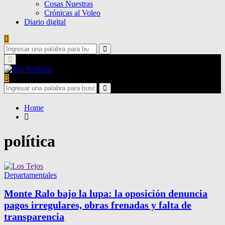
Cosas Nuestras
Crónicas al Voleo
Diario digital
Search
for:
Search
Primary
Menu
Search
for:
Search
Home
política
Departamentales
Monte Ralo bajo la lupa: la oposición denuncia
pagos irregulares, obras frenadas y falta de
transparencia