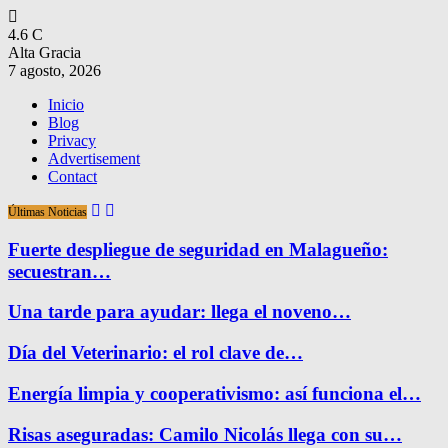
4.6
C
Alta Gracia
7 agosto, 2026
Inicio
Blog
Privacy
Advertisement
Contact
Últimas Noticias
Fuerte despliegue de seguridad en Malagueño:
secuestran…
Una tarde para ayudar: llega el noveno…
Día del Veterinario: el rol clave de…
Energía limpia y cooperativismo: así funciona el…
Risas aseguradas: Camilo Nicolás llega con su…