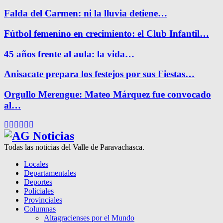
Falda del Carmen: ni la lluvia detiene…
Fútbol femenino en crecimiento: el Club Infantil…
45 años frente al aula: la vida…
Anisacate prepara los festejos por sus Fiestas…
Orgullo Merengue: Mateo Márquez fue convocado
al…
Facebook
Twitter
Instagram
Pinterest
Google
Youtube
Todas las noticias del Valle de Paravachasca.
Locales
Departamentales
Deportes
Policiales
Provinciales
Columnas
Altagracienses por el Mundo