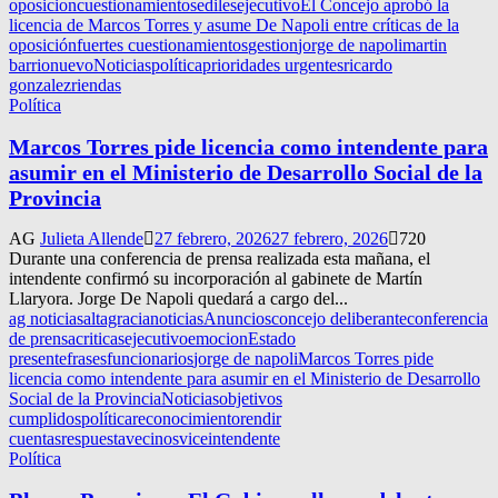
oposicion
cuestionamientos
ediles
ejecutivo
El Concejo aprobó la
licencia de Marcos Torres y asume De Napoli entre críticas de la
oposición
fuertes cuestionamientos
gestion
jorge de napoli
martin
barrionuevo
Noticias
política
prioridades urgentes
ricardo
gonzalez
riendas
Política
Marcos Torres pide licencia como intendente para
asumir en el Ministerio de Desarrollo Social de la
Provincia
AG
Julieta Allende
27 febrero, 2026
27 febrero, 2026
720
Durante una conferencia de prensa realizada esta mañana, el
intendente confirmó su incorporación al gabinete de Martín
Llaryora. Jorge De Napoli quedará a cargo del...
ag noticias
altagracianoticias
Anuncios
concejo deliberante
conferencia
de prensa
criticas
ejecutivo
emocion
Estado
presente
frases
funcionarios
jorge de napoli
Marcos Torres pide
licencia como intendente para asumir en el Ministerio de Desarrollo
Social de la Provincia
Noticias
objetivos
cumplidos
política
reconocimiento
rendir
cuentas
respuesta
vecinos
viceintendente
Política