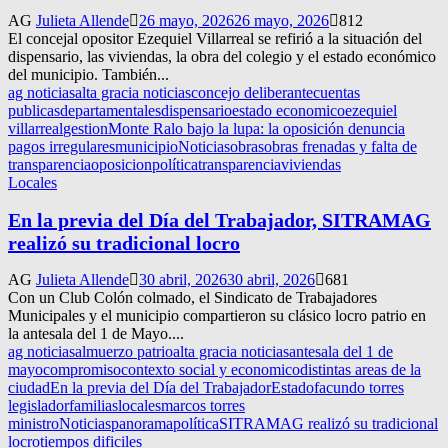
AG
Julieta Allende
26 mayo, 2026
26 mayo, 2026
812
El concejal opositor Ezequiel Villarreal se refirió a la situación del
dispensario, las viviendas, la obra del colegio y el estado económico
del municipio. También...
ag noticias
alta gracia noticias
concejo deliberante
cuentas
publicas
departamentales
dispensario
estado economico
ezequiel
villarreal
gestion
Monte Ralo bajo la lupa: la oposición denuncia
pagos irregulares
municipio
Noticias
obras
obras frenadas y falta de
transparencia
oposicion
política
transparencia
viviendas
Locales
En la previa del Día del Trabajador, SITRAMAG
realizó su tradicional locro
AG
Julieta Allende
30 abril, 2026
30 abril, 2026
681
Con un Club Colón colmado, el Sindicato de Trabajadores
Municipales y el municipio compartieron su clásico locro patrio en
la antesala del 1 de Mayo....
ag noticias
almuerzo patrio
alta gracia noticias
antesala del 1 de
mayo
compromiso
contexto social y economico
distintas areas de la
ciudad
En la previa del Día del Trabajador
Estado
facundo torres
legislador
familias
locales
marcos torres
ministro
Noticias
panorama
política
SITRAMAG realizó su tradicional
locro
tiempos dificiles