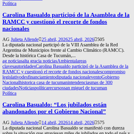
Política
Carolina Basualdo participó de la Asamblea de la
RAMCC y cuestionó el recorte de fondos
nacionales
AG
Julieta Allende
25 abril, 2026
25 abril, 2026
505
La diputada nacional participó de la VIII Asamblea de la Red
Argentina de Municipios frente al Cambio Climático (RAMCC).
Desde la histórica Casa de Tucumán,...
ag noticias
alta gracia noticias
Ambiental
areas
claves
autoridades
Carolina Basualdo participó de la Asamblea de la
RAMCC y cuestionó el recorte de fondos nacionales
compromiso
legislativo
desfinanciamiento
diputada nacional
evento
Gobierno
Nacional
historica casa de tucuman
intendencias
mas de 300
ciudades
Noticias
política
recursos
san miguel de tucuman
Política
Carolina Basualdo: “Los jubilados están
abandonados por el Gobierno Nacional”
AG
Julieta Allende
14 abril, 2026
14 abril, 2026
575
La diputada nacional Carolina Basualdo se manifestó con dureza
sobre la situación que atraviesan miles de jubilados en todo el país y