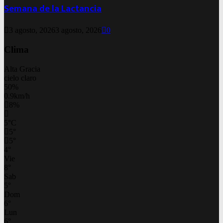
Semana de la Lactancia
3 agosto, 2026
3 agosto, 2026
0
Clima
Alta Gracia
cielo claro
50%
0.9km/h
8%
5
°
C
5
°
5
°
4
°
Vie
8
°
Sab
5
°
Dom
6
°
Lun
6
°