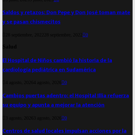
Saldos y retazos: Don Pepe y Don José toman mate
y se pasan chismecitos
28 septiembre, 2022
28 septiembre, 2022
0
Salud
El Hospital de Niños cambió la historia de la
cardiología pediátrica en Sudamérica
4 agosto, 2026
4 agosto, 2026
0
Cambios puertas adentro: el Hospital Illia refuerza
su equipo y apunta a mejorar la atención
3 agosto, 2026
3 agosto, 2026
0
Centros de salud locales impulsan acciones por la