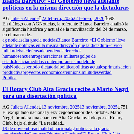
Blanca Barreiro: «El Gobierno lleva adelante
políticas en la misma dirección que la dictadura»
AG
Julieta Allende
22 febrero, 2026
22 febrero, 2026
698
En diálogo con AGNoticias, la referente Blanca Barreiro analizó la
significancia histórica y actual de la movilización del 24 de marzo,
en el marco de...
ag noticias
alta gracia noticias
Blanca Barreiro: «El Gobierno lleva
adelante políticas en la misma dirección que la dictadura»
civico
militar
debate
defensa
dependencia
derechos
humanos
encuentro
generaciones militares
golpe de
estado
Justicia
medidas contemporaneas
modelo de
pais
Noticias
periodo dictatorial
política
politicas actuales
primarizacion
productiva
proyectos economicos
reunion
similitudes
verdad
Política
El Rotary Club Alta Gracia recibe a Mario Negri
para una disertación política
AG
Julieta Allende
13 noviembre, 2025
13 noviembre, 2025
751
El exdiputado nacional y exvicegobernador de Córdoba, Mario
Negri, brindará una charla en Alta Gracia invitado por el Rotary
Club, bajo el título “La realidad...
19 de noviembre
actualidad nacional
ag noticias
alta gracia
noticias
charla
Congreso
Diputado Nacional
El Rotary Club Alta