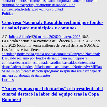
solidarios
fondos
herramientas
institucion
jornada abierta
momento
distinto
Noticias
peluqueria
propuesta
sabado 11 de
abril
sociedad
solidaridad
vecinos
voluntad
Política
Congreso Nacional: Basualdo reclamó por fondos
de salud para municipios y comunas
AG
Julieta Allende
20 marzo, 2026
20 marzo, 2026
648
La Nación adeuda a la Provincia de Córdoba $8.020.714.129 del
año 2025 (ocho mil veinte millones de pesos) del Plan SUMAR.
Los fondos se transfieren...
adeuda
ag noticias
alta gracia noticias
comunas
Congreso Nacional:
Basualdo reclamó por fondos de salud para municipios y
comunas
declaraciones
diputada carolina basualdo
exintendenta
despeñaderos
fondos
jubilados
medicacion
nacion
Noticias
PAMI
Plan
SUMAR
política
prestaciones
programas
respuestas reales
trabajar de
manera colaborativa
tratamientos
Locales
“No tengo más que felicitarlos”: el presidente del
cuartel destacó la labor del equipo tras la Copa
Bomberil