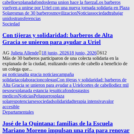
cabello
explanada
fondos
lema union hace la fuerza
Los barberos
vuelven a unirse por Uriel con una nueva jornada solidaria en Plaza
Solares
mas de 30 barberos
movilizacion
Noticias
sociedad
trabajar
unidos
transferencias
Sociedad
Con tijeras y solidaridad: barberos de Alta
Gracia se unieron para ayudar a Uriel
AG
Julieta Allende
18 junio, 2026
18 junio, 2026
612
Más de 30 barberos participaron de una colecta solidaria en la
explanada de la ciudad, realizando cortes de cabello a beneficio de
un colega que...
ag noticias
alta gracia noticias
campaña
solidaria
colaboracion
colegas
Con tijeras y solidaridad: barberos de
Alta Gracia se unieron para ayudar a Uriel
cortes de cabello
diez mil
pesos
explanada estancia jesuitica
fondos
gastos
medicos
Noticias
Peluqueros
plaza
solares
potenciarse
sociedad
solidaridad
terapia intensiva
valor
accesible
Departamentales
José de la Quintana: familias de la Escuela
Mariano Moreno impulsan una rifa para renovar