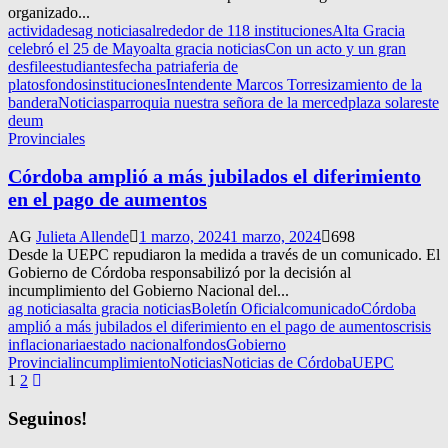
organizado...
actividades
ag noticias
alrededor de 118 instituciones
Alta Gracia
celebró el 25 de Mayo
alta gracia noticias
Con un acto y un gran
desfile
estudiantes
fecha patria
feria de
platos
fondos
instituciones
Intendente Marcos Torres
izamiento de la
bandera
Noticias
parroquia nuestra señora de la merced
plaza solares
te
deum
Provinciales
Córdoba amplió a más jubilados el diferimiento
en el pago de aumentos
AG
Julieta Allende
1 marzo, 2024
1 marzo, 2024
698
Desde la UEPC repudiaron la medida a través de un comunicado. El
Gobierno de Córdoba responsabilizó por la decisión al
incumplimiento del Gobierno Nacional del...
ag noticias
alta gracia noticias
Boletín Oficial
comunicado
Córdoba
amplió a más jubilados el diferimiento en el pago de aumentos
crisis
inflacionaria
estado nacional
fondos
Gobierno
Provincial
incumplimiento
Noticias
Noticias de Córdoba
UEPC
Navegación
1
2
de
Seguinos!
entradas