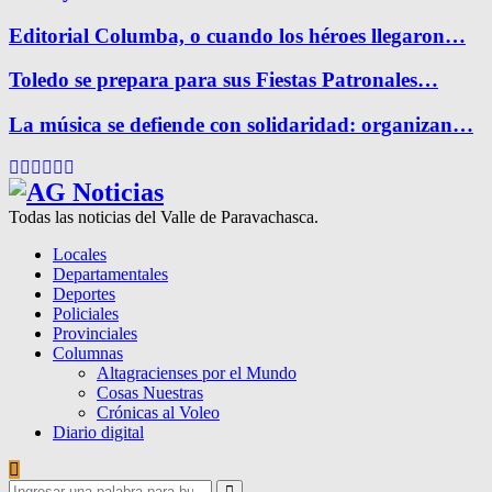
Editorial Columba, o cuando los héroes llegaron…
Toledo se prepara para sus Fiestas Patronales…
La música se defiende con solidaridad: organizan…
Facebook
Twitter
Instagram
Pinterest
Google
Youtube
Todas las noticias del Valle de Paravachasca.
Locales
Departamentales
Deportes
Policiales
Provinciales
Columnas
Altagracienses por el Mundo
Cosas Nuestras
Crónicas al Voleo
Diario digital
Search