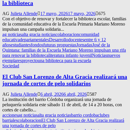
la biblioteca
AG
Julieta Allende
17 mayo, 2026
17 mayo, 2026
675
Con el objetivo de renovar y fortalecer la biblioteca escolar, familias
de la comunidad educativa de la Escuela Primaria Mariano Moreno
impulsan una campaña solidaria...
ag noticias
alta gracia noticias
colaboracion
comunidad
educativa
departamentales
Desarrollo
docentes
entre 6 y 12
años
estudiantes
fondos
futuras propuestas
Jornadas
José de la
Quintana: familias de la Escuela Mariano Moreno impulsan una rifa
para renovar la biblioteca
literatura infanto juvenil
Noticias
nuevos
ejemplares
proyecto
una biblioteca para la escuela
Sociedad
El Club San Lorenzo de Alta Gracia realizará una
jornada de cortes de pelo solidarios
AG
Julieta Allende
6 abril, 2026
6 abril, 2026
587
La institución del barrio Córdoba organizará una jornada de
peluquería solidaria este sábado 11 de abril, de 14 a 20 horas, con
cortes de cabello...
acciones
ag noticias
alta gracia noticias
barrio cordoba
clubes
barriales
colaboracion
El Club San Lorenzo de Alta Gracia realizará
una jornada de cortes de pelo