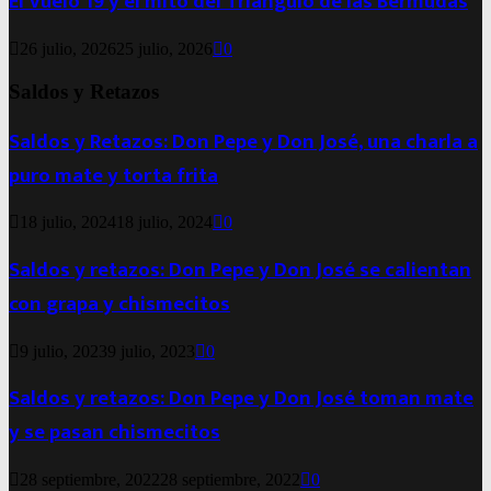
El Vuelo 19 y el mito del Triángulo de las Bermudas
26 julio, 2026
25 julio, 2026
0
Saldos y Retazos
Saldos y Retazos: Don Pepe y Don José, una charla a
puro mate y torta frita
18 julio, 2024
18 julio, 2024
0
Saldos y retazos: Don Pepe y Don José se calientan
con grapa y chismecitos
9 julio, 2023
9 julio, 2023
0
Saldos y retazos: Don Pepe y Don José toman mate
y se pasan chismecitos
28 septiembre, 2022
28 septiembre, 2022
0