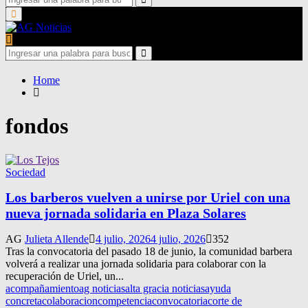
for:
Search
Primary
Menu
Search
for:
Search
Home
fondos
Sociedad
Los barberos vuelven a unirse por Uriel con una
nueva jornada solidaria en Plaza Solares
AG
Julieta Allende
4 julio, 2026
4 julio, 2026
352
Tras la convocatoria del pasado 18 de junio, la comunidad barbera
volverá a realizar una jornada solidaria para colaborar con la
recuperación de Uriel, un...
acompañamiento
ag noticias
alta gracia noticias
ayuda
concreta
colaboracion
competencia
convocatoria
corte de