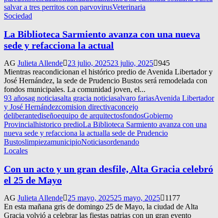
salvar a tres perritos con parvovirus
Veterinaria
Sociedad
La Biblioteca Sarmiento avanza con una nueva
sede y refacciona la actual
AG
Julieta Allende
23 julio, 2025
23 julio, 2025
945
Mientras reacondicionan el histórico predio de Avenida Libertador y
José Hernández, la sede de Prudencio Bustos será remodelada con
fondos municipales. La comunidad joven, el...
93 años
ag noticias
alta gracia noticias
alvaro farias
Avenida Libertador
y José Hernández
comision directiva
concejo
deliberante
diseño
equipo de arquitectos
fondos
Gobierno
Provincial
historico predio
La Biblioteca Sarmiento avanza con una
nueva sede y refacciona la actual
la sede de Prudencio
Bustos
limpieza
municipio
Noticias
ordenando
Locales
Con un acto y un gran desfile, Alta Gracia celebró
el 25 de Mayo
AG
Julieta Allende
25 mayo, 2025
25 mayo, 2025
1177
En esta mañana gris de domingo 25 de Mayo, la ciudad de Alta
Gracia volvió a celebrar las fiestas patrias con un gran evento