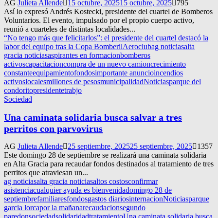
AG
Julieta Allende
15 octubre, 2025
15 octubre, 2025
795
Así lo expresó Andrés Kostecki, presidente del cuartel de Bomberos
Voluntarios. El evento, impulsado por el propio cuerpo activo,
reunió a cuarteles de distintas localidades...
“No tengo más que felicitarlos”: el presidente del cuartel destacó la
labor del equipo tras la Copa Bomberil
Aeroclub
ag noticias
alta
gracia noticias
aspirantes en formacion
bomberos
activos
capacitacion
compra de un nuevo camion
crecimiento
constante
equipamiento
fondos
importante anuncio
incendios
activos
locales
millones de pesos
municipalidad
Noticias
parque del
condorito
presidente
trabjo
Sociedad
Una caminata solidaria busca salvar a tres
perritos con parvovirus
AG
Julieta Allende
25 septiembre, 2025
25 septiembre, 2025
1357
Este domingo 28 de septiembre se realizará una caminata solidaria
en Alta Gracia para recaudar fondos destinados al tratamiento de tres
perritos que atraviesan un...
ag noticias
alta gracia noticias
altos costos
confirmar
asistencia
cualquier ayuda es bienvenida
domingo 28 de
septiembre
familiares
fondos
gastos diarios
internacion
Noticias
parque
garcia lorca
por la mañana
recaudacion
segundo
paredon
sociedad
solidaridad
tratamiento
Una caminata solidaria busca