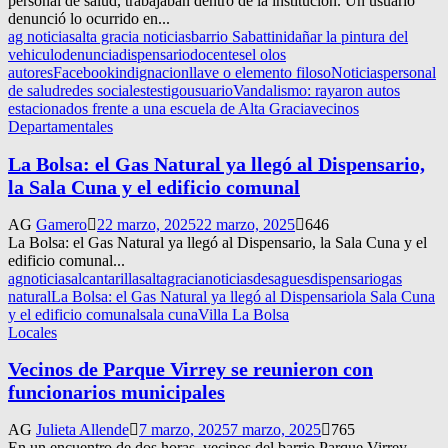
personal de salud, trabajaban dentro de la institución. Un usuario
denunció lo ocurrido en...
ag noticias
alta gracia noticias
barrio Sabattini
dañar la pintura del
vehiculo
denuncia
dispensario
docentes
el olos
autores
Facebook
indignacion
llave o elemento filoso
Noticias
personal
de salud
redes sociales
testigo
usuario
Vandalismo: rayaron autos
estacionados frente a una escuela de Alta Gracia
vecinos
Departamentales
La Bolsa: el Gas Natural ya llegó al Dispensario,
la Sala Cuna y el edificio comunal
AG
Gamero
22 marzo, 2025
22 marzo, 2025
646
La Bolsa: el Gas Natural ya llegó al Dispensario, la Sala Cuna y el
edificio comunal...
agnoticias
alcantarillas
altagracianoticias
desagues
dispensario
gas
natural
La Bolsa: el Gas Natural ya llegó al Dispensario
la Sala Cuna
y el edificio comunal
sala cuna
Villa La Bolsa
Locales
Vecinos de Parque Virrey se reunieron con
funcionarios municipales
AG
Julieta Allende
7 marzo, 2025
7 marzo, 2025
765
En un encuentro de dos horas, vecinos del barrio Parque Virrey