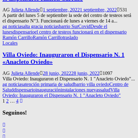
AG
Julieta Allende
1 septiembre, 2022
1 septiembre, 2022
531
A partir del lunes 5 de septiembre la sede del centro de testeos será
el dispensario N°3. Funcionará de lunes a viernes de 14 a...
ag noticias
alta gracia noticias
barrio Sur
Covid
Desde el
lunes
dispensario
el centro de testeos funcionará en el dispensario
Ramón Carrillo
Ramón Carrillo
traslado
Locales
Villa Oviedo: Inauguraron el Dispensario N. 1
«Anacleto Oviedo»
AG
Julieta Allende
28 junio, 2022
28 junio, 2022
1097
Villa Oviedo: Inauguraron el Dispensario N. 1 "Anacleto Oviedo"...
ag noticias
atención primaria de salud
barrio villa oviedo
Centro de
Salud
dispensario
inauguración
instalaciones nuevas
salud
Villa
Oviedo: Inauguraron el Dispensario N. 1 "Anacleto Oviedo"
Navegación
1
2
…
4
de
Seguinos!
entradas