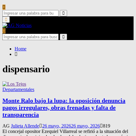
Search
for:
Search
Primary
Menu
Search
for:
Search
Home
dispensario
Departamentales
Monte Ralo bajo la lupa: la oposición denuncia
pagos irregulares, obras frenadas y falta de
transparencia
AG
Julieta Allende
26 mayo, 2026
26 mayo, 2026
819
El concejal opositor Ezequiel Villarreal se refirió a la situación del