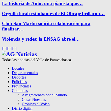
La historia de Anto: una pianista que…
Orgullo local: estudiantes de El Obraje brillaron…
Club San Martín solicita colaboración para
finalizar…
Violencia y redes: la ENSAG abre el…
Facebook
Twitter
Instagram
Pinterest
Google
Youtube
Todas las noticias del Valle de Paravachasca.
Locales
Departamentales
Deportes
Policiales
Provinciales
Columnas
Altagracienses por el Mundo
Cosas Nuestras
Crónicas al Voleo
Diario digital