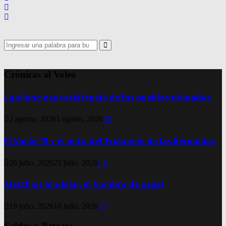
Search
for:
Search
Crónicas al Voleo
La silenciosa resistencia de los pueblos nómadas
2 agosto, 2026
1 agosto, 2026
0
El Vuelo 19 y el mito del Triángulo de las Bermudas
26 julio, 2026
25 julio, 2026
0
Matthias Sindelar, el hombre de papel
19 julio, 2026
18 julio, 2026
0
Saldos y Retazos