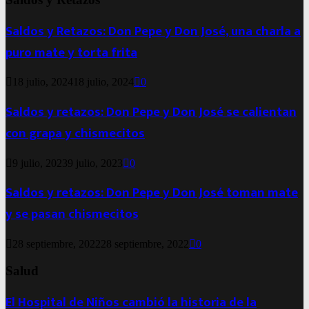
Saldos y Retazos: Don Pepe y Don José, una charla a
puro mate y torta frita
18 julio, 2024
18 julio, 2024
0
Saldos y retazos: Don Pepe y Don José se calientan
con grapa y chismecitos
9 julio, 2023
9 julio, 2023
0
Saldos y retazos: Don Pepe y Don José toman mate
y se pasan chismecitos
28 septiembre, 2022
28 septiembre, 2022
0
Salud
El Hospital de Niños cambió la historia de la