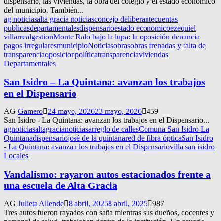
dispensario, las viviendas, la obra del colegio y el estado económico
del municipio. También...
ag noticias
alta gracia noticias
concejo deliberante
cuentas
publicas
departamentales
dispensario
estado economico
ezequiel
villarreal
gestion
Monte Ralo bajo la lupa: la oposición denuncia
pagos irregulares
municipio
Noticias
obras
obras frenadas y falta de
transparencia
oposicion
política
transparencia
viviendas
Departamentales
San Isidro – La Quintana: avanzan los trabajos
en el Dispensario
AG
Gamero
24 mayo, 2026
23 mayo, 2026
459
San Isidro - La Quintana: avanzan los trabajos en el Dispensario...
agnoticias
altagracianoticias
arreglo de calles
Comuna San Isidro La
Quintana
dispensario
josé de la quintana
red de fibra óptica
San Isidro
- La Quintana: avanzan los trabajos en el Dispensario
villa san isidro
Locales
Vandalismo: rayaron autos estacionados frente a
una escuela de Alta Gracia
AG
Julieta Allende
8 abril, 2025
8 abril, 2025
987
Tres autos fueron rayados con saña mientras sus dueños, docentes y