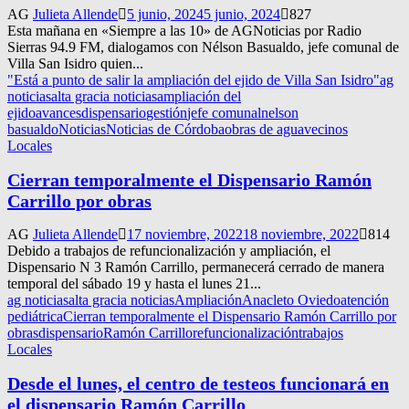
AG
Julieta Allende
5 junio, 2024
5 junio, 2024
827
Esta mañana en «Siempre a las 10» de AGNoticias por Radio
Sierras 94.9 FM, dialogamos con Nélson Basualdo, jefe comunal de
Villa San Isidro quien...
"Está a punto de salir la ampliación del ejido de Villa San Isidro"
ag
noticias
alta gracia noticias
ampliación del
ejido
avances
dispensario
gestión
jefe comunal
nelson
basualdo
Noticias
Noticias de Córdoba
obras de agua
vecinos
Locales
Cierran temporalmente el Dispensario Ramón
Carrillo por obras
AG
Julieta Allende
17 noviembre, 2022
18 noviembre, 2022
814
Debido a trabajos de refuncionalización y ampliación, el
Dispensario N 3 Ramón Carrillo, permanecerá cerrado de manera
temporal del sábado 19 y hasta el lunes 21...
ag noticias
alta gracia noticias
Ampliación
Anacleto Oviedo
atención
pediátrica
Cierran temporalmente el Dispensario Ramón Carrillo por
obras
dispensario
Ramón Carrillo
refuncionalización
trabajos
Locales
Desde el lunes, el centro de testeos funcionará en
el dispensario Ramón Carrillo