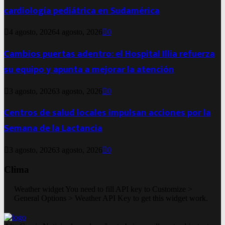
cardiología pediátrica en Sudamérica
4 agosto, 2026
4 agosto, 2026
0
Cambios puertas adentro: el Hospital Illia refuerza
su equipo y apunta a mejorar la atención
3 agosto, 2026
3 agosto, 2026
0
Centros de salud locales impulsan acciones por la
Semana de la Lactancia
3 agosto, 2026
3 agosto, 2026
0
Clima
Weather widget
You need to fill API key to Customize >
General Options > Weather API Key to get this widget work.