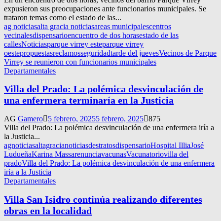
expusieron sus preocupaciones ante funcionarios municipales. Se
trataron temas como el estado de las...
ag noticias
alta gracia noticias
areas municipales
centros
vecinales
dispensario
encuentro de dos horas
estado de las
calles
Noticias
parque virrey este
parque virrey
oeste
propuestas
reclamos
seguridad
tarde del jueves
Vecinos de Parque
Virrey se reunieron con funcionarios municipales
Departamentales
Villa del Prado: La polémica desvinculación de
una enfermera terminaría en la Justicia
AG
Gamero
5 febrero, 2025
5 febrero, 2025
875
Villa del Prado: La polémica desvinculación de una enfermera iría a
la Justicia...
agnoticias
altagracianoticias
destratos
dispensario
Hospital Illia
José
Ludueña
Karina Massa
renuncia
vacunas
Vacunatorio
villa del
prado
Villa del Prado: La polémica desvinculación de una enfermera
iría a la Justicia
Departamentales
Villa San Isidro continúa realizando diferentes
obras en la localidad