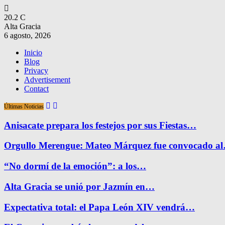
20.2
C
Alta Gracia
6 agosto, 2026
Inicio
Blog
Privacy
Advertisement
Contact
Últimas Noticias
Anisacate prepara los festejos por sus Fiestas…
Orgullo Merengue: Mateo Márquez fue convocado a
“No dormí de la emoción”: a los…
Alta Gracia se unió por Jazmín en…
Expectativa total: el Papa León XIV vendrá…