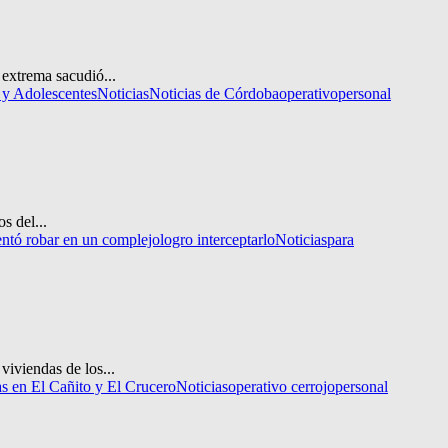
extrema sacudió...
 y Adolescentes
Noticias
Noticias de Córdoba
operativo
personal
s del...
entó robar en un complejo
logro interceptarlo
Noticias
para
viviendas de los...
as en El Cañito y El Crucero
Noticias
operativo cerrojo
personal