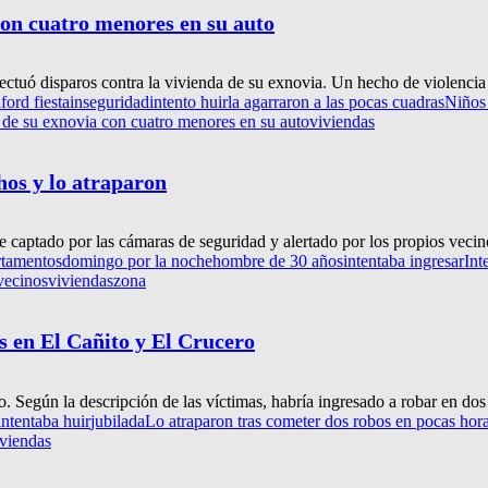
con cuatro menores en su auto
ctuó disparos contra la vivienda de su exnovia. Un hecho de violencia 
a
ford fiesta
inseguridad
intento huir
la agarraron a las pocas cuadras
Niños
 de su exnovia con cuatro menores en su auto
viviendas
hos y lo atraparon
 captado por las cámaras de seguridad y alertado por los propios vecino
rtamentos
domingo por la noche
hombre de 30 años
intentaba ingresar
Int
vecinos
viviendas
zona
s en El Cañito y El Crucero
 Según la descripción de las víctimas, habría ingresado a robar en dos 
intentaba huir
jubilada
Lo atraparon tras cometer dos robos en pocas hor
iviendas