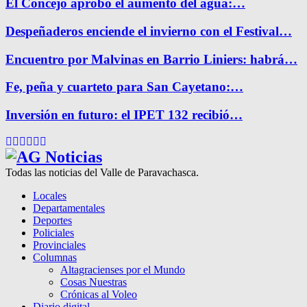
El Concejo aprobó el aumento del agua:…
Despeñaderos enciende el invierno con el Festival…
Encuentro por Malvinas en Barrio Liniers: habrá…
Fe, peña y cuarteto para San Cayetano:…
Inversión en futuro: el IPET 132 recibió…
Facebook
Twitter
Instagram
Pinterest
Google
Youtube
Todas las noticias del Valle de Paravachasca.
Locales
Departamentales
Deportes
Policiales
Provinciales
Columnas
Altagracienses por el Mundo
Cosas Nuestras
Crónicas al Voleo
Diario digital