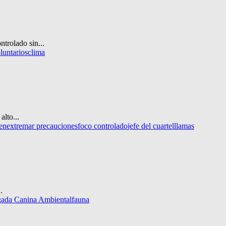
ntrolado sin...
luntarios
clima
alto...
en
extremar precauciones
foco controlado
jefe del cuartel
llamas
.
igada Canina Ambiental
fauna