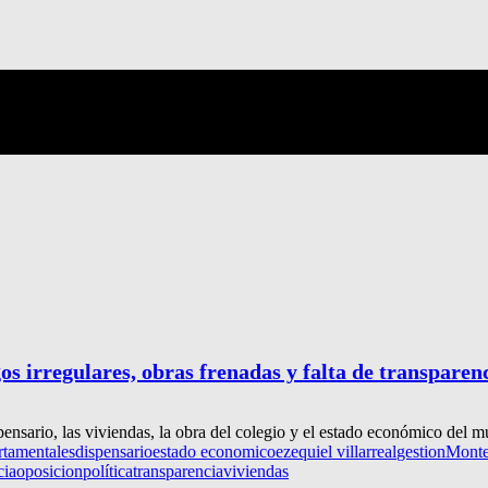
os irregulares, obras frenadas y falta de transparen
ispensario, las viviendas, la obra del colegio y el estado económico del 
rtamentales
dispensario
estado economico
ezequiel villarreal
gestion
Monte 
cia
oposicion
política
transparencia
viviendas