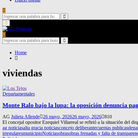
Search
for:
Search
Primary
Menu
Search
for:
Search
Home
viviendas
Departamentales
Monte Ralo bajo la lupa: la oposición denuncia pag
AG
Julieta Allende
26 mayo, 2026
26 mayo, 2026
810
El concejal opositor Ezequiel Villarreal se refirió a la situación del d
ag noticias
alta gracia noticias
concejo deliberante
cuentas publicas
depa
irregulares
municipio
Noticias
obras
obras frenadas y falta de transparen