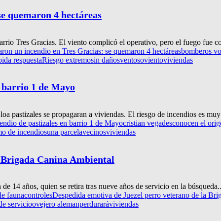
se quemaron 4 hectáreas
rrio Tres Gracias. El viento complicó el operativo, pero el fuego fue co
ron un incendio en Tres Gracias: se quemaron 4 hectáreas
bomberos vo
pida respuesta
Riesgo extremo
sin daños
ventoso
viento
viviendas
 barrio 1 de Mayo
 loa pastizales se propagaran a viviendas. El riesgo de incendios es muy 
ndio de pastizales en barrio 1 de Mayo
cristian vega
desconocen el orig
mo de incendios
una parcela
vecinos
viviendas
a Brigada Canina Ambiental
e 14 años, quien se retira tras nueve años de servicio en la búsqueda..
de fauna
controles
Despedida emotiva de Juez
el perro veterano de la Br
e servicio
ovejero aleman
perdurará
viviendas