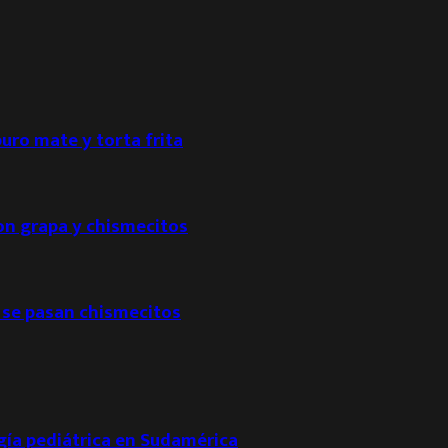
puro mate y torta frita
con grapa y chismecitos
 se pasan chismecitos
ogía pediátrica en Sudamérica