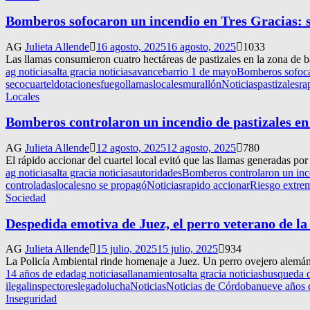
Bomberos sofocaron un incendio en Tres Gracias: 
AG
Julieta Allende
16 agosto, 2025
16 agosto, 2025
1033
Las llamas consumieron cuatro hectáreas de pastizales en la zona de ba
ag noticias
alta gracia noticias
avance
barrio 1 de mayo
Bomberos sofoca
seco
cuartel
dotaciones
fuego
llamas
locales
murallón
Noticias
pastizales
ra
Locales
Bomberos controlaron un incendio de pastizales en
AG
Julieta Allende
12 agosto, 2025
12 agosto, 2025
780
El rápido accionar del cuartel local evitó que las llamas generadas por
ag noticias
alta gracia noticias
autoridades
Bomberos controlaron un ince
controladas
locales
no se propagó
Noticias
rapido accionar
Riesgo extre
Sociedad
Despedida emotiva de Juez, el perro veterano de l
AG
Julieta Allende
15 julio, 2025
15 julio, 2025
934
La Policía Ambiental rinde homenaje a Juez. Un perro ovejero alemán d
14 años de edad
ag noticias
allanamientos
alta gracia noticias
busqueda 
ilegal
inspectores
legado
lucha
Noticias
Noticias de Córdoba
nueve años d
Inseguridad