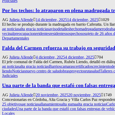
Policiales
Por los techos: lo atraparon en plena madrugada tr
AG
Julieta Allende
14 diciembre, 2025
14 diciembre, 2025
1029
El hecho se produjo durante la madrugada en barrio Caferatta. Un llam
ag noticias
alta gracia noticias
aviso
detalles
hecho
madrugada
merodeaba
vecinal
preocupacion
reidentes
residentes
sospechoso
sujeto de 26 años 
Departamentales
Falda del Carmen refuerza su trabajo en seguridad
AG
Julieta Allende
4 diciembre, 2025
4 diciembre, 2025
704
El jefe comunal de Falda del Carmen, Rubén Liendo, detalló en diálogo
ag noticias
alta gracia noticias
Barrios
camaras
certificados
crecimiento
de
liendo
Noticias
nuevo centro de salud
obras
proyectos
ruta
salud
Talleres 
Judiciales
Una parte de la banda que estafó con falsas entrega
AG
Julieta Allende
20 noviembre, 2025
20 noviembre, 2025
1749
Concesionarias en Córdoba, Alta Gracia y Villa Carlos Paz responden 
25 objetivos
ag noticias
allanamientos
alta gama
alta gracia noticias
Carlo
ciudades
Una parte de la banda que estafó con falsas entregas de vehí
Locales