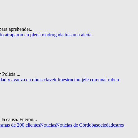
para aprehender...
 lo atraparon en plena madrugada tras una alerta
Policía,...
idad y avanza en obras clave
infraestructura
jefe comunal ruben
la causa. Fueron...
os
mas de 200 clientes
Noticias
Noticias de Córdoba
sociedades
tres