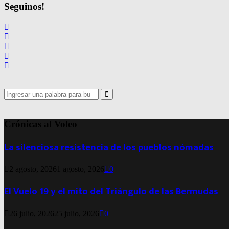
de
Seguinos!
entradas
Search
for:
Search
Crónicas al Voleo
La silenciosa resistencia de los pueblos nómadas
2 agosto, 2026
1 agosto, 2026
0
El Vuelo 19 y el mito del Triángulo de las Bermudas
26 julio, 2026
25 julio, 2026
0