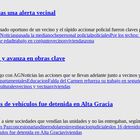
as una alerta vecinal
ado oportuno de un vecino y el rápido accionar policial fueron claves 
Noticias
pasada la medianoche
personal policial
policiales
Por los techos:
de edad
trabajo en conjunto
vecinos
viviendas
zona
 y avanza en obras clave
 con AGNoticias las acciones que se llevan adelante junto a vecinos y 
partamentales
Educacion
Falda del Carmen refuerza su trabajo en segur
culturales
vecinos y vecinas
viviendas
s de vehículos fue detenida en Alta Gracia
a siete sociedades que vendían las unidades y no las entregaban, según 
s Paz
concesionarias
dinero
dolares
investigacion
judiciales
los 16 detenid
culos fue detenida en Alta Gracia
viviendas