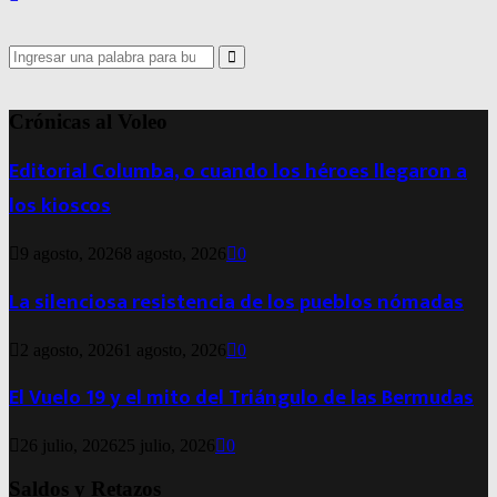
Search
for:
Search
Crónicas al Voleo
Editorial Columba, o cuando los héroes llegaron a
los kioscos
9 agosto, 2026
8 agosto, 2026
0
La silenciosa resistencia de los pueblos nómadas
2 agosto, 2026
1 agosto, 2026
0
El Vuelo 19 y el mito del Triángulo de las Bermudas
26 julio, 2026
25 julio, 2026
0
Saldos y Retazos