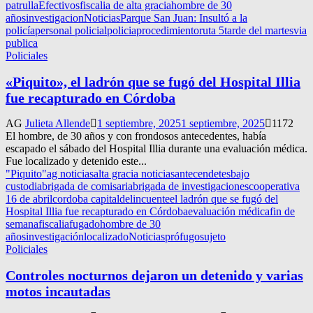
patrulla
Efectivos
fiscalia de alta gracia
hombre de 30
años
investigacion
Noticias
Parque San Juan: Insultó a la
policía
personal policial
policia
procedimiento
ruta 5
tarde del martes
via
publica
Policiales
«Piquito», el ladrón que se fugó del Hospital Illia
fue recapturado en Córdoba
AG
Julieta Allende
1 septiembre, 2025
1 septiembre, 2025
1172
El hombre, de 30 años y con frondosos antecedentes, había
escapado el sábado del Hospital Illia durante una evaluación médica.
Fue localizado y detenido este...
"Piquito"
ag noticias
alta gracia noticias
antecendetes
bajo
custodia
brigada de comisaria
brigada de investigaciones
cooperativa
16 de abril
cordoba capital
delincuente
el ladrón que se fugó del
Hospital Illia fue recapturado en Córdoba
evaluación médica
fin de
semana
fiscalia
fugado
hombre de 30
años
investigación
localizado
Noticias
prófugo
sujeto
Policiales
Controles nocturnos dejaron un detenido y varias
motos incautadas