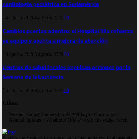
cardiología pediátrica en Sudamérica
4 agosto, 2026
4 agosto, 2026
0
Cambios puertas adentro: el Hospital Illia refuerza
su equipo y apunta a mejorar la atención
3 agosto, 2026
3 agosto, 2026
0
Centros de salud locales impulsan acciones por la
Semana de la Lactancia
3 agosto, 2026
3 agosto, 2026
0
Clima
Weather widget
You need to fill API key to Customize >
General Options > Weather API Key to get this widget work.
Alta Gracia Noticias hace dos años trabaja para llevarte al instante