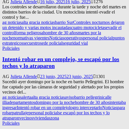
AG
Julieta Allende
16 julio, 2025
16 julio, 2025
1276
Los controles se desarrollaron durante la tarde y noche del martes en
distintos barrios de la ciudad. Un motociclista intentó evadir el
control y fue...
ag noticias
alta gracia noticias
barrio Sur
Controles nocturnos dejaron
un detenido y varias motos incautadas
cuatro motocicletas
evadir el
control
forma peligrosa
hombre de 30 años
martes por la
noche
normativas vigentes
Noticias
operativos
personal policial
puntos
estrategicos
secuestro
sede policial
seguridad vial
Policiales
Intentó robar en un complejo, se escapó por los
techos y lo atraparon
AG
Julieta Allende
23 junio, 2025
23 junio, 2025
1301
Sucedió ayer domingo por la noche en barrio Pellegrini. El hombre
fue captado por las cámaras de seguridad y alertado por los propios
vecinos del...
ag noticias
alerta
alta gracia noticias
aviso
barrio pellegrini
calle
illia
departamentos
domingo por la noche
hombre de 30 años
intentaba
ingresar
Intentó robar en un complejo
logro interceptarlo
Noticias
para
robar
patrullaje
personal policial
se escapó por los techos y lo
atraparon
vecinos
viviendas
zona
Policiales