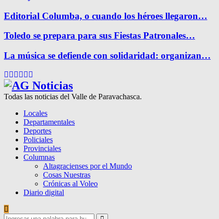
Editorial Columba, o cuando los héroes llegaron…
Toledo se prepara para sus Fiestas Patronales…
La música se defiende con solidaridad: organizan…
Facebook
Twitter
Instagram
Pinterest
Google
Youtube
Todas las noticias del Valle de Paravachasca.
Locales
Departamentales
Deportes
Policiales
Provinciales
Columnas
Altagracienses por el Mundo
Cosas Nuestras
Crónicas al Voleo
Diario digital
Search