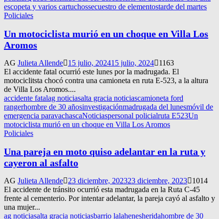
escopeta y varios cartuchos
secuestro de elementos
tarde del martes
Policiales
Un motociclista murió en un choque en Villa Los
Aromos
AG
Julieta Allende
15 julio, 2024
15 julio, 2024
1163
El accidente fatal ocurrió este lunes por la madrugada. El
motociclitsta chocó contra una camioneta en ruta E-523, a la altura
de Villa Los Aromos....
accidente fatal
ag noticias
alta gracia noticias
camioneta ford
ranger
hombre de 30 años
investigación
madrugada del lunes
móvil de
emergencia paravachasca
Noticias
personal policial
ruta E523
Un
motociclista murió en un choque en Villa Los Aromos
Policiales
Una pareja en moto quiso adelantar en la ruta y
cayeron al asfalto
AG
Julieta Allende
23 diciembre, 2023
23 diciembre, 2023
1014
El accidente de tránsito ocurrió esta madrugada en la Ruta C-45
frente al cementerio. Por intentar adelantar, la pareja cayó al asfalto y
una mujer...
ag noticias
alta gracia noticias
barrio lalahenes
herida
hombre de 30