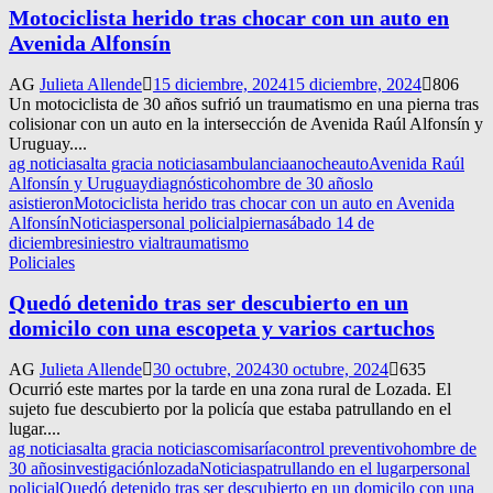
Motociclista herido tras chocar con un auto en
Avenida Alfonsín
AG
Julieta Allende
15 diciembre, 2024
15 diciembre, 2024
806
Un motociclista de 30 años sufrió un traumatismo en una pierna tras
colisionar con un auto en la intersección de Avenida Raúl Alfonsín y
Uruguay....
ag noticias
alta gracia noticias
ambulancia
anoche
auto
Avenida Raúl
Alfonsín y Uruguay
diagnóstico
hombre de 30 años
lo
asistieron
Motociclista herido tras chocar con un auto en Avenida
Alfonsín
Noticias
personal policial
pierna
sábado 14 de
diciembre
siniestro vial
traumatismo
Policiales
Quedó detenido tras ser descubierto en un
domicilo con una escopeta y varios cartuchos
AG
Julieta Allende
30 octubre, 2024
30 octubre, 2024
635
Ocurrió este martes por la tarde en una zona rural de Lozada. El
sujeto fue descubierto por la policía que estaba patrullando en el
lugar....
ag noticias
alta gracia noticias
comisaría
control preventivo
hombre de
30 años
investigación
lozada
Noticias
patrullando en el lugar
personal
policial
Quedó detenido tras ser descubierto en un domicilo con una