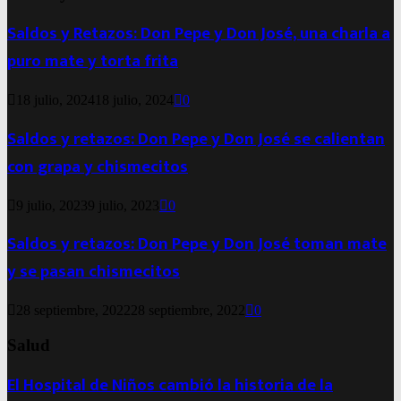
Saldos y Retazos: Don Pepe y Don José, una charla a
puro mate y torta frita
18 julio, 2024
18 julio, 2024
0
Saldos y retazos: Don Pepe y Don José se calientan
con grapa y chismecitos
9 julio, 2023
9 julio, 2023
0
Saldos y retazos: Don Pepe y Don José toman mate
y se pasan chismecitos
28 septiembre, 2022
28 septiembre, 2022
0
Salud
El Hospital de Niños cambió la historia de la