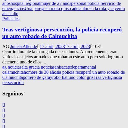
años
hospital regional
mujer de 27 años
personal policial
Servicio de
emergencias
Una pareja en moto quiso adelantar en la ruta y cayeron
al asfalto
Policiales
Tras vertiginosa persecución, la policía recuperó
un auto robado de Calmuchita
AG
Julieta Allende
17 abril, 2023
17 abril, 2023
1081
Ocurrió durante la marugada de este lunes. Aparentemente, eran
varios los sujetos armados que robaron este auto pero sólo lograron
detener a uno de ellos....
ag noticias
alta gracia noticias
anisacate
departamental
calamuchita
hombre de 30 años
la policía recuperó un auto robado de
Calmuchita
potrero de garay
robo fiat uno color gris
Tras vertiginosa
persecución
Seguinos!