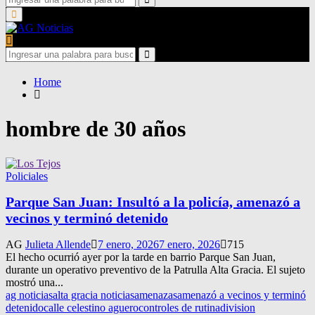
for:
Search
Primary
Menu
Search
for:
Search
Home
hombre de 30 años
Policiales
Parque San Juan: Insultó a la policía, amenazó a
vecinos y terminó detenido
AG
Julieta Allende
7 enero, 2026
7 enero, 2026
715
El hecho ocurrió ayer por la tarde en barrio Parque San Juan,
durante un operativo preventivo de la Patrulla Alta Gracia. El sujeto
mostró una...
ag noticias
alta gracia noticias
amenazas
amenazó a vecinos y terminó
detenido
calle celestino aguero
controles de rutina
division