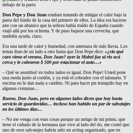
Don Pepe y Don Juan
estaban tratando de mitigar el calor bajo la
parra del fondo de la casa del primero de ellos. La idea era hacerse
aire con un abanico que la señora había traído de España cuando
viajó allá por los ochenta. Y de paso bajarse una cervecita, que
también ayuda, claro.
Era una tarde de calor y humedad, con amenaza de más lluvia. Los
temas iban de un lado a otro hasta que Don Pepe dice:
«¿vio qué
caro viene el verano, Don Juan? ayer la Mabel fue al río acá
cerca y le cobraron $ 500 por estacionar el auto…»
– Qué se asombra! en todos lados es igual, Don Pepe! Usted pone
una rueda junto al cordón, y ya está el cobrador con el talonario. Y
encima no le dan nada a cambio. Ni para hacer pis tranquilo hay en
algunas comunas…
Bueno, Don Juan, pero en algunos lados dicen que hay hasta
servicio de guardavidas… incluso han habido un par de salvatajes
en los últimos días…
– No me venga con esas cosas porque un amigo de mi primo, que
tiene el cuñado de la hermana que vive al lado del río, me contó que
uno de esos salvatajes habría sido un acting organizado, que en