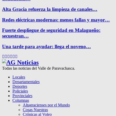
Alta Gracia refuerza la limpieza de canales…
Redes eléctricas modernas: menos fallas y mayor…
Fuerte despliegue de seguridad en Malagueño:
secuestran…
Una tarde para ayudar: llega el noveno…
Facebook
Twitter
Instagram
Pinterest
Google
Youtube
Todas las noticias del Valle de Paravachasca.
Locales
Departamentales
Deportes
Policiales
Provinciales
Columnas
Altagracienses por el Mundo
Cosas Nuestras
Crónicas al Voleo