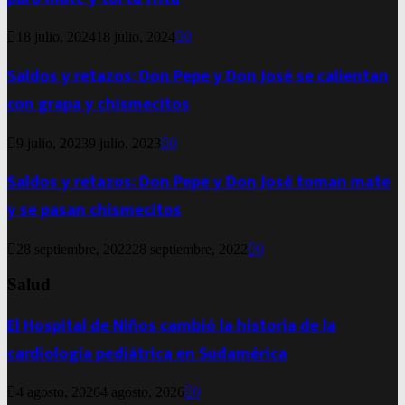
18 julio, 2024
18 julio, 2024
0
Saldos y retazos: Don Pepe y Don José se calientan
con grapa y chismecitos
9 julio, 2023
9 julio, 2023
0
Saldos y retazos: Don Pepe y Don José toman mate
y se pasan chismecitos
28 septiembre, 2022
28 septiembre, 2022
0
Salud
El Hospital de Niños cambió la historia de la
cardiología pediátrica en Sudamérica
4 agosto, 2026
4 agosto, 2026
0