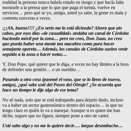
realidad la persona nunca habría estado en riesgo y que hacía falta
mostrarle a la prensa que lo que que paga el turista, vuelve en
servicios… pero qué se yo, amigo, usted ya sabe, la gente es mala y
comenta zonceras a veces.
¡
¡¡Ah, bueno!!!! ¿En serio me lo está diciendo? Ahora que ato
cabos, por esos días «de casualidad» andaba un canal de Córdoba
haciendo móvil por la zona… pero no creo, Don Juan, no creo
que pueda haber una mente tan macabra como para hacer
semejante opereta… Además, los canales de Córdoba suelen venir
seguido a la zona a hacer notas…
Y, Don Pepe, qué quiere que le diga, a veces no hay límites a la hora
de defender una gestión… o un sueldito…
Pasando a otra cosa (pasemé el vaso, que se lo lleno de nuevo,
amigo), ¿qué sabe usté del Paseo del Obraje? ¿Se acuerda que
hace un tiempo le dije algo de ese tema?
No sé nada, solo que se está trabajando para dejarlo lindo, incluso
va a haber un sector gastronómico dentro del espacio… lo que no
tengo claro es quién lo va a manejar. Aunque si es quien me han
dicho, seguro que no figura, siempre pone a otro de cartel.
Usté sabe algo y no me lo quiere decir…. largue desembuche…