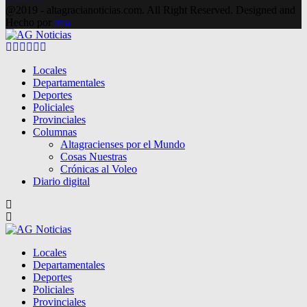
@2019 - altagracianoticias.com. All Right Reserved. Designed and
Hecho por
lma
Facebook
Twitter
Instagram
Pinterest
Google
Youtube
Locales
Departamentales
Deportes
Policiales
Provinciales
Columnas
Altagracienses por el Mundo
Cosas Nuestras
Crónicas al Voleo
Diario digital
Locales
Departamentales
Deportes
Policiales
Provinciales