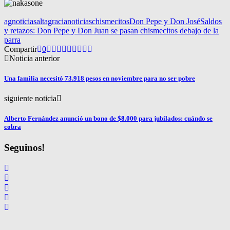
agnoticias
altagracianoticias
chismecitos
Don Pepe y Don José
Saldos
y retazos: Don Pepe y Don Juan se pasan chismecitos debajo de la
parra
Compartir
0
Noticia anterior
Una familia necesitó 73.918 pesos en noviembre para no ser pobre
siguiente noticia
Alberto Fernández anunció un bono de $8.000 para jubilados: cuándo se
cobra
Seguinos!