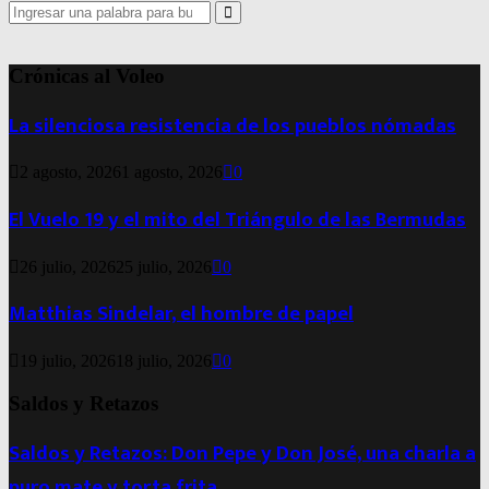
Search
for:
Search
Crónicas al Voleo
La silenciosa resistencia de los pueblos nómadas
2 agosto, 2026
1 agosto, 2026
0
El Vuelo 19 y el mito del Triángulo de las Bermudas
26 julio, 2026
25 julio, 2026
0
Matthias Sindelar, el hombre de papel
19 julio, 2026
18 julio, 2026
0
Saldos y Retazos
Saldos y Retazos: Don Pepe y Don José, una charla a
puro mate y torta frita