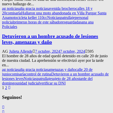
nuevo hallazgo de...
ag noticias
alta gracia noticias
avenida brochero
calles 18 y
20
comisaría
Hallaron una moto abandonada en Villa Parque Santa
Ana
motocicleta keller 110cc
Noticias
patrullaje
personal
policial
primeras horas de este sábado
resguardada
sana ana
Policiales
Detuvieron a un hombre acusado de lesiones
leves, amenazas y daño
AG
Julieta Allende
7 octubre, 2024
7 octubre, 2024
595
El hombre de 28 años de edad quedó detenido en calle 20 de junio
de nuestra ciudad. La aprehensión se efectivizó ayer por la tarde
en...
ag noticias
alta gracia noticias
amenazas y daño
calle 20 de
junio
comisaría
control de rutina
Detuvieron a un hombre acusado de
lesiones leves
Noticias
patrullaje
sujeto de 28 años
tarde del
domingo
unidad judicial
verificar su DNI
Navegación
1
2
de
Seguinos!
entradas