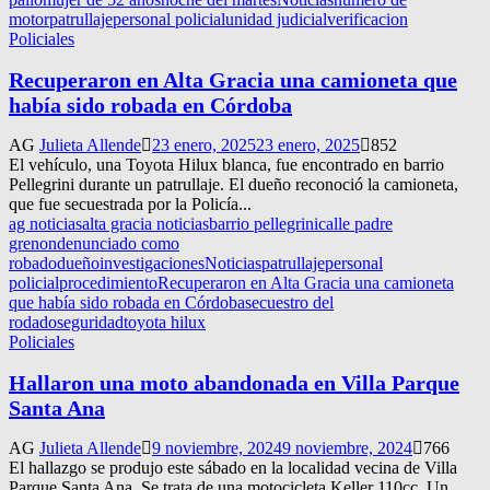
motor
patrullaje
personal policial
unidad judicial
verificacion
Policiales
Recuperaron en Alta Gracia una camioneta que
había sido robada en Córdoba
AG
Julieta Allende
23 enero, 2025
23 enero, 2025
852
El vehículo, una Toyota Hilux blanca, fue encontrado en barrio
Pellegrini durante un patrullaje. El dueño reconoció la camioneta,
que fue secuestrada por la Policía...
ag noticias
alta gracia noticias
barrio pellegrini
calle padre
grenon
denunciado como
robado
dueño
investigaciones
Noticias
patrullaje
personal
policial
procedimiento
Recuperaron en Alta Gracia una camioneta
que había sido robada en Córdoba
secuestro del
rodado
seguridad
toyota hilux
Policiales
Hallaron una moto abandonada en Villa Parque
Santa Ana
AG
Julieta Allende
9 noviembre, 2024
9 noviembre, 2024
766
El hallazgo se produjo este sábado en la localidad vecina de Villa
Parque Santa Ana. Se trata de una motocicleta Keller 110cc. Un