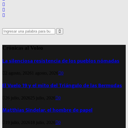
Search
for:
Search
Crónicas al Voleo
La silenciosa resistencia de los pueblos nómadas
2 agosto, 2026
1 agosto, 2026
0
El Vuelo 19 y el mito del Triángulo de las Bermudas
26 julio, 2026
25 julio, 2026
0
Matthias Sindelar, el hombre de papel
19 julio, 2026
18 julio, 2026
0