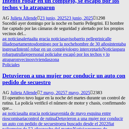
Intentó robar en un complejo, se escapó por los
techos y lo atraparon
AG
Julieta Allende
23 junio, 2025
23 junio, 2025
1298
Sucedió ayer domingo por la noche en barrio Pellegrini. El hombre
fue captado por las cámaras de seguridad y alertado por los propios
vecinos del...
ag noticias
alerta
alta gracia noticias
aviso
barrio pellegrini
calle
illia
departamentos
domingo por la noche
hombre de 30 años
intentaba
ingresar
Intentó robar en un complejo
logro interceptarlo
Noticias
para
robar
patrullaje
personal policial
se escapó por los techos y lo
atraparon
vecinos
viviendas
zona
Policiales
Detuvieron a una mujer por conducir un auto con
pedido de secuestro
AG
Julieta Allende
7 mayo, 2025
7 mayo, 2025
2383
El operativo tuvo lugar en la noche del martes durante un control de
rutina. La policía verificó el número de motor y chasis, confirmando
que...
ag noticias
alta gracia noticias
avenida de mayo esquina entre
rios
comisaria
control de rutina
Detuvieron a una mujer por conducir
un auto con pedido de secuestro
era buscado desde el 2022
fiat
palio
mujer de 52 años
noche del martes
Noticias
numero de