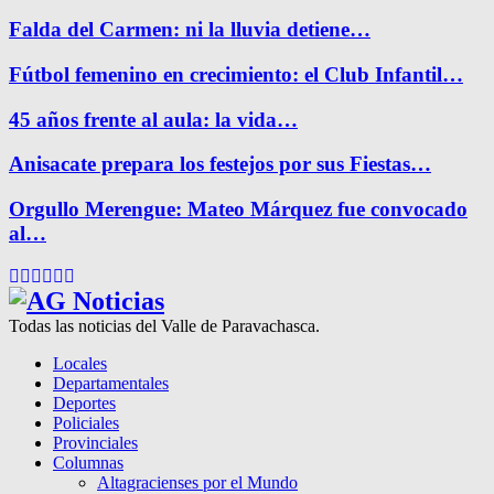
Falda del Carmen: ni la lluvia detiene…
Fútbol femenino en crecimiento: el Club Infantil…
45 años frente al aula: la vida…
Anisacate prepara los festejos por sus Fiestas…
Orgullo Merengue: Mateo Márquez fue convocado
al…
Facebook
Twitter
Instagram
Pinterest
Google
Youtube
Todas las noticias del Valle de Paravachasca.
Locales
Departamentales
Deportes
Policiales
Provinciales
Columnas
Altagracienses por el Mundo