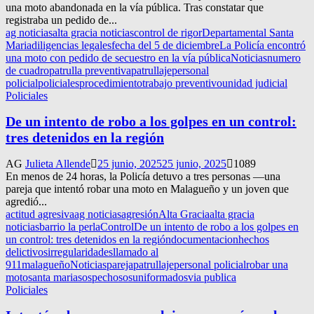
una moto abandonada en la vía pública. Tras constatar que
registraba un pedido de...
ag noticias
alta gracia noticias
control de rigor
Departamental Santa
Maria
diligencias legales
fecha del 5 de diciembre
La Policía encontró
una moto con pedido de secuestro en la vía pública
Noticias
numero
de cuadro
patrulla preventiva
patrullaje
personal
policial
policiales
procedimiento
trabajo preventivo
unidad judicial
Policiales
De un intento de robo a los golpes en un control:
tres detenidos en la región
AG
Julieta Allende
25 junio, 2025
25 junio, 2025
1089
En menos de 24 horas, la Policía detuvo a tres personas —una
pareja que intentó robar una moto en Malagueño y un joven que
agredió...
actitud agresiva
ag noticias
agresión
Alta Gracia
alta gracia
noticias
barrio la perla
Control
De un intento de robo a los golpes en
un control: tres detenidos en la región
documentacion
hechos
delictivos
irregularidades
llamado al
911
malagueño
Noticias
pareja
patrullaje
personal policial
robar una
moto
santa maria
sospechosos
uniformados
via publica
Policiales