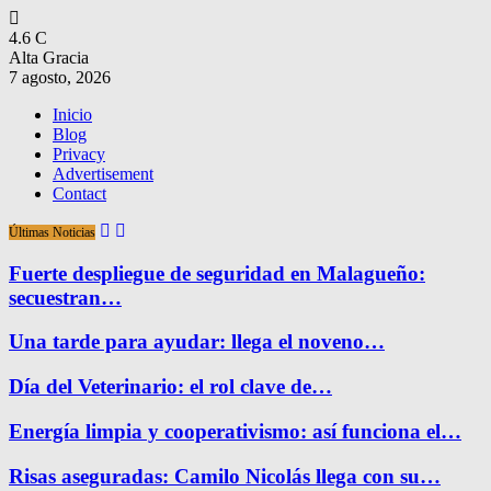
4.6
C
Alta Gracia
7 agosto, 2026
Inicio
Blog
Privacy
Advertisement
Contact
Últimas Noticias
Fuerte despliegue de seguridad en Malagueño:
secuestran…
Una tarde para ayudar: llega el noveno…
Día del Veterinario: el rol clave de…
Energía limpia y cooperativismo: así funciona el…
Risas aseguradas: Camilo Nicolás llega con su…