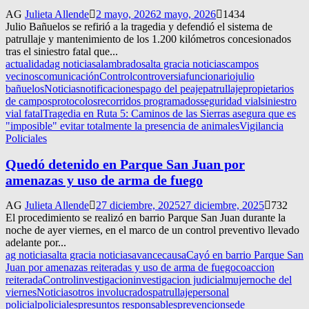
AG
Julieta Allende
2 mayo, 2026
2 mayo, 2026
1434
Julio Bañuelos se refirió a la tragedia y defendió el sistema de
patrullaje y mantenimiento de los 1.200 kilómetros concesionados
tras el siniestro fatal que...
actualidad
ag noticias
alambrados
alta gracia noticias
campos
vecinos
comunicación
Control
controversia
funcionario
julio
bañuelos
Noticias
notificaciones
pago del peaje
patrullaje
propietarios
de campos
protocolos
recorridos programados
seguridad vial
siniestro
vial fatal
Tragedia en Ruta 5: Caminos de las Sierras asegura que es
"imposible" evitar totalmente la presencia de animales
Vigilancia
Policiales
Quedó detenido en Parque San Juan por
amenazas y uso de arma de fuego
AG
Julieta Allende
27 diciembre, 2025
27 diciembre, 2025
732
El procedimiento se realizó en barrio Parque San Juan durante la
noche de ayer viernes, en el marco de un control preventivo llevado
adelante por...
ag noticias
alta gracia noticias
avance
causa
Cayó en barrio Parque San
Juan por amenazas reiteradas y uso de arma de fuego
coaccion
reiterada
Control
investigacion
investigacion judicial
mujer
noche del
viernes
Noticias
otros involucrados
patrullaje
personal
policial
policiales
presuntos responsables
prevencion
sede