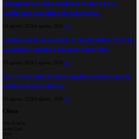
El Hospital de Niños cambió la historia de la
cardiología pediátrica en Sudamérica
4 agosto, 2026
4 agosto, 2026
0
Cambios puertas adentro: el Hospital Illia refuerza
su equipo y apunta a mejorar la atención
3 agosto, 2026
3 agosto, 2026
0
Centros de salud locales impulsan acciones por la
Semana de la Lactancia
3 agosto, 2026
3 agosto, 2026
0
Clima
Alta Gracia
cielo claro
50%