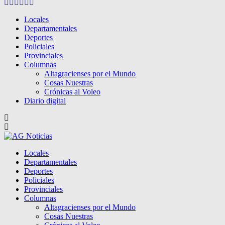
Facebook
Twitter
Instagram
Pinterest
Google
Youtube
Locales
Departamentales
Deportes
Policiales
Provinciales
Columnas
Altagracienses por el Mundo
Cosas Nuestras
Crónicas al Voleo
Diario digital
Locales
Departamentales
Deportes
Policiales
Provinciales
Columnas
Altagracienses por el Mundo
Cosas Nuestras