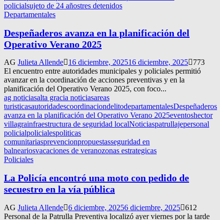
policial
sujeto de 24 años
tres detenidos
Departamentales
Despeñaderos avanza en la planificación del
Operativo Verano 2025
AG
Julieta Allende
16 diciembre, 2025
16 diciembre, 2025
773
El encuentro entre autoridades municipales y policiales permitió
avanzar en la coordinación de acciones preventivas y en la
planificación del Operativo Verano 2025, con foco...
ag noticias
alta gracia noticias
areas
turisticas
autoridades
coordinacion
delito
departamentales
Despeñaderos
avanza en la planificación del Operativo Verano 2025
eventos
hector
villagra
infraestructura de seguridad local
Noticias
patrullaje
personal
policial
policiales
politicas
comunitarias
prevencion
propuestas
seguridad en
balnearios
vacaciones de verano
zonas estrategicas
Policiales
La Policía encontró una moto con pedido de
secuestro en la vía pública
AG
Julieta Allende
6 diciembre, 2025
6 diciembre, 2025
612
Personal de la Patrulla Preventiva localizó ayer viernes por la tarde