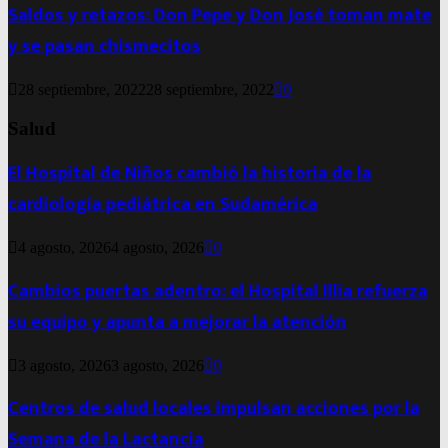
Saldos y retazos: Don Pepe y Don José toman mate
y se pasan chismecitos
28 septiembre, 2022
28 septiembre, 2022
0
Salud
El Hospital de Niños cambió la historia de la
cardiología pediátrica en Sudamérica
4 agosto, 2026
4 agosto, 2026
0
Cambios puertas adentro: el Hospital Illia refuerza
su equipo y apunta a mejorar la atención
3 agosto, 2026
3 agosto, 2026
0
Centros de salud locales impulsan acciones por la
Semana de la Lactancia