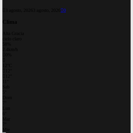
3 agosto, 2026
3 agosto, 2026
0
Clima
Alta Gracia
cielo claro
58%
2.4km/h
0%
12
°
C
12
°
12
°
11
°
Sab
5
°
Dom
7
°
Lun
6
°
Mar
7
°
Mie