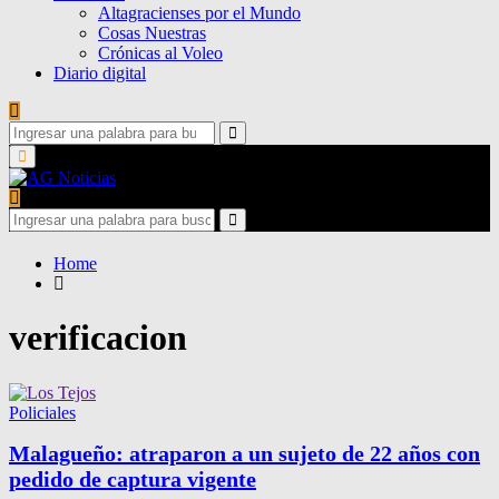
Altagracienses por el Mundo
Cosas Nuestras
Crónicas al Voleo
Diario digital
Search
for:
Search
Primary
Menu
Search
for:
Search
Home
verificacion
Policiales
Malagueño: atraparon a un sujeto de 22 años con
pedido de captura vigente