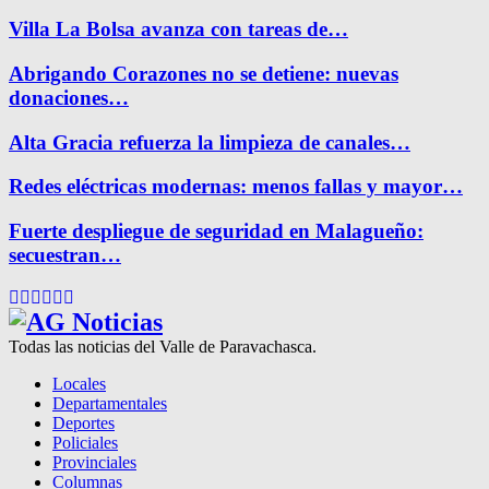
Villa La Bolsa avanza con tareas de…
Abrigando Corazones no se detiene: nuevas
donaciones…
Alta Gracia refuerza la limpieza de canales…
Redes eléctricas modernas: menos fallas y mayor…
Fuerte despliegue de seguridad en Malagueño:
secuestran…
Facebook
Twitter
Instagram
Pinterest
Google
Youtube
Todas las noticias del Valle de Paravachasca.
Locales
Departamentales
Deportes
Policiales
Provinciales
Columnas