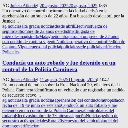
AG
Julieta Allende
20 agosto, 2025
20 agosto, 2025
835
Un operativo de control nocturno en la ciudad derivó en la
aprehensión de un sujeto de 22 años. Era buscado desde abril por la
Justicia...
ag noticias
alta gracia noticias
desde abril
Efectivos
fuerza de
seguridad
hombre de 22 años de edad
madrugada de
miercoles
magistrado
Malagueño: atraparon a un joven de 22 años
con pedido de captura vigente
Noticias
operativo de control
Pedido de
Captura Vigente
personal policial
policiales
sede policial
verificacion
Policiales
Conducía un auto robado y fue detenido en un
control de la Policía Caminera
AG
Julieta Allende
11 agosto, 2025
11 agosto, 2025
1042
En un control de rutina sobre la Ruta Nacional 20, efectivos de la
Policía Caminera identificaron un vehículo que registraba un pedido
de secuestro activo....
ag noticias
alta gracia noticias
aprehension del conductor
autopista
con
fecha del 19 de junio de este año
Conducía un auto robado y fue
detenido en un control de la Policía Caminera
Control
datos del
rodado
Efectivos
hombre de 33 años
malagueño
Noticias
pedido de
secuestro activo
policiales
Ruta 20
secuestro del vehiculo
tardel del
domingo
verificacion