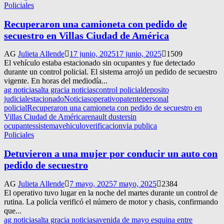
Policiales
Recuperaron una camioneta con pedido de
secuestro en Villas Ciudad de América
AG
Julieta Allende
17 junio, 2025
17 junio, 2025
1509
El vehículo estaba estacionado sin ocupantes y fue detectado
durante un control policial. El sistema arrojó un pedido de secuestro
vigente. En horas del mediodía...
ag noticias
alta gracia noticias
control policial
deposito
judicial
estacionado
Noticias
operativo
patente
personal
policial
Recuperaron una camioneta con pedido de secuestro en
Villas Ciudad de América
renault duster
sin
ocupantes
sistema
vehiculo
verificacion
via publica
Policiales
Detuvieron a una mujer por conducir un auto con
pedido de secuestro
AG
Julieta Allende
7 mayo, 2025
7 mayo, 2025
2384
El operativo tuvo lugar en la noche del martes durante un control de
rutina. La policía verificó el número de motor y chasis, confirmando
que...
ag noticias
alta gracia noticias
avenida de mayo esquina entre