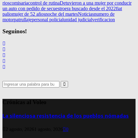
rios
comisaria
control de rutina
Detuvieron a una mujer por conducir
un auto con pedido de secuestro
era buscado desde el 2022
fiat
palio
mujer de 52 años
noche del martes
Noticias
numero de
motor
patrullaje
personal policial
unidad judicial
verificacion
Seguinos!
Search
for:
Search
Crónicas al Voleo
La silenciosa resistencia de los pueblos nómadas
2 agosto, 2026
1 agosto, 2026
0