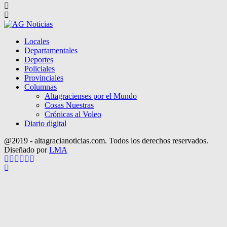
Locales
Departamentales
Deportes
Policiales
Provinciales
Columnas
Altagracienses por el Mundo
Cosas Nuestras
Crónicas al Voleo
Diario digital
@2019 - altagracianoticias.com. Todos los derechos reservados.
Diseñado por
LMA
Facebook
Twitter
Instagram
Pinterest
Google
Youtube