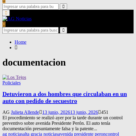
Search
for:
Search
Primary
Menu
Search
for:
Search
Home
documentacion
Policiales
Detuvieron a dos hombres que circulaban en un
auto con pedido de secuestro
AG
Julieta Allende
13 junio, 2026
13 junio, 2026
451
El procedimiento se realizó ayer por la tarde durante un control
preventivo sobre avenida Presidente Perón. El auto tenía
documentación presuntamente falsa y la patente...
ag noticias
alta gracia noticias
avenida presidente peron
control