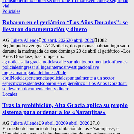
Tránsito terminó con el secuestro de 15 motos
vehiculos
y seguridad
vial
Policiales
Robaron en el geriátrico “Los Años Dorados”: se
llevaron documentación y dinero
AG
Julieta Allende
20 abril, 2026
20 abril, 2026
1082
Según pudo averiguar AGNoticias, dos personas habrían ingresado
durante la madrugada de este domingo 20 de abril al geriátrico «Los
Años Dorados«, tras romper un...
ag noticias
alta gracia noticias
calle sarmiento
documentacion
fuentes
policiales
ingresar al lugar
internos
investigacion
llave
inglesa
madrugada del lunes 20 de
abril
Noticias
pertenencias
policiales
puntualmente a un sector
especifico
residentes
Robaron en el geriátrico “Los Años Dorados”:
se llevaron documentación y dinero
Locales
Tras la prohibición, Alta Gracia aplica su propio
sistema para ordenar a los «Naranjitas»
AG
Julieta Allende
9 abril, 2026
9 abril, 2026
710
En medio del anuncio de la prohibición de los «Naranjitas», el
Municipio avanza en la implementación de una ordenanza que