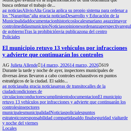
busca ordenar el trabajo de...
ag noticias
Alivio
Alta Gracia aplica su propio sistema para ordenar a
los "Naranjitas"
alta gracia noticias
Desarrollo y Educación de la
Municipalidad
documentacion
historicos
locales
mariano agazzi
mayor
control
medidas
municipio
Noticias
opiniones
ordenanza
perspectiva
regu
de gobierno
Tras la prohibición
via publica
zona del centro
Policiales
El municipio retuvo 13 vehículos por infracciones
y advierte que continuarán los controles
AG
Julieta Allende
14 marzo, 2026
14 marzo, 2026
619
Durante la tarde y noche de ayer, inspectores municipales de
diversas áreas llevaron a cabo controles exhaustivos en puntos
estratégicos de la ciudad. El saldo...
ag noticias
alta gracia noticias
areas de transito
calles de la
ciudad
condiciones de
circulacion
conductores
cumplimiento
documentacion
El municipio
retuvo 13 vehículos por infracciones y advierte que continuarán los
controles
insepctores
municipales
municipalidad
Noticias
policiales
puntos
estrategicos
responsabilidad compartida
saldo final
seguridad vial
tarde
y noche del viernes
Locales