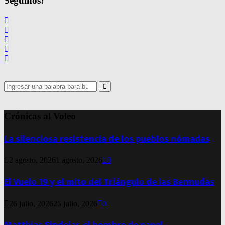
Seguinos!
entradas
Search
for:
Search
Crónicas al Voleo
La silenciosa resistencia de los pueblos nómadas
2 agosto, 2026
1 agosto, 2026
0
El Vuelo 19 y el mito del Triángulo de las Bermudas
26 julio, 2026
25 julio, 2026
0