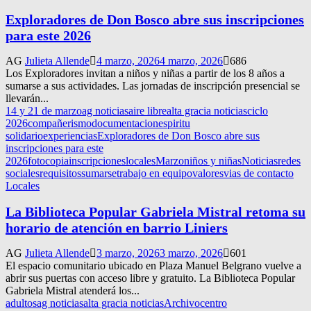
Exploradores de Don Bosco abre sus inscripciones
para este 2026
AG
Julieta Allende
4 marzo, 2026
4 marzo, 2026
686
Los Exploradores invitan a niños y niñas a partir de los 8 años a
sumarse a sus actividades. Las jornadas de inscripción presencial se
llevarán...
14 y 21 de marzo
ag noticias
aire libre
alta gracia noticias
ciclo
2026
compañerismo
documentacion
espiritu
solidario
experiencias
Exploradores de Don Bosco abre sus
inscripciones para este
2026
fotocopia
inscripciones
locales
Marzo
niños y niñas
Noticias
redes
sociales
requisitos
sumarse
trabajo en equipo
valores
vias de contacto
Locales
La Biblioteca Popular Gabriela Mistral retoma su
horario de atención en barrio Liniers
AG
Julieta Allende
3 marzo, 2026
3 marzo, 2026
601
El espacio comunitario ubicado en Plaza Manuel Belgrano vuelve a
abrir sus puertas con acceso libre y gratuito. La Biblioteca Popular
Gabriela Mistral atenderá los...
adultos
ag noticias
alta gracia noticias
Archivo
centro