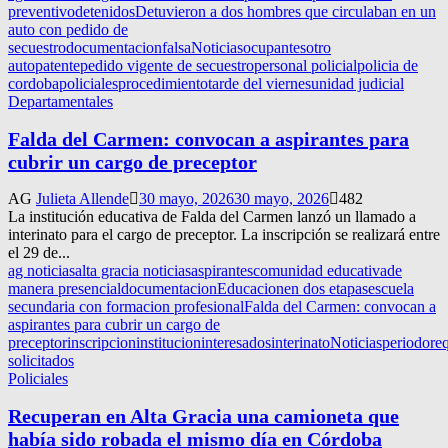
preventivo
detenidos
Detuvieron a dos hombres que circulaban en un
auto con pedido de
secuestro
documentacion
falsa
Noticias
ocupantes
otro
auto
patente
pedido vigente de secuestro
personal policial
policia de
cordoba
policiales
procedimiento
tarde del viernes
unidad judicial
Departamentales
Falda del Carmen: convocan a aspirantes para
cubrir un cargo de preceptor
AG
Julieta Allende
30 mayo, 2026
30 mayo, 2026
482
La institución educativa de Falda del Carmen lanzó un llamado a
interinato para el cargo de preceptor. La inscripción se realizará entre
el 29 de...
ag noticias
alta gracia noticias
aspirantes
comunidad educativa
de
manera presencial
documentacion
Educacion
en dos etapas
escuela
secundaria con formacion profesional
Falda del Carmen: convocan a
aspirantes para cubrir un cargo de
preceptor
inscripcion
institucion
interesados
interinato
Noticias
periodo
req
solicitados
Policiales
Recuperan en Alta Gracia una camioneta que
había sido robada el mismo día en Córdoba