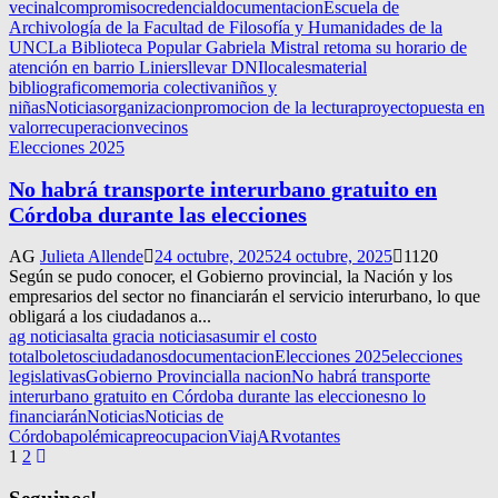
vecinal
compromiso
credencial
documentacion
Escuela de
Archivología de la Facultad de Filosofía y Humanidades de la
UNC
La Biblioteca Popular Gabriela Mistral retoma su horario de
atención en barrio Liniers
llevar DNI
locales
material
bibliografico
memoria colectiva
niños y
niñas
Noticias
organizacion
promocion de la lectura
proyecto
puesta en
valor
recuperacion
vecinos
Elecciones 2025
No habrá transporte interurbano gratuito en
Córdoba durante las elecciones
AG
Julieta Allende
24 octubre, 2025
24 octubre, 2025
1120
Según se pudo conocer, el Gobierno provincial, la Nación y los
empresarios del sector no financiarán el servicio interurbano, lo que
obligará a los ciudadanos a...
ag noticias
alta gracia noticias
asumir el costo
total
boletos
ciudadanos
documentacion
Elecciones 2025
elecciones
legislativas
Gobierno Provincial
la nacion
No habrá transporte
interurbano gratuito en Córdoba durante las elecciones
no lo
financiarán
Noticias
Noticias de
Córdoba
polémica
preocupacion
ViajAR
votantes
Navegación
1
2
de