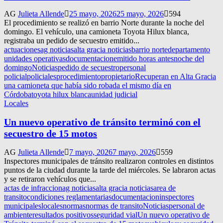
AG
Julieta Allende
25 mayo, 2026
25 mayo, 2026
594
El procedimiento se realizó en barrio Norte durante la noche del
domingo. El vehículo, una camioneta Toyota Hilux blanca,
registraba un pedido de secuestro emitido...
actuaciones
ag noticias
alta gracia noticias
barrio norte
departamento
unidades operativas
documentacion
emitido horas antes
noche del
domingo
Noticias
pedido de secuestro
personal
policial
policiales
procedimiento
propietario
Recuperan en Alta Gracia
una camioneta que había sido robada el mismo día en
Córdoba
toyota hilux blanca
unidad judicial
Locales
Un nuevo operativo de tránsito terminó con el
secuestro de 15 motos
AG
Julieta Allende
7 mayo, 2026
7 mayo, 2026
559
Inspectores municipales de tránsito realizaron controles en distintos
puntos de la ciudad durante la tarde del miércoles. Se labraron actas
y se retiraron vehículos que...
actas de infraccion
ag noticias
alta gracia noticias
area de
transito
condiciones reglamentarias
documentacion
inspectores
municipales
locales
normas
normas de transito
Noticias
personal de
ambiente
resultados positivos
seguridad vial
Un nuevo operativo de