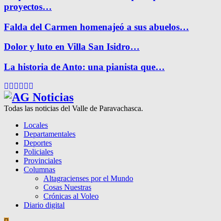
proyectos…
Falda del Carmen homenajeó a sus abuelos…
Dolor y luto en Villa San Isidro…
La historia de Anto: una pianista que…
Facebook
Twitter
Instagram
Pinterest
Google
Youtube
Todas las noticias del Valle de Paravachasca.
Locales
Departamentales
Deportes
Policiales
Provinciales
Columnas
Altagracienses por el Mundo
Cosas Nuestras
Crónicas al Voleo
Diario digital