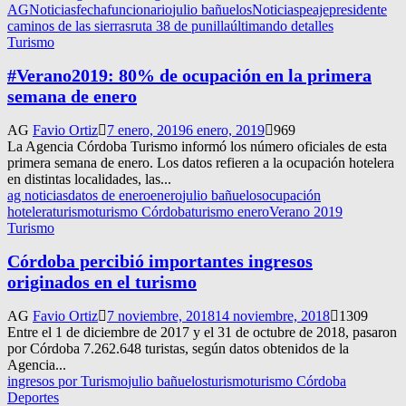
AGNoticias
fecha
funcionario
julio bañuelos
Noticias
peaje
presidente
caminos de las sierras
ruta 38 de punilla
últimando detalles
Turismo
#Verano2019: 80% de ocupación en la primera
semana de enero
AG
Favio Ortiz
7 enero, 2019
6 enero, 2019
969
La Agencia Córdoba Turismo informó los número oficiales de esta
primera semana de enero. Los datos refieren a la ocupación hotelera
en distintas localidades, las...
ag noticias
datos de enero
enero
julio bañuelos
ocupación
hotelera
turismo
turismo Córdoba
turismo enero
Verano 2019
Turismo
Córdoba percibió importantes ingresos
originados en el turismo
AG
Favio Ortiz
7 noviembre, 2018
14 noviembre, 2018
1309
Entre el 1 de diciembre de 2017 y el 31 de octubre de 2018, pasaron
por Córdoba 7.262.648 turistas, según datos obtenidos de la
Agencia...
ingresos por Turismo
julio bañuelos
turismo
turismo Córdoba
Deportes