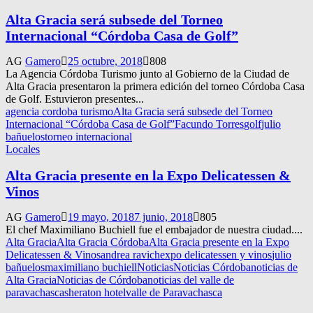
Alta Gracia será subsede del Torneo
Internacional “Córdoba Casa de Golf”
AG
Gamero
25 octubre, 2018
808
La Agencia Córdoba Turismo junto al Gobierno de la Ciudad de
Alta Gracia presentaron la primera edición del torneo Córdoba Casa
de Golf. Estuvieron presentes...
agencia cordoba turismo
Alta Gracia será subsede del Torneo
Internacional “Córdoba Casa de Golf”
Facundo Torres
golf
julio
bañuelos
torneo internacional
Locales
Alta Gracia presente en la Expo Delicatessen &
Vinos
AG
Gamero
19 mayo, 2018
7 junio, 2018
805
El chef Maximiliano Buchiell fue el embajador de nuestra ciudad....
Alta Gracia
Alta Gracia Córdoba
Alta Gracia presente en la Expo
Delicatessen & Vinos
andrea ravich
expo delicatessen y vinos
julio
bañuelos
maximiliano buchiell
Noticias
Noticias Córdoba
noticias de
Alta Gracia
Noticias de Córdoba
noticias del valle de
paravachasca
sheraton hotel
valle de Paravachasca