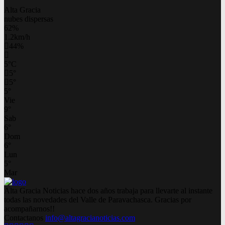
Alta Gracia
nubes dispersas
62%
1.2km/h
44%
5
°
C
5
°
5
°
5
°
Vie
9
°
Sab
6
°
Dom
6
°
Lun
5
°
Mar
Alta Gracia Noticias hace dos años trabaja para llevarte al instante
todas las novedades del Valle de Paravachasca. Gracias por
acompañarnos!!
Contactanos
info@altagracianoticias.com