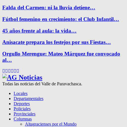
Falda del Carmen: ni la lluvia detiene…
Fútbol femenino en crecimiento: el Club Infantil…
45 años frente al aula: la vida…
Anisacate prepara los festejos por sus Fiestas…
Orgullo Merengue: Mateo Márquez fue convocado
al…
Facebook
Twitter
Instagram
Pinterest
Google
Youtube
Todas las noticias del Valle de Paravachasca.
Locales
Departamentales
Deportes
Policiales
Provinciales
Columnas
Altagracienses por el Mundo