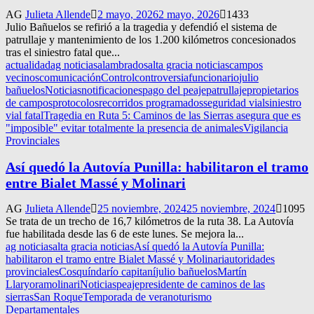
AG
Julieta Allende
2 mayo, 2026
2 mayo, 2026
1433
Julio Bañuelos se refirió a la tragedia y defendió el sistema de
patrullaje y mantenimiento de los 1.200 kilómetros concesionados
tras el siniestro fatal que...
actualidad
ag noticias
alambrados
alta gracia noticias
campos
vecinos
comunicación
Control
controversia
funcionario
julio
bañuelos
Noticias
notificaciones
pago del peaje
patrullaje
propietarios
de campos
protocolos
recorridos programados
seguridad vial
siniestro
vial fatal
Tragedia en Ruta 5: Caminos de las Sierras asegura que es
"imposible" evitar totalmente la presencia de animales
Vigilancia
Provinciales
Así quedó la Autovía Punilla: habilitaron el tramo
entre Bialet Massé y Molinari
AG
Julieta Allende
25 noviembre, 2024
25 noviembre, 2024
1095
Se trata de un trecho de 16,7 kilómetros de la ruta 38. La Autovía
fue habilitada desde las 6 de este lunes. Se mejora la...
ag noticias
alta gracia noticias
Así quedó la Autovía Punilla:
habilitaron el tramo entre Bialet Massé y Molinari
autoridades
provinciales
Cosquín
darío capitaní
julio bañuelos
Martín
Llaryora
molinari
Noticias
peaje
presidente de caminos de las
sierras
San Roque
Temporada de verano
turismo
Departamentales