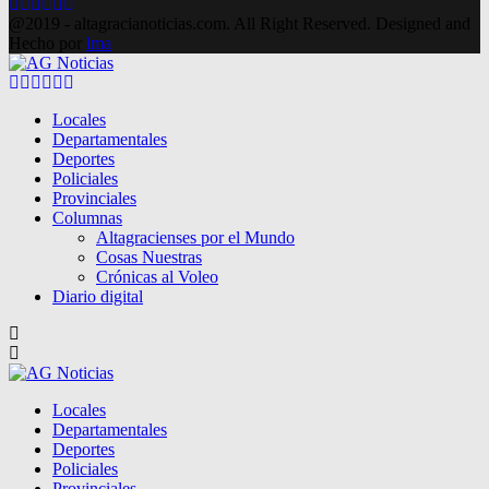
Facebook
Twitter
Instagram
Pinterest
Google
Youtube
@2019 - altagracianoticias.com. All Right Reserved. Designed and
Hecho por
lma
Facebook
Twitter
Instagram
Pinterest
Google
Youtube
Locales
Departamentales
Deportes
Policiales
Provinciales
Columnas
Altagracienses por el Mundo
Cosas Nuestras
Crónicas al Voleo
Diario digital
Locales
Departamentales
Deportes
Policiales
Provinciales