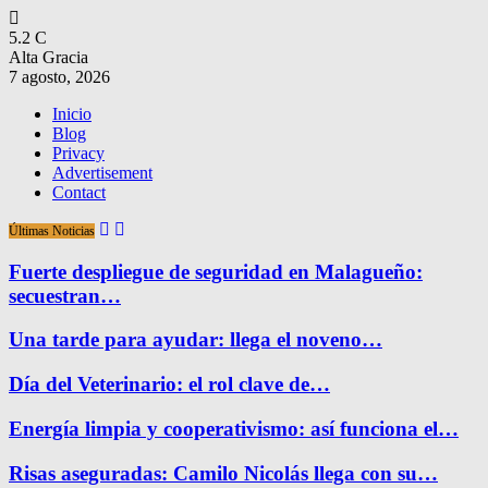
5.2
C
Alta Gracia
7 agosto, 2026
Inicio
Blog
Privacy
Advertisement
Contact
Últimas Noticias
Fuerte despliegue de seguridad en Malagueño:
secuestran…
Una tarde para ayudar: llega el noveno…
Día del Veterinario: el rol clave de…
Energía limpia y cooperativismo: así funciona el…
Risas aseguradas: Camilo Nicolás llega con su…