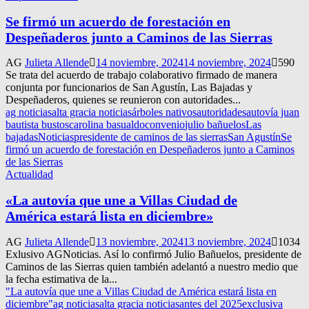
Se firmó un acuerdo de forestación en
Despeñaderos junto a Caminos de las Sierras
AG
Julieta Allende
14 noviembre, 2024
14 noviembre, 2024
590
Se trata del acuerdo de trabajo colaborativo firmado de manera
conjunta por funcionarios de San Agustín, Las Bajadas y
Despeñaderos, quienes se reunieron con autoridades...
ag noticias
alta gracia noticias
árboles nativos
autoridades
autovía juan
bautista bustos
carolina basualdo
convenio
julio bañuelos
Las
bajadas
Noticias
presidente de caminos de las sierras
San Agustín
Se
firmó un acuerdo de forestación en Despeñaderos junto a Caminos
de las Sierras
Actualidad
«La autovía que une a Villas Ciudad de
América estará lista en diciembre»
AG
Julieta Allende
13 noviembre, 2024
13 noviembre, 2024
1034
Exlusivo AGNoticias. Así lo confirmó Julio Bañuelos, presidente de
Caminos de las Sierras quien también adelantó a nuestro medio que
la fecha estimativa de la...
"La autovía que une a Villas Ciudad de América estará lista en
diciembre"
ag noticias
alta gracia noticias
antes del 2025
exclusiva