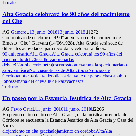
Locales
Alta Gracia celebrará los 90 años del nacimiento
del Che
AG
Gamero
13 junio, 2018
13 junio, 2018
1272
Con motivo de celebrarse el 90° aniversario del nacimiento de
Ernesto “Che” Guevara (14/06/1928), Alta Gracia será sede de
diferentes actividades para recordar y celebrar al líder...
90 aniversario
Alta Gracia
Alta Gracia celebrará los 90 años del
nacimiento del Che
calle vapor
charlas
debate
Córdoba
cortometrajes
ernessto guevara
mala specto
mariano
saravia
música
Noticias
noticias de Alta Gracia
Noticias de
Córdoba
noticias del valle
noticias del valle de paravachasca
pablo
lobos
semana del che
valle de Paravachasca
Turismo
Un paseo por la Estancia Jesuitica de Alta Gracia
AG
Favio Ortiz
11 junio, 2018
11 junio, 2018
2266
En pleno centro centro de Alta Gracia, en la turística provincia de
Córdoba se encuentra la Estancia Jesuítica de Alta Gracia y Casa del
Virrey...
alojamiento en alta gracia
alojamiento en cordoba
Alta
Alta