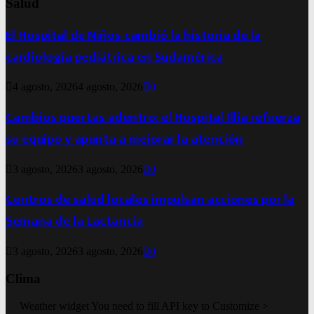
Salud
El Hospital de Niños cambió la historia de la
cardiología pediátrica en Sudamérica
4 agosto, 2026
4 agosto, 2026
0
Cambios puertas adentro: el Hospital Illia refuerza
su equipo y apunta a mejorar la atención
3 agosto, 2026
3 agosto, 2026
0
Centros de salud locales impulsan acciones por la
Semana de la Lactancia
3 agosto, 2026
3 agosto, 2026
0
Clima
Weather widget
You need to fill API key to Customize >