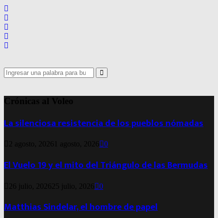
Search
for:
Search
Crónicas al Voleo
La silenciosa resistencia de los pueblos nómadas
2 agosto, 2026
1 agosto, 2026
0
El Vuelo 19 y el mito del Triángulo de las Bermudas
26 julio, 2026
25 julio, 2026
0
Matthias Sindelar, el hombre de papel