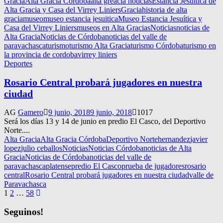
Gracia
Alta Gracia Córdoba
alta greacia noticias
Estancia Jesuítica de
Alta Gracia y Casa del Virrey Liniers
Gracia
historia de alta
gracia
museo
museo estancia jesuitica
Museo Estancia Jesuítica y
Casa del Virrey Liniers
museos en Alta Gracias
Noticias
noticias de
Alta Gracia
Noticias de Córdoba
noticias del valle de
paravachasca
turismo
turismo Alta Gracia
turismo Córdoba
turismo en
la provincia de cordoba
virrey liniers
Deportes
Rosario Central probará jugadores en nuestra
ciudad
AG
Gamero
9 junio, 2018
9 junio, 2018
1017
Será los días 13 y 14 de junio en predio El Casco, del Deportivo
Norte....
Alta Gracia
Alta Gracia Córdoba
Deportivo Norte
hernandez
javier
lopez
julio ceballos
Noticias
Noticias Córdoba
noticias de Alta
Gracia
Noticias de Córdoba
noticias del valle de
paravachasca
platense
predio El Casco
prueba de jugadores
rosario
central
Rosario Central probará jugadores en nuestra ciudad
valle de
Paravachasca
Navegación
1
2
…
58
de
Seguinos!
entradas