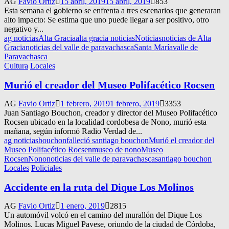
AG
Favio Ortiz
15 abril, 2019
15 abril, 2019
853
Esta semana el gobierno se enfrenta a tres escenarios que generaran
alto impacto: Se estima que uno puede llegar a ser positivo, otro
negativo y...
ag noticias
Alta Gracia
alta gracia noticias
Noticias
noticias de Alta
Gracia
noticias del valle de paravachasca
Santa María
valle de
Paravachasca
Cultura
Locales
Murió el creador del Museo Polifacético Rocsen
AG
Favio Ortiz
1 febrero, 2019
1 febrero, 2019
3353
Juan Santiago Bouchon, creador y director del Museo Polifacético
Rocsen ubicado en la localidad cordobesa de Nono, murió esta
mañana, según informó Radio Verdad de...
ag noticias
bouchon
falleció santiago bouchon
Murió el creador del
Museo Polifacético Rocsen
museo de nono
Museo
Rocsen
Nono
noticias del valle de paravachasca
santiago bouchon
Locales
Policiales
Accidente en la ruta del Dique Los Molinos
AG
Favio Ortiz
1 enero, 2019
2815
Un automóvil volcó en el camino del murallón del Dique Los
Molinos. Lucas Miguel Pavese, oriundo de la ciudad de Córdoba,