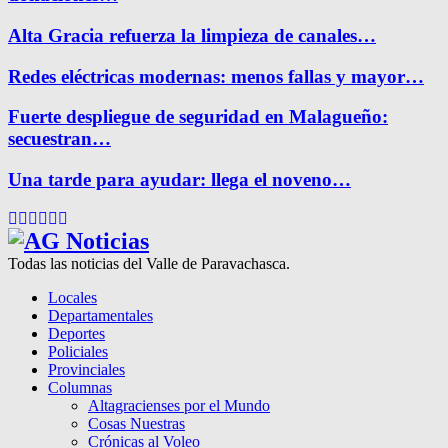
Alta Gracia refuerza la limpieza de canales…
Redes eléctricas modernas: menos fallas y mayor…
Fuerte despliegue de seguridad en Malagueño:
secuestran…
Una tarde para ayudar: llega el noveno…
Facebook
Twitter
Instagram
Pinterest
Google
Youtube
Todas las noticias del Valle de Paravachasca.
Locales
Departamentales
Deportes
Policiales
Provinciales
Columnas
Altagracienses por el Mundo
Cosas Nuestras
Crónicas al Voleo