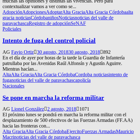
muchas las opiniones y distintas las vivencias. Pero para
contextualizar vamos a ver como se...
Adopción
Adopciones
Adoptar
Alta Gracia
Alta Gracia Córdoba
alta
gracia noticias
Córdoba
niños
Noticias
noticias del valle de
paravachasca
Registro de adopción
SeNAF
Policiales
Intento de fuga del control policial
AG
Favio Ortiz
30 agosto, 2018
30 agosto, 2018
892
En el día de ayer por horas de la tarde la Guardia de Infantería
patrullaba por las Avenidas Raúl Alfonsín y Agustín Aguirre.
Mientras hacían...
Alta
Alta Gracia
Alta Gracia Córdoba
Cordoba noticias
intento de
fuga
noticias del valle de paravachasca
policía
Nacionales
Se pone en marcha la reforma militar
AG
Lionel González
2 agosto, 2018
1071
El próximo lunes se pondrá en marcha la reforma militar con el
desplazamiento de 500 efectivos de las Fuerzas Armadas (FF.AA)
hacia las fronteras con...
Alta Gracia
Alta Gracia Córdoba
Ejercito
Fuerzas Armadas
Mauricio
Macri
noticias del valle de paravachasca