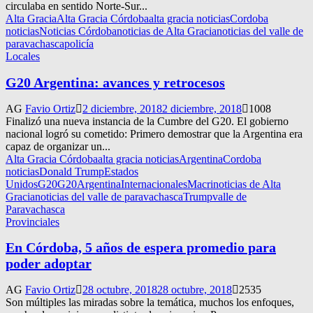
circulaba en sentido Norte-Sur...
Alta Gracia
Alta Gracia Córdoba
alta gracia noticias
Cordoba
noticias
Noticias Córdoba
noticias de Alta Gracia
noticias del valle de
paravachasca
policía
Locales
G20 Argentina: avances y retrocesos
AG
Favio Ortiz
2 diciembre, 2018
2 diciembre, 2018
1008
Finalizó una nueva instancia de la Cumbre del G20. El gobierno
nacional logró su cometido: Primero demostrar que la Argentina era
capaz de organizar un...
Alta Gracia Córdoba
alta gracia noticias
Argentina
Cordoba
noticias
Donald Trump
Estados
Unidos
G20
G20Argentina
Internacionales
Macri
noticias de Alta
Gracia
noticias del valle de paravachasca
Trump
valle de
Paravachasca
Provinciales
En Córdoba, 5 años de espera promedio para
poder adoptar
AG
Favio Ortiz
28 octubre, 2018
28 octubre, 2018
2535
Son múltiples las miradas sobre la temática, muchos los enfoques,