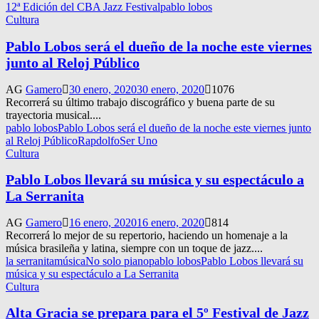
12ª Edición del CBA Jazz Festival
pablo lobos
Cultura
Pablo Lobos será el dueño de la noche este viernes
junto al Reloj Público
AG
Gamero
30 enero, 2020
30 enero, 2020
1076
Recorrerá su último trabajo discográfico y buena parte de su
trayectoria musical....
pablo lobos
Pablo Lobos será el dueño de la noche este viernes junto
al Reloj Público
Rapdolfo
Ser Uno
Cultura
Pablo Lobos llevará su música y su espectáculo a
La Serranita
AG
Gamero
16 enero, 2020
16 enero, 2020
814
Recorrerá lo mejor de su repertorio, haciendo un homenaje a la
música brasileña y latina, siempre con un toque de jazz....
la serranita
música
No solo piano
pablo lobos
Pablo Lobos llevará su
música y su espectáculo a La Serranita
Cultura
Alta Gracia se prepara para el 5º Festival de Jazz