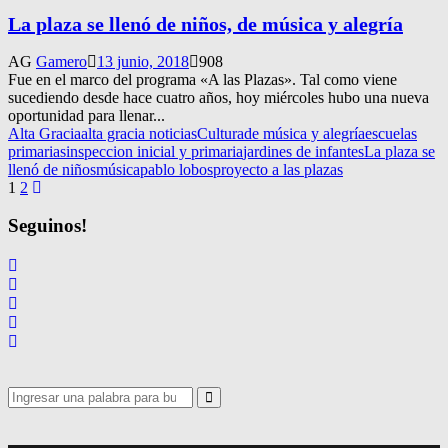
La plaza se llenó de niños, de música y alegría
AG
Gamero
13 junio, 2018
908
Fue en el marco del programa «A las Plazas». Tal como viene
sucediendo desde hace cuatro años, hoy miércoles hubo una nueva
oportunidad para llenar...
Alta Gracia
alta gracia noticias
Cultura
de música y alegría
escuelas
primarias
inspeccion inicial y primaria
jardines de infantes
La plaza se
llenó de niños
música
pablo lobos
proyecto a las plazas
Navegación
1
2
de
Seguinos!
entradas
Search
for:
Search