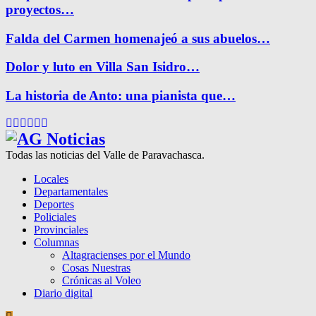
proyectos…
Falda del Carmen homenajeó a sus abuelos…
Dolor y luto en Villa San Isidro…
La historia de Anto: una pianista que…
Facebook
Twitter
Instagram
Pinterest
Google
Youtube
Todas las noticias del Valle de Paravachasca.
Locales
Departamentales
Deportes
Policiales
Provinciales
Columnas
Altagracienses por el Mundo
Cosas Nuestras
Crónicas al Voleo
Diario digital