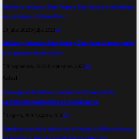
Saldos y retazos: Don Pepe y Don José se calientan
con grapa y chismecitos
9 julio, 2023
9 julio, 2023
0
Saldos y retazos: Don Pepe y Don José toman mate
y se pasan chismecitos
28 septiembre, 2022
28 septiembre, 2022
0
Salud
El Hospital de Niños cambió la historia de la
cardiología pediátrica en Sudamérica
4 agosto, 2026
4 agosto, 2026
0
Cambios puertas adentro: el Hospital Illia refuerza
su equipo y apunta a mejorar la atención