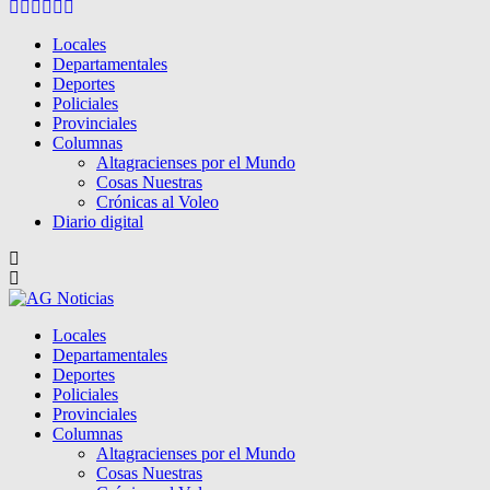
Facebook
Twitter
Instagram
Pinterest
Google
Youtube
Locales
Departamentales
Deportes
Policiales
Provinciales
Columnas
Altagracienses por el Mundo
Cosas Nuestras
Crónicas al Voleo
Diario digital
Locales
Departamentales
Deportes
Policiales
Provinciales
Columnas
Altagracienses por el Mundo
Cosas Nuestras