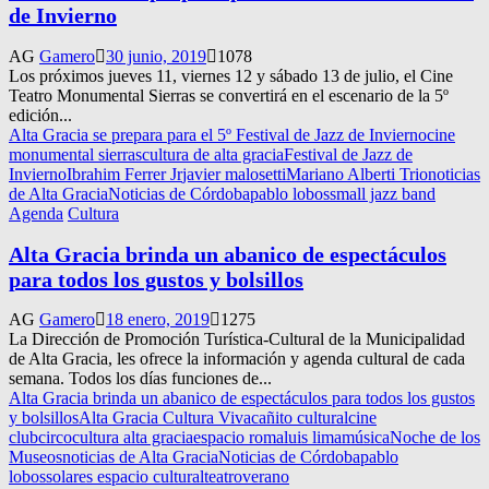
de Invierno
AG
Gamero
30 junio, 2019
1078
Los próximos jueves 11, viernes 12 y sábado 13 de julio, el Cine
Teatro Monumental Sierras se convertirá en el escenario de la 5º
edición...
Alta Gracia se prepara para el 5º Festival de Jazz de Invierno
cine
monumental sierras
cultura de alta gracia
Festival de Jazz de
Invierno
Ibrahim Ferrer Jr
javier malosetti
Mariano Alberti Trio
noticias
de Alta Gracia
Noticias de Córdoba
pablo lobos
small jazz band
Agenda
Cultura
Alta Gracia brinda un abanico de espectáculos
para todos los gustos y bolsillos
AG
Gamero
18 enero, 2019
1275
La Dirección de Promoción Turística-Cultural de la Municipalidad
de Alta Gracia, les ofrece la información y agenda cultural de cada
semana. Todos los días funciones de...
Alta Gracia brinda un abanico de espectáculos para todos los gustos
y bolsillos
Alta Gracia Cultura Viva
cañito cultural
cine
club
circo
cultura alta gracia
espacio roma
luis lima
música
Noche de los
Museos
noticias de Alta Gracia
Noticias de Córdoba
pablo
lobos
solares espacio cultural
teatro
verano