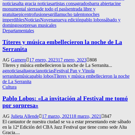
noticias
alta gracia noticias
artistas consagrados
barra abierta
cine
monumental sierras
de todo el pasís
entrada libre y
gratuita
epicentro
fusiones
grilla
mucho talento
noches
imperdibles
Noticias
Novena
nueva edición
pablo lobos
sábado y
domingo
sorpresas musicales
Departamentales
Títeres y música embellecieron la noche de La
Serranita
AG
Gamero
17 enero, 2023
17 enero, 2023
808
Títeres y música embellecieron la noche de La Serranita...
agnoticias
altagracianoticias
Festival Pan y Vino
la
serranita
música
pablo lobos
Títeres y música embellecieron la noche
de La Serranita
Cultura
Pablo Lobos: «La invitación al Festival me tomó
por sorpresa»
AG
Julieta Allende
17 marzo, 2021
18 marzo, 2021
847
El cantautor de nuestra ciudad se va a estar presentando este sábado
en la 12ª Edición del CBA Jazz Festival que tiene como sede Alta
Gracia....