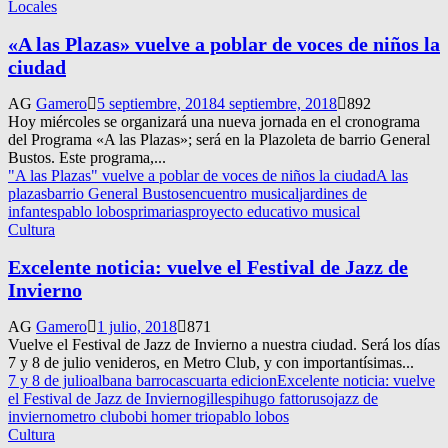
Locales
«A las Plazas» vuelve a poblar de voces de niños la
ciudad
AG
Gamero
5 septiembre, 2018
4 septiembre, 2018
892
Hoy miércoles se organizará una nueva jornada en el cronograma
del Programa «A las Plazas»; será en la Plazoleta de barrio General
Bustos. Este programa,...
"A las Plazas" vuelve a poblar de voces de niños la ciudad
A las
plazas
barrio General Bustos
encuentro musical
jardines de
infantes
pablo lobos
primarias
proyecto educativo musical
Cultura
Excelente noticia: vuelve el Festival de Jazz de
Invierno
AG
Gamero
1 julio, 2018
871
Vuelve el Festival de Jazz de Invierno a nuestra ciudad. Será los días
7 y 8 de julio venideros, en Metro Club, y con importantísimas...
7 y 8 de julio
albana barrocas
cuarta edicion
Excelente noticia: vuelve
el Festival de Jazz de Invierno
gillespi
hugo fattoruso
jazz de
invierno
metro club
obi homer trio
pablo lobos
Cultura