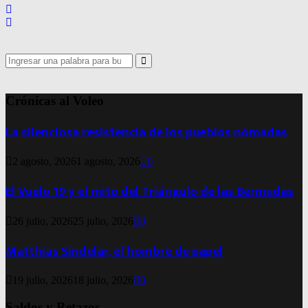
Search
for:
Search
Crónicas al Voleo
La silenciosa resistencia de los pueblos nómadas
2 agosto, 2026
1 agosto, 2026
0
El Vuelo 19 y el mito del Triángulo de las Bermudas
26 julio, 2026
25 julio, 2026
0
Matthias Sindelar, el hombre de papel
19 julio, 2026
18 julio, 2026
0
Saldos y Retazos