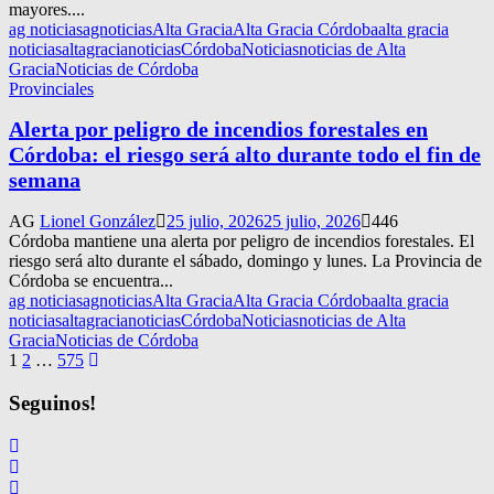
mayores....
ag noticias
agnoticias
Alta Gracia
Alta Gracia Córdoba
alta gracia
noticias
altagracianoticias
Córdoba
Noticias
noticias de Alta
Gracia
Noticias de Córdoba
Provinciales
Alerta por peligro de incendios forestales en
Córdoba: el riesgo será alto durante todo el fin de
semana
AG
Lionel González
25 julio, 2026
25 julio, 2026
446
Córdoba mantiene una alerta por peligro de incendios forestales. El
riesgo será alto durante el sábado, domingo y lunes. La Provincia de
Córdoba se encuentra...
ag noticias
agnoticias
Alta Gracia
Alta Gracia Córdoba
alta gracia
noticias
altagracianoticias
Córdoba
Noticias
noticias de Alta
Gracia
Noticias de Córdoba
Navegación
1
2
…
575
de
Seguinos!
entradas