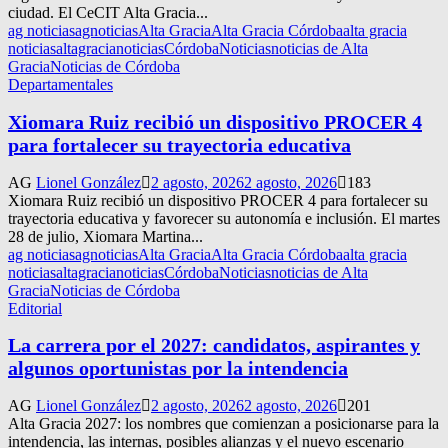
ciudad. El CeCIT Alta Gracia...
ag noticias
agnoticias
Alta Gracia
Alta Gracia Córdoba
alta gracia
noticias
altagracianoticias
Córdoba
Noticias
noticias de Alta
Gracia
Noticias de Córdoba
Departamentales
Xiomara Ruiz recibió un dispositivo PROCER 4
para fortalecer su trayectoria educativa
AG
Lionel González
2 agosto, 2026
2 agosto, 2026
183
Xiomara Ruiz recibió un dispositivo PROCER 4 para fortalecer su
trayectoria educativa y favorecer su autonomía e inclusión. El martes
28 de julio, Xiomara Martina...
ag noticias
agnoticias
Alta Gracia
Alta Gracia Córdoba
alta gracia
noticias
altagracianoticias
Córdoba
Noticias
noticias de Alta
Gracia
Noticias de Córdoba
Editorial
La carrera por el 2027: candidatos, aspirantes y
algunos oportunistas por la intendencia
AG
Lionel González
2 agosto, 2026
2 agosto, 2026
201
Alta Gracia 2027: los nombres que comienzan a posicionarse para la
intendencia, las internas, posibles alianzas y el nuevo escenario