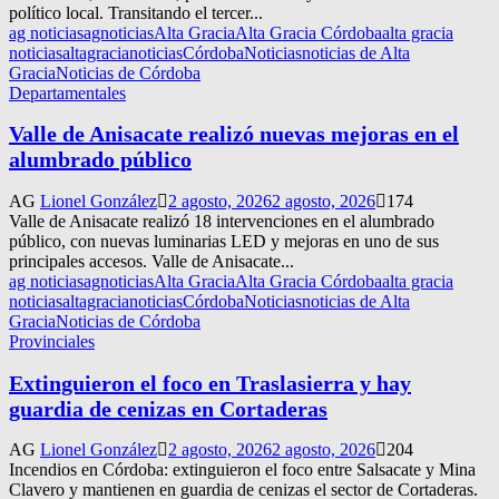
político local. Transitando el tercer...
ag noticias
agnoticias
Alta Gracia
Alta Gracia Córdoba
alta gracia
noticias
altagracianoticias
Córdoba
Noticias
noticias de Alta
Gracia
Noticias de Córdoba
Departamentales
Valle de Anisacate realizó nuevas mejoras en el
alumbrado público
AG
Lionel González
2 agosto, 2026
2 agosto, 2026
174
Valle de Anisacate realizó 18 intervenciones en el alumbrado
público, con nuevas luminarias LED y mejoras en uno de sus
principales accesos. Valle de Anisacate...
ag noticias
agnoticias
Alta Gracia
Alta Gracia Córdoba
alta gracia
noticias
altagracianoticias
Córdoba
Noticias
noticias de Alta
Gracia
Noticias de Córdoba
Provinciales
Extinguieron el foco en Traslasierra y hay
guardia de cenizas en Cortaderas
AG
Lionel González
2 agosto, 2026
2 agosto, 2026
204
Incendios en Córdoba: extinguieron el foco entre Salsacate y Mina
Clavero y mantienen en guardia de cenizas el sector de Cortaderas.