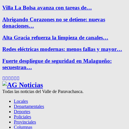
Villa La Bolsa avanza con tareas de…
Abrigando Corazones no se detiene: nuevas
donaciones…
Alta Gracia refuerza la limpieza de canales…
Redes eléctricas modernas: menos fallas y mayor…
Fuerte despliegue de seguridad en Malagueño:
secuestran…
Facebook
Twitter
Instagram
Pinterest
Google
Youtube
Todas las noticias del Valle de Paravachasca.
Locales
Departamentales
Deportes
Policiales
Provinciales
Columnas