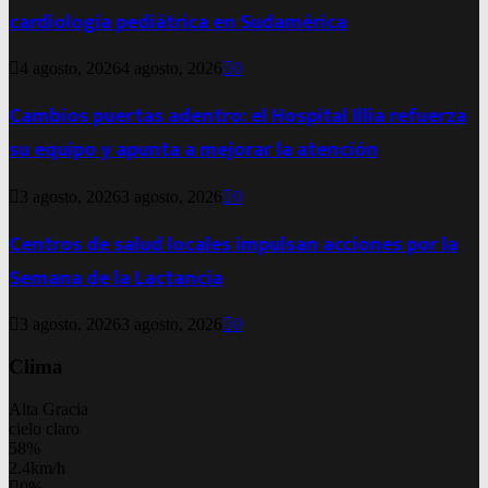
cardiología pediátrica en Sudamérica
4 agosto, 2026
4 agosto, 2026
0
Cambios puertas adentro: el Hospital Illia refuerza
su equipo y apunta a mejorar la atención
3 agosto, 2026
3 agosto, 2026
0
Centros de salud locales impulsan acciones por la
Semana de la Lactancia
3 agosto, 2026
3 agosto, 2026
0
Clima
Alta Gracia
cielo claro
58%
2.4km/h
0%