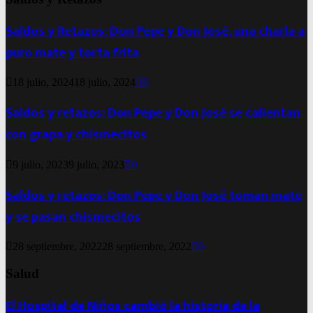
Saldos y Retazos: Don Pepe y Don José, una charla a
puro mate y torta frita
18 julio, 2024
18 julio, 2024
0
Saldos y retazos: Don Pepe y Don José se calientan
con grapa y chismecitos
9 julio, 2023
9 julio, 2023
0
Saldos y retazos: Don Pepe y Don José toman mate
y se pasan chismecitos
28 septiembre, 2022
28 septiembre, 2022
0
Salud
El Hospital de Niños cambió la historia de la