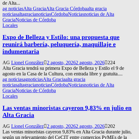
de Alta...
ag noticias
Alta Gracia
Alta Gracia Córdoba
alta gracia
noticias
altagracianoticias
Córdoba
Noticias
noticias de Alta
Gracia
Noticias de Córdoba
Locales
Expo de Belleza y Estilo: una propuesta que
reunirá barbería, peluquería, maquillaje e
indumentaria
AG
Lionel González
2 agosto, 2026
2 agosto, 2026
224
Alta Gracia tendrá su primera Expo de Belleza y Estilo el 9 de
agosto en la Casa de la Cultura, con entrada libre y gratuita....
ag noticias
agnoticias
Alta Gracia
alta gracia
noticias
altagracianoticias
Córdoba
Noticias
noticias de Alta
Gracia
Noticias de Córdoba
Locales
Las ventas minoristas cayeron 9,83% en julio en
Alta Gracia
AG
Lionel González
2 agosto, 2026
2 agosto, 2026
202
Las ventas minoristas cayeron 9,83% en Alta Gracia durante julio,
según un relevamiento del CeCIT entre comercios PyMEs de la