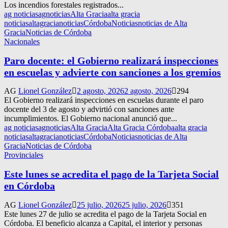
Los incendios forestales registrados...
ag noticias
agnoticias
Alta Gracia
alta gracia
noticias
altagracianoticias
Córdoba
Noticias
noticias de Alta
Gracia
Noticias de Córdoba
Nacionales
Paro docente: el Gobierno realizará inspecciones
en escuelas y advierte con sanciones a los gremios
AG
Lionel González
2 agosto, 2026
2 agosto, 2026
294
El Gobierno realizará inspecciones en escuelas durante el paro
docente del 3 de agosto y advirtió con sanciones ante
incumplimientos. El Gobierno nacional anunció que...
ag noticias
agnoticias
Alta Gracia
Alta Gracia Córdoba
alta gracia
noticias
altagracianoticias
Córdoba
Noticias
noticias de Alta
Gracia
Noticias de Córdoba
Provinciales
Este lunes se acredita el pago de la Tarjeta Social
en Córdoba
AG
Lionel González
25 julio, 2026
25 julio, 2026
351
Este lunes 27 de julio se acredita el pago de la Tarjeta Social en
Córdoba. El beneficio alcanza a Capital, el interior y personas