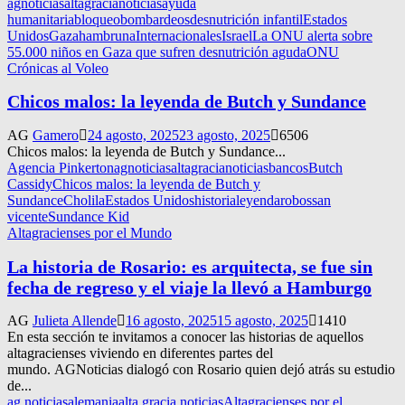
agnoticias
altagracianoticias
ayuda
humanitaria
bloqueo
bombardeos
desnutrición infantil
Estados
Unidos
Gaza
hambruna
Internacionales
Israel
La ONU alerta sobre
55.000 niños en Gaza que sufren desnutrición aguda
ONU
Crónicas al Voleo
Chicos malos: la leyenda de Butch y Sundance
AG
Gamero
24 agosto, 2025
23 agosto, 2025
6506
Chicos malos: la leyenda de Butch y Sundance...
Agencia Pinkerton
agnoticias
altagracianoticias
bancos
Butch
Cassidy
Chicos malos: la leyenda de Butch y
Sundance
Cholila
Estados Unidos
historia
leyenda
robos
san
vicente
Sundance Kid
Altagracienses por el Mundo
La historia de Rosario: es arquitecta, se fue sin
fecha de regreso y el viaje la llevó a Hamburgo
AG
Julieta Allende
16 agosto, 2025
15 agosto, 2025
1410
En esta sección te invitamos a conocer las historias de aquellos
altagracienses viviendo en diferentes partes del
mundo. AGNoticias dialogó con Rosario quien dejó atrás su estudio
de...
ag noticias
alemania
alta gracia noticias
Altagracienses por el