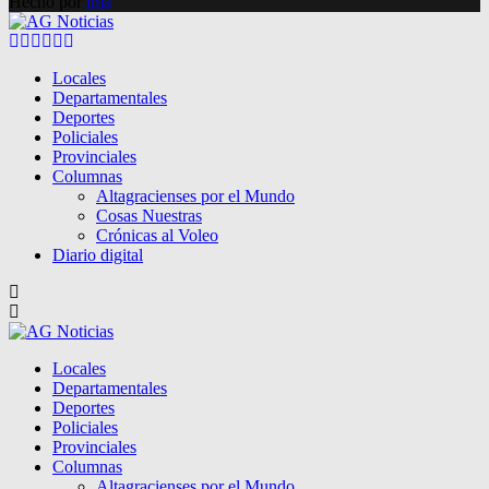
Hecho por
lma
Facebook
Twitter
Instagram
Pinterest
Google
Youtube
Locales
Departamentales
Deportes
Policiales
Provinciales
Columnas
Altagracienses por el Mundo
Cosas Nuestras
Crónicas al Voleo
Diario digital
Locales
Departamentales
Deportes
Policiales
Provinciales
Columnas
Altagracienses por el Mundo