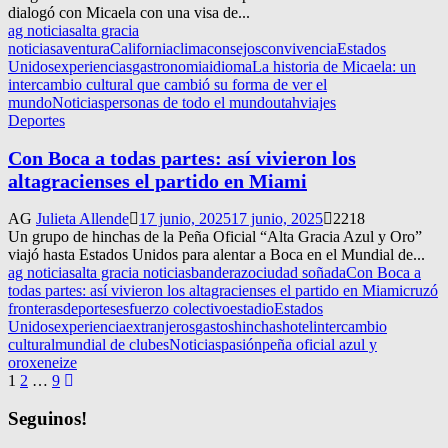
dialogó con Micaela con una visa de...
ag noticias
alta gracia
noticias
aventura
California
clima
consejos
convivencia
Estados
Unidos
experiencias
gastronomia
idioma
La historia de Micaela: un
intercambio cultural que cambió su forma de ver el
mundo
Noticias
personas de todo el mundo
utah
viajes
Deportes
Con Boca a todas partes: así vivieron los
altagracienses el partido en Miami
AG
Julieta Allende
17 junio, 2025
17 junio, 2025
2218
Un grupo de hinchas de la Peña Oficial “Alta Gracia Azul y Oro”
viajó hasta Estados Unidos para alentar a Boca en el Mundial de...
ag noticias
alta gracia noticias
banderazo
ciudad soñada
Con Boca a
todas partes: así vivieron los altagracienses el partido en Miami
cruzó
fronteras
deportes
esfuerzo colectivo
estadio
Estados
Unidos
experiencia
extranjeros
gastos
hinchas
hotel
intercambio
cultural
mundial de clubes
Noticias
pasión
peña oficial azul y
oro
xeneize
Navegación
1
2
…
9
de
Seguinos!
entradas