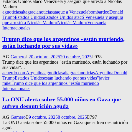
Estados Unidos atacó Venezuela y asegura que arrestó a Nicolás
Maduro...
agnoticias
altagracianoticias
ataque a Venezuela
bombardeo
Donald
Trump
Estados Unidos
Estados Unidos atacó Venezuela y asegura
que arrestó a Nicolás Maduro
Nicolás Maduro
Venezuela
Internacionales
Trump dice que los argentinos «están muriendo,
están luchando por sus vidas»
AG
Gamero
20 octubre, 2025
20 octubre, 2025
938
Trump dice que los argentinos "están muriendo, están luchando por
sus vidas"...
acuerdo con Argentina
agnoticias
altagracianoticias
Argentina
Donald
Trump
Estados Unidos
están luchando por sus vidas"
javier
milei
Trump dice que los argentinos "están muriendo
Internacionales
La ONU alerta sobre 55.000 niños en Gaza que
sufren desnutrición aguda
AG
Gamero
9 octubre, 2025
8 octubre, 2025
797
La ONU alerta sobre 55.000 niños en Gaza que sufren desnutrición
aguda...