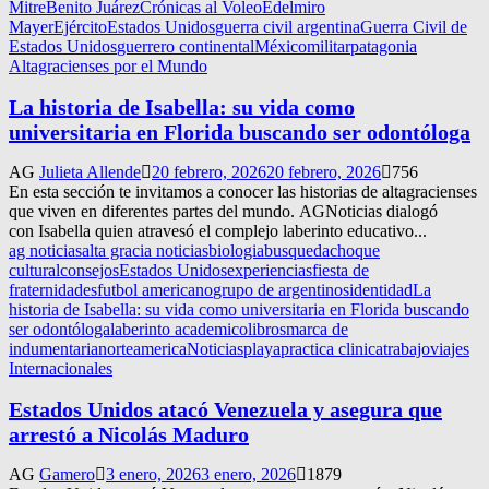
Mitre
Benito Juárez
Crónicas al Voleo
Edelmiro
Mayer
Ejército
Estados Unidos
guerra civil argentina
Guerra Civil de
Estados Unidos
guerrero continental
México
militar
patagonia
Altagracienses por el Mundo
La historia de Isabella: su vida como
universitaria en Florida buscando ser odontóloga
AG
Julieta Allende
20 febrero, 2026
20 febrero, 2026
756
En esta sección te invitamos a conocer las historias de altagracienses
que viven en diferentes partes del mundo. AGNoticias dialogó
con Isabella quien atravesó el complejo laberinto educativo...
ag noticias
alta gracia noticias
biologia
busqueda
choque
cultural
consejos
Estados Unidos
experiencias
fiesta de
fraternidades
futbol americano
grupo de argentinos
identidad
La
historia de Isabella: su vida como universitaria en Florida buscando
ser odontóloga
laberinto academico
libros
marca de
indumentaria
norteamerica
Noticias
playa
practica clinica
trabajo
viajes
Internacionales
Estados Unidos atacó Venezuela y asegura que
arrestó a Nicolás Maduro
AG
Gamero
3 enero, 2026
3 enero, 2026
1879