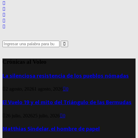
Search
for:
Search
Crónicas al Voleo
La silenciosa resistencia de los pueblos nómadas
2 agosto, 2026
1 agosto, 2026
0
El Vuelo 19 y el mito del Triángulo de las Bermudas
26 julio, 2026
25 julio, 2026
0
Matthias Sindelar, el hombre de papel