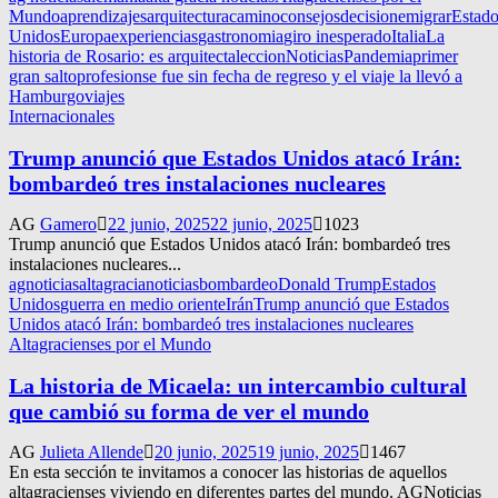
Mundo
aprendizajes
arquitectura
camino
consejos
decision
emigrar
Estado
Unidos
Europa
experiencias
gastronomia
giro inesperado
Italia
La
historia de Rosario: es arquitecta
leccion
Noticias
Pandemia
primer
gran salto
profesion
se fue sin fecha de regreso y el viaje la llevó a
Hamburgo
viajes
Internacionales
Trump anunció que Estados Unidos atacó Irán:
bombardeó tres instalaciones nucleares
AG
Gamero
22 junio, 2025
22 junio, 2025
1023
Trump anunció que Estados Unidos atacó Irán: bombardeó tres
instalaciones nucleares...
agnoticias
altagracianoticias
bombardeo
Donald Trump
Estados
Unidos
guerra en medio oriente
Irán
Trump anunció que Estados
Unidos atacó Irán: bombardeó tres instalaciones nucleares
Altagracienses por el Mundo
La historia de Micaela: un intercambio cultural
que cambió su forma de ver el mundo
AG
Julieta Allende
20 junio, 2025
19 junio, 2025
1467
En esta sección te invitamos a conocer las historias de aquellos
altagracienses viviendo en diferentes partes del mundo. AGNoticias