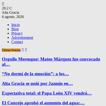
20.2
C
Alta Gracia
6 agosto, 2026
Inicio
Blog
Privacy
Advertisement
Contact
Últimas Noticias
Orgullo Merengue: Mateo Márquez fue convocado
al…
“No dormí de la emoción”: a los…
Alta Gracia se unió por Jazmín en…
Expectativa total: el Papa León XIV vendrá…
El Concejo aprobó el aumento del agua:…