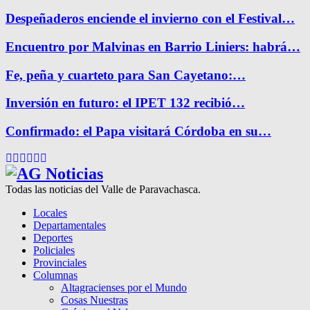
Despeñaderos enciende el invierno con el Festival…
Encuentro por Malvinas en Barrio Liniers: habrá…
Fe, peña y cuarteto para San Cayetano:…
Inversión en futuro: el IPET 132 recibió…
Confirmado: el Papa visitará Córdoba en su…
Facebook
Twitter
Instagram
Pinterest
Google
Youtube
Todas las noticias del Valle de Paravachasca.
Locales
Departamentales
Deportes
Policiales
Provinciales
Columnas
Altagracienses por el Mundo
Cosas Nuestras