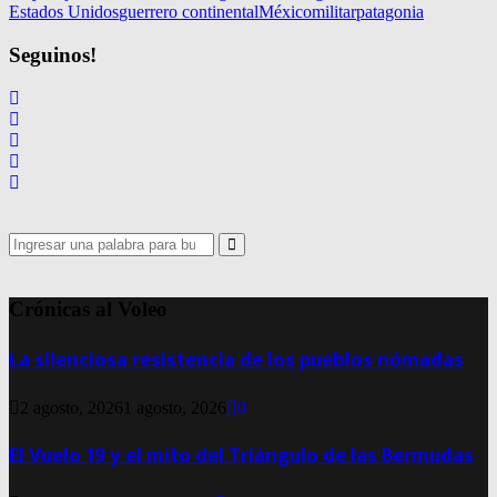
Estados Unidos
guerrero continental
México
militar
patagonia
Seguinos!
Search
for:
Search
Crónicas al Voleo
La silenciosa resistencia de los pueblos nómadas
2 agosto, 2026
1 agosto, 2026
0
El Vuelo 19 y el mito del Triángulo de las Bermudas