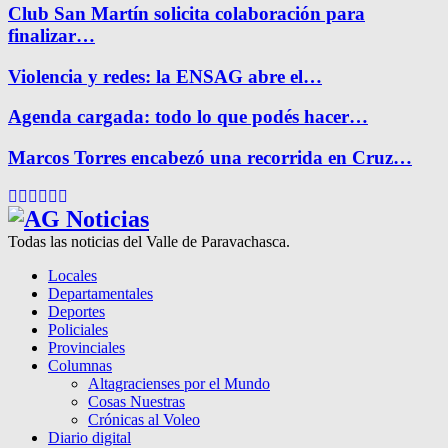
Club San Martín solicita colaboración para
finalizar…
Violencia y redes: la ENSAG abre el…
Agenda cargada: todo lo que podés hacer…
Marcos Torres encabezó una recorrida en Cruz…
Facebook
Twitter
Instagram
Pinterest
Google
Youtube
Todas las noticias del Valle de Paravachasca.
Locales
Departamentales
Deportes
Policiales
Provinciales
Columnas
Altagracienses por el Mundo
Cosas Nuestras
Crónicas al Voleo
Diario digital