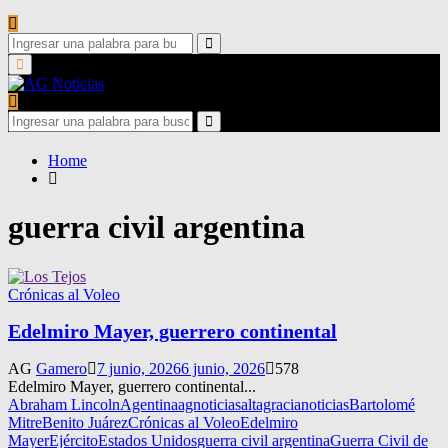
Search
for:
Search
Primary
Menu
Search
for:
Search
Home
guerra civil argentina
Crónicas al Voleo
Edelmiro Mayer, guerrero continental
AG
Gamero
7 junio, 2026
6 junio, 2026
578
Edelmiro Mayer, guerrero continental...
Abraham Lincoln
Agentina
agnoticias
altagracianoticias
Bartolomé
Mitre
Benito Juárez
Crónicas al Voleo
Edelmiro
Mayer
Ejército
Estados Unidos
guerra civil argentina
Guerra Civil de