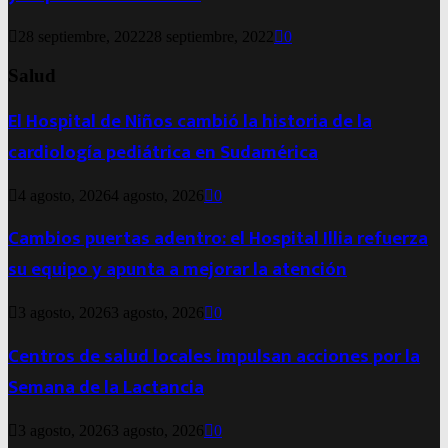
28 septiembre, 2022
28 septiembre, 2022
0
Salud
El Hospital de Niños cambió la historia de la
cardiología pediátrica en Sudamérica
4 agosto, 2026
4 agosto, 2026
0
Cambios puertas adentro: el Hospital Illia refuerza
su equipo y apunta a mejorar la atención
3 agosto, 2026
3 agosto, 2026
0
Centros de salud locales impulsan acciones por la
Semana de la Lactancia
3 agosto, 2026
3 agosto, 2026
0