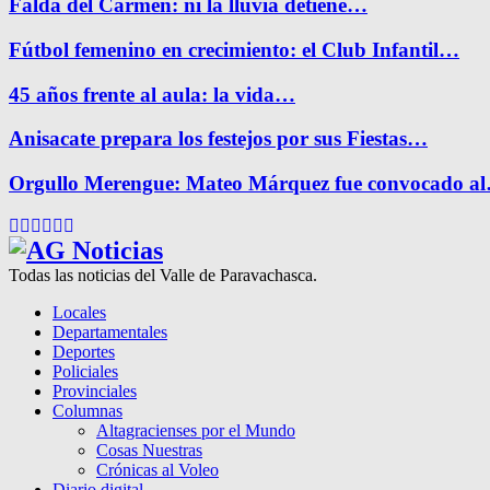
Falda del Carmen: ni la lluvia detiene…
Fútbol femenino en crecimiento: el Club Infantil…
45 años frente al aula: la vida…
Anisacate prepara los festejos por sus Fiestas…
Orgullo Merengue: Mateo Márquez fue convocado a
Facebook
Twitter
Instagram
Pinterest
Google
Youtube
Todas las noticias del Valle de Paravachasca.
Locales
Departamentales
Deportes
Policiales
Provinciales
Columnas
Altagracienses por el Mundo
Cosas Nuestras
Crónicas al Voleo
Diario digital