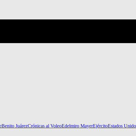
e
Benito Juárez
Crónicas al Voleo
Edelmiro Mayer
Ejército
Estados Unido