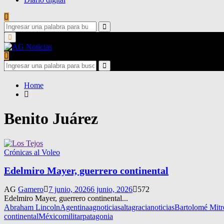
Search
for:
Search
Primary
Menu
Search
for:
Search
Home
Benito Juárez
Crónicas al Voleo
Edelmiro Mayer, guerrero continental
AG
Gamero
7 junio, 2026
6 junio, 2026
572
Edelmiro Mayer, guerrero continental...
Abraham Lincoln
Agentina
agnoticias
altagracianoticias
Bartolomé Mitr
continental
México
militar
patagonia