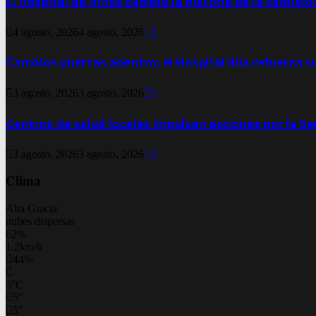
El Hospital de Niños cambió la historia de la cardiol
4 agosto, 2026
4 agosto, 2026
0
Cambios puertas adentro: el Hospital Illia refuerza s
3 agosto, 2026
3 agosto, 2026
0
Centros de salud locales impulsan acciones por la S
3 agosto, 2026
3 agosto, 2026
0
Clima
Alta Gracia
nubes dispersas
62%
1.2km/h
44%
5
°
C
5
°
5
°