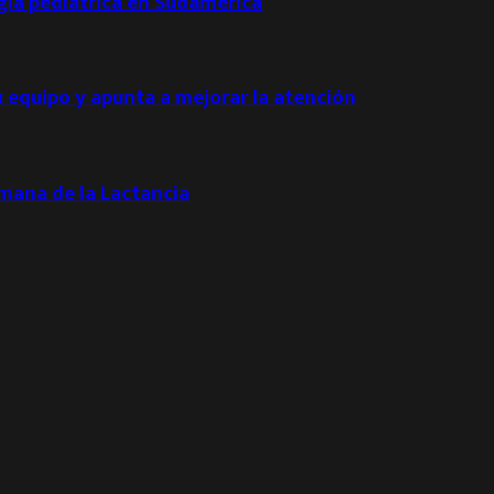
ogía pediátrica en Sudamérica
u equipo y apunta a mejorar la atención
emana de la Lactancia