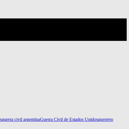
s
guerra civil argentina
Guerra Civil de Estados Unidos
guerrero