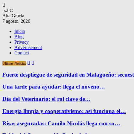
5.2
C
Alta Gracia
7 agosto, 2026
Inicio
Blog
Privacy
Advertisement
Contact
Últimas Noticias
Fuerte despliegue de seguridad en Malagueño: secue
Una tarde para ayudar: llega el noveno…
Día del Veterinario: el rol clave de…
Energía limpia y cooperativismo: así funciona el…
Risas aseguradas: Camilo Nicolás llega con su…