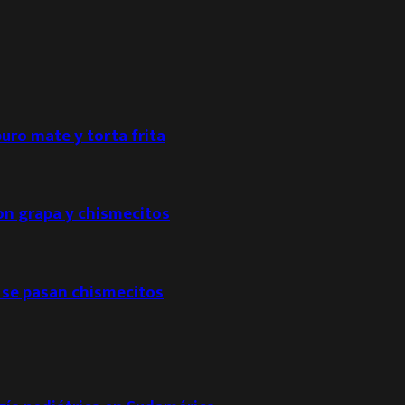
puro mate y torta frita
con grapa y chismecitos
 se pasan chismecitos