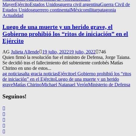
Mayer
Ejército
Estados Unidos
guerra civil argentina
Guerra Civil de
Estados Unidos
guerrero continental
México
militar
patagonia
Actualidad
Luego de una muerte y un herido grave, el
Gobierno prohibió los “ritos de iniciación” en el
Ejército
AG
Julieta Allende
19 julio, 2022
19 julio, 2022
746
Quien firmó la resolución fue el ministro de Defensa, Jorge Taiana.
Se decidió tras el fallecimiento del subteniente cordobés Matías
Chirino en uno de estos...
ag noticias
alta gracia noticias
Ejército
el Gobierno prohibió los “ritos
de iniciación” en el Ejército
Luego de una muerte y un herido
grave
Matías Chirino
Michael Natanael Verón
Ministerio de Defensa
Seguinos!