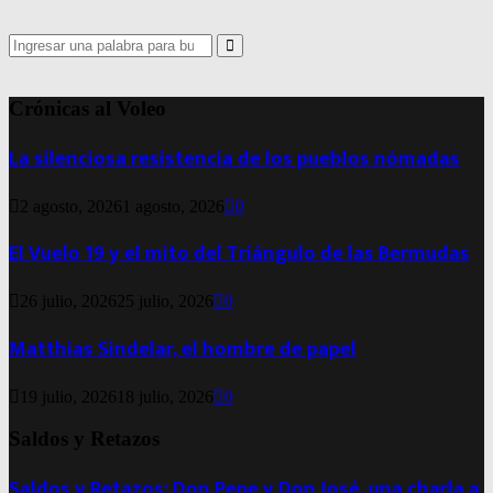
Search
for:
Search
Crónicas al Voleo
La silenciosa resistencia de los pueblos nómadas
2 agosto, 2026
1 agosto, 2026
0
El Vuelo 19 y el mito del Triángulo de las Bermudas
26 julio, 2026
25 julio, 2026
0
Matthias Sindelar, el hombre de papel
19 julio, 2026
18 julio, 2026
0
Saldos y Retazos
Saldos y Retazos: Don Pepe y Don José, una charla a