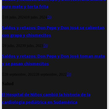
puro mate y torta frita
18 julio, 2024
18 julio, 2024
0
Saldos y retazos: Don Pepe y Don José se calientan
con grapa y chismecitos
9 julio, 2023
9 julio, 2023
0
Saldos y retazos: Don Pepe y Don José toman mate
y se pasan chismecitos
28 septiembre, 2022
28 septiembre, 2022
0
Salud
El Hospital de Niños cambió la historia de la
cardiología pediátrica en Sudamérica