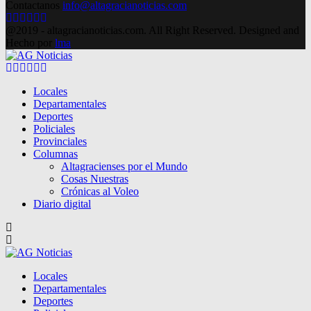
Contactanos
info@altagracianoticias.com
Facebook
Twitter
Instagram
Pinterest
Google
Youtube
@2019 - altagracianoticias.com. All Right Reserved. Designed and
Hecho por
lma
Facebook
Twitter
Instagram
Pinterest
Google
Youtube
Locales
Departamentales
Deportes
Policiales
Provinciales
Columnas
Altagracienses por el Mundo
Cosas Nuestras
Crónicas al Voleo
Diario digital
Locales
Departamentales
Deportes