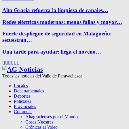
Alta Gracia refuerza la limpieza de canales…
Redes eléctricas modernas: menos fallas y mayor…
Fuerte despliegue de seguridad en Malagueño:
secuestran…
Una tarde para ayudar: llega el noveno…
Facebook
Twitter
Instagram
Pinterest
Google
Youtube
Todas las noticias del Valle de Paravachasca.
Locales
Departamentales
Deportes
Policiales
Provinciales
Columnas
Altagracienses por el Mundo
Cosas Nuestras
Crónicas al Voleo