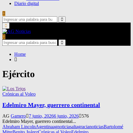
Diario digital
Search
for:
Search
Primary
Menu
Search
for:
Search
Home
Ejército
Crónicas al Voleo
Edelmiro Mayer, guerrero continental
AG
Gamero
7 junio, 2026
6 junio, 2026
576
Edelmiro Mayer, guerrero continental...
Abraham Lincoln
Agentina
agnoticias
altagracianoticias
Bartolomé
Mitre
Benito Juárez
Crónicas al Voleo
Edelmiro