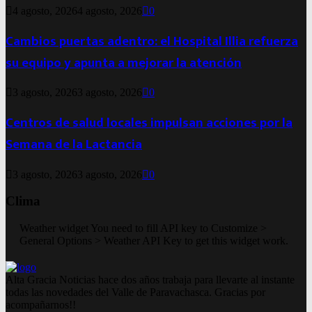
4 agosto, 2026
4 agosto, 2026
0
Cambios puertas adentro: el Hospital Illia refuerza
su equipo y apunta a mejorar la atención
3 agosto, 2026
3 agosto, 2026
0
Centros de salud locales impulsan acciones por la
Semana de la Lactancia
3 agosto, 2026
3 agosto, 2026
0
Clima
Weather widget
You need to fill API key to Customize >
General Options > Weather API Key to get this widget work.
Alta Gracia Noticias hace dos años trabaja para llevarte al instante
todas las novedades del Valle de Paravachasca. Gracias por
acompañarnos!!