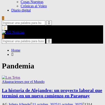
Cosas Nuestras
Crónicas al Voleo
Diario digital
Search
for:
Search
Primary
Menu
Search
for:
Search
Home
Pandemia
Altagracienses por el Mundo
La historia de Alejandro: un proyecto laboral que
terminó en un nuevo comienzo en Paraguay
AG
Julieta Allende
11 octubre, 2025
11 octubre, 2025
1314