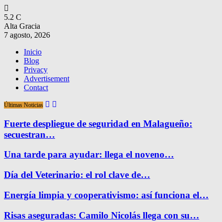
5.2
C
Alta Gracia
7 agosto, 2026
Inicio
Blog
Privacy
Advertisement
Contact
Últimas Noticias
Fuerte despliegue de seguridad en Malagueño:
secuestran…
Una tarde para ayudar: llega el noveno…
Día del Veterinario: el rol clave de…
Energía limpia y cooperativismo: así funciona el…
Risas aseguradas: Camilo Nicolás llega con su…