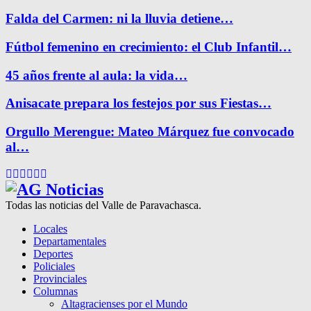
Falda del Carmen: ni la lluvia detiene…
Fútbol femenino en crecimiento: el Club Infantil…
45 años frente al aula: la vida…
Anisacate prepara los festejos por sus Fiestas…
Orgullo Merengue: Mateo Márquez fue convocado
al…
Facebook
Twitter
Instagram
Pinterest
Google
Youtube
Todas las noticias del Valle de Paravachasca.
Locales
Departamentales
Deportes
Policiales
Provinciales
Columnas
Altagracienses por el Mundo