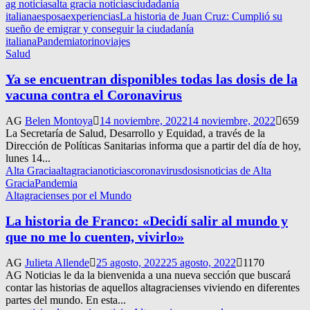
ag noticias
alta gracia noticias
ciudadanía
italiana
esposa
experiencias
La historia de Juan Cruz: Cumplió su
sueño de emigrar y conseguir la ciudadanía
italiana
Pandemia
torino
viajes
Salud
Ya se encuentran disponibles todas las dosis de la
vacuna contra el Coronavirus
AG
Belen Montoya
14 noviembre, 2022
14 noviembre, 2022
659
La Secretaría de Salud, Desarrollo y Equidad, a través de la
Dirección de Políticas Sanitarias informa que a partir del día de hoy,
lunes 14...
Alta Gracia
altagracianoticias
coronavirus
dosis
noticias de Alta
Gracia
Pandemia
Altagracienses por el Mundo
La historia de Franco: «Decidí salir al mundo y
que no me lo cuenten, vivirlo»
AG
Julieta Allende
25 agosto, 2022
25 agosto, 2022
1170
AG Noticias le da la bienvenida a una nueva sección que buscará
contar las historias de aquellos altagracienses viviendo en diferentes
partes del mundo. En esta...