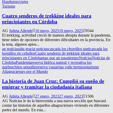
Hamburgo
viajes
Turismo
Cuatro senderos de trekking ideales para
principiantes en Córdoba
AG
Julieta Allende
10 mayo, 2025
10 mayo, 2025
9544
El trekking, actividad creció de manera abrupta durante la pandemia,
tiene miles de opciones de diferentes dificultades en la provincia. En
la nota, algunos aptos...
ag noticias
alta gracia noticias
cascada los chorrillos tanti
cascada los
hornillos rio ceballos
Cuatro senderos de trekking ideales para
principiantes en Córdoba
mas que un pasatiempo
Noticias
Noticias de
Córdoba
Pandemia
reserva hidrica natural y recreativa los
quebrachitos unquillo
reserva vaquerias valle hermoso
turismo
Altagracienses por el Mundo
La historia de Juan Cruz: Cumplió su sueño de
emigrar y tramitar la ciudadanía italiana
AG
Julieta Allende
27 enero, 2023
27 enero, 2023
1506
AG Noticias le da la bienvenida a una nueva sección que buscará
contar las historias de aquellos altagracienses viviendo en diferentes
partes del mundo. En esta...