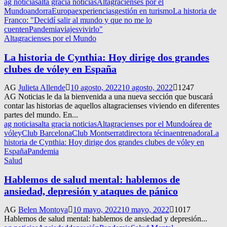
ag noticias
alta gracia noticias
Altagracienses por el
Mundo
andorra
Europa
experiencias
gestión en turismo
La historia de
Franco: "Decidí salir al mundo y que no me lo
cuenten
Pandemia
viajes
vivirlo"
Altagracienses por el Mundo
La historia de Cynthia: Hoy dirige dos grandes
clubes de vóley en España
AG
Julieta Allende
10 agosto, 2022
10 agosto, 2022
1247
AG Noticias le da la bienvenida a una nueva sección que buscará
contar las historias de aquellos altagracienses viviendo en diferentes
partes del mundo. En...
ag noticias
alta gracia noticias
Altagracienses por el Mundo
área de
vóley
Club Barcelona
Club Montserrat
directora técina
entrenadora
La
historia de Cynthia: Hoy dirige dos grandes clubes de vóley en
España
Pandemia
Salud
Hablemos de salud mental: hablemos de
ansiedad, depresión y ataques de pánico
AG
Belen Montoya
10 mayo, 2022
10 mayo, 2022
1017
Hablemos de salud mental: hablemos de ansiedad y depresión...