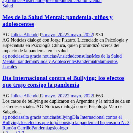
ag noticias
Ansiedad
depresión
Pandemia
Salud Mental
Salud
Mes de la Salud Mental: pandemia, niños y
adolescentes
AG
Julieta Allende
5 mayo, 2022
5 mayo, 2022
930
AG Noticias dialogó con Jorge Pizarro, Licenciado en Psicología y
Especialista en Psicología Clínica, quien profundizó acerca del
impacto de la pandemia en la salud...
ag noticias
alta gracia noticias
Ansiedad
consultas
Mes de la Salud
Mental: pandemia
Niños y Adolescentes
Pandemia
tratamientos
Locales
Día Internacional contra el Bullying: los efectos
que trajo consigo la pandemia
AG
Julieta Allende
2 mayo, 2022
2 mayo, 2022
663
Los casos de bullying se duplicaron en Argentina y la mitad se da en
las redes sociales. AG Noticias dialogó con el Psicólogo Marcos
Salgado...
ag noticias
alta gracia noticias
bullying
Día Internacional contra el
Bullying: los efectos que trajó consigo la pandemia
Dispensario N. 3
Ramón Carrillo
Pandemia
psicologo