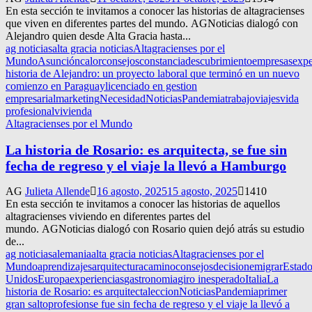
En esta sección te invitamos a conocer las historias de altagracienses
que viven en diferentes partes del mundo. AGNoticias dialogó con
Alejandro quien desde Alta Gracia hasta...
ag noticias
alta gracia noticias
Altagracienses por el
Mundo
Asunción
calor
consejos
constancia
descubrimiento
empresas
expe
historia de Alejandro: un proyecto laboral que terminó en un nuevo
comienzo en Paraguay
licenciado en gestion
empresarial
marketing
Necesidad
Noticias
Pandemia
trabajo
viajes
vida
profesional
vivienda
Altagracienses por el Mundo
La historia de Rosario: es arquitecta, se fue sin
fecha de regreso y el viaje la llevó a Hamburgo
AG
Julieta Allende
16 agosto, 2025
15 agosto, 2025
1410
En esta sección te invitamos a conocer las historias de aquellos
altagracienses viviendo en diferentes partes del
mundo. AGNoticias dialogó con Rosario quien dejó atrás su estudio
de...
ag noticias
alemania
alta gracia noticias
Altagracienses por el
Mundo
aprendizajes
arquitectura
camino
consejos
decision
emigrar
Estado
Unidos
Europa
experiencias
gastronomia
giro inesperado
Italia
La
historia de Rosario: es arquitecta
leccion
Noticias
Pandemia
primer
gran salto
profesion
se fue sin fecha de regreso y el viaje la llevó a