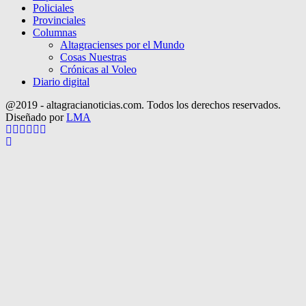
Policiales
Provinciales
Columnas
Altagracienses por el Mundo
Cosas Nuestras
Crónicas al Voleo
Diario digital
@2019 - altagracianoticias.com. Todos los derechos reservados.
Diseñado por
LMA
Facebook
Twitter
Instagram
Pinterest
Google
Youtube