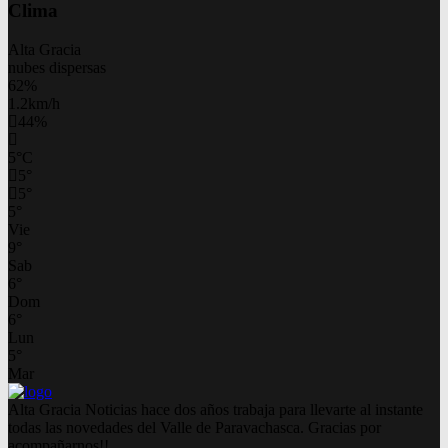
Clima
Alta Gracia
nubes dispersas
62%
1.2km/h
44%
5
°
C
5
°
5
°
5
°
Vie
9
°
Sab
6
°
Dom
6
°
Lun
5
°
Mar
Alta Gracia Noticias hace dos años trabaja para llevarte al instante
todas las novedades del Valle de Paravachasca. Gracias por
acompañarnos!!