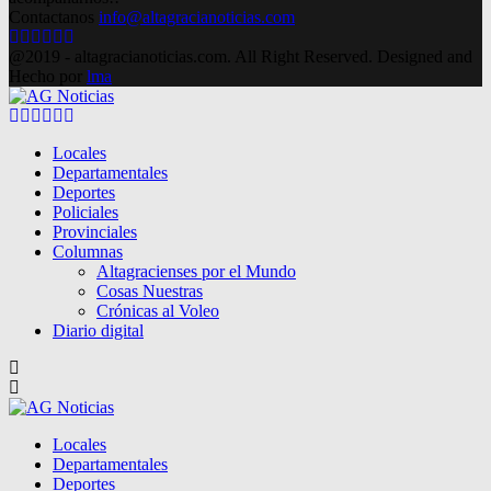
Contactanos
info@altagracianoticias.com
Facebook
Twitter
Instagram
Pinterest
Google
Youtube
@2019 - altagracianoticias.com. All Right Reserved. Designed and
Hecho por
lma
Facebook
Twitter
Instagram
Pinterest
Google
Youtube
Locales
Departamentales
Deportes
Policiales
Provinciales
Columnas
Altagracienses por el Mundo
Cosas Nuestras
Crónicas al Voleo
Diario digital
Locales
Departamentales
Deportes