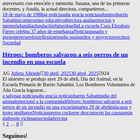
aniversario con emoción y memoria. Susana, una de las primeras
docentes, y Analía, la actual directora, compartieron...
18 de mayo de 1988
ag noticias
alta gracia noticias
alumnos
barrio
Sabattini
compromiso educativo
directora analia
emocion y
memoria
familias
fundación
futuro
huella
La escuela Cura Eleodoro
Fierro celebra 37 años de enseñanza
Noticias
pasado y
presente
recuerdos
reflexiones
seño susi
sueños y proyectos
vecinos
Sociedad
Héroes: bomberos salvaron a seis perros de un
incendio en una escuela
AG
Julieta Allende
30 abril, 2025
30 abril, 2025
924
El siniestro se produjo ayer 29 de abril, Día del Animal, en la
Escuela Primaria de Barrio Sabattini. Los Bomberos Voluntarios de
Alta Gracia lograron...
a salvo
ag noticias
alta gracia noticias
barrio Sabattini
dia del
animal
emocionó a la comunidad
Héroes: bomberos salvaron a seis
perros de un incendio en una escuela
martes 29 de abril
máscaras y
trajes ignífugos
Noticias
perros cocker
se desconocen las causasnsin
daños
sin victimas
sociedad
vecina
Navegación
1
2
…
8
de
Seguinos!