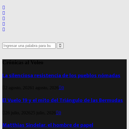
entradas
Search
for:
Search
Crónicas al Voleo
La silenciosa resistencia de los pueblos nómadas
2 agosto, 2026
1 agosto, 2026
0
El Vuelo 19 y el mito del Triángulo de las Bermudas
26 julio, 2026
25 julio, 2026
0
Matthias Sindelar, el hombre de papel