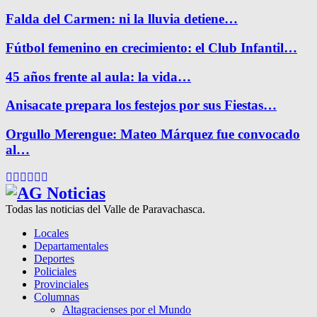
Falda del Carmen: ni la lluvia detiene…
Fútbol femenino en crecimiento: el Club Infantil…
45 años frente al aula: la vida…
Anisacate prepara los festejos por sus Fiestas…
Orgullo Merengue: Mateo Márquez fue convocado
al…
Facebook
Twitter
Instagram
Pinterest
Google
Youtube
Todas las noticias del Valle de Paravachasca.
Locales
Departamentales
Deportes
Policiales
Provinciales
Columnas
Altagracienses por el Mundo