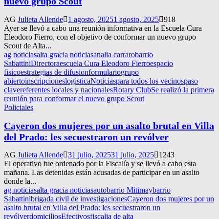
nuevo grupo Scout
AG
Julieta Allende
1 agosto, 2025
1 agosto, 2025
918
Ayer se llevó a cabo una reunión informativa en la Escuela Cura
Eleodoro Fierro, con el objetivo de conformar un nuevo grupo
Scout de Alta...
ag noticias
alta gracia noticias
analia carraro
barrio
Sabattini
Directora
escuela Cura Eleodoro Fierro
espacio
fisico
estrategias de difusion
formulario
grupo
abierto
inscripciones
logistica
Noticias
para todos los vecinos
paso
clave
referentes locales y nacionales
Rotary Club
Se realizó la primera
reunión para conformar el nuevo grupo Scout
Policiales
Cayeron dos mujeres por un asalto brutal en Villa
del Prado: les secuestraron un revólver
AG
Julieta Allende
31 julio, 2025
31 julio, 2025
1243
El operativo fue ordenado por la Fiscalía y se llevó a cabo esta
mañana. Las detenidas están acusadas de participar en un asalto
donde la...
ag noticias
alta gracia noticias
auto
barrio Mitimay
barrio
Sabattini
brigada civil de investigaciones
Cayeron dos mujeres por un
asalto brutal en Villa del Prado: les secuestraron un
revólver
domicilios
Efectivos
fiscalia de alta