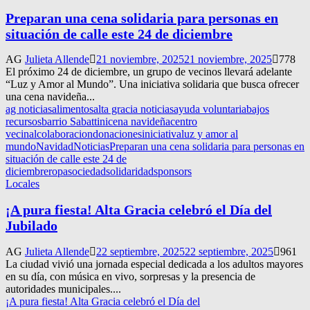
Preparan una cena solidaria para personas en
situación de calle este 24 de diciembre
AG
Julieta Allende
21 noviembre, 2025
21 noviembre, 2025
778
El próximo 24 de diciembre, un grupo de vecinos llevará adelante
“Luz y Amor al Mundo”. Una iniciativa solidaria que busca ofrecer
una cena navideña...
ag noticias
alimentos
alta gracia noticias
ayuda voluntaria
bajos
recursos
barrio Sabattini
cena navideña
centro
vecinal
colaboracion
donaciones
iniciativa
luz y amor al
mundo
Navidad
Noticias
Preparan una cena solidaria para personas en
situación de calle este 24 de
diciembre
ropa
sociedad
solidaridad
sponsors
Locales
¡A pura fiesta! Alta Gracia celebró el Día del
Jubilado
AG
Julieta Allende
22 septiembre, 2025
22 septiembre, 2025
961
La ciudad vivió una jornada especial dedicada a los adultos mayores
en su día, con música en vivo, sorpresas y la presencia de
autoridades municipales....
¡A pura fiesta! Alta Gracia celebró el Día del