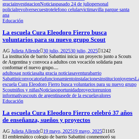
gracia
investigacion
Noticias
pasado 24 de julio
personal
policial
revolver
secuestro
telefono celular
victima
villa parque santa
ana
Educación
La escuela Cura Eleodoro Fierro busca
voluntarios para su nuevo grupo Scout
AG
Julieta Allende
30 julio, 2025
30 julio, 2025
1242
La institución de barrio Sabattini inicia un proyecto junto a Scouts
de Argentina y convoca a adultos con vocación solidaria para
conformar el nuevo grupo....
adultos
ag noticias
alta gracia noticias
aventura
barrio
Sabattini
convocatoria
funcionamiento
instalaciones
institucion
jovenes
L
escuela Cura Eleodoro Fierro busca voluntarios para su nuevo grupo
Scout
niños y niñas
Noticias
oportunidad
proyecto
reunion
informativa
scouts de argentina
sede de la escuela
valores
Educación
La escuela Cura Eleodoro Fierro celebró 37 años
de enseñanza, sueños y proyectos
AG
Julieta Allende
19 mayo, 2025
19 mayo, 2025
1165
El emblemático colegio de barrio Sabattini conmemoró su