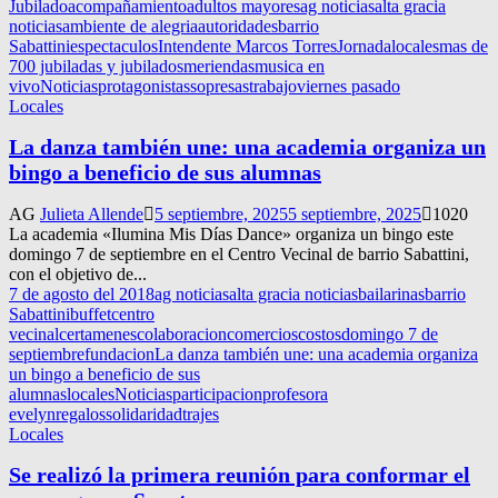
Jubilado
acompañamiento
adultos mayores
ag noticias
alta gracia
noticias
ambiente de alegria
autoridades
barrio
Sabattini
espectaculos
Intendente Marcos Torres
Jornada
locales
mas de
700 jubiladas y jubilados
meriendas
musica en
vivo
Noticias
protagonistas
sopresas
trabajo
viernes pasado
Locales
La danza también une: una academia organiza un
bingo a beneficio de sus alumnas
AG
Julieta Allende
5 septiembre, 2025
5 septiembre, 2025
1020
La academia «Ilumina Mis Días Dance» organiza un bingo este
domingo 7 de septiembre en el Centro Vecinal de barrio Sabattini,
con el objetivo de...
7 de agosto del 2018
ag noticias
alta gracia noticias
bailarinas
barrio
Sabattini
buffet
centro
vecinal
certamenes
colaboracion
comercios
costos
domingo 7 de
septiembre
fundacion
La danza también une: una academia organiza
un bingo a beneficio de sus
alumnas
locales
Noticias
participacion
profesora
evelyn
regalos
solidaridad
trajes
Locales
Se realizó la primera reunión para conformar el