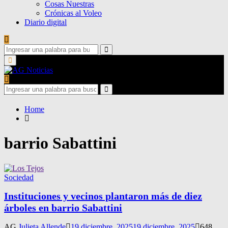
Cosas Nuestras
Crónicas al Voleo
Diario digital
Search
for:
Search
Primary
Menu
Search
for:
Search
Home
barrio Sabattini
Sociedad
Instituciones y vecinos plantaron más de diez
árboles en barrio Sabattini
AG
Julieta Allende
19 diciembre, 2025
19 diciembre, 2025
648