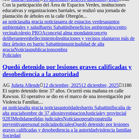
Con la participación del Área de Espacios Verdes, instituciones
educativas y organizaciones barriales, se realizó una jornada de
plantación de árboles en la calle Obregón...
ag noticias
alta gracia noticias
area de espacios verdes
asuntos
ambientales y salud
barrio Sabattini
beneficios ambientales
centro
vecinal
colegio PROA
concejal alma mondaini
concejo
deliberante
embellecimiento
Instituciones y vecinos plantaron más de
diez árboles en barrio Sabattini
municipalidad de alta
gracia
Noticias
publicacion
sombra
Policiales
Quedó detenido por lesiones graves calificadas y
desobediencia a la autoridad
AG
Julieta Allende
12 diciembre, 2025
12 diciembre, 2025
1186
El sujeto detenido tiene 37 años. Ocurrió esta mañana en calle
Rawson. El operativo se dio en el marco de una investigación por
Violencia Familiar,...
ag noticias
alta gracia noticias
autoridades
barrio Sabattini
fiscalia de
alta gracia
hombre de 37 años
investigacion
Justicia
ley provincial
9283
Medida
medidas judiciales
Noticias
operativo
patrulla
preventiva
personal policial
policiales
Quedó detenido por lesiones
graves calificadas y desobediencia a la autoridad
violencia familias
Sociedad