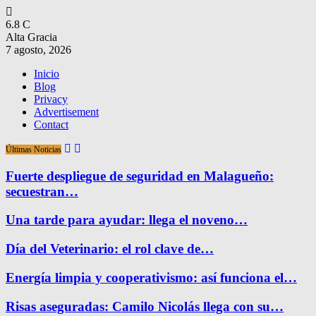
6.8
C
Alta Gracia
7 agosto, 2026
Inicio
Blog
Privacy
Advertisement
Contact
Últimas Noticias
Fuerte despliegue de seguridad en Malagueño:
secuestran…
Una tarde para ayudar: llega el noveno…
Día del Veterinario: el rol clave de…
Energía limpia y cooperativismo: así funciona el…
Risas aseguradas: Camilo Nicolás llega con su…